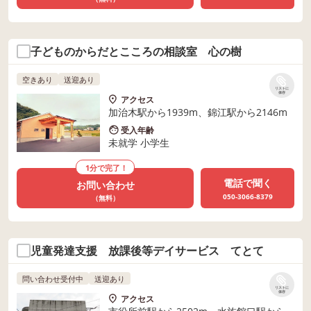
子どものからだとこころの相談室 心の樹
空きあり
送迎あり
リストに
保存
アクセス
加治木駅から1939m、錦江駅から2146m
受入年齢
未就学 小学生
1分で完了！
電話で聞く
お問い合わせ
050-3066-8379
（無料）
児童発達支援 放課後等デイサービス てとて
問い合わせ受付中
送迎あり
リストに
保存
アクセス