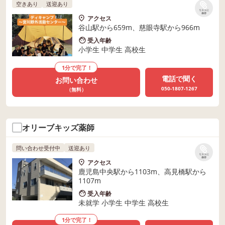
空きあり
送迎あり
リストに
保存
アクセス
谷山駅から659m、慈眼寺駅から966m
受入年齢
小学生 中学生 高校生
1分で完了！
電話で聞く
お問い合わせ
050-1807-1267
（無料）
オリーブキッズ薬師
問い合わせ受付中
送迎あり
リストに
保存
アクセス
鹿児島中央駅から1103m、高見橋駅から
1107m
受入年齢
未就学 小学生 中学生 高校生
1分で完了！