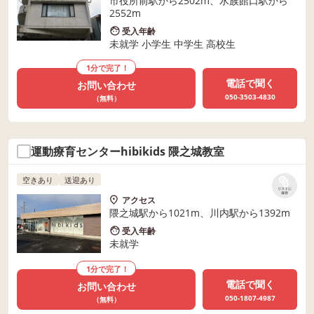
市役所前駅から2502m、水族館口駅から
2552m
受入年齢
未就学 小学生 中学生 高校生
1分で完了！
電話で聞く
お問い合わせ
050-3503-4830
（無料）
運動療育センターhibikids 隈之城教室
空きあり
送迎あり
リストに
保存
アクセス
隈之城駅から1021m、川内駅から1392m
受入年齢
未就学
1分で完了！
電話で聞く
お問い合わせ
050-1807-4987
（無料）