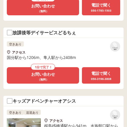
電話で聞く
お問い合わせ
050-1785-1503
（無料）
放課後等デイサービスどるちぇ
空きあり
リストに
保存
アクセス
国分駅から1206m、隼人駅から2408m
1分で完了！
電話で聞く
お問い合わせ
050-3196-3808
（無料）
キッズアドベンチャーオアシス
空きあり
送迎あり
リストに
保存
アクセス
桜島桟橋通駅から941m、水族館口駅から