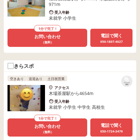
971m
受入年齢
未就学 小学生
1分で完了！
電話で聞く
お問い合わせ
050-1807-4027
（無料）
きらスポ
空きあり
送迎あり
土日祝営業
リストに
保存
アクセス
木場茶屋駅から4654m
受入年齢
未就学 小学生 中学生 高校生
1分で完了！
電話で聞く
お問い合わせ
050-1724-3479
（無料）