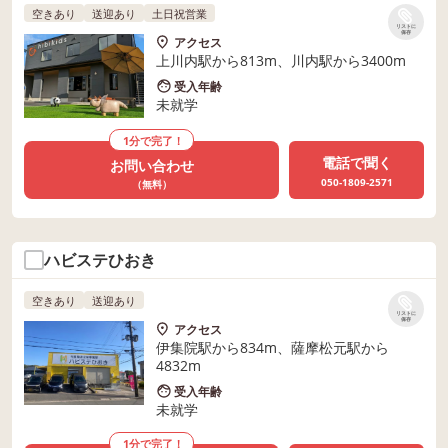
空きあり
送迎あり
土日祝営業
リストに
保存
アクセス
上川内駅から813m、川内駅から3400m
受入年齢
未就学
1分で完了！
電話で聞く
お問い合わせ
050-1809-2571
（無料）
ハビステひおき
空きあり
送迎あり
リストに
保存
アクセス
伊集院駅から834m、薩摩松元駅から
4832m
受入年齢
未就学
1分で完了！