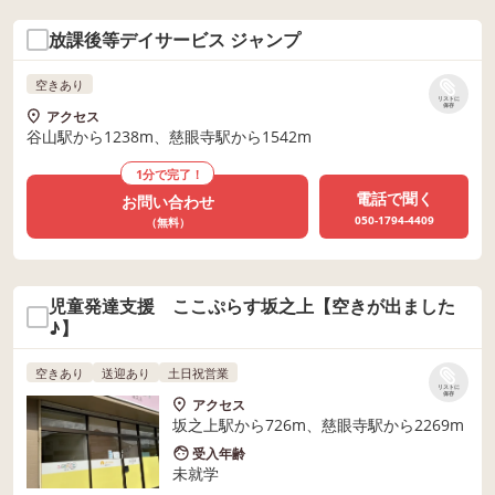
放課後等デイサービス ジャンプ
空きあり
リストに
保存
アクセス
谷山駅から1238m、慈眼寺駅から1542m
1分で完了！
電話で聞く
お問い合わせ
050-1794-4409
（無料）
児童発達支援 ここぷらす坂之上【空きが出ました
♪】
空きあり
送迎あり
土日祝営業
リストに
保存
アクセス
坂之上駅から726m、慈眼寺駅から2269m
受入年齢
未就学