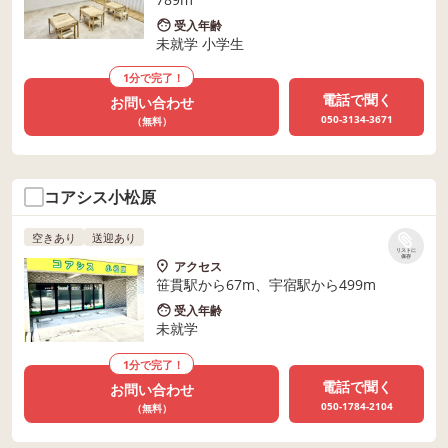
受入年齢
未就学 小学生
1分で完了！
電話で聞く
お問い合わせ
050-3134-3671
（無料）
コアシス小松原
空きあり
送迎あり
リストに
保存
アクセス
笹貫駅から67m、宇宿駅から499m
受入年齢
未就学
1分で完了！
電話で聞く
お問い合わせ
050-1784-2104
（無料）