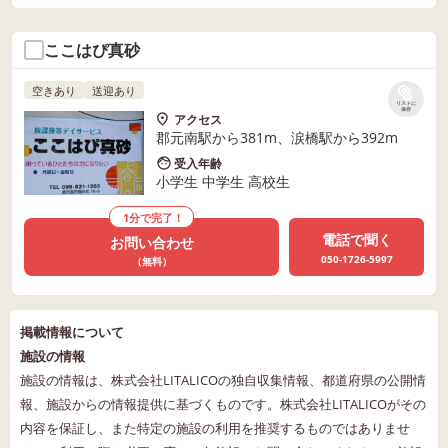
ここはぴ真砂
空きあり
送迎あり
リストに
保存
アクセス
郡元南駅から381m、涙橋駅から392m
受入年齢
小学生 中学生 高校生
1分で完了！
電話で聞く
お問い合わせ
050-1726-5997
（無料）
掲載情報について
施設の情報
施設の情報は、株式会社LITALICOの独自収集情報、都道府県の公開情
報、施設からの情報提供に基づくものです。株式会社LITALICOがその
内容を保証し、また特定の施設の利用を推奨するものではありませ