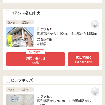
コアシス谷山中央
空きあり
送迎あり
リストに
保存
アクセス
慈眼寺駅から1100m、谷山駅から1252m
受入年齢
未就学
1分で完了！
電話で聞く
お問い合わせ
050-1807-0898
（無料）
セラフキッズ
空きあり
送迎あり
リストに
保存
アクセス
高見橋駅から761m、加治屋町駅から
789m