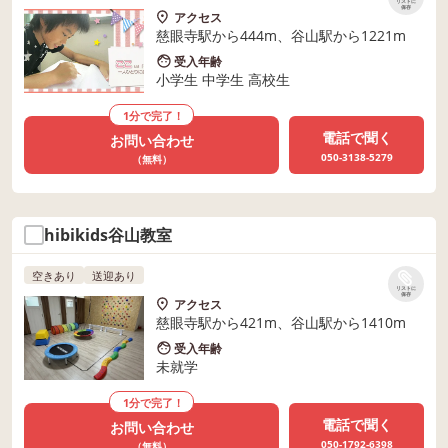
リストに
保存
アクセス
慈眼寺駅から444m、谷山駅から1221m
受入年齢
小学生 中学生 高校生
1分で完了！
電話で聞く
お問い合わせ
050-3138-5279
（無料）
hibikids谷山教室
空きあり
送迎あり
リストに
保存
アクセス
慈眼寺駅から421m、谷山駅から1410m
受入年齢
未就学
1分で完了！
電話で聞く
お問い合わせ
050-1792-6398
（無料）