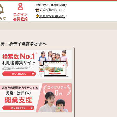
児発・放デイ運営法人向け
施設を掲載する
open_in_new
ログイン
療育教材を申込む
open_in_new
会員登録
児発・放デイ運営者さまへ