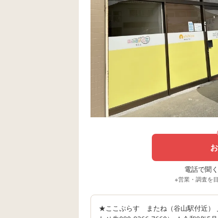
お
電話で聞く場
※営業・調査を
★ここぷらす またね（谷山駅付近） 