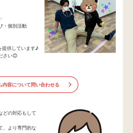
。
✨
び・個別活動
を提供しています♪
さい😊
ム内容について問い合わせる
などの対応もして
て、より専門的な