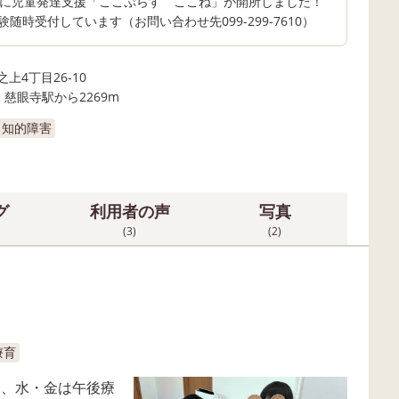
和8年5月に児童発達支援「ここぷらす ここね」が開所しました！
時受付しています（お問い合わせ先099-299-7610）
上4丁目26-10
、慈眼寺駅から2269m
知的障害
グ
利用者の声
写真
(3)
(2)
療育
とし、水・金は午後療