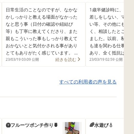
日常生活のことなのですが、なかな
1歳半健診時に、こと
かしっかりと教える場面がなかった
差しをしない、ママ
なと思う事（日付の確認や紐結び
い等、その他にも気
等）も丁寧に教えてくださり、また
く、相談したところ
親もこういった事もしっかり教えて
ました。以前、私が
おかないとと気付かされる事があり
も達を関わる仕事を
とてもありがたく感じています。 こ
あり、全く抵抗はあ
続きを読む
こぷらすでの活動を通して、ひもと
た。むしろ早ければ
23/03/19 03:09 公開
23/03/19 02:59 公開
おしをここぷらすでしたことがある
いと思っています。
からできた場面を見ることができた
った「ここぷらす」
り、あやとりにも興味を持ち家でも
すべての利用者の声を見る
ができ、見学をして
子どもにやってみせると楽しそうに
気（職員の方や施設
していました。 活動内容も曜日ごと
め、すぐにこちらに
に違うプログラムなので、色々なこ
ました。プログラム
とを経験させることができていま
く話を聞いて頂き、
す。
本人にとても合った
してもらっています
🥝フルーツポンチ作り🍍
🌈水遊び💧
は、HUGや直接詳し