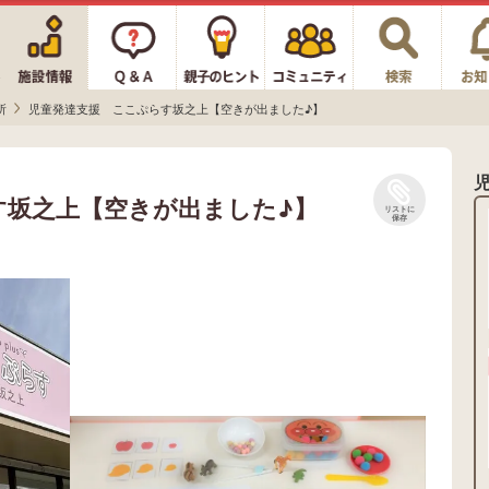
所
児童発達支援 ここぷらす坂之上【空きが出ました♪】
す坂之上【空きが出ました♪】
リストに
保存