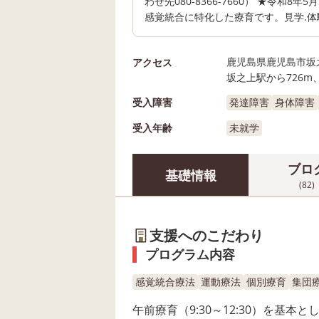
わせ先080-8366-7660） ★令
感覚統合に特化した療育です。見学.体験随
鹿児島県鹿児島市坂之
アクセス
坂之上駅から726m
受入障害
発達障害
身体障害
受入年齢
未就学
ブロ
基礎情報
(82)
支援へのこだわり
プログラム内容
感覚統合療法
運動療法
個別療育
集団
午前療育（9:30～12:30）を基本