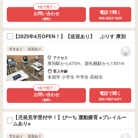
1分で完了！
電話で聞く
お問い合わせ
050-3623-1629
（無料）
【2025年4月OPEN！】【送迎あり】 ぶりす 厚別
空きあり
送迎あり
リストに
保存
アクセス
厚別駅から475m、新札幌駅から1301m
受入年齢
未就学 小学生 中学生 高校生
1分で完了！
電話で聞く
お問い合わせ
050-1807-6471
（無料）
【児発見学受付中！】ぴーち 運動療育 ※プレイルー
ムあり※
空きあり
送迎あり