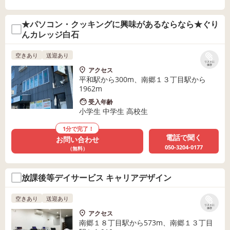
★パソコン・クッキングに興味があるならなら★ぐり
んカレッジ白石
空きあり
送迎あり
リストに
保存
アクセス
平和駅から300m、南郷１３丁目駅から
1962m
受入年齢
小学生 中学生 高校生
1分で完了！
電話で聞く
お問い合わせ
050-3204-0177
（無料）
放課後等デイサービス キャリアデザイン
空きあり
送迎あり
リストに
保存
アクセス
南郷１８丁目駅から573m、南郷１３丁目