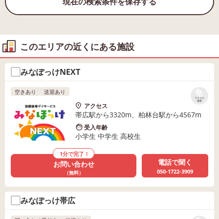
現在の検索条件を保存する
このエリアの近くにある施設
みなぽっけNEXT
空きあり
送迎あり
リストに
保存
アクセス
帯広駅から3320m、柏林台駅から4567m
受入年齢
小学生 中学生 高校生
1分で完了！
電話で聞く
お問い合わせ
050-1722-3909
（無料）
みなぽっけ帯広