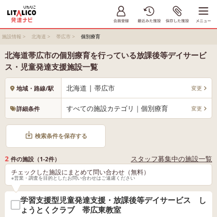
施設情報
>
北海道
>
帯広市
>
個別療育
北海道帯広市の個別療育を行っている放課後等デイサービ
ス・児童発達支援施設一覧
北海道 | 帯広市
変更
地域・路線/駅
すべての施設カテゴリ｜個別療育
変更
詳細条件
検索条件を保存する
2
スタッフ募集中の施設一覧
件の施設（1-2件）
チェックした施設にまとめて問い合わせ（無料）
※営業・調査を目的としたお問い合わせはご遠慮ください
学習支援型児童発達支援・放課後等デイサービス し
ょうとくクラブ 帯広東教室