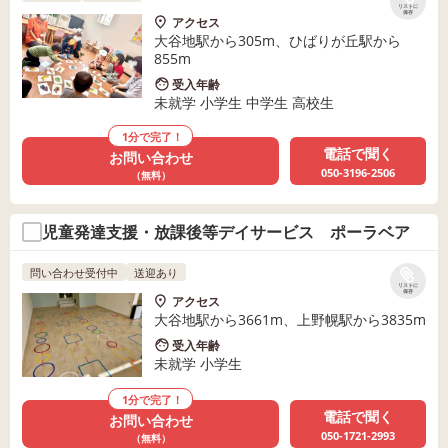
リストに
保存
アクセス
大谷地駅から305m、ひばりが丘駅から
855m
受入年齢
未就学 小学生 中学生 高校生
1分で完了！
電話で聞く
お問い合わせ
050-3196-2506
（無料）
児童発達支援・放課後等デイサービス ポーラベア
問い合わせ受付中
送迎あり
リストに
保存
アクセス
大谷地駅から3661m、上野幌駅から3835m
受入年齢
未就学 小学生
1分で完了！
電話で聞く
お問い合わせ
050-1721-2993
（無料）