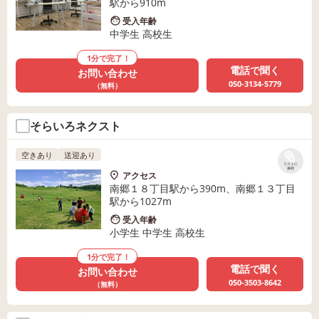
駅から910m
受入年齢
中学生 高校生
1分で完了！
電話で聞く
お問い合わせ
050-3134-5779
（無料）
そらいろネクスト
空きあり
送迎あり
リストに
保存
アクセス
南郷１８丁目駅から390m、南郷１３丁目
駅から1027m
受入年齢
小学生 中学生 高校生
1分で完了！
電話で聞く
お問い合わせ
050-3503-8642
（無料）