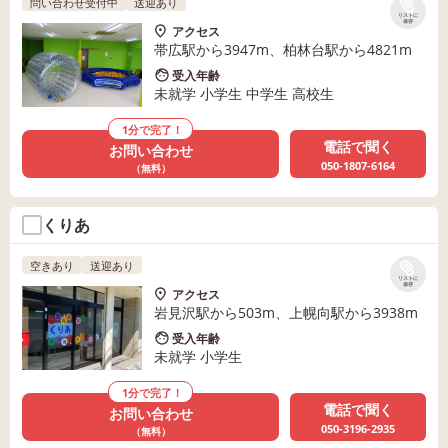
問い合わせ受付中
送迎あり
リストに
保存
アクセス
帯広駅から3947m、柏林台駅から4821m
受入年齢
未就学 小学生 中学生 高校生
1分で完了！
電話で聞く
お問い合わせ
050-1807-6164
（無料）
くりあ
空きあり
送迎あり
リストに
保存
アクセス
岩見沢駅から503m、上幌向駅から3938m
受入年齢
未就学 小学生
1分で完了！
電話で聞く
お問い合わせ
050-3196-2935
（無料）