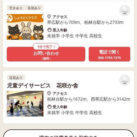
空きあり
送迎あり
リストに
保存
アクセス
帯広駅から709m、柏林台駅から2733m
受入年齢
未就学 小学生 中学生 高校生
1分で完了！
電話で聞く
お問い合わせ
050-1793-7275
（無料）
送迎あり
リストに
児童デイサービス 花咲か舎
保存
アクセス
柏林台駅から1672m、西帯広駅から3142m
受入年齢
未就学 小学生 中学生 高校生