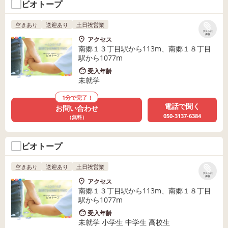
ビオトープ
空きあり
送迎あり
土日祝営業
リストに
保存
アクセス
南郷１３丁目駅から113m、南郷１８丁目
駅から1077m
受入年齢
未就学
1分で完了！
電話で聞く
お問い合わせ
050-3137-6384
（無料）
ビオトープ
空きあり
送迎あり
土日祝営業
リストに
保存
アクセス
南郷１３丁目駅から113m、南郷１８丁目
駅から1077m
受入年齢
未就学 小学生 中学生 高校生