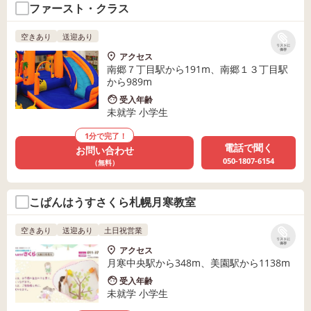
ファースト・クラス
空きあり
送迎あり
リストに
保存
アクセス
南郷７丁目駅から191m、南郷１３丁目駅
から989m
受入年齢
未就学 小学生
1分で完了！
電話で聞く
お問い合わせ
050-1807-6154
（無料）
こぱんはうすさくら札幌月寒教室
空きあり
送迎あり
土日祝営業
リストに
保存
アクセス
月寒中央駅から348m、美園駅から1138m
受入年齢
未就学 小学生