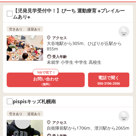
【児発見学受付中！】ぴーち 運動療育 ※プレイルー
ムあり※
空きあり
送迎あり
リストに
保存
アクセス
大谷地駅から305m、ひばりが丘駅から
855m
受入年齢
未就学 小学生 中学生 高校生
1分で完了！
電話で聞く
お問い合わせ
050-3196-2506
（無料）
pispisキッズ札幌南
空きあり
送迎あり
リストに
保存
アクセス
自衛隊前駅から1706m、澄川駅から2065m
受入年齢