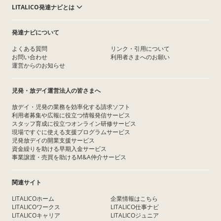
LITALICO発達ナビとは
発達ナビについて
よくある質問
リンク・引用について
お問い合わせ
利用者さまへのお願い
運営からのお知らせ
児発・放デイ運営法人の皆さまへ
放デイ・児発の業務を効率化する請求ソフト
利用者募集や広報に役立つ情報発信サービス
スタッフ育成に役立つオンライン研修サービス
現場ですぐに使える支援プログラムサービス
児発放デイの開業支援サービス
資金繰りを助ける早期入金サービス
事業譲渡・売買を助けるM&A仲介サービス
関連サイト
LITALICOホーム
企業情報はこちら
LITALICOワークス
LITALICO仕事ナビ
LITALICOキャリア
LITALICOジュニア