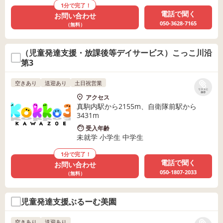
1分で完了！
電話で聞く
お問い合わせ
050-3628-7165
（無料）
（児童発達支援・放課後等デイサービス）こっこ川沿
第3
空きあり
送迎あり
土日祝営業
リストに
保存
アクセス
真駒内駅から2155m、自衛隊前駅から
3431m
受入年齢
未就学 小学生 中学生
1分で完了！
電話で聞く
お問い合わせ
050-1807-2033
（無料）
児童発達支援ぶるーむ美園
空きあり
送迎あり