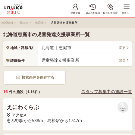
施設情報
>
北海道
>
恵庭市
>
児童発達支援事業所
北海道恵庭市の児童発達支援事業所一覧
北海道 | 恵庭市
変更
地域・路線/駅
児童発達支援事業所
変更
詳細条件
検索条件を保存する
16
スタッフ募集中の施設一覧
件の施設（1-16件）
えにわくらぶ
リストに
保存
アクセス
恵み野駅から538m、島松駅から1747m