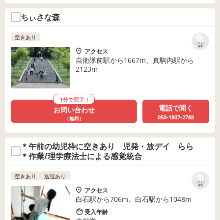
ちぃさな森
空きあり
リストに
保存
アクセス
自衛隊前駅から1667m、真駒内駅から
2123m
1分で完了！
電話で聞く
お問い合わせ
050-1807-2788
（無料）
＊午前の幼児枠に空きあり 児発・放デイ らら
＊作業/理学療法士による感覚統合
空きあり
送迎あり
リストに
保存
アクセス
白石駅から706m、白石駅から1048m
受入年齢