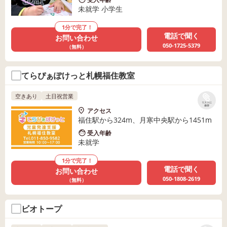
未就学 小学生
1分で完了！
電話で聞く
お問い合わせ
050-1725-5379
（無料）
てらぴぁぽけっと札幌福住教室
空きあり
土日祝営業
リストに
保存
アクセス
福住駅から324m、月寒中央駅から1451m
受入年齢
未就学
1分で完了！
電話で聞く
お問い合わせ
050-1808-2619
（無料）
ビオトープ