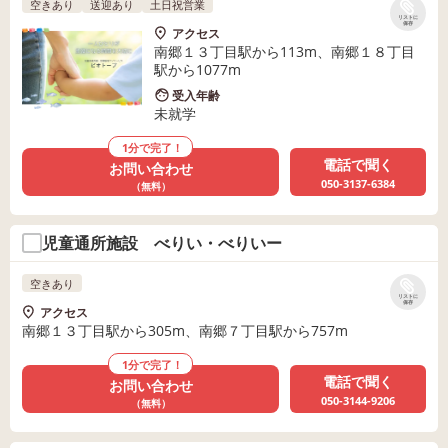
空きあり
送迎あり
土日祝営業
リストに
保存
アクセス
南郷１３丁目駅から113m、南郷１８丁目
駅から1077m
受入年齢
未就学
1分で完了！
電話で聞く
お問い合わせ
050-3137-6384
（無料）
児童通所施設 べりい・べりいー
空きあり
リストに
保存
アクセス
南郷１３丁目駅から305m、南郷７丁目駅から757m
1分で完了！
電話で聞く
お問い合わせ
050-3144-9206
（無料）