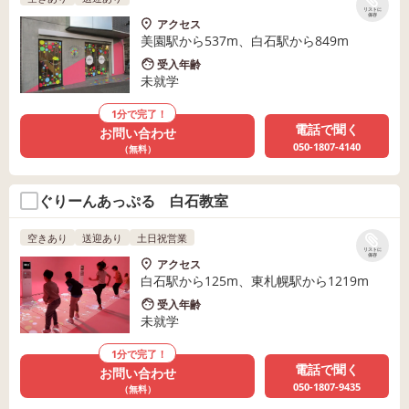
リストに
保存
アクセス
美園駅から537m、白石駅から849m
受入年齢
未就学
1分で完了！
電話で聞く
お問い合わせ
050-1807-4140
（無料）
ぐりーんあっぷる 白石教室
空きあり
送迎あり
土日祝営業
リストに
保存
アクセス
白石駅から125m、東札幌駅から1219m
受入年齢
未就学
1分で完了！
電話で聞く
お問い合わせ
050-1807-9435
（無料）