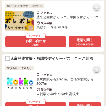
問い合わせ受付中
送迎あり
リストに
保存
アクセス
豊平公園駅から67m、学園前駅から803m
受入年齢
未就学 小学生 中学生
1分で完了！
電話で聞く
お問い合わせ
050-3188-0860
（無料）
児童発達支援・放課後デイサービス こっこ川沿
空きあり
送迎あり
リストに
保存
アクセス
真駒内駅から2761m、自衛隊前駅から
3007m
受入年齢
未就学 小学生 中学生 高校生
1分で完了！
電話で聞く