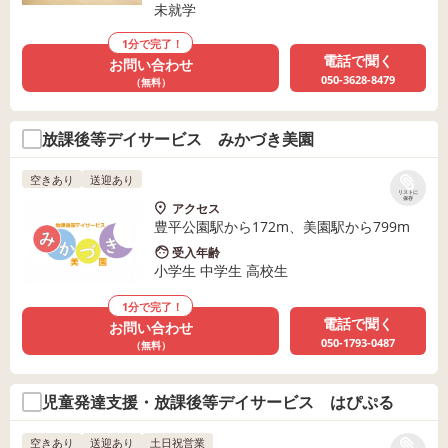
未就学
1分で完了！
電話で聞く
お問い合わせ
050-3628-8479
（無料）
放課後等デイサービス みかづき美園
空きあり
送迎あり
リストに
保存
アクセス
豊平公園駅から172m、美園駅から799m
受入年齢
小学生 中学生 高校生
1分で完了！
電話で聞く
お問い合わせ
050-1793-0487
（無料）
児童発達支援・放課後等デイサービス はぴぷる
空きあり
送迎あり
土日祝営業