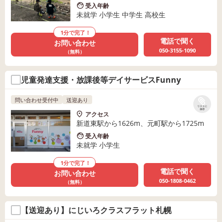
受入年齢
未就学 小学生 中学生 高校生
1分で完了！
電話で聞く
お問い合わせ
050-3155-1090
（無料）
児童発達支援・放課後等デイサービスFunny
問い合わせ受付中
送迎あり
リストに
保存
アクセス
新道東駅から1626m、元町駅から1725m
受入年齢
未就学 小学生
1分で完了！
電話で聞く
お問い合わせ
050-1808-0462
（無料）
【送迎あり】にじいろクラスフラット札幌