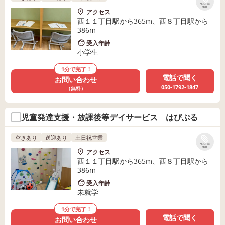
リストに
保存
アクセス
西１１丁目駅から365m、西８丁目駅から
386m
受入年齢
小学生
1分で完了！
電話で聞く
お問い合わせ
050-1792-1847
（無料）
児童発達支援・放課後等デイサービス はぴぷる
空きあり
送迎あり
土日祝営業
リストに
保存
アクセス
西１１丁目駅から365m、西８丁目駅から
386m
受入年齢
未就学
1分で完了！
電話で聞く
お問い合わせ