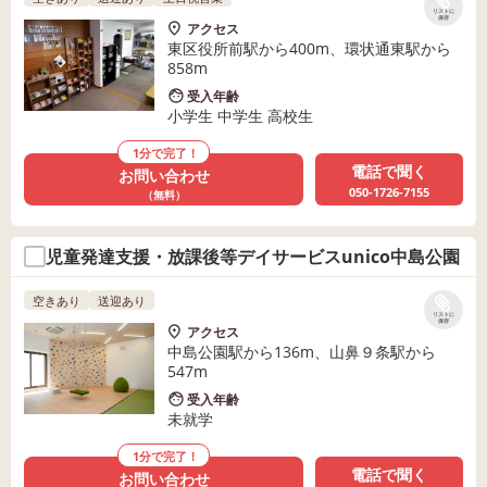
リストに
保存
アクセス
東区役所前駅から400m、環状通東駅から
858m
受入年齢
小学生 中学生 高校生
1分で完了！
電話で聞く
お問い合わせ
050-1726-7155
（無料）
児童発達支援・放課後等デイサービスunico中島公園
空きあり
送迎あり
リストに
保存
アクセス
中島公園駅から136m、山鼻９条駅から
547m
受入年齢
未就学
1分で完了！
電話で聞く
お問い合わせ