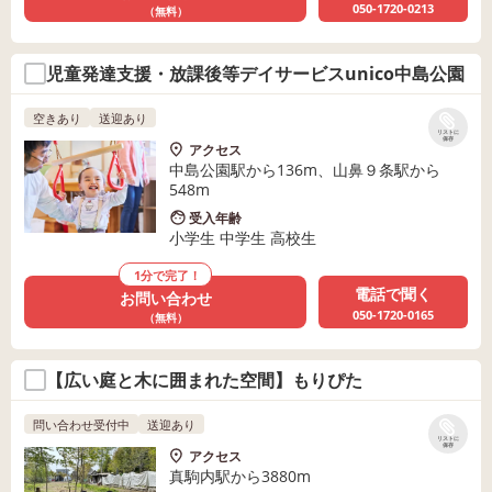
050-1720-0213
（無料）
児童発達支援・放課後等デイサービスunico中島公園
空きあり
送迎あり
リストに
保存
アクセス
中島公園駅から136m、山鼻９条駅から
548m
受入年齢
小学生 中学生 高校生
1分で完了！
電話で聞く
お問い合わせ
050-1720-0165
（無料）
【広い庭と木に囲まれた空間】もりぴた
問い合わせ受付中
送迎あり
リストに
保存
アクセス
真駒内駅から3880m