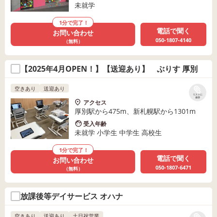
未就学
1分で完了！
電話で聞く
お問い合わせ
050-1807-4140
（無料）
【2025年4月OPEN！】【送迎あり】 ぶりす 厚別
空きあり
送迎あり
リストに
保存
アクセス
厚別駅から475m、新札幌駅から1301m
受入年齢
未就学 小学生 中学生 高校生
1分で完了！
電話で聞く
お問い合わせ
050-1807-6471
（無料）
放課後等デイサービス オハナ
空きあり
送迎あり
土日祝営業