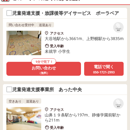
児童発達支援・放課後等デイサービス ポーラベア
問い合わせ受付中
送迎あり
リストに
保存
アクセス
大谷地駅から3661m、上野幌駅から3835m
受入年齢
未就学 小学生
1分で完了！
電話で聞く
お問い合わせ
050-1721-2993
（無料）
児童発達支援事業所 あった中央
空きあり
送迎あり
リストに
保存
アクセス
山鼻１９条駅から197m、静修学園前駅か
ら211m
受入年齢