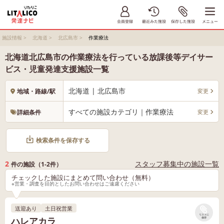
施設情報
>
北海道
>
北広島市
>
作業療法
北海道北広島市の作業療法を行っている放課後等デイサー
ビス・児童発達支援施設一覧
北海道 | 北広島市
変更
地域・路線/駅
すべての施設カテゴリ｜作業療法
変更
詳細条件
検索条件を保存する
2
スタッフ募集中の施設一覧
件の施設（1-2件）
チェックした施設にまとめて問い合わせ（無料）
※営業・調査を目的としたお問い合わせはご遠慮ください
送迎あり
土日祝営業
リストに
ハレアカラ
保存