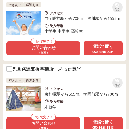
空きあり
送迎あり
リストに
保存
アクセス
自衛隊前駅から708m、澄川駅から1555m
受入年齢
小学生 中学生 高校生
1分で完了！
電話で聞く
お問い合わせ
050-1808-9081
（無料）
児童発達支援事業所 あった豊平
空きあり
送迎あり
リストに
保存
アクセス
東札幌駅から669m、学園前駅から700m
受入年齢
未就学
1分で完了！
電話で聞く
お問い合わせ
050-3628-5613
（無料）