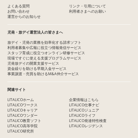
よくある質問
リンク・引用について
お問い合わせ
利用者さまへのお願い
運営からのお知らせ
児発・放デイ運営法人の皆さまへ
放デイ・児発の業務を効率化する請求ソフト
利用者募集や広報に役立つ情報発信サービス
スタッフ育成に役立つオンライン研修サービス
現場ですぐに使える支援プログラムサービス
児発放デイの開業支援サービス
資金繰りを助ける早期入金サービス
事業譲渡・売買を助けるM&A仲介サービス
関連サイト
LITALICOホーム
企業情報はこちら
LITALICOワークス
LITALICO仕事ナビ
LITALICOキャリア
LITALICOジュニア
LITALICOワンダー
LITALICOライフ
LITALICO教育ソフト
LITALICO発達特性検査
LITALICO高等学院
LITALICOレジデンス
LITALICO研究所