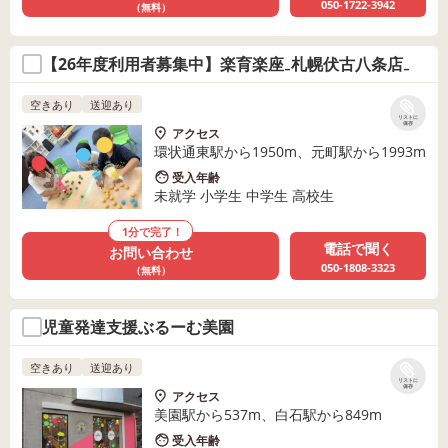
050-1722-3942
（無料）
【26年度利用者募集中】楽育楽座₋札幌伏古八条店₋
空きあり
送迎あり
リストに
保存
アクセス
環状通東駅から1950m、元町駅から1993m
受入年齢
未就学 小学生 中学生 高校生
1分で完了！
電話で聞く
お問い合わせ
050-1808-3323
（無料）
児童発達支援ぶるーむ美園
空きあり
送迎あり
リストに
保存
アクセス
美園駅から537m、白石駅から849m
受入年齢