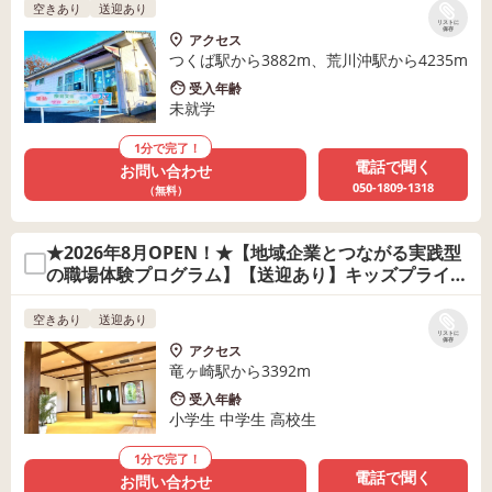
空きあり
送迎あり
リストに
保存
アクセス
つくば駅から3882m、荒川沖駅から4235m
受入年齢
未就学
1分で完了！
電話で聞く
お問い合わせ
050-1809-1318
（無料）
★2026年8月OPEN！★【地域企業とつながる実践型
の職場体験プログラム】【送迎あり】キッズプライム
龍ケ崎教室
空きあり
送迎あり
リストに
保存
アクセス
竜ヶ崎駅から3392m
受入年齢
小学生 中学生 高校生
1分で完了！
電話で聞く
お問い合わせ