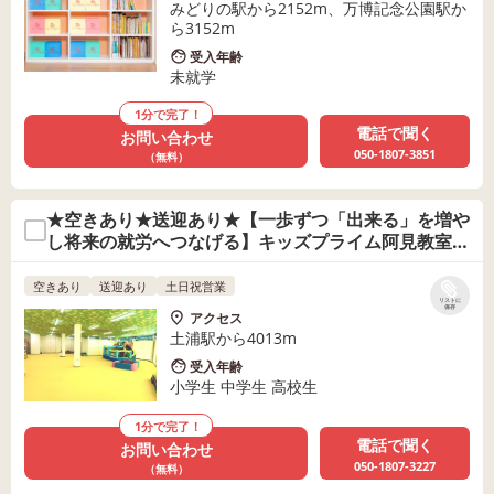
みどりの駅から2152m、万博記念公園駅か
ら3152m
受入年齢
未就学
1分で完了！
電話で聞く
お問い合わせ
050-1807-3851
（無料）
★空きあり★送迎あり★【一歩ずつ「出来る」を増や
し将来の就労へつなげる】キッズプライム阿見教室
はなれ
空きあり
送迎あり
土日祝営業
リストに
保存
アクセス
土浦駅から4013m
受入年齢
小学生 中学生 高校生
1分で完了！
電話で聞く
お問い合わせ
050-1807-3227
（無料）