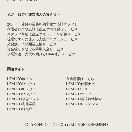
児発・放デイ運営法人の皆さまへ
放デイ・児発の業務を効率化する請求ソフト
利用者募集や広報に役立つ情報発信サービス
スタッフ育成に役立つオンライン研修サービス
現場ですぐに使える支援プログラムサービス
児発放デイの開業支援サービス
資金繰りを助ける早期入金サービス
事業譲渡・売買を助けるM&A仲介サービス
関連サイト
LITALICOホーム
企業情報はこちら
LITALICOワークス
LITALICO仕事ナビ
LITALICOキャリア
LITALICOジュニア
LITALICOワンダー
LITALICOライフ
LITALICO教育ソフト
LITALICO発達特性検査
LITALICO高等学院
LITALICOレジデンス
LITALICO研究所
COPYRIGHT © LITALICO Inc. ALL RIGHTS RESERVED