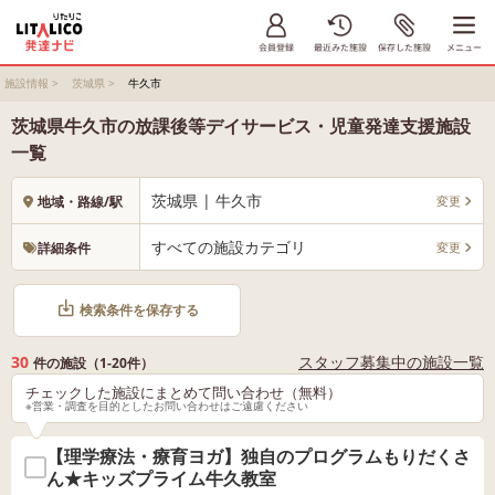
施設情報
>
茨城県
>
牛久市
茨城県牛久市の放課後等デイサービス・児童発達支援施設
一覧
茨城県 | 牛久市
変更
地域・路線/駅
すべての施設カテゴリ
変更
詳細条件
検索条件を保存する
30
スタッフ募集中の施設一覧
件の施設（1-20件）
チェックした施設にまとめて問い合わせ（無料）
※営業・調査を目的としたお問い合わせはご遠慮ください
【理学療法・療育ヨガ】独自のプログラムもりだくさ
ん★キッズプライム牛久教室