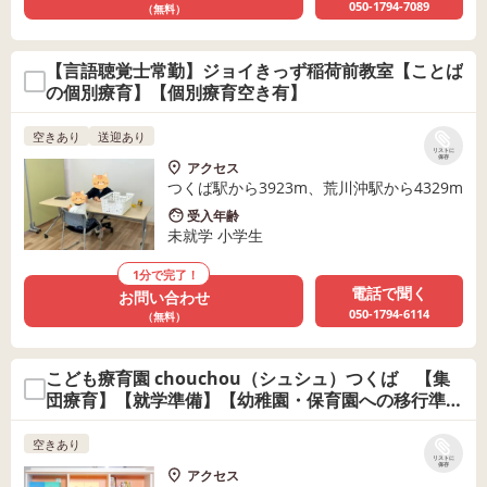
050-1794-7089
（無料）
【言語聴覚士常勤】ジョイきっず稲荷前教室【ことば
の個別療育】【個別療育空き有】
空きあり
送迎あり
リストに
保存
アクセス
つくば駅から3923m、荒川沖駅から4329m
受入年齢
未就学 小学生
1分で完了！
電話で聞く
お問い合わせ
050-1794-6114
（無料）
こども療育園 chouchou（シュシュ）つくば 【集
団療育】【就学準備】【幼稚園・保育園への移行準
備】
空きあり
リストに
保存
アクセス