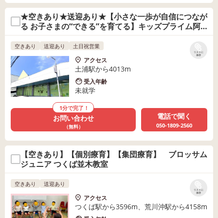
★空きあり★送迎あり★【小さな一歩が自信につなが
る お子さまの“できる”を育てる】キッズプライム阿
見教室 はなれ
空きあり
送迎あり
土日祝営業
リストに
保存
アクセス
土浦駅から4013m
受入年齢
未就学
1分で完了！
電話で聞く
お問い合わせ
050-1809-2560
（無料）
【空きあり】【個別療育】【集団療育】 ブロッサム
ジュニア つくば並木教室
空きあり
送迎あり
リストに
保存
アクセス
つくば駅から3596m、荒川沖駅から4158m