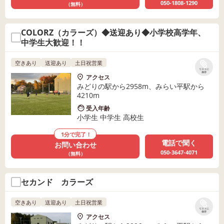
050-1808-1290
（無料）
COLORZ（カラーズ）◆送迎あり◆小学校高学年、
中学生大歓迎！！
空きあり
送迎あり
土日祝営業
リストに
保存
アクセス
みどりの駅から2958m、みらい平駅から
4210m
受入年齢
小学生 中学生 高校生
1分で完了！
電話で聞く
お問い合わせ
050-3647-4071
（無料）
セカンド カラーズ
空きあり
送迎あり
土日祝営業
リストに
保存
アクセス