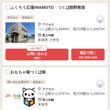
ふくろう広場IWAMOTO つくば館野教室
空きあり
送迎あり
リストに
保存
アクセス
つくば駅から4349m、荒川沖駅から4967m
受入年齢
未就学 小学生
1分で完了！
電話で聞く
お問い合わせ
050-1808-1008
（無料）
おもちゃ箱つくば南
問い合わせ受付中
送迎あり
リストに
保存
アクセス
つくば駅から3791m、荒川沖駅から3901m
受入年齢
未就学