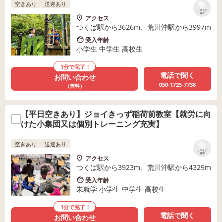
空きあり
送迎あり
リストに
保存
アクセス
つくば駅から3626m、荒川沖駅から3997m
受入年齢
小学生 中学生 高校生
1分で完了！
電話で聞く
お問い合わせ
050-1725-7738
（無料）
【平日空きあり】ジョイきっず稲荷前教室【就労に向
けた小集団又は個別トレーニング充実】
空きあり
送迎あり
リストに
保存
アクセス
つくば駅から3923m、荒川沖駅から4329m
受入年齢
未就学 小学生 中学生 高校生
1分で完了！
電話で聞く
お問い合わせ