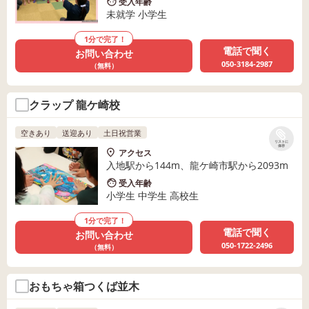
受入年齢
未就学 小学生
1分で完了！
電話で聞く
お問い合わせ
050-3184-2987
（無料）
クラップ 龍ケ崎校
空きあり
送迎あり
土日祝営業
リストに
保存
アクセス
入地駅から144m、龍ケ崎市駅から2093m
受入年齢
小学生 中学生 高校生
1分で完了！
電話で聞く
お問い合わせ
050-1722-2496
（無料）
おもちゃ箱つくば並木