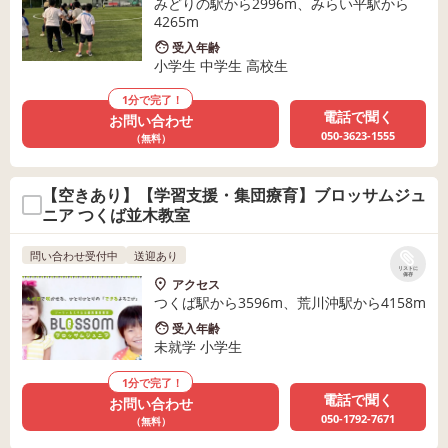
みどりの駅から2996m、みらい平駅から
4265m
受入年齢
小学生 中学生 高校生
1分で完了！
電話で聞く
お問い合わせ
050-3623-1555
（無料）
【空きあり】【学習支援・集団療育】ブロッサムジュ
ニア つくば並木教室
問い合わせ受付中
送迎あり
リストに
保存
アクセス
つくば駅から3596m、荒川沖駅から4158m
受入年齢
未就学 小学生
1分で完了！
電話で聞く
お問い合わせ
050-1792-7671
（無料）