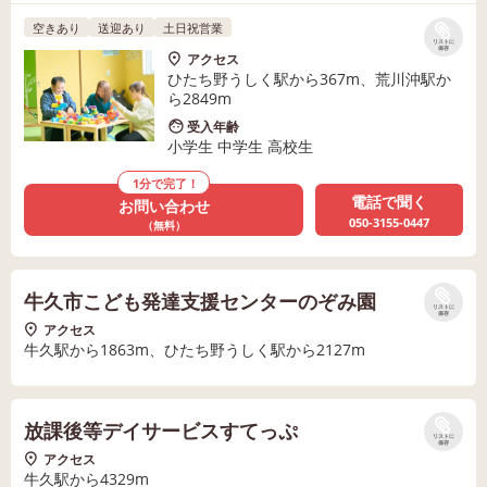
空きあり
送迎あり
土日祝営業
リストに
保存
アクセス
ひたち野うしく駅から367m、荒川沖駅か
ら2849m
受入年齢
小学生 中学生 高校生
1分で完了！
電話で聞く
お問い合わせ
050-3155-0447
（無料）
牛久市こども発達支援センターのぞみ園
リストに
保存
アクセス
牛久駅から1863m、ひたち野うしく駅から2127m
放課後等デイサービスすてっぷ
リストに
保存
アクセス
牛久駅から4329m