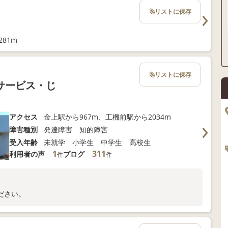
リストに保存
81m
リストに保存
サービス・じ
アクセス
金上駅から967m、工機前駅から2034m
障害種別
発達障害 知的障害
受入年齢
未就学 小学生 中学生 高校生
1
311
利用者の声
ブログ
件
件
ださい。