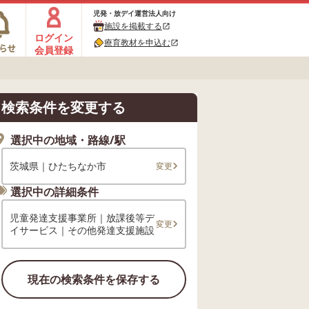
児発・放デイ運営法人向け
施設を掲載する
open_in_new
ログイン
療育教材を申込む
open_in_new
会員登録
検索条件を変更する
選択中の地域・路線/駅
茨城県｜ひたちなか市
変更
選択中の詳細条件
児童発達支援事業所｜放課後等デ
変更
イサービス｜その他発達支援施設
現在の検索条件を保存する