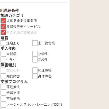
詳細条件
施設カテゴリ
児童発達支援事業所
放課後等デイサービス
その他発達支援施設
運営
送迎あり
土日祝営業
受入年齢
未就学
小学生
中学生
高校生
障害種別
重症心身
発達障害
知的障害
身体障害
支援プログラム
運動療法
学習支援
言語療法
ソーシャルスキルトレーニング(SST)