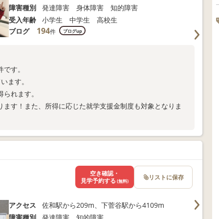
障害種別
発達障害 身体障害 知的障害
受入年齢
小学生 中学生 高校生
194
ブログ
件
ブログup
件です。
ています。
得られます。
ります！また、所得に応じた就学支援金制度も対象となりま
空き確認・
リストに保存
見学予約する
(無料)
アクセス
佐和駅から209m、下菅谷駅から4109m
障害種別
発達障害 知的障害