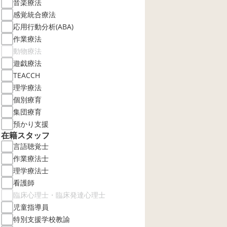
音楽療法
感覚統合療法
応用行動分析(ABA)
作業療法
動物療法
遊戯療法
TEACCH
理学療法
個別療育
集団療育
預かり支援
在籍スタッフ
言語聴覚士
作業療法士
理学療法士
看護師
臨床心理士・臨床発達心理士
児童指導員
特別支援学校教諭