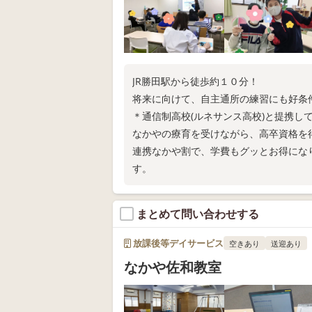
JR勝田駅から徒歩約１０分！
将来に向けて、自主通所の練習にも好条
＊通信制高校(ルネサンス高校)と提携し
なかやの療育を受けながら、高卒資格を
連携なかや割で、学費もグッとお得にな
す。
まとめて問い合わせする
放課後等デイサービス
空きあり
送迎あり
なかや佐和教室