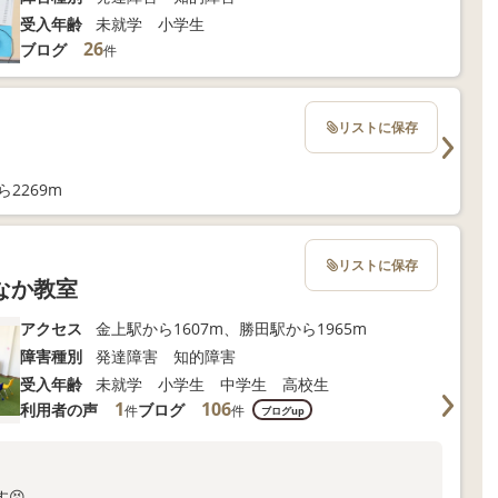
受入年齢
未就学 小学生
26
ブログ
件
リストに保存
2269m
リストに保存
なか教室
アクセス
金上駅から1607m、勝田駅から1965m
障害種別
発達障害 知的障害
受入年齢
未就学 小学生 中学生 高校生
1
106
利用者の声
ブログ
件
件
ブログup
😣