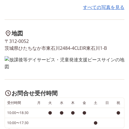
すべての写真を見る
地図
〒312-0052
茨城県ひたちなか市東石川2484-4CLEIR東石川1-B
お問合せ受付時間
受付時間
月
火
水
木
金
土
日
祝
10:00〜18:30
10:00〜17:30