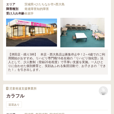
エリア
茨城県
>
ひたちなか市
>
西大島
障害種別
発達障害
知的障害
受け入れ年齢
未就学
【津田店・残り3枠】 本店・西大島店は募集停止中！2～4歳でのご利
用開始がおすすめ。リハビリ専門職16名在籍の『リハビリ強化型』法
人として、少人数制（登録20名程度）で手厚い支援を実施。一人ひと
りに合わせた個別療育と、笑顔あふれる集団活動で、お子さまの「でき
た！」を引き出します。
児童発達支援事業所
リストに
カラフル
保存
送迎あり