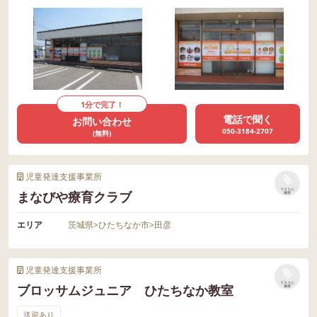
1分で完了！
電話で聞く
お問い合わせ
050-3184-2707
(無料)
児童発達支援事業所
リストに
まなびや療育クラブ
保存
エリア
茨城県
>
ひたちなか市
>
田彦
児童発達支援事業所
リストに
ブロッサムジュニア ひたちなか教室
保存
送迎あり