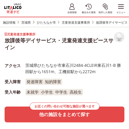
施設情報
茨城県
ひたちなか市
児童発達支援事業所
放課後等デイサービス
児童発達支援事業所
放課後等デイサービス・児童発達支援ピースサ
リストに
保存
イン
茨城県ひたちなか市東石川2484-4CLEIR東石川1-B 勝
アクセス
田駅から1651m、工機前駅から2272m
受入障害
発達障害
知的障害
受入年齢
未就学
小学生
中学生
高校生
お近くの問い合わせ可能な施設が選べます
他の施設をまとめて探す