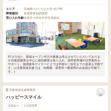
エリア
茨城県
>
ひたちなか市
>
松戸町
障害種別
発達障害
知的障害
受け入れ年齢
未就学
小学生
中学生
高校生
R7.4.1(火)~、新規オープン🌸只今募集は停止させていただいておりま
す😣集団療育を中心に個別療育を取り入れ、就学前準備や日常動作を
サポート。放課後等デイサービスでは学校やご自宅までの送迎も可能で
す。(※児童発達支援では、幼稚園・保育所⇒教室間のみ送迎が可能で
す。)
児童発達支援事業所
リストに
ハッピースマイル
保存
送迎あり
土日祝営業