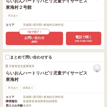
らいおんハートリハビリ児童デイサービス
東海村２号館
空きあり
エリア
茨城県
>
那珂郡
>
東海村石神外宿
1分で完了！
電話で聞く
お問い合わせ
050-3188-7402
(無料)
まとめて問い合わせする
児童発達支援事業所
リストに
らいおんハートリハビリ児童デイサービス
保存
東海村
空きあり
送迎あり
エリア
茨城県
>
那珂郡
>
東海村石神外宿
障害種別
発達障害
身体障害
知的障害
受け入れ年齢
未就学