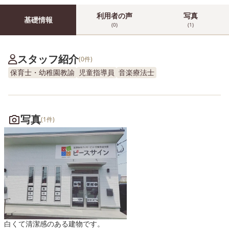
利用者の声
写真
基礎情報
(0)
(1)
スタッフ紹介
(0件)
保育士・幼稚園教諭
児童指導員
音楽療法士
写真
(1件)
白くて清潔感のある建物です。