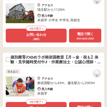
リストに
保存
アクセス
埴生駅から1120m
受入年齢
未就学 小学生 中学生 高校生
1分で完了！
電話で聞く
お問い合わせ
050-3623-2355
（無料）
個別療育のゆめラボ南岩国教室【月～金・祝も】体
験・見学随時受付中♪・作業療法士・公認心理師・保
育士・児童指導員
空きあり
リストに
保存
アクセス
南岩国駅から43m、藤生駅から2583m
受入年齢
未就学
1分で完了！