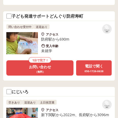
子ども発達サポートどんぐり防府寿町
問い合わせ受付中
送迎あり
リストに
保存
アクセス
防府駅から690m
受入年齢
未就学
1分で完了！
電話で聞く
お問い合わせ
050-1726-0638
（無料）
にじいろ
空きあり
送迎あり
土日祝営業
リストに
保存
アクセス
新下関駅から2022m、長府駅から3096m