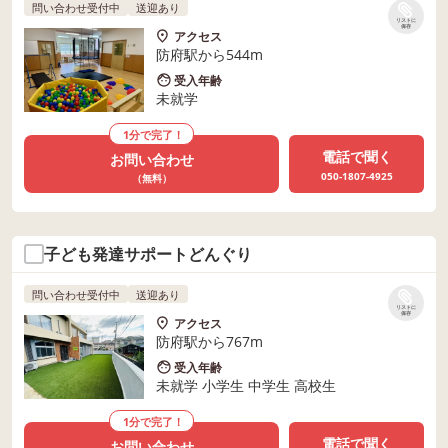
問い合わせ受付中
送迎あり
リストに
保存
アクセス
防府駅から544m
受入年齢
未就学
1分で完了！
電話で聞く
お問い合わせ
050-1807-4925
（無料）
子ども発達サポートどんぐり
問い合わせ受付中
送迎あり
リストに
保存
アクセス
防府駅から767m
受入年齢
未就学 小学生 中学生 高校生
1分で完了！
電話で聞く
お問い合わせ