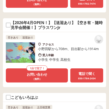
050-1792-7474
（無料）
【2026年4月OPEN！】【送迎あり】【空き有・随時
見学会開催！】プラスワンJr
空きあり
送迎あり
リストに
保存
アクセス
小野田駅から708m、目出駅から1914m
受入年齢
小学生 中学生 高校生
1分で完了！
電話で聞く
お問い合わせ
050-1784-2434
（無料）
こどもいろはぶ
空きあり
送迎あり
土日祝営業