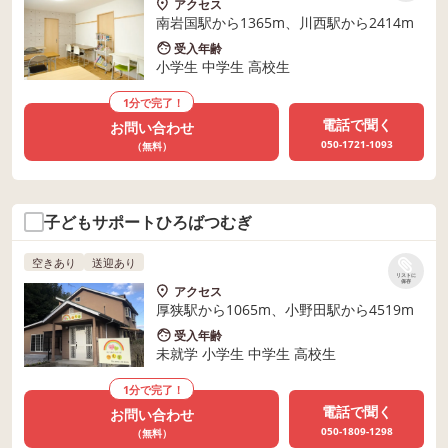
アクセス
南岩国駅から1365m、川西駅から2414m
受入年齢
小学生 中学生 高校生
1分で完了！
電話で聞く
お問い合わせ
050-1721-1093
（無料）
子どもサポートひろばつむぎ
空きあり
送迎あり
リストに
保存
アクセス
厚狭駅から1065m、小野田駅から4519m
受入年齢
未就学 小学生 中学生 高校生
1分で完了！
電話で聞く
お問い合わせ
050-1809-1298
（無料）