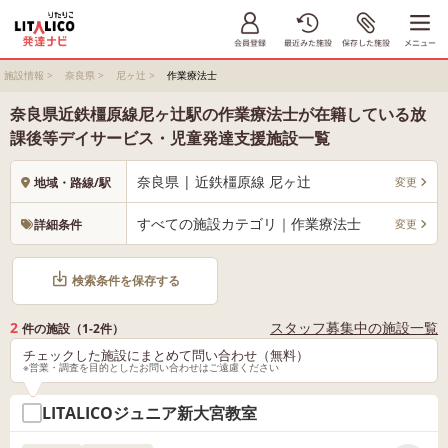
施設情報
>
奈良県
>
尼ヶ辻
>
作業療法士
奈良県近鉄橿原線尼ヶ辻駅の作業療法士が在籍している放
課後等デイサービス・児童発達支援施設一覧
奈良県 | 近鉄橿原線 尼ヶ辻
変更
地域・路線/駅
すべての施設カテゴリ｜作業療法士
変更
詳細条件
検索条件を保存する
2
スタッフ募集中の施設一覧
件の施設（1-2件）
チェックした施設にまとめて問い合わせ（無料）
※営業・調査を目的としたお問い合わせはご遠慮ください
LITALICOジュニア新大宮教室