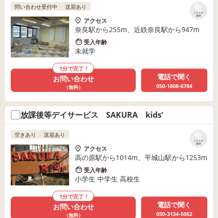
問い合わせ受付中
送迎あり
リストに
保存
アクセス
奈良駅から255m、近鉄奈良駅から947m
受入年齢
未就学
1分で完了！
電話で聞く
お問い合わせ
050-1808-6784
（無料）
放課後等デイサービス SAKURA kids’
空きあり
送迎あり
リストに
保存
アクセス
高の原駅から1014m、平城山駅から1253m
受入年齢
小学生 中学生 高校生
1分で完了！
電話で聞く
お問い合わせ
050-3134-5052
（無料）