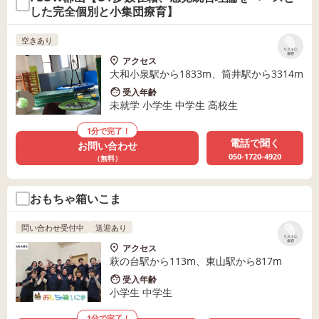
した完全個別と小集団療育】
空きあり
リストに
保存
アクセス
大和小泉駅から1833m、筒井駅から3314m
受入年齢
未就学 小学生 中学生 高校生
1分で完了！
電話で聞く
お問い合わせ
050-1720-4920
（無料）
おもちゃ箱いこま
問い合わせ受付中
送迎あり
リストに
保存
アクセス
萩の台駅から113m、東山駅から817m
受入年齢
小学生 中学生
1分で完了！