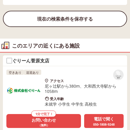
現在の検索条件を保存する
このエリアの近くにある施設
ぐりーん菅原支店
空きあり
送迎あり
リストに
保存
アクセス
尼ヶ辻駅から380m、大和西大寺駅から
1058m
受入年齢
未就学 小学生 中学生 高校生
1分で完了！
電話で聞く
お問い合わせ
050-1808-9248
（無料）