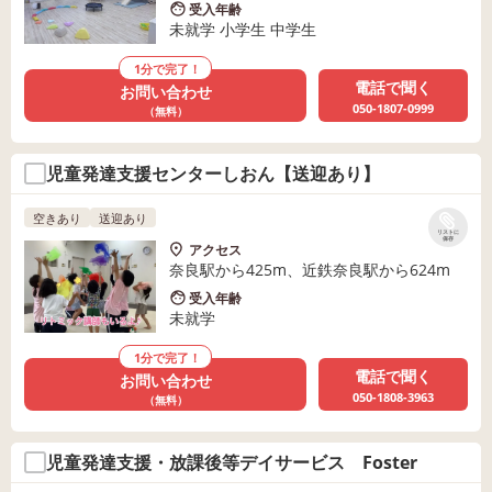
受入年齢
未就学 小学生 中学生
1分で完了！
電話で聞く
お問い合わせ
050-1807-0999
（無料）
児童発達支援センターしおん【送迎あり】
空きあり
送迎あり
リストに
保存
アクセス
奈良駅から425m、近鉄奈良駅から624m
受入年齢
未就学
1分で完了！
電話で聞く
お問い合わせ
050-1808-3963
（無料）
児童発達支援・放課後等デイサービス Foster