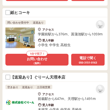
紙ヒコーキ
問い合わせ受付中
送迎あり
リストに
保存
アクセス
学園前駅から376m、菖蒲池駅から1059m
受入年齢
小学生 中学生 高校生
1分で完了！
電話で聞く
お問い合わせ
050-3151-0163
（無料）
【送迎あり】ぐりーん天理本店
空きあり
送迎あり
土日祝営業
リストに
保存
アクセス
前栽駅から647m、天理駅から1491m
受入年齢
未就学 小学生 中学生 高校生