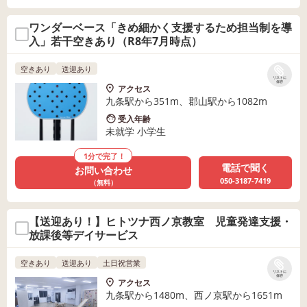
ワンダーベース「きめ細かく支援するため担当制を導
入」若干空きあり（R8年7月時点）
空きあり
送迎あり
リストに
保存
アクセス
九条駅から351m、郡山駅から1082m
受入年齢
未就学 小学生
1分で完了！
電話で聞く
お問い合わせ
050-3187-7419
（無料）
【送迎あり！】ヒトツナ西ノ京教室 児童発達支援・
放課後等デイサービス
空きあり
送迎あり
土日祝営業
リストに
保存
アクセス
九条駅から1480m、西ノ京駅から1651m