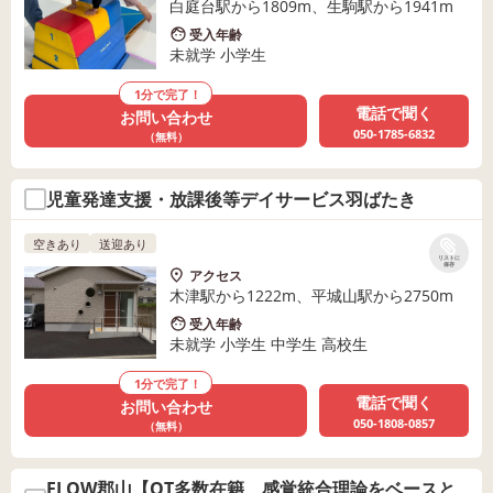
白庭台駅から1809m、生駒駅から1941m
受入年齢
未就学 小学生
1分で完了！
電話で聞く
お問い合わせ
050-1785-6832
（無料）
児童発達支援・放課後等デイサービス羽ばたき
空きあり
送迎あり
リストに
保存
アクセス
木津駅から1222m、平城山駅から2750m
受入年齢
未就学 小学生 中学生 高校生
1分で完了！
電話で聞く
お問い合わせ
050-1808-0857
（無料）
FLOW郡山【OT多数在籍、感覚統合理論をベースと