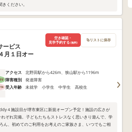
聞きください。
空き確認・
リストに保存
見学予約する
(無料)
サービス
年４月１日オー
アクセス
北野田駅から426m、狭山駅から1196m
障害種別
発達障害
受入年齢
未就学 小学生 中学生 高校生
Buddy４施設目が堺市東区に新規オープン予定！施設の広さが
をそれぞれ完備。子どもたちもストレスなく思いきり遊んで、学
ちろん、初めてのご利用をお考えのご家族さま、いつでもご相