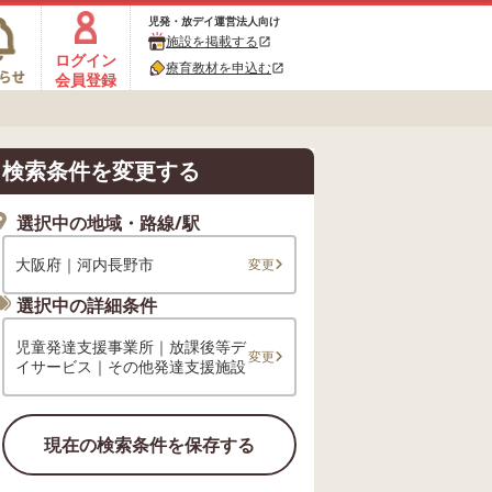
児発・放デイ運営法人向け
施設を掲載する
open_in_new
ログイン
療育教材を申込む
open_in_new
会員登録
検索条件を変更する
選択中の地域・路線/駅
大阪府｜河内長野市
変更
選択中の詳細条件
児童発達支援事業所｜放課後等デ
変更
イサービス｜その他発達支援施設
現在の検索条件を保存する