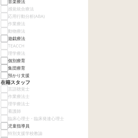
音楽療法
感覚統合療法
応用行動分析(ABA)
作業療法
動物療法
遊戯療法
TEACCH
理学療法
個別療育
集団療育
預かり支援
在籍スタッフ
言語聴覚士
作業療法士
理学療法士
看護師
臨床心理士・臨床発達心理士
児童指導員
特別支援学校教諭