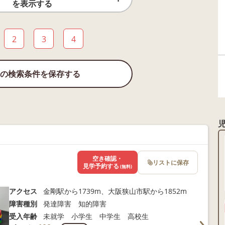
を表示する
2
3
4
の検索条件を保存する
空き確認・
リストに保存
見学予約する
(無料)
アクセス
金剛駅から1739m、大阪狭山市駅から1852m
障害種別
発達障害 知的障害
受入年齢
未就学 小学生 中学生 高校生