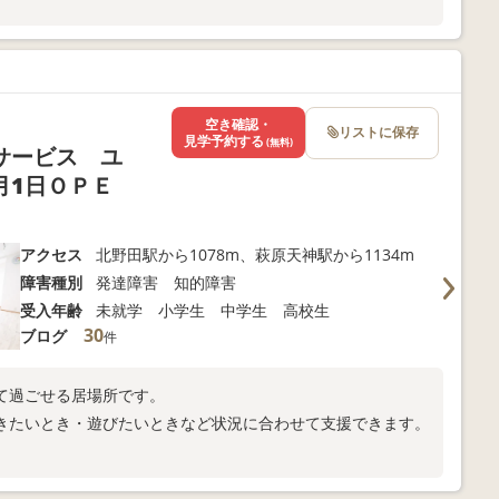
空き確認・
リストに保存
見学予約する
(無料)
サービス ユ
月1日ＯＰＥ
アクセス
北野田駅から1078m、萩原天神駅から1134m
障害種別
発達障害 知的障害
受入年齢
未就学 小学生 中学生 高校生
30
ブログ
件
て過ごせる居場所です。
きたいとき・遊びたいときなど状況に合わせて支援できます。