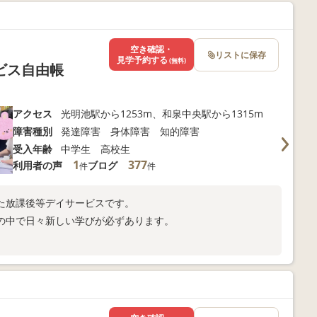
空き確認・
リストに保存
見学予約する
(無料)
ービス自由帳
アクセス
光明池駅から1253m、和泉中央駅から1315m
障害種別
発達障害 身体障害 知的障害
受入年齢
中学生 高校生
1
377
利用者の声
ブログ
件
件
た放課後等デイサービスです。
の中で日々新しい学びが必ずあります。