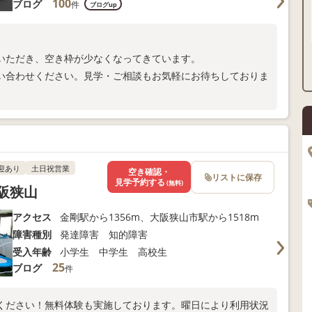
100
ブログ
件
ブログup
いただき、空き枠が少なくなってきています。
い合わせください。見学・ご相談もお気軽にお待ちしておりま
迎あり
土日祝営業
空き確認・
リストに保存
見学予約する
(無料)
阪狭山
アクセス
金剛駅から1356m、大阪狭山市駅から1518m
障害種別
発達障害 知的障害
受入年齢
小学生 中学生 高校生
25
ブログ
件
ください！無料体験も実施しております。曜日により利用状況