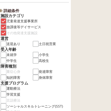
詳細条件
施設カテゴリ
児童発達支援事業所
放課後等デイサービス
その他発達支援施設
運営
送迎あり
土日祝営業
受入年齢
未就学
小学生
中学生
高校生
障害種別
重症心身
発達障害
知的障害
身体障害
支援プログラム
運動療法
学習支援
言語療法
ソーシャルスキルトレーニング(SST)