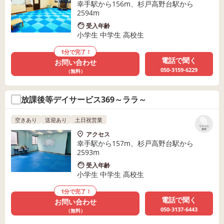
幸手駅から156m、杉戸高野台駅から
2594m
受入年齢
小学生 中学生 高校生
1分で完了！
電話で聞く
お問い合わせ
050-3159-6229
（無料）
放課後等デイサービス369～ララ～
空きあり
送迎あり
土日祝営業
リストに
保存
アクセス
幸手駅から157m、杉戸高野台駅から
2593m
受入年齢
小学生 中学生 高校生
1分で完了！
電話で聞く
お問い合わせ
050-3137-6443
（無料）