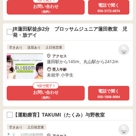
電話で聞く
お問い合わせ
050-3172-6074
（無料）
JR蓮田駅徒歩2分 ブロッサムジュニア蓮田教室 児
発・放デイ
空きあり
送迎あり
土日祝営業
リストに
保存
アクセス
蓮田駅から145m、丸山駅から2412m
受入年齢
未就学 小学生
1分で完了！
電話で聞く
お問い合わせ
050-1808-8004
（無料）
【運動療育】TAKUMI（たくみ）与野教室
空きあり
土日祝営業
リストに
保存
アクセス