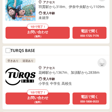
アクセス
羽貫駅から318m、伊奈中央駅から1109m
受入年齢
未就学
1分で完了！
電話で聞く
お問い合わせ
050-1725-7170
（無料）
TURQS BASE
空きあり
送迎あり
リストに
保存
アクセス
花崎駅から1367m、加須駅から2838m
受入年齢
小学生 中学生 高校生
1分で完了！
電話で聞く
お問い合わせ
050-1808-0533
（無料）