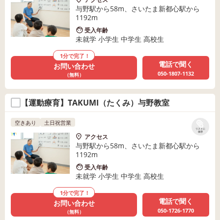
与野駅から58m、さいたま新都心駅から
1192m
受入年齢
未就学 小学生 中学生 高校生
1分で完了！
電話で聞く
お問い合わせ
050-1807-1132
（無料）
【運動療育】TAKUMI（たくみ）与野教室
空きあり
土日祝営業
リストに
保存
アクセス
与野駅から58m、さいたま新都心駅から
1192m
受入年齢
未就学 小学生 中学生 高校生
1分で完了！
電話で聞く
お問い合わせ
050-1726-1770
（無料）