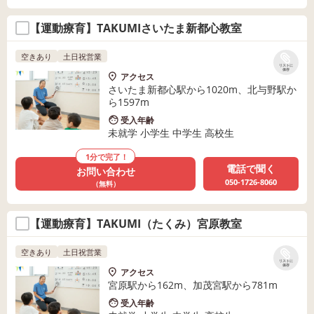
【運動療育】TAKUMIさいたま新都心教室
空きあり
土日祝営業
リストに
保存
アクセス
さいたま新都心駅から1020m、北与野駅か
ら1597m
受入年齢
未就学 小学生 中学生 高校生
1分で完了！
電話で聞く
お問い合わせ
050-1726-8060
（無料）
【運動療育】TAKUMI（たくみ）宮原教室
空きあり
土日祝営業
リストに
保存
アクセス
宮原駅から162m、加茂宮駅から781m
受入年齢