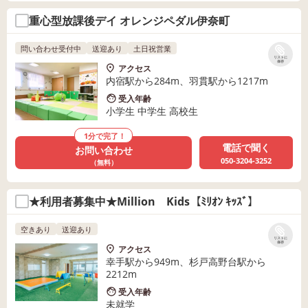
重心型放課後デイ オレンジペダル伊奈町
問い合わせ受付中
送迎あり
土日祝営業
リストに
保存
アクセス
内宿駅から284m、羽貫駅から1217m
受入年齢
小学生 中学生 高校生
1分で完了！
電話で聞く
お問い合わせ
050-3204-3252
（無料）
★利用者募集中★Million Kids【ﾐﾘｵﾝ ｷｯｽﾞ】
空きあり
送迎あり
リストに
保存
アクセス
幸手駅から949m、杉戸高野台駅から
2212m
受入年齢
未就学