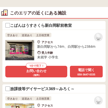
このエリアの近くにある施設
こぱんはうすさくら新白岡駅前教室
空きあり
送迎あり
土日祝営業
リストに
保存
アクセス
新白岡駅から74m、白岡駅から2384m
受入年齢
未就学 小学生
1分で完了！
電話で聞く
お問い合わせ
050-3647-0335
（無料）
放課後等デイサービス369～みろく～
空きあり
送迎あり
土日祝営業
リストに
保存
アクセス