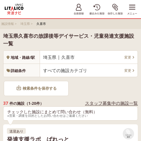
施設情報
>
埼玉県
>
久喜市
埼玉県久喜市の放課後等デイサービス・児童発達支援施設
一覧
埼玉県 | 久喜市
変更
地域・路線/駅
すべての施設カテゴリ
変更
詳細条件
検索条件を保存する
37
スタッフ募集中の施設一覧
件の施設（1-20件）
チェックした施設にまとめて問い合わせ（無料）
※営業・調査を目的としたお問い合わせはご遠慮ください
送迎あり
リストに
発達支援ラボ ぱれっと
保存