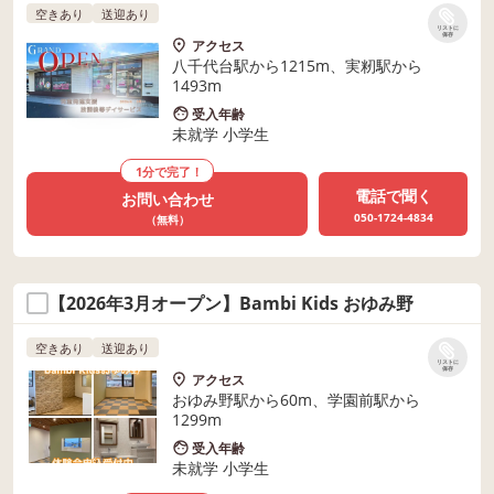
空きあり
送迎あり
リストに
保存
アクセス
八千代台駅から1215m、実籾駅から
1493m
受入年齢
未就学 小学生
1分で完了！
電話で聞く
お問い合わせ
050-1724-4834
（無料）
【2026年3月オープン】Bambi Kids おゆみ野
空きあり
送迎あり
リストに
保存
アクセス
おゆみ野駅から60m、学園前駅から
1299m
受入年齢
未就学 小学生