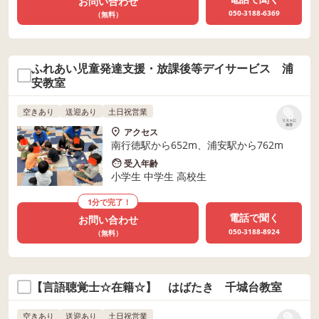
お問い合わせ
050-3188-6369
（無料）
ふれあい児童発達支援・放課後等デイサービス 浦
安教室
空きあり
送迎あり
土日祝営業
リストに
保存
アクセス
南行徳駅から652m、浦安駅から762m
受入年齢
小学生 中学生 高校生
1分で完了！
電話で聞く
お問い合わせ
050-3188-8924
（無料）
【言語聴覚士☆在籍☆】 はばたき 千城台教室
空きあり
送迎あり
土日祝営業