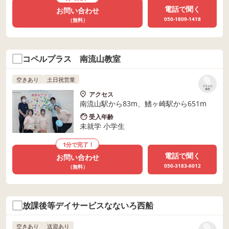
電話で聞く
お問い合わせ
050-1809-1418
（無料）
コペルプラス 南流山教室
空きあり
土日祝営業
リストに
保存
アクセス
南流山駅から83m、鰭ヶ崎駅から651m
受入年齢
未就学 小学生
1分で完了！
電話で聞く
お問い合わせ
050-3183-6012
（無料）
放課後等デイサービスなないろ西船
空きあり
送迎あり