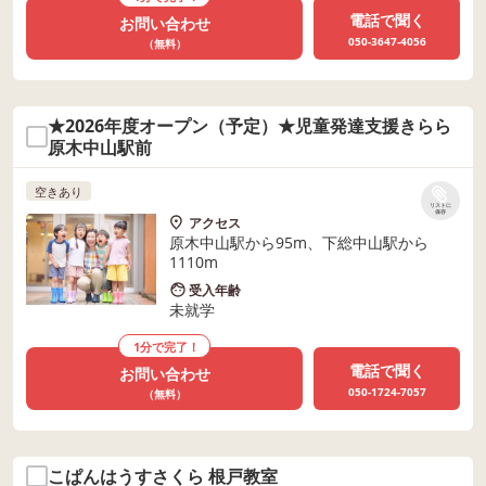
電話で聞く
お問い合わせ
050-3647-4056
（無料）
★2026年度オープン（予定）★児童発達支援きらら
原木中山駅前
空きあり
リストに
保存
アクセス
原木中山駅から95m、下総中山駅から
1110m
受入年齢
未就学
1分で完了！
電話で聞く
お問い合わせ
050-1724-7057
（無料）
こぱんはうすさくら 根戸教室