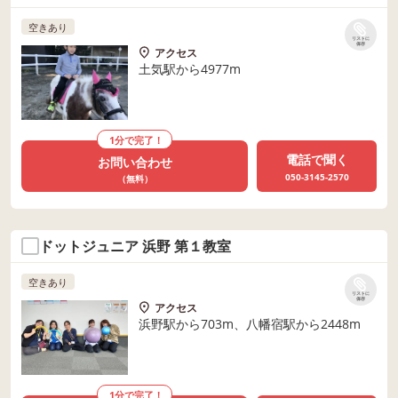
空きあり
リストに
保存
アクセス
土気駅から4977m
1分で完了！
電話で聞く
お問い合わせ
050-3145-2570
（無料）
ドットジュニア 浜野 第１教室
空きあり
リストに
保存
アクセス
浜野駅から703m、八幡宿駅から2448m
1分で完了！