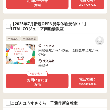
お問い合わせ
050-1720-7237
（無料）
【2025年7月新規OPEN見学体験受付中！】
LITALICOジュニア南船橋教室
空きあり
土日祝営業
リストに
保存
アクセス
南船橋駅から140m、船橋競馬場駅から
979m
受入年齢
未就学
1分で完了！
電話で聞く
お問い合わせ
050-1809-0294
（無料）
こぱんはうすさくら 千葉作新台教室