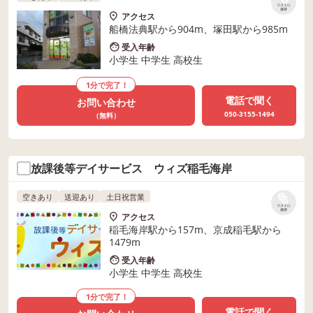
リストに
保存
アクセス
船橋法典駅から904m、塚田駅から985m
受入年齢
小学生 中学生 高校生
1分で完了！
電話で聞く
お問い合わせ
050-3155-1494
（無料）
放課後等デイサービス ウィズ稲毛海岸
空きあり
送迎あり
土日祝営業
リストに
保存
アクセス
稲毛海岸駅から157m、京成稲毛駅から
1479m
受入年齢
小学生 中学生 高校生
1分で完了！
電話で聞く