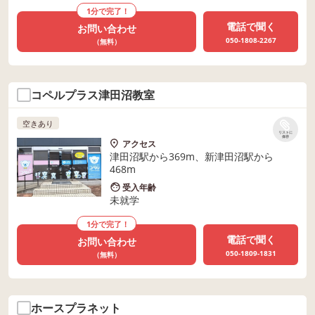
1分で完了！
電話で聞く
お問い合わせ
050-1808-2267
（無料）
コペルプラス津田沼教室
空きあり
リストに
保存
アクセス
津田沼駅から369m、新津田沼駅から
468m
受入年齢
未就学
1分で完了！
電話で聞く
お問い合わせ
050-1809-1831
（無料）
ホースプラネット