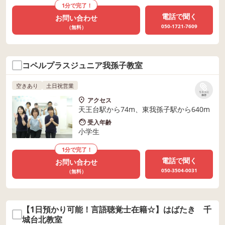
1分で完了！
電話で聞く
お問い合わせ
050-1721-7609
（無料）
コペルプラスジュニア我孫子教室
空きあり
土日祝営業
リストに
保存
アクセス
天王台駅から74m、東我孫子駅から640m
受入年齢
小学生
1分で完了！
電話で聞く
お問い合わせ
050-3504-0031
（無料）
【1日預かり可能！言語聴覚士在籍☆】はばたき 千
城台北教室