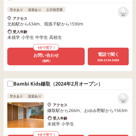
空きあり
送迎あり
土日祝営業
リストに
保存
アクセス
北柏駅から634m、我孫子駅から1590m
受入年齢
未就学 小学生 中学生 高校生
1分で完了！
電話で聞く
お問い合わせ
050-3134-5495
（無料）
Bambi Kids鎌取（2024年2月オープン）
空きあり
送迎あり
リストに
保存
アクセス
鎌取駅から266m、おゆみ野駅から1563m
受入年齢
未就学 小学生
1分で完了！