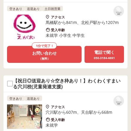
空きあり
送迎あり
土日祝営業
リストに
保存
アクセス
馬橋駅から841m、北松戸駅から1207m
受入年齢
未就学 小学生 中学生
1分で完了！
電話で聞く
お問い合わせ
050-3184-4691
（無料）
【祝日◎送迎あり☆空き枠あり！】わくわくすまい
る穴川校(児童発達支援)
空きあり
送迎あり
リストに
保存
アクセス
穴川駅から607m、天台駅から668m
受入年齢
未就学