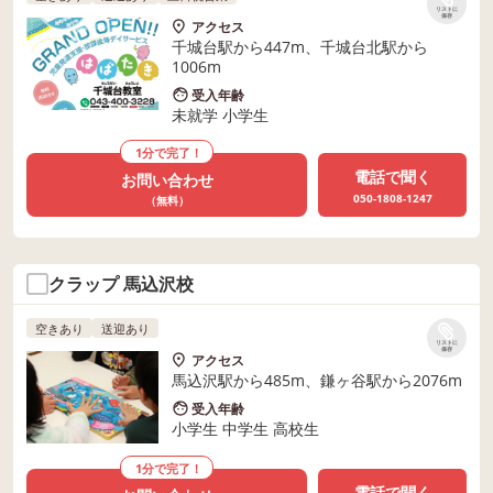
リストに
保存
アクセス
千城台駅から447m、千城台北駅から
1006m
受入年齢
未就学 小学生
1分で完了！
電話で聞く
お問い合わせ
050-1808-1247
（無料）
クラップ 馬込沢校
空きあり
送迎あり
リストに
保存
アクセス
馬込沢駅から485m、鎌ヶ谷駅から2076m
受入年齢
小学生 中学生 高校生
1分で完了！
電話で聞く