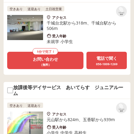
空きあり
送迎あり
土日祝営業
リストに
保存
アクセス
千城台北駅から318m、千城台駅から
506m
受入年齢
未就学 小学生
1分で完了！
電話で聞く
お問い合わせ
050-1809-1269
（無料）
放課後等デイサービス あいてらす ジュニアルー
ム
空きあり
送迎あり
リストに
保存
アクセス
元山駅から824m、五香駅から939m
受入年齢
小学生 中学生 高校生