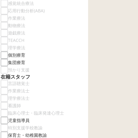
感覚統合療法
応用行動分析(ABA)
作業療法
動物療法
遊戯療法
TEACCH
理学療法
個別療育
集団療育
預かり支援
在籍スタッフ
言語聴覚士
作業療法士
理学療法士
看護師
臨床心理士・臨床発達心理士
児童指導員
特別支援学校教諭
保育士・幼稚園教諭