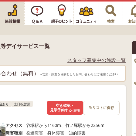
後等デイサービス一覧
スタッフ募集中の施設一覧
い合わせ（無料）
※営業・調査を目的としたお問い合わせはご遠慮ください
迎あり
土日祝営業
空き確認・
リストに保存
見学予約する
(無料)
アクセス
谷塚駅から1160m、竹ノ塚駅から2256m
障害種別
発達障害 身体障害 知的障害