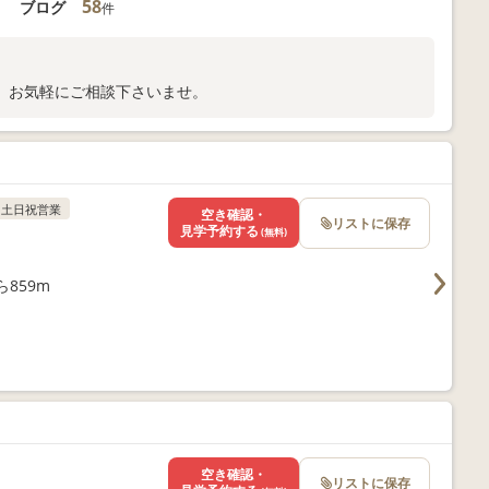
58
ブログ
件
、お気軽にご相談下さいませ。
土日祝営業
空き確認・
リストに保存
見学予約する
(無料)
859m
空き確認・
リストに保存