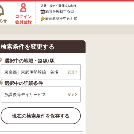
児発・放デイ運営法人向け
施設を掲載する
open_in_new
ログイン
療育教材を申込む
open_in_new
会員登録
検索条件を変更する
選択中の地域・路線/駅
東京都｜東武伊勢崎線 谷塚
変更
選択中の詳細条件
放課後等デイサービス
変更
現在の検索条件を保存する