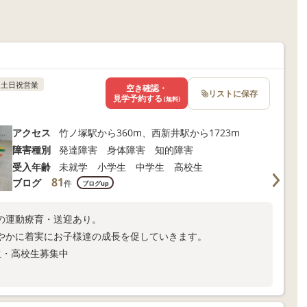
土日祝営業
空き確認・
リストに保存
見学予約する
(無料)
アクセス
竹ノ塚駅から360m、西新井駅から1723m
障害種別
発達障害 身体障害 知的障害
受入年齢
未就学 小学生 中学生 高校生
81
ブログ
件
ブログup
の運動療育・送迎あり。
やかに着実にお子様達の成長を促していきます。
生・高校生募集中
)-☆