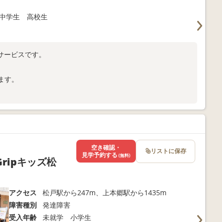
中学生 高校生
サービスです。
ざいます。
空き確認・
リストに保存
見学予約する
(無料)
ripキッズ松
アクセス
松戸駅から247m、上本郷駅から1435m
障害種別
発達障害
受入年齢
未就学 小学生