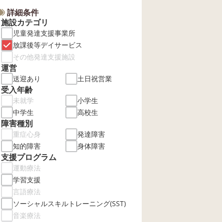
詳細条件
施設カテゴリ
児童発達支援事業所
放課後等デイサービス
その他発達支援施設
運営
送迎あり
土日祝営業
受入年齢
未就学
小学生
中学生
高校生
障害種別
重症心身
発達障害
知的障害
身体障害
支援プログラム
運動療法
学習支援
言語療法
ソーシャルスキルトレーニング(SST)
音楽療法