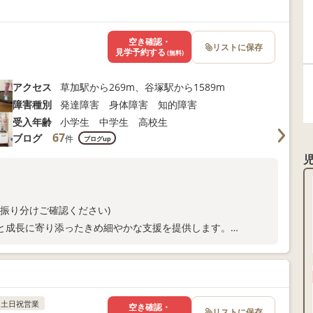
空き確認・
リストに保存
見学予約する
(無料)
アクセス
草加駅から269m、谷塚駅から1589m
障害種別
発達障害 身体障害 知的障害
受入年齢
小学生 中学生 高校生
67
ブログ
件
ブログup
ル振り分けご確認ください)
と成長に寄り添ったきめ細やかな支援を提供します。
中。
土日祝営業
空き確認・
リストに保存