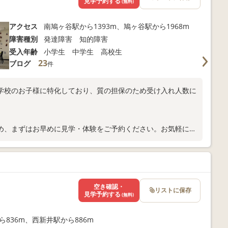
見学予約する
(無料)
アクセス
南鳩ヶ谷駅から1393m、鳩ヶ谷駅から1968m
障害種別
発達障害 知的障害
受入年齢
小学生 中学生 高校生
23
ブログ
件
学校のお子様に特化しており、質の担保のため受け入れ人数に
め、まずはお早めに見学・体験をご予約ください。お気軽にお
空き確認・
リストに保存
見学予約する
(無料)
ら836m、西新井駅から886m