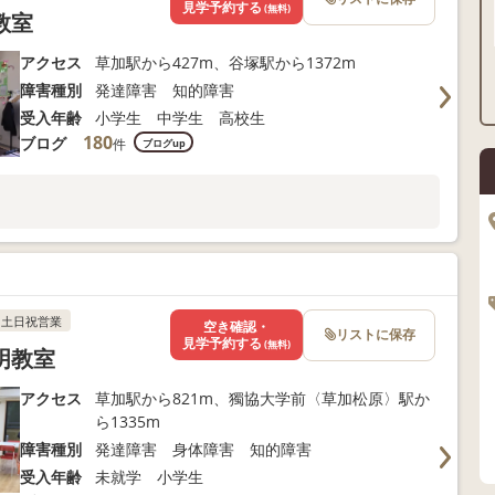
見学予約する
(無料)
教室
アクセス
草加駅から427m、谷塚駅から1372m
障害種別
発達障害 知的障害
受入年齢
小学生 中学生 高校生
180
ブログ
件
ブログup
土日祝営業
空き確認・
リストに保存
見学予約する
(無料)
明教室
アクセス
草加駅から821m、獨協大学前〈草加松原〉駅か
ら1335m
障害種別
発達障害 身体障害 知的障害
受入年齢
未就学 小学生