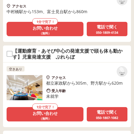
リストに
保存
アクセス
中村橋駅から153m、富士見台駅から860m
1分で完了！
電話で聞く
お問い合わせ
050-1809-4134
（無料）
【運動療育・あそび中心の発達支援で頭も体も動か
す】児童発達支援 ぷれらぼ
空きあり
リストに
保存
アクセス
都立家政駅から305m、野方駅から620m
受入年齢
未就学
1分で完了！
電話で聞く
お問い合わせ
050-1807-1082
（無料）