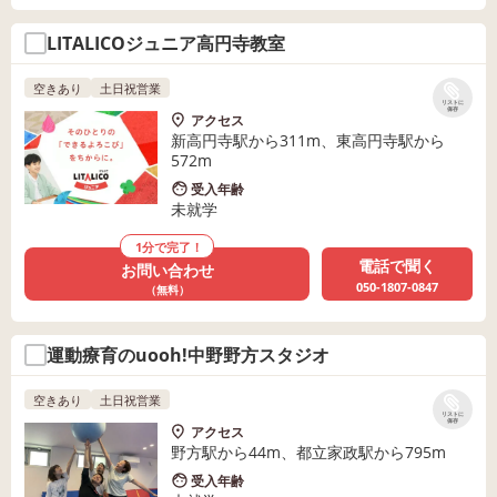
LITALICOジュニア高円寺教室
空きあり
土日祝営業
リストに
保存
アクセス
新高円寺駅から311m、東高円寺駅から
572m
受入年齢
未就学
1分で完了！
電話で聞く
お問い合わせ
050-1807-0847
（無料）
運動療育のuooh!中野野方スタジオ
空きあり
土日祝営業
リストに
保存
アクセス
野方駅から44m、都立家政駅から795m
受入年齢