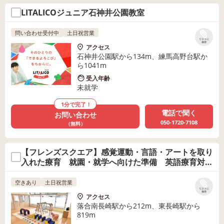
LITALICOジュニア石神井公園教室
問い合わせ受付中
土日祝営業
リストに
保存
アクセス
石神井公園駅から134m、練馬高野台駅か
ら1041m
受入年齢
未就学
1分で完了！
電話で聞く
お問い合わせ
050-1720-7108
（無料）
【フレンズスクエア】感覚運動・言語・アートを取り
入れた療育 就園・就学へ向けた準備 英語療育対応
可能
空きあり
土日祝営業
リストに
保存
アクセス
落合南長崎駅から212m、東長崎駅から
819m