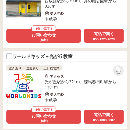
西荻窪駅から709m、井の頭公園駅から
928m
受入年齢
未就学
1分で完了！
電話で聞く
お問い合わせ
050-1725-4029
（無料）
ワールドキッズ＋光が丘教室
空きあり
送迎あり
土日祝営業
リストに
保存
アクセス
光が丘駅から321m、練馬春日町駅から
1191m
受入年齢
未就学
1分で完了！
電話で聞く
お問い合わせ
050-1808-3807
（無料）