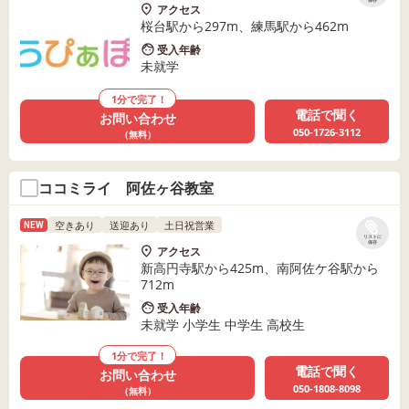
保存
アクセス
桜台駅から297m、練馬駅から462m
受入年齢
未就学
1分で完了！
電話で聞く
お問い合わせ
050-1726-3112
（無料）
ココミライ 阿佐ヶ谷教室
空きあり
送迎あり
土日祝営業
NEW
リストに
保存
アクセス
新高円寺駅から425m、南阿佐ケ谷駅から
712m
受入年齢
未就学 小学生 中学生 高校生
1分で完了！
電話で聞く
お問い合わせ
050-1808-8098
（無料）