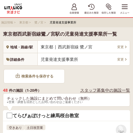
施設情報
>
東京都
>
鷺ノ宮
>
児童発達支援事業所
東京都西武新宿線鷺ノ宮駅の児童発達支援事業所一覧
東京都 | 西武新宿線 鷺ノ宮
変更
地域・路線/駅
児童発達支援事業所
変更
詳細条件
検索条件を保存する
48
スタッフ募集中の施設一覧
件の施設（1-20件）
チェックした施設にまとめて問い合わせ（無料）
※営業・調査を目的としたお問い合わせはご遠慮ください
てらぴぁぽけっと練馬桜台教室
空きあり
土日祝営業
リストに