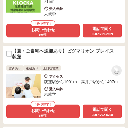
715m
受入年齢
未就学
1分で完了！
電話で聞く
お問い合わせ
050-1721-2109
（無料）
【園・ご自宅へ送迎あり】ピグマリオン プレイス
荻窪
空きあり
送迎あり
土日祝営業
リストに
保存
アクセス
荻窪駅から1001m、高井戸駅から1407m
受入年齢
未就学
1分で完了！
電話で聞く
お問い合わせ
050-1792-8768
（無料）