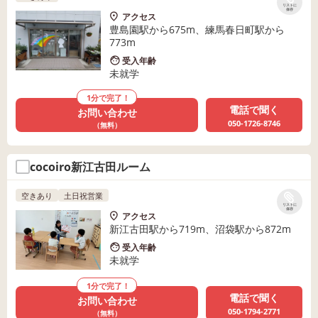
リストに
保存
アクセス
豊島園駅から675m、練馬春日町駅から
773m
受入年齢
未就学
1分で完了！
電話で聞く
お問い合わせ
050-1726-8746
（無料）
cocoiro新江古田ルーム
空きあり
土日祝営業
リストに
保存
アクセス
新江古田駅から719m、沼袋駅から872m
受入年齢
未就学
1分で完了！
電話で聞く
お問い合わせ
050-1794-2771
（無料）