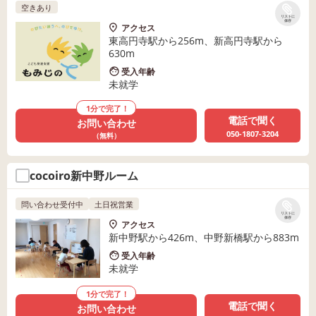
空きあり
リストに
保存
アクセス
東高円寺駅から256m、新高円寺駅から
630m
受入年齢
未就学
1分で完了！
電話で聞く
お問い合わせ
050-1807-3204
（無料）
cocoiro新中野ルーム
問い合わせ受付中
土日祝営業
リストに
保存
アクセス
新中野駅から426m、中野新橋駅から883m
受入年齢
未就学
1分で完了！
電話で聞く
お問い合わせ