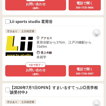
電話で聞く
お問い合わせ
050-1725-9806
（無料）
Lii sports studio 茗荷谷
空きあり
土日祝営業
リストに
保存
アクセス
茗荷谷駅から376m、江戸川橋駅から
1049m
受入年齢
未就学
1分で完了！
電話で聞く
お問い合わせ
050-1726-5007
（無料）
【2026年7月1日OPEN】すまいるすてっぷ◎見学相
談受付中♪
空きあり
土日祝営業
リストに