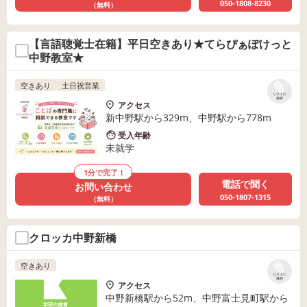
050-1808-8230
（無料）
【言語聴覚士在籍】平日空きあり★てらぴぁぽけっと
中野教室★
空きあり
土日祝営業
リストに
保存
アクセス
新中野駅から329m、中野駅から778m
受入年齢
未就学
1分で完了！
電話で聞く
お問い合わせ
050-1807-1315
（無料）
クロッカ中野新橋
空きあり
リストに
保存
アクセス
中野新橋駅から52m、中野富士見町駅から