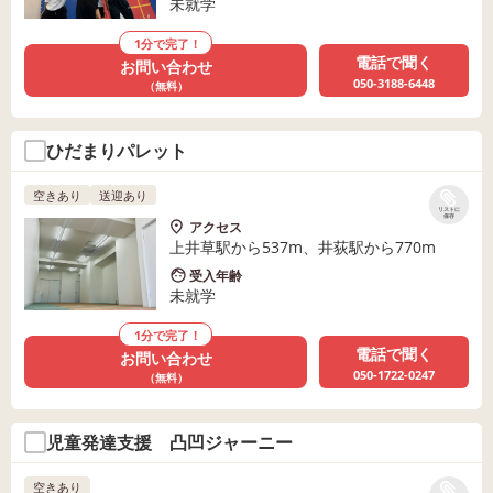
未就学
1分で完了！
電話で聞く
お問い合わせ
050-3188-6448
（無料）
ひだまりパレット
空きあり
送迎あり
リストに
保存
アクセス
上井草駅から537m、井荻駅から770m
受入年齢
未就学
1分で完了！
電話で聞く
お問い合わせ
050-1722-0247
（無料）
児童発達支援 凸凹ジャーニー
空きあり