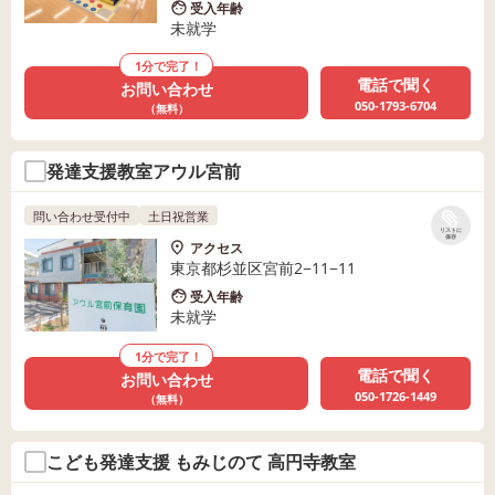
受入年齢
未就学
1分で完了！
電話で聞く
お問い合わせ
050-1793-6704
（無料）
発達支援教室アウル宮前
問い合わせ受付中
土日祝営業
リストに
保存
アクセス
東京都杉並区宮前2−11−11
受入年齢
未就学
1分で完了！
電話で聞く
お問い合わせ
050-1726-1449
（無料）
こども発達支援 もみじのて 高円寺教室