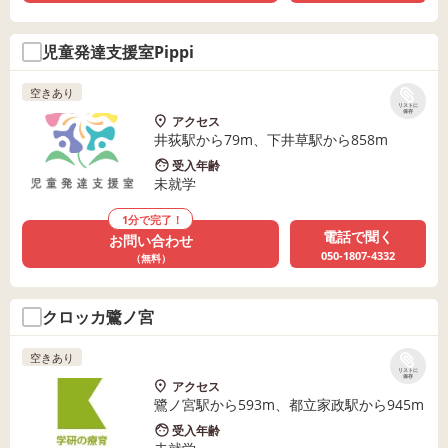
児童発達支援室Pippi
空きあり
リストに
保存
アクセス
井荻駅から79m、下井草駅から858m
受入年齢
未就学
1分で完了！
電話で聞く
お問い合わせ
050-1807-4332
（無料）
クロッカ鷺ノ宮
空きあり
リストに
保存
アクセス
鷺ノ宮駅から593m、都立家政駅から945m
受入年齢