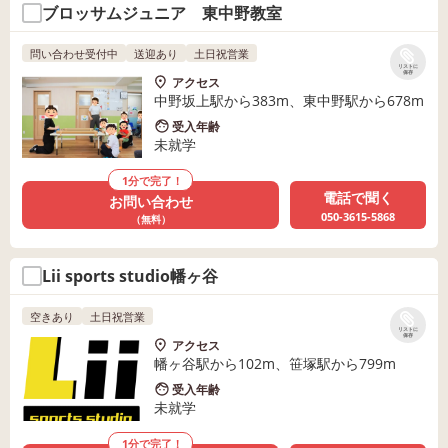
ブロッサムジュニア 東中野教室
問い合わせ受付中
送迎あり
土日祝営業
リストに
保存
アクセス
中野坂上駅から383m、東中野駅から678m
受入年齢
未就学
1分で完了！
電話で聞く
お問い合わせ
050-3615-5868
（無料）
Lii sports studio幡ヶ谷
空きあり
土日祝営業
リストに
保存
アクセス
幡ヶ谷駅から102m、笹塚駅から799m
受入年齢
未就学
1分で完了！