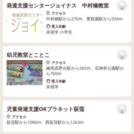
発達支援センタージョイナス 中村橋教室
リストに
保存
アクセス
中村橋駅から276m、豊島園駅から926m
受入年齢
未就学 小学生
幼児教室とことこ
リストに
保存
アクセス
練馬高野台駅から565m、石神井公園駅か
ら760m
受入年齢
未就学
児童発達支援OKプラネット荻窪
リストに
保存
アクセス
荻窪駅から1086m、西荻窪駅から1263m