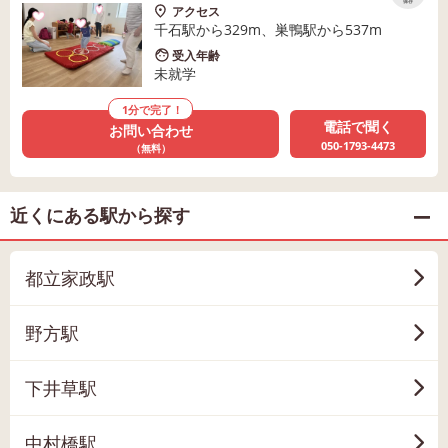
保存
アクセス
千石駅から329m、巣鴨駅から537m
受入年齢
未就学
1分で完了！
電話で聞く
お問い合わせ
050-1793-4473
（無料）
近くにある駅から探す
都立家政駅
野方駅
下井草駅
中村橋駅