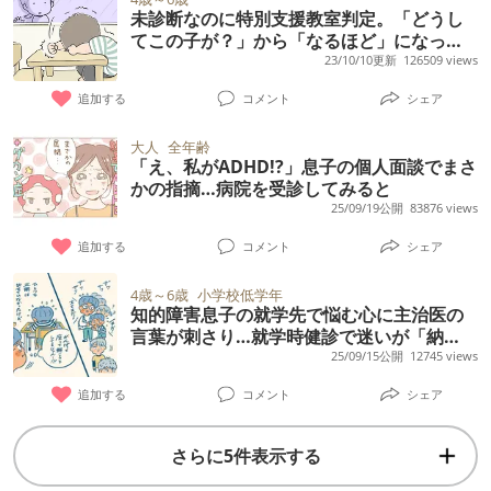
未診断なのに特別支援教室判定。「どうし
てこの子が？」から「なるほど」になった
ワケ
23/10/10更新
126509 views
追加する
コメント
シェア
大人
全年齢
「え、私がADHD!?」息子の個人面談でまさ
かの指摘…病院を受診してみると
25/09/19公開
83876 views
追加する
コメント
シェア
4歳～6歳
小学校低学年
知的障害息子の就学先で悩む心に主治医の
言葉が刺さり…就学時健診で迷いが「納
得」に変わった瞬間
25/09/15公開
12745 views
追加する
コメント
シェア
さらに5件表示する