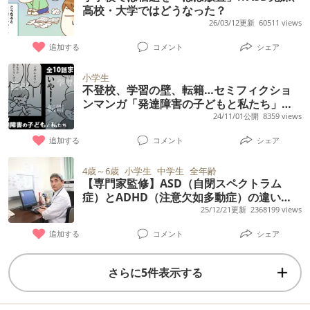
高校・大学ではどうなった？
26/03/12更新
60511 views
追加する
コメント
シェア
小学生
不登校、学習の壁、転籍…セミフィクショ
ンマンガ「発達障害の子どもと私たち」全
10話まとめ読み【臨床心理士のコメント付
24/11/01公開
8359 views
き】
追加する
コメント
シェア
4歳～6歳
小学生
中学生
全年齢
【専門家監修】ASD（自閉スペクトラム
症）とADHD（注意欠如多動症）の違い
は？こだわりはどちらの特徴？
25/12/21更新
2368199 views
追加する
コメント
シェア
さらに5件表示する