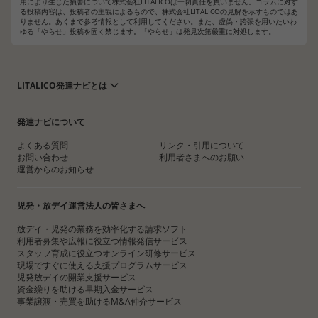
用により生じた損害について株式会社LITALICOは一切責任を負いません。コラムに対す
る投稿内容は、投稿者の主観によるもので、株式会社LITALICOの見解を示すものではあ
りません。あくまで参考情報として利用してください。また、虚偽・誇張を用いたいわ
ゆる「やらせ」投稿を固く禁じます。「やらせ」は発見次第厳重に対処します。
LITALICO発達ナビとは
発達ナビについて
よくある質問
リンク・引用について
お問い合わせ
利用者さまへのお願い
運営からのお知らせ
児発・放デイ運営法人の皆さまへ
放デイ・児発の業務を効率化する請求ソフト
利用者募集や広報に役立つ情報発信サービス
スタッフ育成に役立つオンライン研修サービス
現場ですぐに使える支援プログラムサービス
児発放デイの開業支援サービス
資金繰りを助ける早期入金サービス
事業譲渡・売買を助けるM&A仲介サービス