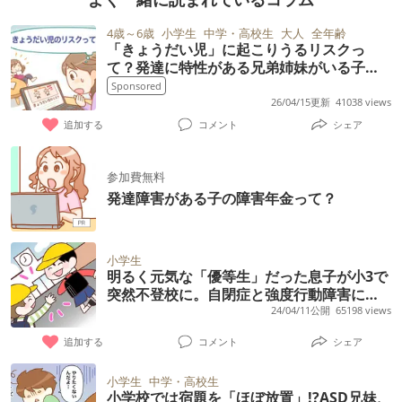
4歳～6歳
小学生
中学・高校生
大人
全年齢
「きょうだい児」に起こりうるリスクっ
て？発達に特性がある兄弟姉妹がいる子ど
ものために今できること
Sponsored
26/04/15更新
41038 views
追加する
コメント
シェア
参加費無料
発達障害がある子の障害年金って？
小学生
明るく元気な「優等生」だった息子が小3で
突然不登校に。自閉症と強度行動障害に気
づくまで
24/04/11公開
65198 views
追加する
コメント
シェア
小学生
中学・高校生
小学校では宿題を「ほぼ放置」!?ASD兄妹、