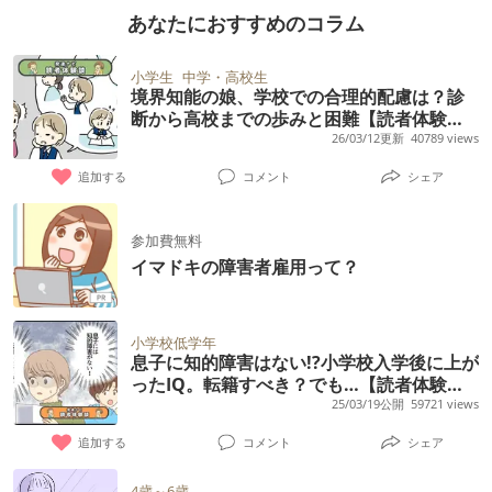
あなたにおすすめのコラム
小学生
中学・高校生
境界知能の娘、学校での合理的配慮は？診
断から高校までの歩みと困難【読者体験
談】
26/03/12更新
40789 views
追加する
コメント
シェア
参加費無料
イマドキの障害者雇用って？
小学校低学年
息子に知的障害はない!?小学校入学後に上が
ったIQ。転籍すべき？でも…【読者体験
談】
25/03/19公開
59721 views
追加する
コメント
シェア
4歳～6歳