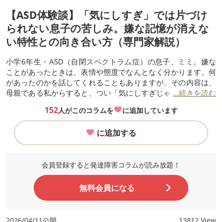
【ASD体験談】「気にしすぎ」では片づけ
られない息子の苦しみ。嫌な記憶が消えな
い特性との向き合い方（専門家解説）
小学6年生・ASD（自閉スペクトラム症）の息子、ミミ。嫌な
ことがあったときは、表情や態度でなんとなく分かります。何
があったのかを話してくれることもありますが、その内容は、
母親である私からすると、つい「気にしすぎじゃない？」と思
...続きを読む
ってしまうことが多々ありました。
152
人がこのコラムを
に追加しています
に追加する
会員登録すると発達障害コラムが読み放題！
無料会員になる
2026/04/11公開
13812 View