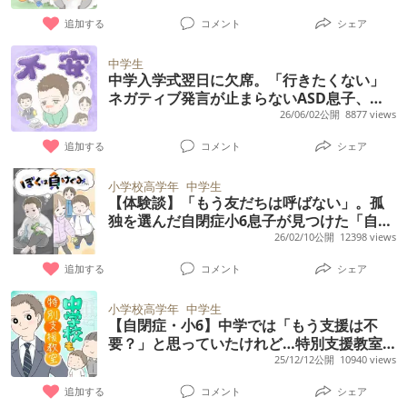
追加する
コメント
シェア
中学生
中学入学式翌日に欠席。「行きたくない」
ネガティブ発言が止まらないASD息子、休
ませる？親の対応は【体験談】
26/06/02公開
8877 views
追加する
コメント
シェア
小学校高学年
中学生
【体験談】「もう友だちは呼ばない」。孤
独を選んだ自閉症小6息子が見つけた「自分
だけの居場所」
26/02/10公開
12398 views
追加する
コメント
シェア
小学校高学年
中学生
【自閉症・小6】中学では「もう支援は不
要？」と思っていたけれど…特別支援教室
の継続を決めた、専門家の3つの指摘と親の
25/12/12公開
10940 views
気づき
追加する
コメント
シェア