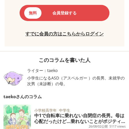
無料
会員登録する
すでに会員の方はこちらからログイン
このコラムを書いた人
ライター：taeko
小学生になるASD（アスペルガー ）の長男、未就学の
次男（未診断）の母。
taekoさんのコラム
小学校高学年
中学生
中1で自転車に乗れない自閉症の長男。母は
心配だったけど…乗れないことがポジティ
ブな個性として受け入れられた日
26/08/02公開
5117 views