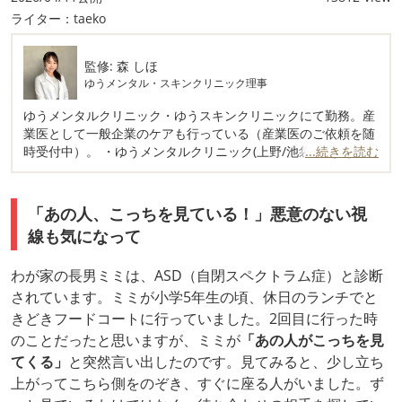
ライター：taeko
監修: 森 しほ
ゆうメンタル・スキンクリニック理事
ゆうメンタルクリニック・ゆうスキンクリニックにて勤務。産
業医として一般企業のケアも行っている（産業医のご依頼を随
時受付中）。 ・ゆうメンタルクリニック(上野/池袋/新宿/渋谷/
...続きを読む
秋葉原/品川/横浜/大宮/大阪/千葉/神戸三宮/京都/名古屋)：
https://yuik.net/ ・ゆうスキンクリニック(上野/池袋/新宿/横
浜)：https://yubt.net/ ・横浜ゆう訪問看護ステーション(不登
「あの人、こっちを見ている！」悪意のない視
校、引きこもり、子育て中の保護者のカウンセリング等お気軽
線も気になって
に)：https://yokohama.yuik.net/shinyoko-houkan/
監修: 森 しほの詳細はこちら
わが家の長男ミミは、ASD（自閉スペクトラム症）と診断
されています。ミミが小学5年生の頃、休日のランチでと
きどきフードコートに行っていました。2回目に行った時
のことだったと思いますが、ミミが
「あの人がこっちを見
てくる」
と突然言い出したのです。見てみると、少し立ち
上がってこちら側をのぞき、すぐに座る人がいました。ず