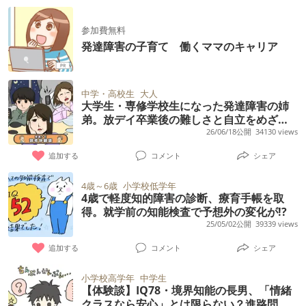
参加費無料
発達障害の子育て 働くママのキャリア
中学・高校生
大人
大学生・専修学校生になった発達障害の姉
弟。放デイ卒業後の難しさと自立をめざす
リアルな日常【読者体験談】
26/06/18公開
34130 views
追加する
コメント
シェア
4歳～6歳
小学校低学年
4歳で軽度知的障害の診断、療育手帳を取
得。就学前の知能検査で予想外の変化が!?
25/05/02公開
39339 views
追加する
コメント
シェア
小学校高学年
中学生
【体験談】IQ78・境界知能の長男、「情緒
クラスなら安心」とは限らない？進路問題