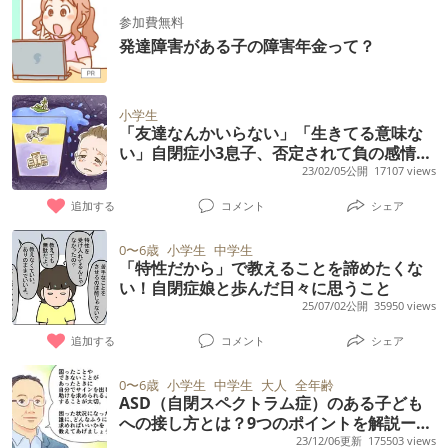
参加費無料
発達障害がある子の障害年金って？
小学生
「友達なんかいらない」「生きてる意味な
い」自閉症小3息子、否定されて負の感情が
大爆発！子どものつらい気持ちに気づいた
23/02/05公開
17107 views
ら【スクールカウンセラーのアドバイス
追加する
コメント
シェア
も】
0〜6歳
小学生
中学生
「特性だから」で教えることを諦めたくな
い！自閉症娘と歩んだ日々に思うこと
25/07/02公開
35950 views
追加する
コメント
シェア
0〜6歳
小学生
中学生
大人
全年齢
ASD（自閉スペクトラム症）のある子ども
への接し方とは？9つのポイントを解説ーー
マンガで学ぶASD（自閉スペクトラム症）
23/12/06更新
175503 views