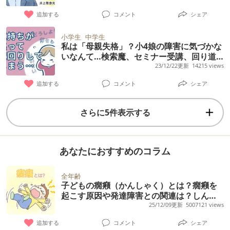
【専門家監修】
追加する
コメント
シェア
小学生
中学生
私は「母親失格」？小4娘の障害に気づかな
いなんて…検索魔、セミナー受講、回り道
を経て気づいた答え
23/12/22更新
14215 views
追加する
コメント
シェア
さらに5件表示する
あなたにおすすめのコラム
全年齢
子どもの癇癪（かんしゃく）とは？癇癪を
起こす原因や発達障害との関連は？しんど
いときの対応方法、相談先まとめ【専門家
25/12/09更新
5007121 views
監修】
追加する
コメント
シェア