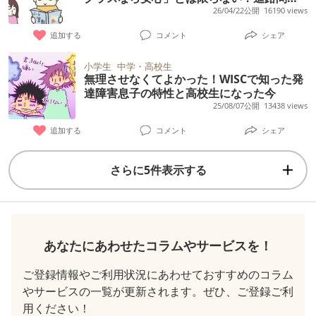
で直面した壁
26/04/22公開
16190 views
追加する
コメント
シェア
小学生
中学・高校生
無理させなくてよかった！WISCで知った発
達障害息子の特性と高校生になった今
25/08/07公開
13438 views
追加する
コメント
シェア
さらに5件表示する
あなたにあわせたコラムやサービスを！
ご登録情報やご利用状況にあわせておすすめのコラム
やサービスの一覧が更新されます。ぜひ、ご登録ご利
用ください！