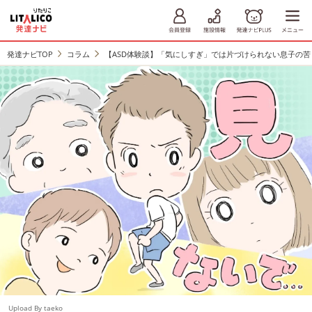
発達ナビTOP
コラム
【ASD体験談】「気にしすぎ」では片づけられない息子の
Upload By taeko