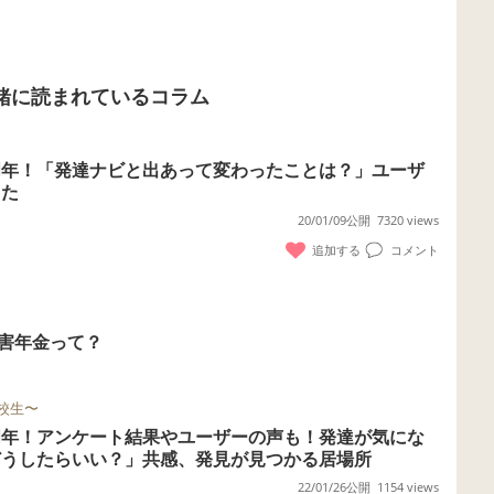
緒に読まれているコラム
ビ4周年！「発達ナビと出あって変わったことは？」ユーザ
した
20/01/09公開
7320 views
追加する
コメント
害年金って？
校生〜
ビ6周年！アンケート結果やユーザーの声も！発達が気にな
どうしたらいい？」共感、発見が見つかる居場所
22/01/26公開
1154 views