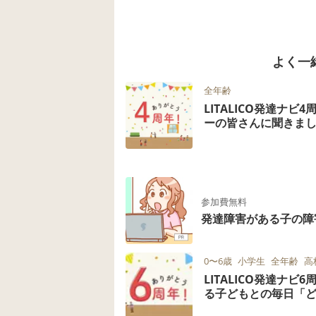
よく一
全年齢
LITALICO発達ナ
ーの皆さんに聞きま
参加費無料
発達障害がある子の障
0〜6歳
小学生
全年齢
高
LITALICO発達ナ
る子どもとの毎日「