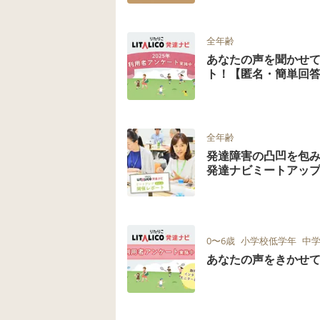
全年齢
あなたの声を聞かせて
ト！【匿名・簡単回
全年齢
発達障害の凸凹を包み
発達ナビミートアップvo
0〜6歳
小学校低学年
中
あなたの声をきかせ