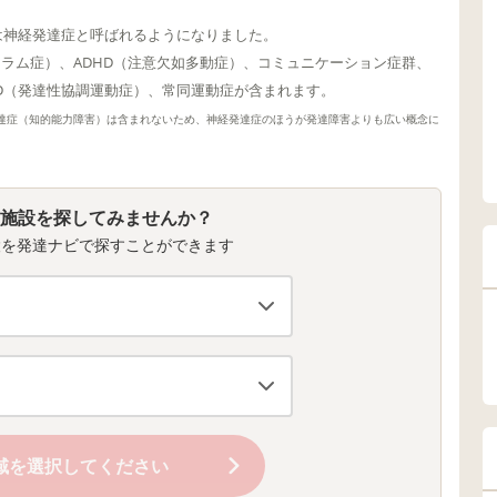
は神経発達症と呼ばれるようになりました。
トラム症）、ADHD（注意欠如多動症）、コミュニケーション症群、
CD（発達性協調運動症）、常同運動症が含まれます。
達症（知的能力障害）は含まれないため、神経発達症のほうが発達障害よりも広い概念に
施設を探してみませんか？
設を発達ナビで探すことができます
域を選択してください