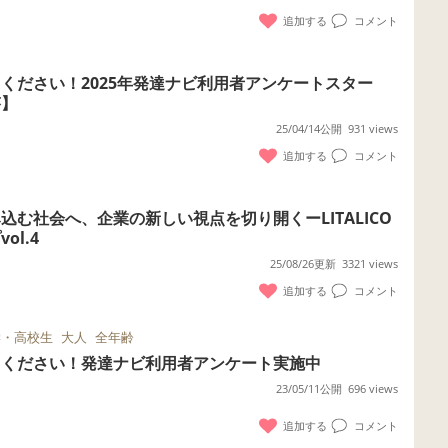
追加する
コメント
ください！2025年発達ナビ利用者アンケートスター
答】
25/04/14公開
931 views
追加する
コメント
込む社会へ、企業の新しい視点を切り開くーLITALICO
l.4
25/08/26更新
3321 views
追加する
コメント
学・高校生
大人
全年齢
てください！発達ナビ利用者アンケート実施中
23/05/11公開
696 views
追加する
コメント