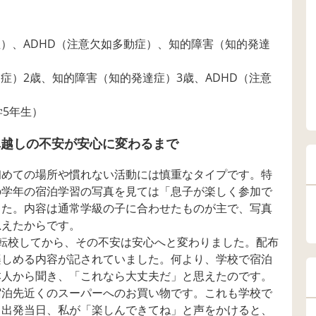
症）、ADHD（注意欠如多動症）、知的障害（知的発達
症）2歳、知的障害（知的発達症）3歳、ADHD（注意
学5年生）
真越しの不安が安心に変わるまで
初めての場所や慣れない活動には慎重なタイプです。特
の学年の宿泊学習の写真を見ては「息子が楽しく参加で
した。内容は通常学級の子に合わせたものが主で、写真
思えたからです。
転校してから、その不安は安心へと変わりました。配布
楽しめる内容が記されていました。何より、学校で宿泊
本人から聞き、「これなら大丈夫だ」と思えたのです。
宿泊先近くのスーパーへのお買い物です。これも学校で
。出発当日、私が「楽しんできてね」と声をかけると、