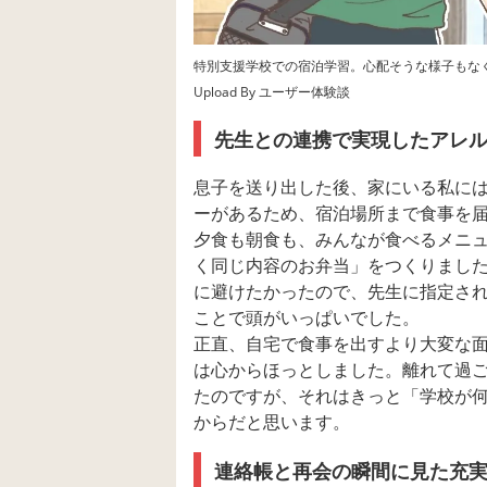
特別支援学校での宿泊学習。心配そうな様子もな
Upload By ユーザー体験談
先生との連携で実現したアレ
息子を送り出した後、家にいる私に
ーがあるため、宿泊場所まで食事を
夕食も朝食も、みんなが食べるメニ
く同じ内容のお弁当」をつくりまし
に避けたかったので、先生に指定さ
ことで頭がいっぱいでした。
正直、自宅で食事を出すより大変な
は心からほっとしました。離れて過
たのですが、それはきっと「学校が
からだと思います。
連絡帳と再会の瞬間に見た充