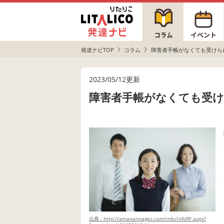
発達ナビTOP
コラム
障害者手帳がなくても受けら
2023/05/12更新
障害者手帳がなくても受
出典 : http://amanaimages.com/info/infoRF.aspx?