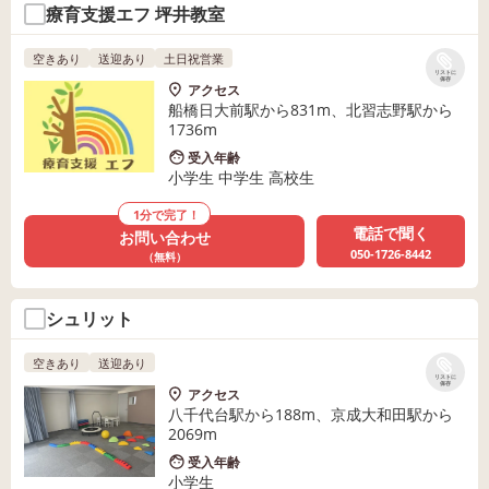
療育支援エフ 坪井教室
空きあり
送迎あり
土日祝営業
リストに
保存
アクセス
船橋日大前駅から831m、北習志野駅から
1736m
受入年齢
小学生 中学生 高校生
1分で完了！
電話で聞く
お問い合わせ
050-1726-8442
（無料）
シュリット
空きあり
送迎あり
リストに
保存
アクセス
八千代台駅から188m、京成大和田駅から
2069m
受入年齢
小学生