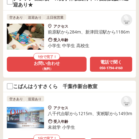
迎あり★
空きあり
送迎あり
土日祝営業
リストに
保存
アクセス
前原駅から284m、新津田沼駅から1186m
受入年齢
小学生 中学生 高校生
1分で完了！
電話で聞く
お問い合わせ
050-1794-4160
（無料）
こぱんはうすさくら 千葉作新台教室
空きあり
送迎あり
リストに
保存
アクセス
八千代台駅から1215m、実籾駅から1493m
受入年齢
未就学 小学生
1分で完了！