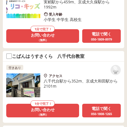
実籾駅から459m、京成大久保駅から
1992m
受入年齢
小学生 中学生 高校生
1分で完了！
電話で聞く
お問い合わせ
050-1809-8979
（無料）
こぱんはうすさくら 八千代台教室
空きあり
リストに
保存
アクセス
八千代台駅から352m、京成大和田駅から
2101m
1分で完了！
電話で聞く
お問い合わせ
050-1808-1265
（無料）