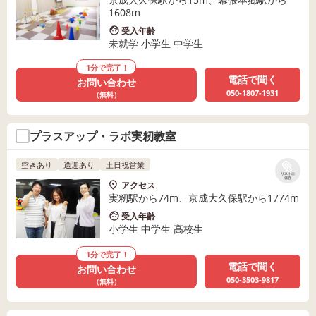
1608m
受入年齢
未就学 小学生 中学生
1分で完了！
電話で聞く
お問い合わせ
050-1807-1931
（無料）
プラスアップ・ラボ実籾教室
空きあり
送迎あり
土日祝営業
リストに
保存
アクセス
実籾駅から74m、京成大久保駅から1774m
受入年齢
小学生 中学生 高校生
1分で完了！
電話で聞く
お問い合わせ
050-3503-9817
（無料）