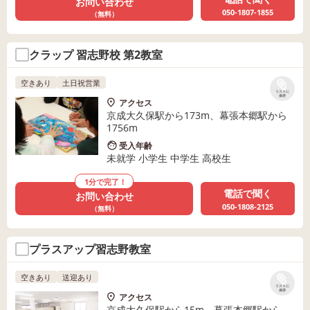
お問い合わせ
050-1807-1855
（無料）
クラップ 習志野校 第2教室
空きあり
土日祝営業
リストに
保存
アクセス
京成大久保駅から173m、幕張本郷駅から
1756m
受入年齢
未就学 小学生 中学生 高校生
1分で完了！
電話で聞く
お問い合わせ
050-1808-2125
（無料）
プラスアップ習志野教室
空きあり
送迎あり
リストに
保存
アクセス
京成大久保駅から15m、幕張本郷駅から