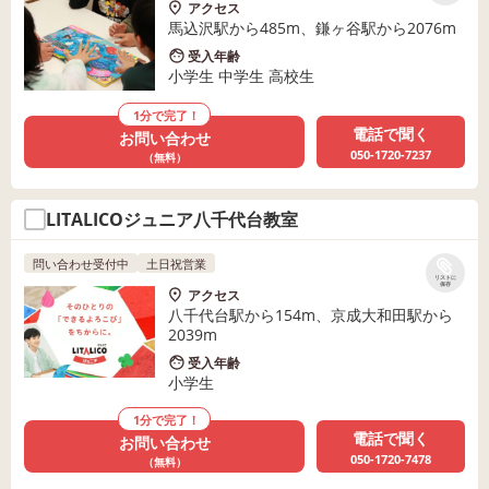
アクセス
馬込沢駅から485m、鎌ヶ谷駅から2076m
受入年齢
小学生 中学生 高校生
1分で完了！
電話で聞く
お問い合わせ
050-1720-7237
（無料）
LITALICOジュニア八千代台教室
問い合わせ受付中
土日祝営業
リストに
保存
アクセス
八千代台駅から154m、京成大和田駅から
2039m
受入年齢
小学生
1分で完了！
電話で聞く
お問い合わせ
050-1720-7478
（無料）