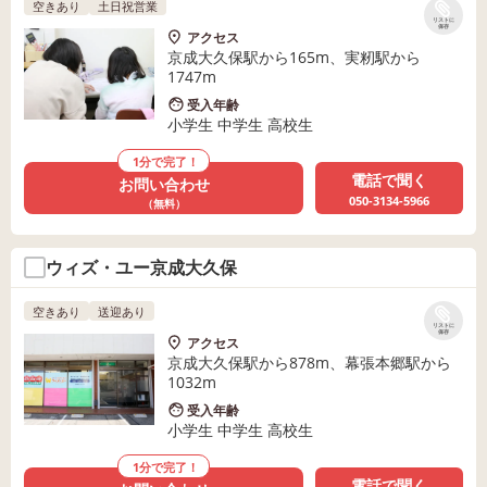
空きあり
土日祝営業
リストに
保存
アクセス
京成大久保駅から165m、実籾駅から
1747m
受入年齢
小学生 中学生 高校生
1分で完了！
電話で聞く
お問い合わせ
050-3134-5966
（無料）
ウィズ・ユー京成大久保
空きあり
送迎あり
リストに
保存
アクセス
京成大久保駅から878m、幕張本郷駅から
1032m
受入年齢
小学生 中学生 高校生
1分で完了！
電話で聞く