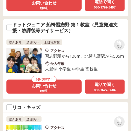
電話で聞く
お問い合わせ
050-1792-3497
（無料）
ドットジュニア 船橋習志野 第１教室（児童発達支
援・放課後等デイサービス）
空きあり
送迎あり
土日祝営業
リストに
保存
アクセス
習志野駅から138m、北習志野駅から535m
受入年齢
未就学 小学生 中学生 高校生
1分で完了！
電話で聞く
お問い合わせ
050-3627-5604
（無料）
リコ・キッズ
空きあり
送迎あり
リストに
保存
アクセス