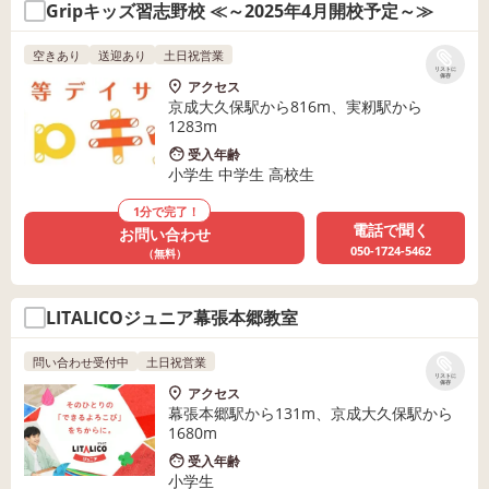
Gripキッズ習志野校 ≪～2025年4月開校予定～≫
空きあり
送迎あり
土日祝営業
リストに
保存
アクセス
京成大久保駅から816m、実籾駅から
1283m
受入年齢
小学生 中学生 高校生
1分で完了！
電話で聞く
お問い合わせ
050-1724-5462
（無料）
LITALICOジュニア幕張本郷教室
問い合わせ受付中
土日祝営業
リストに
保存
アクセス
幕張本郷駅から131m、京成大久保駅から
1680m
受入年齢
小学生