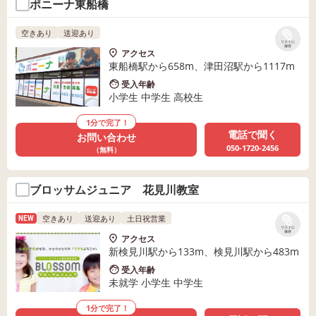
ポニーナ東船橋
空きあり
送迎あり
リストに
保存
アクセス
東船橋駅から658m、津田沼駅から1117m
受入年齢
小学生 中学生 高校生
1分で完了！
電話で聞く
お問い合わせ
050-1720-2456
（無料）
ブロッサムジュニア 花見川教室
空きあり
送迎あり
土日祝営業
NEW
リストに
保存
アクセス
新検見川駅から133m、検見川駅から483m
受入年齢
未就学 小学生 中学生
1分で完了！