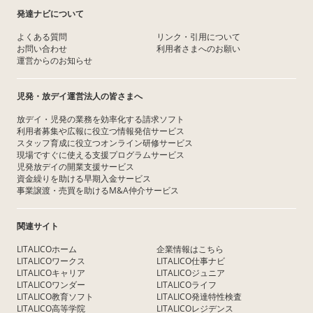
発達ナビについて
よくある質問
リンク・引用について
お問い合わせ
利用者さまへのお願い
運営からのお知らせ
児発・放デイ運営法人の皆さまへ
放デイ・児発の業務を効率化する請求ソフト
利用者募集や広報に役立つ情報発信サービス
スタッフ育成に役立つオンライン研修サービス
現場ですぐに使える支援プログラムサービス
児発放デイの開業支援サービス
資金繰りを助ける早期入金サービス
事業譲渡・売買を助けるM&A仲介サービス
関連サイト
LITALICOホーム
企業情報はこちら
LITALICOワークス
LITALICO仕事ナビ
LITALICOキャリア
LITALICOジュニア
LITALICOワンダー
LITALICOライフ
LITALICO教育ソフト
LITALICO発達特性検査
LITALICO高等学院
LITALICOレジデンス