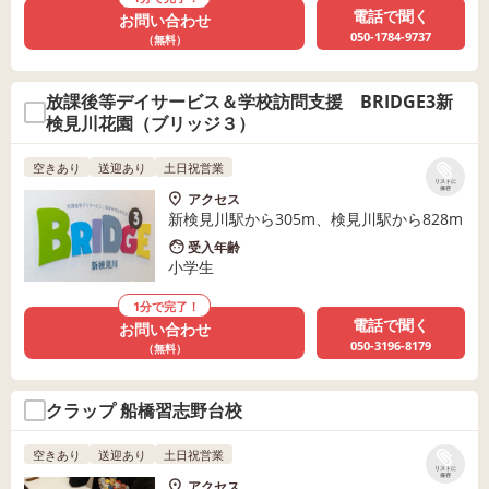
電話で聞く
お問い合わせ
050-1784-9737
（無料）
放課後等デイサービス＆学校訪問支援 BRIDGE3新
検見川花園（ブリッジ３）
空きあり
送迎あり
土日祝営業
リストに
保存
アクセス
新検見川駅から305m、検見川駅から828m
受入年齢
小学生
1分で完了！
電話で聞く
お問い合わせ
050-3196-8179
（無料）
クラップ 船橋習志野台校
空きあり
送迎あり
土日祝営業
リストに
保存
アクセス