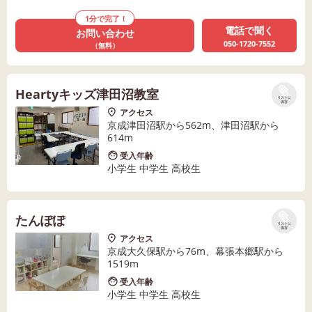
1分で完了！
電話で聞く
お問い合わせ
050-1720-7552
（無料）
Heartyキッズ津田沼教室
リストに
保存
アクセス
京成津田沼駅から562m、津田沼駅から
614m
受入年齢
小学生 中学生 高校生
たんぽぽ
リストに
保存
アクセス
京成大久保駅から76m、幕張本郷駅から
1519m
受入年齢
小学生 中学生 高校生