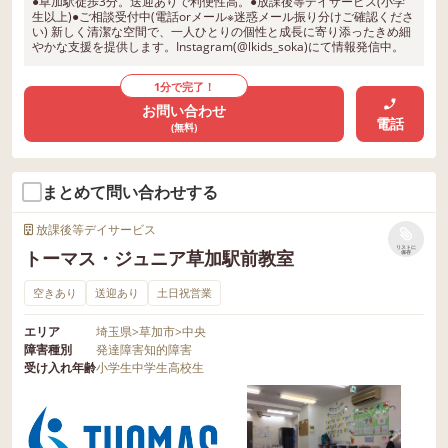
●草加駅徒歩3分。送迎ありで利便性高。●放課後等デイサービス(小学
生以上)●ご相談受付中(電話orメール※迷惑メール振り分けご確認くださ
い) 新しく清潔な空間で、一人ひとりの個性と成長に寄り添ったきめ細
やかな支援を提供します。Instagram(@lkids_soka)にて情報発信中。
1分で完了！
お問い合わせ
電話
(無料)
まとめて問い合わせする
放課後等デイサービス
リストに
トーマス・ジュニア草加駅前教室
保存
空きあり
送迎あり
土日祝営業
エリア
埼玉県
>
草加市
>
中央
障害種別
発達障害
知的障害
受け入れ年齢
小学生
中学生
高校生