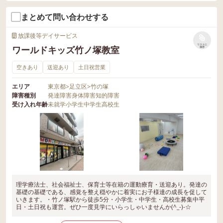
まとめて問い合わせする
放課後等デイサービス
リストに
ワールドキッズ竹ノ塚教室
保存
空きあり
送迎あり
土日祝営業
エリア
東京都
>
足立区
>
竹の塚
障害種別
発達障害
身体障害
知的障害
受け入れ年齢
未就学
小学生
中学生
高校生
理学療法士、社会福祉士、保育士等在籍の運動療育・送迎あり。発達の
基礎の基礎である、感覚を整え穏やかに着実にお子様達の成長を促して
いきます。・竹ノ塚駅から徒歩5分・小学生・中学生・高校生募集中平
日・土日祝も運営。ぜひ一度見学にいらっしゃいませんか(^_-)-☆