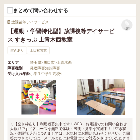
まとめて問い合わせする
放課後等デイサービス
リストに
【運動・学習特化型】放課後等デイサービ
保存
ス すきっぷ 上青木西教室
空きあり
土日祝営業
エリア
埼玉県
>
川口市
>
上青木西
障害種別
発達障害
知的障害
受け入れ年齢
小学生
中学生
高校生
＼【空き枠あり】利用者募集中です！WEB・お電話でのお問い合わせ
大歓迎です／各コースを無料で体験・説明・見学を実施中！！空き状
況・体験説明会につきましては、お気軽にお問い合わせください。ご回
答につきましては、メールまたはお電話にてご対応をさせていただきま