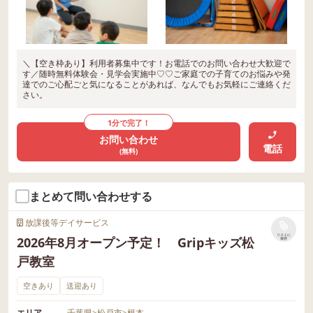
＼【空き枠あり】利用者募集中です！お電話でのお問い合わせ大歓迎で
す／随時無料体験会・見学会実施中♡♡ご家庭での子育てのお悩みや発
達でのご心配ごと気になることがあれば、なんでもお気軽にご連絡くだ
さい。
1分で完了！
お問い合わせ
電話
(無料)
まとめて問い合わせする
放課後等デイサービス
リストに
2026年8月オープン予定！ Gripキッズ松
保存
戸教室
空きあり
送迎あり
エリア
千葉県
>
松戸市
>
根本