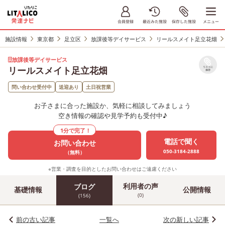
施設情報
東京都
足立区
放課後等デイサービス
リールスメイト足立花畑
放課後等デイサービス
リールスメイト足立花畑
リストに
保存
問い合わせ受付中
送迎あり
土日祝営業
お子さまに合った施設か、気軽に相談してみましょう
空き情報の確認や見学予約も受付中♪
1分で完了！
電話で聞く
お問い合わせ
050-3184-2888
（無料）
※営業・調査を目的としたお問い合わせはご遠慮ください
利用者の声
ブログ
基礎情報
公開情報
(0)
(156)
前の古い記事
一覧へ
次の新しい記事