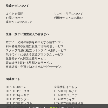
発達ナビについて
よくある質問
リンク・引用について
お問い合わせ
利用者さまへのお願い
運営からのお知らせ
児発・放デイ運営法人の皆さまへ
放デイ・児発の業務を効率化する請求ソフト
利用者募集や広報に役立つ情報発信サービス
スタッフ育成に役立つオンライン研修サービス
現場ですぐに使える支援プログラムサービス
児発放デイの開業支援サービス
資金繰りを助ける早期入金サービス
事業譲渡・売買を助けるM&A仲介サービス
関連サイト
LITALICOホーム
企業情報はこちら
LITALICOワークス
LITALICO仕事ナビ
LITALICOキャリア
LITALICOジュニア
LITALICOワンダー
LITALICOライフ
LITALICO教育ソフト
LITALICO発達特性検査
LITALICO高等学院
LITALICOレジデンス