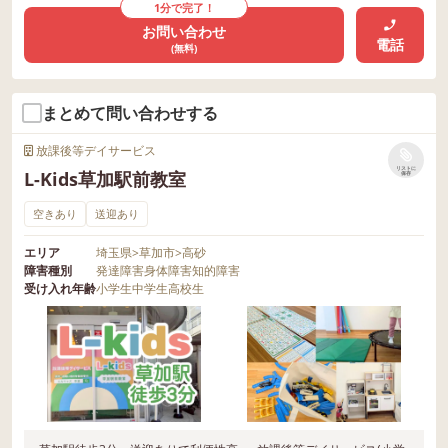
1分で完了！
お問い合わせ
電話
(無料)
まとめて問い合わせする
放課後等デイサービス
リストに
L-Kids草加駅前教室
保存
空きあり
送迎あり
エリア
埼玉県
>
草加市
>
高砂
障害種別
発達障害
身体障害
知的障害
受け入れ年齢
小学生
中学生
高校生