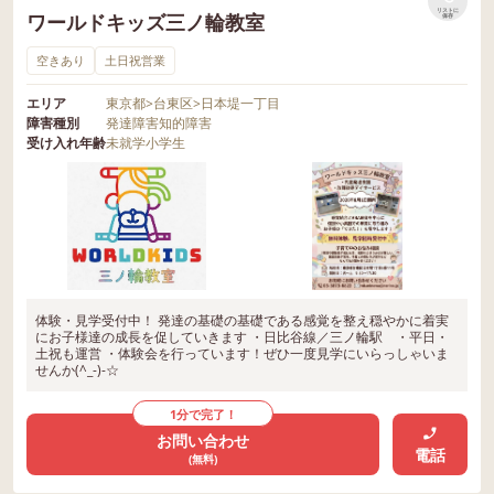
リストに
ワールドキッズ三ノ輪教室
保存
空きあり
土日祝営業
エリア
東京都
>
台東区
>
日本堤一丁目
障害種別
発達障害
知的障害
受け入れ年齢
未就学
小学生
体験・見学受付中！ 発達の基礎の基礎である感覚を整え穏やかに着実
にお子様達の成長を促していきます ・日比谷線／三ノ輪駅 ・平日・
土祝も運営 ・体験会を行っています！ぜひ一度見学にいらっしゃいま
せんか(^_-)-☆
1分で完了！
お問い合わせ
電話
(無料)