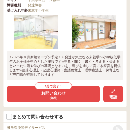
障害種別
発達障害
受け入れ年齢
未就学
小学生
⭐2026年８月新規オープン予定！⭐ 発達が気になる未就学〜小学校低学
年のお子様を中心とした施設です⭐️見る・聞く・書く・考える・伝える
といった生活や学びの基礎となる力を、遊びを通して育てる療育を提供
します⭐臨床心理士・公認心理師・言語聴覚士・理学療法士・保育士な
ど専門職が在籍しております
1分で完了！
お問い合わせ
電話
(無料)
まとめて問い合わせする
放課後等デイサービス