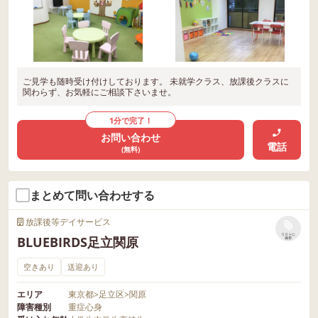
ご見学も随時受け付けしております。 未就学クラス、放課後クラスに
関わらず、お気軽にご相談下さいませ。
1分で完了！
お問い合わせ
電話
(無料)
まとめて問い合わせする
放課後等デイサービス
リストに
BLUEBIRDS足立関原
保存
空きあり
送迎あり
エリア
東京都
>
足立区
>
関原
障害種別
重症心身