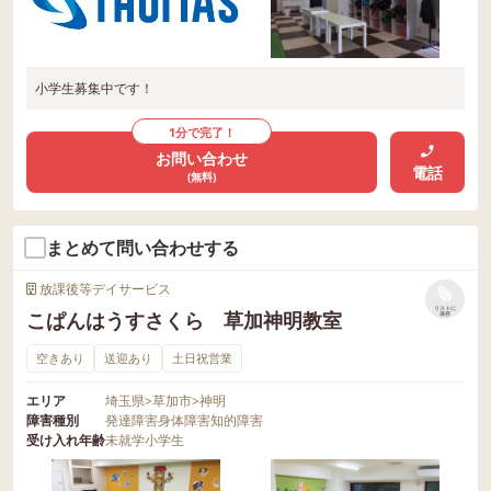
小学生募集中です！
1分で完了！
お問い合わせ
電話
(無料)
まとめて問い合わせする
放課後等デイサービス
リストに
こぱんはうすさくら 草加神明教室
保存
空きあり
送迎あり
土日祝営業
エリア
埼玉県
>
草加市
>
神明
障害種別
発達障害
身体障害
知的障害
受け入れ年齢
未就学
小学生