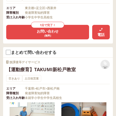
エリア
東京都
>
足立区
>
西新井
障害種別
発達障害
知的障害
受け入れ年齢
小学生
中学生
高校生
1分で完了！
お問い合わせ
電話
(無料)
まとめて問い合わせする
放課後等デイサービス
リストに
【運動療育】TAKUMI新松戸教室
保存
空きあり
土日祝営業
エリア
千葉県
>
松戸市
>
新松戸南
障害種別
発達障害
知的障害
受け入れ年齢
未就学
小学生
中学生
高校生