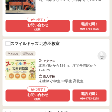
1分で完了！
電話で聞く
お問い合わせ
050-1784-1595
（無料）
スマイルキッズ 北赤羽教室
空きあり
送迎あり
リストに
保存
アクセス
北赤羽駅から136m、浮間舟渡駅から
1240m
受入年齢
未就学 小学生 中学生 高校生
1分で完了！
電話で聞く
お問い合わせ
050-1793-9278
（無料）