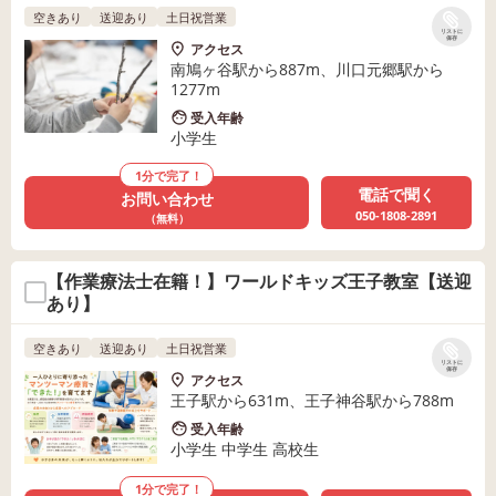
空きあり
送迎あり
土日祝営業
リストに
保存
アクセス
南鳩ヶ谷駅から887m、川口元郷駅から
1277m
受入年齢
小学生
1分で完了！
電話で聞く
お問い合わせ
050-1808-2891
（無料）
【作業療法士在籍！】ワールドキッズ王子教室【送迎
あり】
空きあり
送迎あり
土日祝営業
リストに
保存
アクセス
王子駅から631m、王子神谷駅から788m
受入年齢
小学生 中学生 高校生
1分で完了！