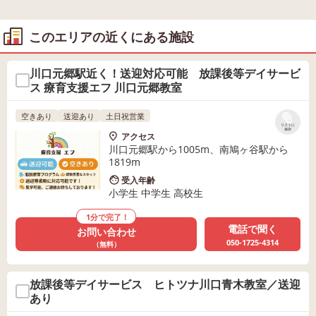
このエリアの近くにある施設
川口元郷駅近く！送迎対応可能 放課後等デイサービ
ス 療育支援エフ 川口元郷教室
空きあり
送迎あり
土日祝営業
リストに
保存
アクセス
川口元郷駅から1005m、南鳩ヶ谷駅から
1819m
受入年齢
小学生 中学生 高校生
1分で完了！
電話で聞く
お問い合わせ
050-1725-4314
（無料）
放課後等デイサービス ヒトツナ川口青木教室／送迎
あり