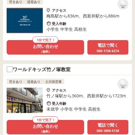
空きあり
送迎あり
リストに
保存
アクセス
梅島駅から836m、西新井駅から886m
受入年齢
小学生 中学生 高校生
1分で完了！
電話で聞く
お問い合わせ
050-1726-6274
（無料）
ワールドキッズ竹ノ塚教室
空きあり
送迎あり
土日祝営業
リストに
保存
アクセス
竹ノ塚駅から360m、西新井駅から1723m
受入年齢
未就学 小学生 中学生 高校生
1分で完了！
電話で聞く
お問い合わせ
050-1809-5138
（無料）