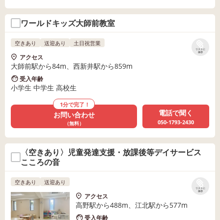
ワールドキッズ大師前教室
空きあり
送迎あり
土日祝営業
リストに
保存
アクセス
大師前駅から84m、西新井駅から859m
受入年齢
小学生 中学生 高校生
1分で完了！
電話で聞く
お問い合わせ
050-1793-2430
（無料）
〈空きあり〉児童発達支援・放課後等デイサービス
こころの音
空きあり
送迎あり
リストに
保存
アクセス
高野駅から488m、江北駅から577m
受入年齢