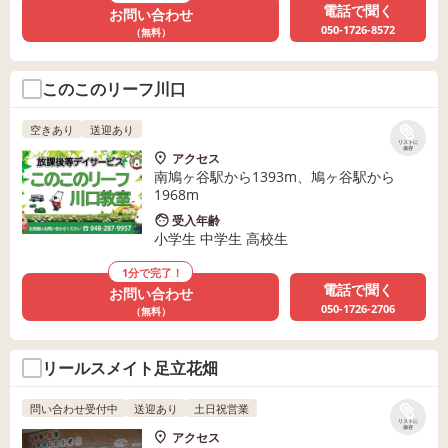
電話で聞く
お問い合わせ
050-1726-8572
（無料）
このこのリーフ川口
空きあり
送迎あり
リストに
保存
アクセス
南鳩ヶ谷駅から1393m、鳩ヶ谷駅から
1968m
受入年齢
小学生 中学生 高校生
1分で完了！
電話で聞く
お問い合わせ
050-1726-2706
（無料）
リールスメイト足立花畑
問い合わせ受付中
送迎あり
土日祝営業
リストに
保存
アクセス