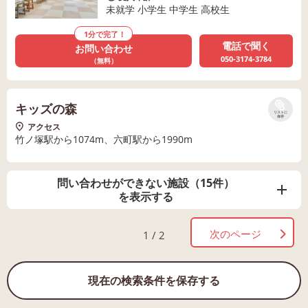
未就学 小学生 中学生 高校生
1分で完了！
電話で聞く
お問い合わせ
050-3174-3784
（無料）
キッズの森
リストに
保存
アクセス
竹ノ塚駅から1074m、六町駅から1990m
問い合わせができない施設（15件）
を表示する
次のページ
1 / 2
現在の検索条件を保存する