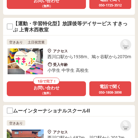
お問い合わせ
050-1725-3512
（無料）
【運動・学習特化型】放課後等デイサービス すきっ
ぷ 上青木西教室
空きあり
土日祝営業
リストに
保存
アクセス
西川口駅から1938m、鳩ヶ谷駅から2070m
受入年齢
小学生 中学生 高校生
1分で完了！
電話で聞く
お問い合わせ
050-1808-3898
（無料）
ムーインターナショナルスクールII
空きあり
リストに
保存
アクセス
西川口駅から687m、川口駅から2017m