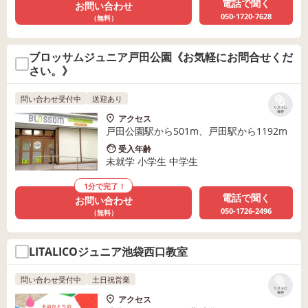
電話で聞く
お問い合わせ
050-1720-7628
（無料）
ブロッサムジュニア戸田公園《お気軽にお問合せくだ
さい。》
問い合わせ受付中
送迎あり
リストに
保存
アクセス
戸田公園駅から501m、戸田駅から1192m
受入年齢
未就学 小学生 中学生
1分で完了！
電話で聞く
お問い合わせ
050-1726-2496
（無料）
LITALICOジュニア池袋西口教室
問い合わせ受付中
土日祝営業
リストに
保存
アクセス