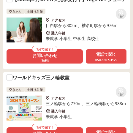
空きあり
土日祝営業
リストに
保存
アクセス
目白駅から302m、椎名町駅から976m
受入年齢
未就学 小学生 中学生 高校生
1分で完了！
電話で聞く
お問い合わせ
050-1807-3179
（無料）
ワールドキッズ三ノ輪教室
空きあり
土日祝営業
リストに
保存
アクセス
三ノ輪駅から770m、三ノ輪橋駅から988m
受入年齢
未就学 小学生
1分で完了！
電話で聞く