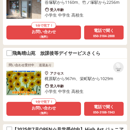
谷塚駅から1160m、竹ノ塚駅から2256m
受入年齢
小学生 中学生 高校生
1分で完了！
電話で聞く
お問い合わせ
050-3184-2888
（無料）
飛鳥晴山苑 放課後等デイサービスさくら
問い合わせ受付中
送迎あり
リストに
保存
アクセス
梶原駅から967m、栄町駅から1029m
受入年齢
小学生 中学生 高校生
1分で完了！
電話で聞く
お問い合わせ
050-3188-1943
（無料）
【2025年7月OPEN☆見学受付中】High Art ジュニア