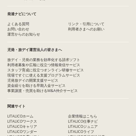
発達ナビについて
よくある質問
リンク・引用について
お問い合わせ
利用者さまへのお願い
運営からのお知らせ
児発・放デイ運営法人の皆さまへ
放デイ・児発の業務を効率化する請求ソフト
利用者募集や広報に役立つ情報発信サービス
スタッフ育成に役立つオンライン研修サービス
現場ですぐに使える支援プログラムサービス
児発放デイの開業支援サービス
資金繰りを助ける早期入金サービス
事業譲渡・売買を助けるM&A仲介サービス
関連サイト
LITALICOホーム
企業情報はこちら
LITALICOワークス
LITALICO仕事ナビ
LITALICOキャリア
LITALICOジュニア
LITALICOワンダー
LITALICOライフ