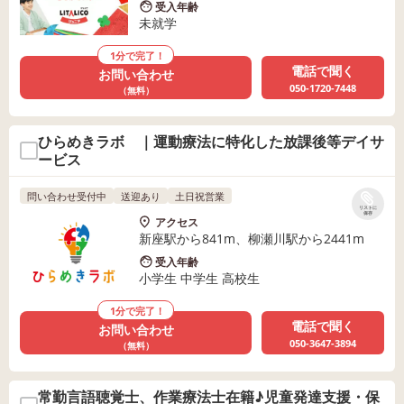
受入年齢
未就学
1分で完了！
電話で聞く
お問い合わせ
050-1720-7448
（無料）
ひらめきラボ ｜運動療法に特化した放課後等デイサ
ービス
問い合わせ受付中
送迎あり
土日祝営業
リストに
保存
アクセス
新座駅から841m、柳瀬川駅から2441m
受入年齢
小学生 中学生 高校生
1分で完了！
電話で聞く
お問い合わせ
050-3647-3894
（無料）
常勤言語聴覚士、作業療法士在籍♪児童発達支援・保