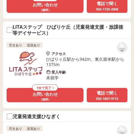
電話で聞く
お問い合わせ
050-1720-2008
（無料）
LITAステップ ひばりケ丘（児童発達支援・放課後
等デイサービス）
空きあり
送迎あり
リストに
保存
アクセス
ひばりヶ丘駅から942m、東久留米駅から
1375m
受入年齢
未就学
1分で完了！
電話で聞く
お問い合わせ
050-1807-9713
（無料）
児童発達支援ひなぎく
空きあり
送迎あり
リストに