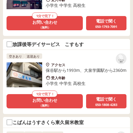
小学生 中学生 高校生
1分で完了！
電話で聞く
お問い合わせ
050-1793-7091
（無料）
放課後等デイサービス こすもす
空きあり
送迎あり
リストに
保存
アクセス
保谷駅から1993m、大泉学園駅から2360m
受入年齢
小学生 中学生 高校生
1分で完了！
電話で聞く
お問い合わせ
050-1808-4283
（無料）
こぱんはうすさくら東久留米教室