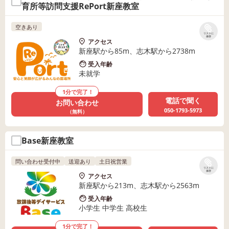
育所等訪問支援RePort新座教室
空きあり
リストに
保存
アクセス
新座駅から85m、志木駅から2738m
受入年齢
未就学
1分で完了！
電話で聞く
お問い合わせ
050-1793-5973
（無料）
Base新座教室
問い合わせ受付中
送迎あり
土日祝営業
リストに
保存
アクセス
新座駅から213m、志木駅から2563m
受入年齢
小学生 中学生 高校生
1分で完了！