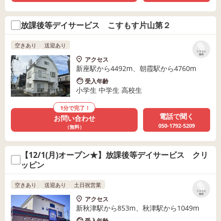
放課後等デイサービス こすもす片山第２
空きあり
送迎あり
リストに
保存
アクセス
新座駅から4492m、朝霞駅から4760m
受入年齢
小学生 中学生 高校生
1分で完了！
電話で聞く
お問い合わせ
050-1792-5209
（無料）
【12/1(月)オープン★】放課後等デイサービス クリ
ッピン
空きあり
送迎あり
土日祝営業
リストに
保存
アクセス
新秋津駅から853m、秋津駅から1049m
受入年齢