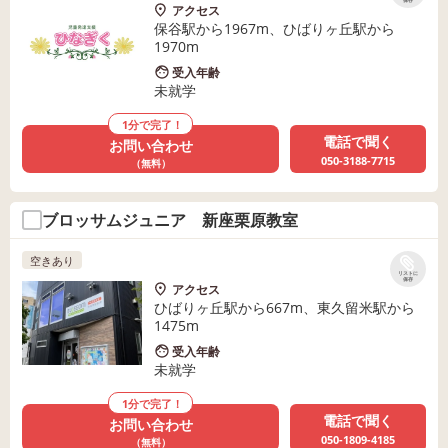
保存
アクセス
保谷駅から1967m、ひばりヶ丘駅から
1970m
受入年齢
未就学
1分で完了！
電話で聞く
お問い合わせ
050-3188-7715
（無料）
ブロッサムジュニア 新座栗原教室
空きあり
リストに
保存
アクセス
ひばりヶ丘駅から667m、東久留米駅から
1475m
受入年齢
未就学
1分で完了！
電話で聞く
お問い合わせ
050-1809-4185
（無料）