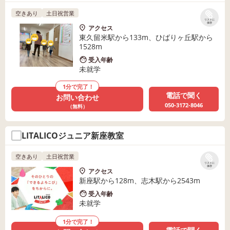
空きあり
土日祝営業
リストに
保存
アクセス
東久留米駅から133m、ひばりヶ丘駅から
1528m
受入年齢
未就学
1分で完了！
電話で聞く
お問い合わせ
050-3172-8046
（無料）
LITALICOジュニア新座教室
空きあり
土日祝営業
リストに
保存
アクセス
新座駅から128m、志木駅から2543m
受入年齢
未就学
1分で完了！