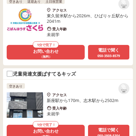
空きあり
送迎あり
土日祝営業
リストに
保存
アクセス
東久留米駅から2026m、ひばりヶ丘駅から
2041m
受入年齢
未就学
1分で完了！
電話で聞く
お問い合わせ
050-3503-8579
（無料）
児童発達支援ぱすてるキッズ
空きあり
リストに
保存
アクセス
新座駅から170m、志木駅から2502m
受入年齢
未就学
1分で完了！
電話で聞く
お問い合わせ
050-1808-5304