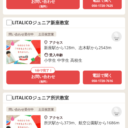
電話で聞く
お問い合わせ
050-1720-7625
（無料）
LITALICOジュニア新座教室
問い合わせ受付中
土日祝営業
リストに
保存
アクセス
新座駅から128m、志木駅から2543m
受入年齢
小学生 中学生 高校生
1分で完了！
電話で聞く
お問い合わせ
050-1720-7616
（無料）
LITALICOジュニア所沢教室
問い合わせ受付中
土日祝営業
リストに
保存
アクセス
所沢駅から373m、航空公園駅から1686m