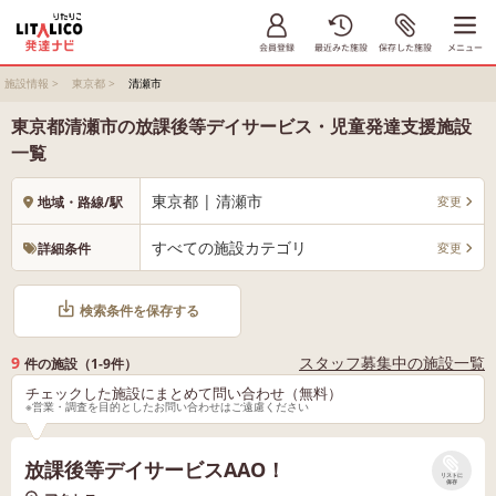
施設情報
>
東京都
>
清瀬市
東京都清瀬市の放課後等デイサービス・児童発達支援施設
一覧
東京都 | 清瀬市
変更
地域・路線/駅
すべての施設カテゴリ
変更
詳細条件
検索条件を保存する
9
スタッフ募集中の施設一覧
件の施設（1-9件）
チェックした施設にまとめて問い合わせ（無料）
※営業・調査を目的としたお問い合わせはご遠慮ください
放課後等デイサービスAAO！
リストに
保存