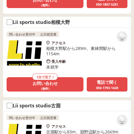
050-1807-5281
（無料）
Lii sports studio相模大野
問い合わせ受付中
土日祝営業
リストに
保存
アクセス
相模大野駅から289m、東林間駅から
1154m
受入年齢
未就学
1分で完了！
電話で聞く
お問い合わせ
050-1793-1428
（無料）
Lii sports studio古淵
問い合わせ受付中
土日祝営業
リストに
保存
アクセス
古淵駅から83m、淵野辺駅から2669m