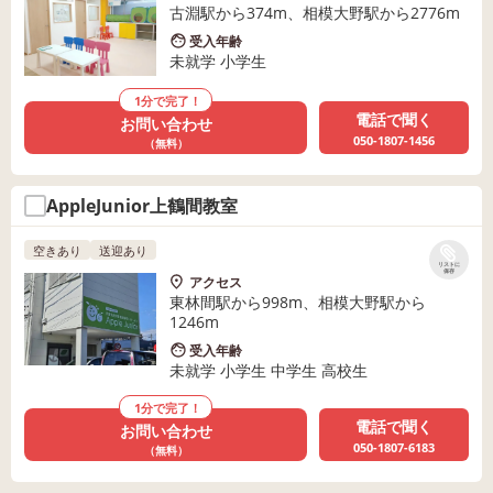
古淵駅から374m、相模大野駅から2776m
受入年齢
未就学 小学生
1分で完了！
電話で聞く
お問い合わせ
050-1807-1456
（無料）
AppleJunior上鶴間教室
空きあり
送迎あり
リストに
保存
アクセス
東林間駅から998m、相模大野駅から
1246m
受入年齢
未就学 小学生 中学生 高校生
1分で完了！
電話で聞く
お問い合わせ
050-1807-6183
（無料）