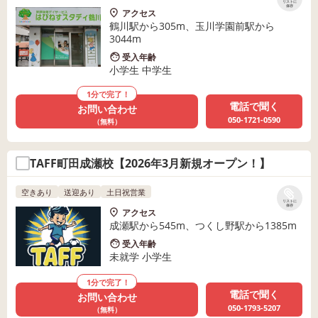
リストに
保存
アクセス
鶴川駅から305m、玉川学園前駅から
3044m
受入年齢
小学生 中学生
1分で完了！
電話で聞く
お問い合わせ
050-1721-0590
（無料）
TAFF町田成瀬校【2026年3月新規オープン！】
空きあり
送迎あり
土日祝営業
リストに
保存
アクセス
成瀬駅から545m、つくし野駅から1385m
受入年齢
未就学 小学生
1分で完了！
電話で聞く
お問い合わせ
050-1793-5207
（無料）