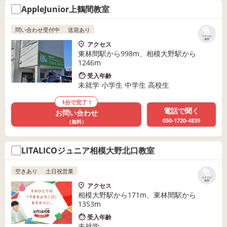
AppleJunior上鶴間教室
問い合わせ受付中
送迎あり
リストに
保存
アクセス
東林間駅から998m、相模大野駅から
1246m
受入年齢
未就学 小学生 中学生 高校生
1分で完了！
電話で聞く
お問い合わせ
050-1720-4839
（無料）
LITALICOジュニア相模大野北口教室
空きあり
土日祝営業
リストに
保存
アクセス
相模大野駅から171m、東林間駅から
1353m
受入年齢
未就学