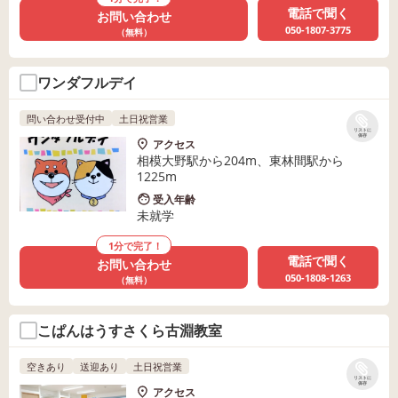
電話で聞く
お問い合わせ
050-1807-3775
（無料）
ワンダフルデイ
問い合わせ受付中
土日祝営業
リストに
保存
アクセス
相模大野駅から204m、東林間駅から
1225m
受入年齢
未就学
1分で完了！
電話で聞く
お問い合わせ
050-1808-1263
（無料）
こぱんはうすさくら古淵教室
空きあり
送迎あり
土日祝営業
リストに
保存
アクセス