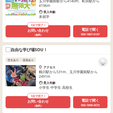
玉川学園前駅から4140m、町田駅から
4196m
受入年齢
未就学
1分で完了！
電話で聞く
お問い合わせ
050-1807-6147
（無料）
自由な学び場SOU！
空きあり
送迎あり
リストに
保存
アクセス
鶴川駅から531m、玉川学園前駅から
2491m
受入年齢
小学生 中学生 高校生
1分で完了！
電話で聞く
お問い合わせ
050-1808-6572
（無料）