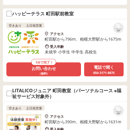
ハッピーテラス 町田駅前教室
空きあり
土日祝営業
リストに
保存
アクセス
町田駅から796m、相模大野駅から1675m
受入年齢
未就学 小学生 中学生 高校生
1分で完了！
電話で聞く
お問い合わせ
050-3171-8875
（無料）
LITALICOジュニア 町田教室（パーソナルコース ※福
祉サービス対象外）
空きあり
土日祝営業
リストに
保存
アクセス
町田駅から390m、相模大野駅から1631m
受入年齢