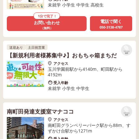
未就学 小学生 中学生 高校生
1分で完了！
電話で聞く
お問い合わせ
050-3138-4787
（無料）
送迎あり
土日祝営業
リストに
【新規利用者様募集中♪】おもちゃ箱まちだ
保存
アクセス
玉川学園前駅から4140m、町田駅から
4192m
受入年齢
未就学 小学生 中学生
南町田発達支援室マナココ
リストに
保存
アクセス
南町田グランベリーパーク駅から88m、す
ずかけ台駅から1271m
受入年齢