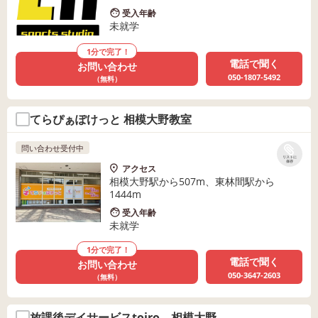
受入年齢
未就学
1分で完了！
電話で聞く
お問い合わせ
050-1807-5492
（無料）
てらぴぁぽけっと 相模大野教室
問い合わせ受付中
リストに
保存
アクセス
相模大野駅から507m、東林間駅から
1444m
受入年齢
未就学
1分で完了！
電話で聞く
お問い合わせ
050-3647-2603
（無料）
放課後デイサービスtoiro 相模大野