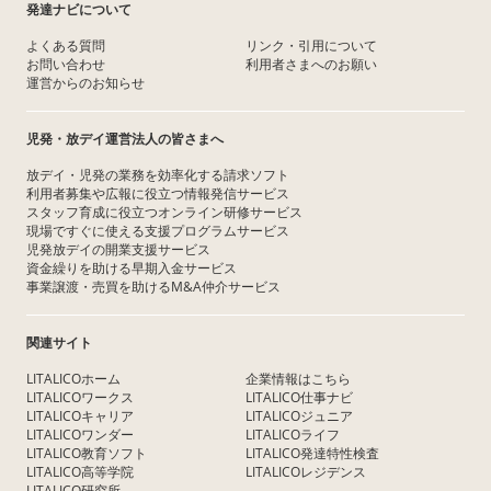
発達ナビについて
よくある質問
リンク・引用について
お問い合わせ
利用者さまへのお願い
運営からのお知らせ
児発・放デイ運営法人の皆さまへ
放デイ・児発の業務を効率化する請求ソフト
利用者募集や広報に役立つ情報発信サービス
スタッフ育成に役立つオンライン研修サービス
現場ですぐに使える支援プログラムサービス
児発放デイの開業支援サービス
資金繰りを助ける早期入金サービス
事業譲渡・売買を助けるM&A仲介サービス
関連サイト
LITALICOホーム
企業情報はこちら
LITALICOワークス
LITALICO仕事ナビ
LITALICOキャリア
LITALICOジュニア
LITALICOワンダー
LITALICOライフ
LITALICO教育ソフト
LITALICO発達特性検査
LITALICO高等学院
LITALICOレジデンス
LITALICO研究所