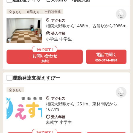
空きあり
送迎あり
土日祝営業
リストに
保存
アクセス
相模大野駅から1488m、古淵駅から2086m
受入年齢
小学生 中学生
1分で完了！
電話で聞く
お問い合わせ
050-3174-4884
（無料）
運動発達支援えすぴー
空きあり
リストに
保存
アクセス
相模大野駅から1251m、東林間駅から
1677m
受入年齢
未就学 小学生
1分で完了！