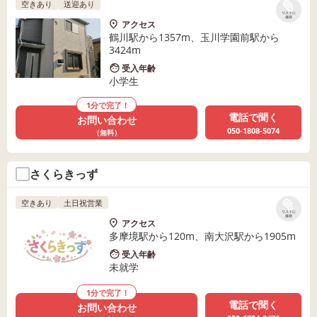
空きあり
送迎あり
リストに
保存
アクセス
鶴川駅から1357m、玉川学園前駅から
3424m
受入年齢
小学生
1分で完了！
電話で聞く
お問い合わせ
050-1808-5074
（無料）
さくらきっず
空きあり
土日祝営業
リストに
保存
アクセス
多摩境駅から120m、南大沢駅から1905m
受入年齢
未就学
1分で完了！
電話で聞く
お問い合わせ