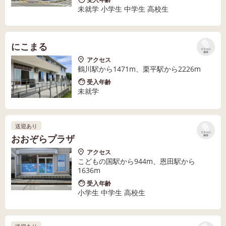
未就学 小学生 中学生 高校生
にこまる
リストに
保存
アクセス
鶴川駅から1471m、栗平駅から2226m
受入年齢
未就学
送迎あり
リストに
おおぞらプラザ
保存
アクセス
こどもの国駅から944m、恩田駅から
1636m
受入年齢
小学生 中学生 高校生