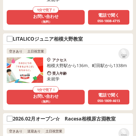
1分で完了！
電話で聞く
お問い合わせ
050-1808-4715
（無料）
LITALICOジュニア相模大野教室
空きあり
土日祝営業
リストに
保存
アクセス
相模大野駅から136m、町田駅から1338m
受入年齢
未就学
1分で完了！
電話で聞く
お問い合わせ
050-1809-4613
（無料）
2026.02月オープン☆ Racesa相模原古淵教室
空きあり
送迎あり
土日祝営業
リストに