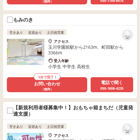
050-1784-8476
（無料）
もみのき
空きあり
送迎あり
土日祝営業
リストに
保存
アクセス
玉川学園前駅から2163m、町田駅から
3366m
受入年齢
小学生 中学生 高校生
1分で完了！
電話で聞く
お問い合わせ
050-1808-4235
（無料）
【新規利用者様募集中！】おもちゃ箱まちだ（児童発
達支援）
空きあり
送迎あり
土日祝営業
リストに
保存
アクセス