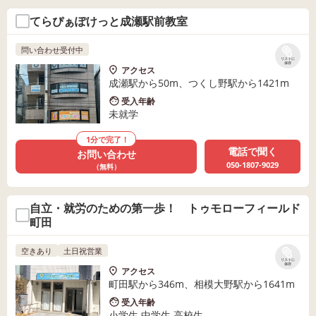
てらぴぁぽけっと成瀬駅前教室
問い合わせ受付中
リストに
保存
アクセス
成瀬駅から50m、つくし野駅から1421m
受入年齢
未就学
1分で完了！
電話で聞く
お問い合わせ
050-1807-9029
（無料）
自立・就労のための第一歩！ トゥモローフィールド
町田
空きあり
土日祝営業
リストに
保存
アクセス
町田駅から346m、相模大野駅から1641m
受入年齢
小学生 中学生 高校生