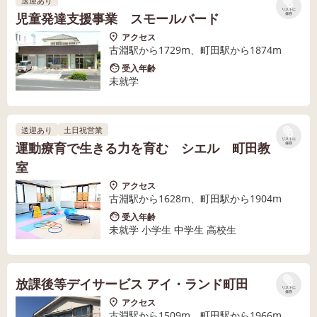
送迎あり
リストに
児童発達支援事業 スモールバード
保存
アクセス
古淵駅から1729m、町田駅から1874m
受入年齢
未就学
送迎あり
土日祝営業
リストに
運動療育で生きる力を育む シエル 町田教
保存
室
アクセス
古淵駅から1628m、町田駅から1904m
受入年齢
未就学 小学生 中学生 高校生
放課後等デイサービス アイ・ランド町田
リストに
保存
アクセス
古淵駅から1509m、町田駅から1966m