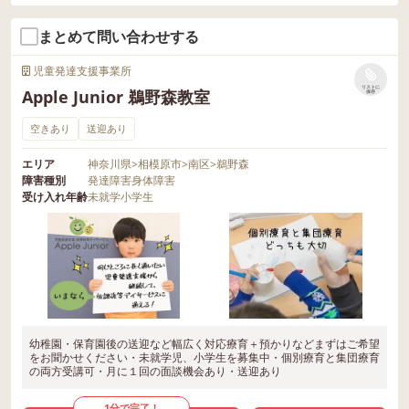
まとめて問い合わせする
児童発達支援事業所
リストに
Apple Junior 鵜野森教室
保存
空きあり
送迎あり
エリア
神奈川県
>
相模原市
>
南区
>
鵜野森
障害種別
発達障害
身体障害
受け入れ年齢
未就学
小学生
幼稚園・保育園後の送迎など幅広く対応療育＋預かりなどまずはご希望
をお聞かせください・未就学児、小学生を募集中・個別療育と集団療育
の両方受講可・月に１回の面談機会あり・送迎あり
1分で完了！