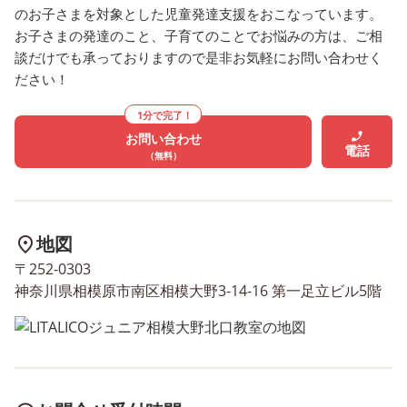
お時間帯、お子さまとクラス
のマッチング等によりご
のお子さまを対象とした児童発達支援をおこなっています。
お子さまの発達のこと、子育てのことでお悩みの方は、ご相
のマッチング等によりご案内
が難しい場合、 定員に達
談だけでも承っておりますので是非お気軽にお問い合わせく
が難しい場合、 定員に達した
場合には体験授業やご利
ださい！
場合には体験授業やご利用を
お待ちいただくことがご
お待ちいただくことがござい
ます。 ＼まずはご相談か
1分で完了！
ます。 ＼まずはご相談から
でもOK！／ お気軽にお
お問い合わせ
でもOK！／ お気軽にお問い
合わせください！ 新規の
電話
（無料）
合わせください！ 新規のご利
用に関するお問い合わせ
用に関するお問い合わせ・お
申し込みは、 本社お問い
申し込みは、 本社お問い合わ
せ窓口・LITALICOジュニ
せ窓口・LITALICOジュニアホ
ームページにて承ってお
地図
ームページにて承っておりま
す。 また、関係機関の方
〒252-0303
す。 また、関係機関の方の見
学も随時承っております。
神奈川県相模原市南区相模大野3-14-16 第一足立ビル5階
学も随時承っております。 興
味のある方は、お気軽に
味のある方は、お気軽にお問
い合わせください。 〈お
い合わせください。 〈お問
い合わせ窓口はこちら〉
い合わせ窓口はこちら〉
0120-974-763(平日
0120-974-763(平日
10:00~17:00) 〈関係機