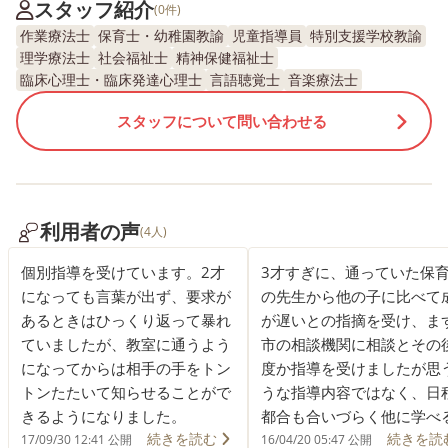
スタッフ紹介
(0件)
作業療法士
保育士・幼稚園教諭
児童指導員
特別支援学校教諭
理学療法士
社会福祉士
精神保健福祉士
臨床心理士・臨床発達心理士
言語聴覚士
音楽療法士
スタッフについて問い合わせる
利用者の声
(4人)
個別指導を受けています。2才
3才すぎに、通っていた保
になっても言葉が出ず、要求が
の先生から他の子に比べて
あるときはひっくり返って暴れ
が遅いとの指摘を受け、ま
ていましたが、教室に通うよう
市の相談機関に相談とその
になってからは相手の手をトン
度か指導を受けましたが思
トンたたいて知らせることがで
うな指導内容ではなく、日
きるようになりました。
都合も合いづらく他に学べ
続きを読む
続きを読
はないかと児童相談所に相
17/09/30 12:41 公開
16/04/20 05:47 公開