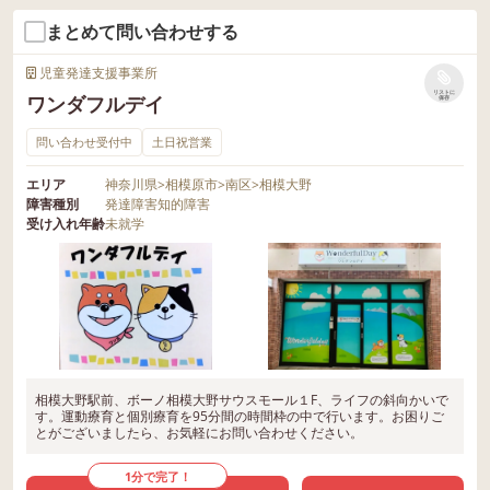
まとめて問い合わせする
児童発達支援事業所
リストに
ワンダフルデイ
保存
問い合わせ受付中
土日祝営業
エリア
神奈川県
>
相模原市
>
南区
>
相模大野
障害種別
発達障害
知的障害
受け入れ年齢
未就学
相模大野駅前、ボーノ相模大野サウスモール１F、ライフの斜向かいで
す。運動療育と個別療育を95分間の時間枠の中で行います。お困りご
とがございましたら、お気軽にお問い合わせください。
1分で完了！