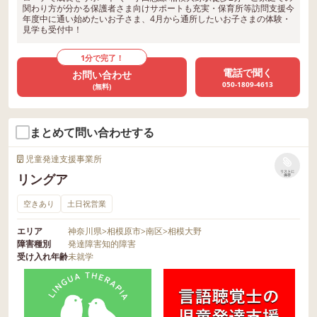
関わり方が分かる保護者さま向けサポートも充実・保育所等訪問支援今
年度中に通い始めたいお子さま、4月から通所したいお子さまの体験・
見学も受付中！
1分で完了！
電話で聞く
お問い合わせ
050-1809-4613
(無料)
まとめて問い合わせする
児童発達支援事業所
リストに
リングア
保存
空きあり
土日祝営業
エリア
神奈川県
>
相模原市
>
南区
>
相模大野
障害種別
発達障害
知的障害
受け入れ年齢
未就学