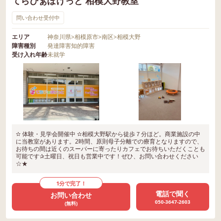
てらぴぁぽけっと 相模大野教室
問い合わせ受付中
エリア
神奈川県
>
相模原市
>
南区
>
相模大野
障害種別
発達障害
知的障害
受け入れ年齢
未就学
✫ 体験・見学会開催中 ✫相模大野駅から徒歩７分ほど。商業施設の中
に当教室があります。2時間、原則母子分離での療育となりますので、
お待ちの間は近くのスーパーに寄ったりカフェでお待ちいただくことも
可能です✰土曜日、祝日も営業中です！ぜひ、お問い合わせください
☆★
1分で完了！
電話で聞く
お問い合わせ
050-3647-2603
(無料)