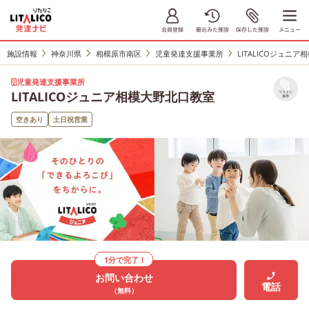
施設情報
神奈川県
相模原市南区
児童発達支援事業所
LITALICOジュニ
児童発達支援事業所
LITALICOジュニア相模大野北口教室
リストに
保存
空きあり
土日祝営業
1分で完了！
お問い合わせ
電話
（無料）