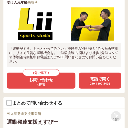
受け入れ年齢
未就学
「運動がすき、もっとやってみたい」神経型の”伸び盛り”である幼児期
に、リィで良質な運動機会を。 ◎横浜線 古淵駅より徒歩1分◎スタジ
オ体験随時実施中お電話またはWEB問い合わせにてお問い合わせくだ
さい。
1分で完了！
電話で聞く
お問い合わせ
050-1807-5492
(無料)
まとめて問い合わせする
児童発達支援事業所
リストに
運動発達支援えすぴー
保存