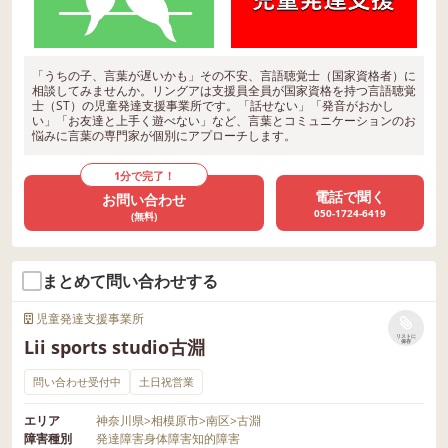
「うちの子、言葉が遅いかも」その不安、言語聴覚士（国家資格者）に
相談してみませんか。リングアは支援員全員が国家資格を持つ言語聴覚
士（ST）の児童発達支援事業所です。「話せない」「発音がおかし
い」「お友達と上手く遊べない」など、言葉とコミュニケーションのお
悩みに言葉の専門家が個別にアプローチします。
1分で完了！
電話で聞く
お問い合わせ
050-1724-6419
(無料)
まとめて問い合わせする
児童発達支援事業所
リストに
Lii sports studio古淵
保存
問い合わせ受付中
土日祝営業
エリア
神奈川県
>
相模原市
>
南区
>
古淵
障害種別
発達障害
身体障害
知的障害