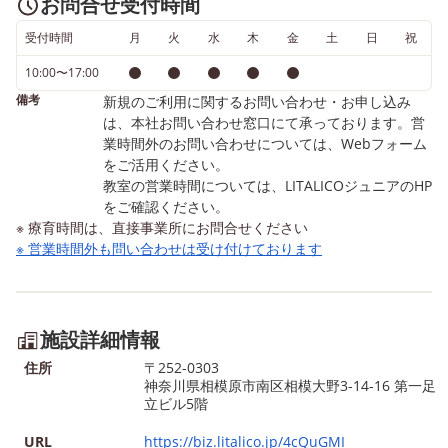
お問合せ受付時間
10:00~17:00) 〈関係機関の方
の見学はこちらから〉 042
受付時間
月
火
水
木
金
土
日
祝
の見学はこちらから〉 042‐
765‐7717(10:00~17:00 
765‐7717(10:00~17:00 ※年
末年始を除く)
10:00〜17:00
末年始を除く)
備考
新規のご利用に関するお問い合わせ・お申し込み
は、本社お問い合わせ窓口にて承っております。営
業時間外のお問い合わせについては、Webフォーム
をご活用ください。
教室の営業時間については、LITALICOジュニアのHP
をご確認ください。
※ 療育時間は、直接事業所にお問合せください
※ 営業時間外も問い合わせは受け付けております
施設詳細情報
住所
〒252-0303
神奈川県相模原市南区相模大野3-14-16 第一足
立ビル5階
URL
https://biz.litalico.jp/4cQuGMI