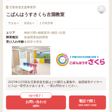
児童発達支援事業所
リストに
こぱんはうすさくら古淵教室
保存
空きあり
送迎あり
土日祝営業
エリア
神奈川県
>
相模原市
>
南区
>
古淵
障害種別
発達障害
知的障害
受け入れ年齢
未就学
小学生
2025年2/25現在児童発達支援はどの曜日も募集中。放課後等デイサー
ビスは一部空きがあります。一度お問合せください。
1分で完了！
電話で聞く
お問い合わせ
050-1807-1456
(無料)