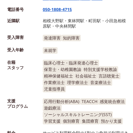
電話番号
050-1808-4715
近隣駅
相模大野駅・東林間駅・町田駅・小田急相模
原駅・中央林間駅
受入障害
発達障害
知的障害
受入年齢
未就学
在籍
臨床心理士・臨床発達心理士
スタッフ
保育士・幼稚園教諭
特別支援学校教諭
精神保健福祉士
社会福祉士
言語聴覚士
作業療法士
理学療法士
音楽療法士
児童指導員
支援
応用行動分析(ABA)
TEACCH
感覚統合療法
プログラム
遊戯療法
ソーシャルスキルトレーニング(SST)
学習支援
個別療育
集団療育
預かり支援
料金
サービス利用料全額の1割のご負担で利用でき