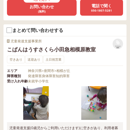
電話で聞く
お問い合わせ
050-1807-5281
(無料)
まとめて問い合わせする
児童発達支援事業所
リストに
こぱんはうすさくら小田急相模原教室
保存
空きあり
送迎あり
土日祝営業
エリア
神奈川県
>
座間市
>
相模が丘
障害種別
発達障害
身体障害
知的障害
受け入れ年齢
未就学
小学生
児童発達支援(0歳児からご利用いただけます)に空きがあり、利用者募