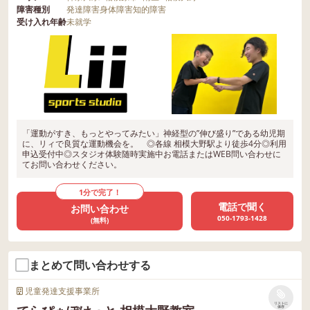
障害種別
発達障害
身体障害
知的障害
受け入れ年齢
未就学
「運動がすき、もっとやってみたい」神経型の”伸び盛り”である幼児期
に、リィで良質な運動機会を。 ◎各線 相模大野駅より徒歩4分◎利用
申込受付中◎スタジオ体験随時実施中お電話またはWEB問い合わせに
てお問い合わせください。
1分で完了！
電話で聞く
お問い合わせ
050-1793-1428
(無料)
まとめて問い合わせする
児童発達支援事業所
リストに
保存