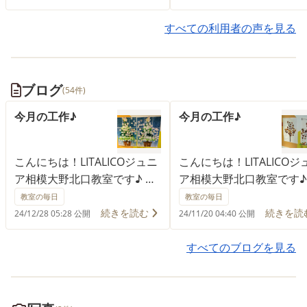
た所こちらを紹介されまし
すべての利用者の声を見る
療育を利用して、もうじき
ですがこの1年での成長は
での1年の中で1番成長が伸
した。特に言葉の遅れが目
ブログ
(54件)
ていて、当時は自分の気持
思っている事が言葉ができ
今月の工作♪
今月の工作♪
子供自身ももどかしさから
あたってしまったり泣いて
ったりが多く、親である私
こんにちは！LITALICOジュニ
こんにちは！LITALICOジ
も対応に困っていました。
ア相模大野北口教室です♪
ア相模大野北口教室です
が表現できるように成長し
【クリスマス工作】 みなさん
【どんぐり】 11月は各曜
教室の毎日
教室の毎日
によって、子供も私も気持
のところにサンタさんは来ま
お子様でそれぞれどんぐ
続きを読む
続きを読
24/12/28 05:28 公開
24/11/20 04:40 公開
余裕をもてるようになった
したか？ 今月は週替わりで
製作し、廊下に貼られた
1番の大きな変化です。 月
クリスマスをテーマにした
順番に貼っていきました。
すべてのブログを見る
日〜金曜日まで仕事をして
様々な工作を行いました。 そ
にちごとに増えていくど
ので子供も夕方まで保育園
の1つが写真で紹介していま
りたち✨ 一週間かけて、
ごしています。現在、療育
す、全曜日のお子様で完成さ
さんのかわいいどんぐり