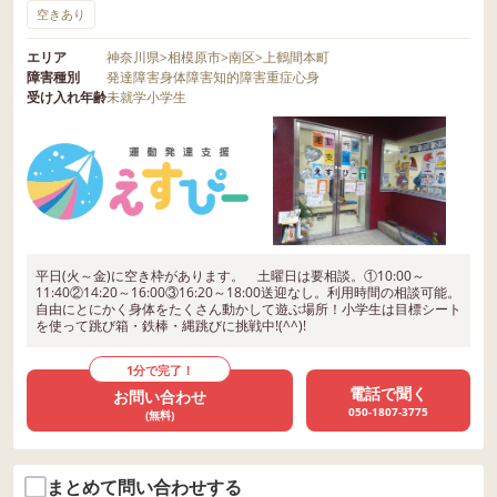
空きあり
エリア
神奈川県
>
相模原市
>
南区
>
上鶴間本町
障害種別
発達障害
身体障害
知的障害
重症心身
受け入れ年齢
未就学
小学生
平日(火～金)に空き枠があります。 土曜日は要相談。①10:00～
11:40②14:20～16:00③16:20～18:00送迎なし。利用時間の相談可能。
自由にとにかく身体をたくさん動かして遊ぶ場所！小学生は目標シート
を使って跳び箱・鉄棒・縄跳びに挑戦中!(^^)!
1分で完了！
電話で聞く
お問い合わせ
050-1807-3775
(無料)
まとめて問い合わせする