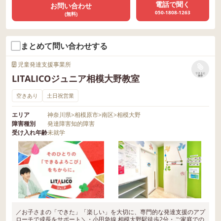
電話で聞く
お問い合わせ
050-1808-1263
(無料)
まとめて問い合わせする
児童発達支援事業所
リストに
LITALICOジュニア相模大野教室
保存
空きあり
土日祝営業
エリア
神奈川県
>
相模原市
>
南区
>
相模大野
障害種別
発達障害
知的障害
受け入れ年齢
未就学
／お子さまの「できた」「楽しい」を大切に、専門的な発達支援のアプ
ローチで成長をサポート＼・小田急線 相模大野駅徒歩2分・ご家庭での