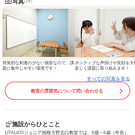
写真
休みの日の土曜日に通って
(2件)
せたクリスマスツリーです🎄
まりました！ 今回のどん
すが、通う前の様に休みの
様々なオーナメントに色を塗
りは2種類の方法で作って
休養を取ったり、あそびに
って好きなところに貼ってい
ます。 ・クレヨンで塗る 
たりするのが出来なくなっ
きました。 当初はツリー1枚
ペットボトルの蓋に滑り
まい、時々親子共々「疲れ
でしたが、たくさんのオーナ
シートを付けてスタンプ
まったな」と思うことがあ
メントが集まり、急遽2枚目
たものに絵の具をつけて
す。子供も短時間ですが集
も用意しました💦 クリスマス
→網のような模様になり
必要になってくるので、疲
当日まで教室の壁を彩ってく
😊 急に気温が下がって体
がででしまう事があります
視覚的な刺激の少ない個室なので、課
ポジティブな声掛けや笑顔を大
れました✨ 今年も残りわずか
を崩しやすい時期かと思
題に集中しやすい環境です！
楽しく課題に取り組みます！
となりました。 みなさま、ど
すが、どうぞ暖かくして
すべての写真を見る
うぞ体調にお気をつけて、良
ごしくださいね♫
いお年をお迎えください！
∽∽∽∽∽∽∽∽∽∽∽∽∽∽
教室の雰囲気について問い合わせる
∽∽∽∽∽∽∽∽∽∽∽∽∽∽∽∽∽∽∽
＼2024年度ご利用者待機
＼2024年度ご利用者待機登
録募集中！／ ご利用や体
録募集中！／ ご利用や体験授
業のご案内については、
業のご案内については、お申
し込み順に、 順次おこな
施設からひとこと
し込み順に、 順次おこなって
参ります。 ※通いたい曜
参ります。 ※通いたい曜日・
お時間帯、お子さまとク
LITALICOジュニア相模大野北口教室では、0歳～6歳（年長）