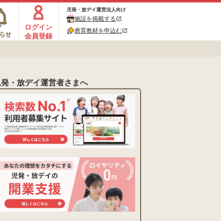
児発・放デイ運営法人向け
施設を掲載する
open_in_new
ログイン
療育教材を申込む
open_in_new
会員登録
児発・放デイ運営者さまへ