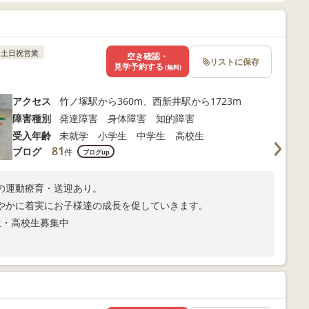
土日祝営業
空き確認・
リストに保存
見学予約する
(無料)
アクセス
竹ノ塚駅から360m、西新井駅から1723m
障害種別
発達障害 身体障害 知的障害
受入年齢
未就学 小学生 中学生 高校生
81
ブログ
件
ブログup
の運動療育・送迎あり。
やかに着実にお子様達の成長を促していきます。
生・高校生募集中
)-☆