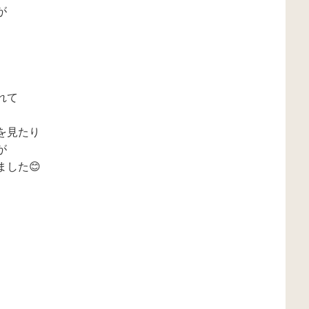
が
れて
を見たり
が
した😊