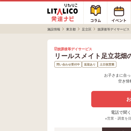
施設情報
東京都
足立区
放課後等デイサービス
放課後等デイサービス
リールスメイト足立花畑
問い合わせ受付中
送迎あり
土日祝営業
お子さまに合っ
空き情
お
電話で聞く場
※営業・調査を