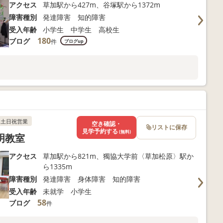
アクセス
草加駅から427m、谷塚駅から1372m
障害種別
発達障害 知的障害
受入年齢
小学生 中学生 高校生
180
ブログ
件
ブログup
土日祝営業
空き確認・
リストに保存
見学予約する
(無料)
明教室
アクセス
草加駅から821m、獨協大学前〈草加松原〉駅か
ら1335m
障害種別
発達障害 身体障害 知的障害
受入年齢
未就学 小学生
58
ブログ
件