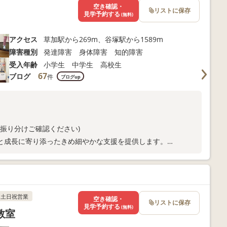
空き確認・
リストに保存
見学予約する
(無料)
アクセス
草加駅から269m、谷塚駅から1589m
障害種別
発達障害 身体障害 知的障害
受入年齢
小学生 中学生 高校生
67
ブログ
件
ブログup
ル振り分けご確認ください)
と成長に寄り添ったきめ細やかな支援を提供します。
中。
土日祝営業
空き確認・
リストに保存
見学予約する
(無料)
教室