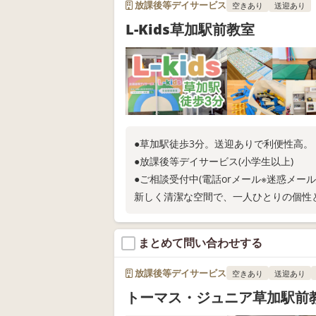
放課後等デイサービス
空きあり
送迎あり
L-Kids草加駅前教室
●草加駅徒歩3分。送迎ありで利便性高。
●放課後等デイサービス(小学生以上)
●ご相談受付中(電話orメール※迷惑メー
新しく清潔な空間で、一人ひとりの個性
Instagram(@lkids_soka)にて情報発信
まとめて問い合わせする
放課後等デイサービス
空きあり
送迎あり
トーマス・ジュニア草加駅前