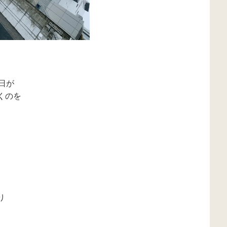
日が
くのを
り