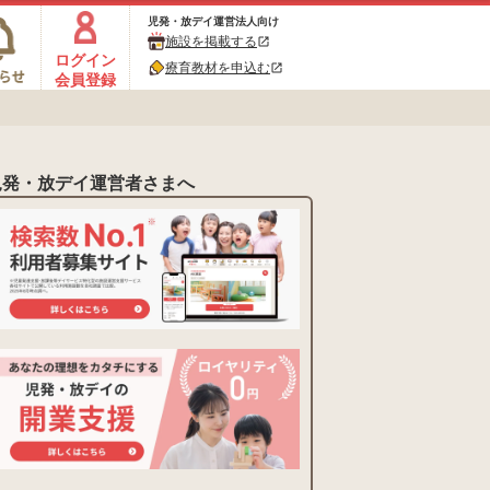
児発・放デイ運営法人向け
施設を掲載する
open_in_new
ログイン
療育教材を申込む
open_in_new
会員登録
児発・放デイ運営者さまへ