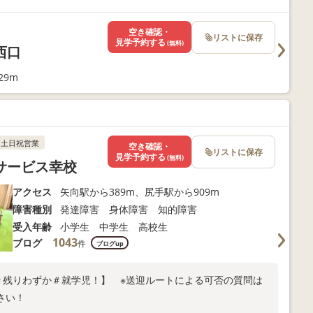
空き確認・
リストに保存
見学予約する
(無料)
西口
29m
土日祝営業
空き確認・
リストに保存
見学予約する
(無料)
サービス幸校
アクセス
矢向駅から389m、尻手駅から909m
障害種別
発達障害 身体障害 知的障害
受入年齢
小学生 中学生 高校生
1043
ブログ
件
ブログup
＃残りわずか＃就学児！】 ※送迎ルートによる可否の質問は
さい！