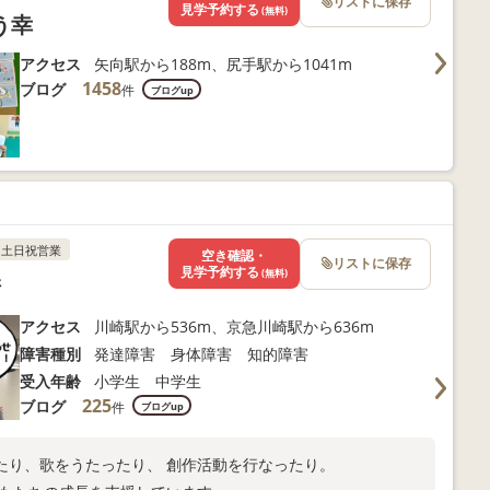
リストに保存
見学予約する
(無料)
う幸
アクセス
矢向駅から188m、尻手駅から1041m
1458
ブログ
件
ブログup
土日祝営業
空き確認・
リストに保存
見学予約する
(無料)
崎
アクセス
川崎駅から536m、京急川崎駅から636m
障害種別
発達障害 身体障害 知的障害
受入年齢
小学生 中学生
225
ブログ
件
ブログup
たり、歌をうたったり、 創作活動を行なったり。