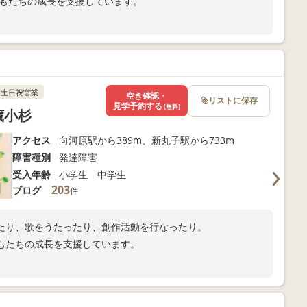
どもたちの成長を支援しています。
。
土日祝営業
空き確認・
リストに保存
見学予約する
(無料)
蔵小杉
アクセス
向河原駅から389m、新丸子駅から733m
障害種別
発達障害
受入年齢
小学生 中学生
203
ブログ
件
たり、歌をうたったり、創作活動を行なったり。
もたちの成長を支援しています。
。