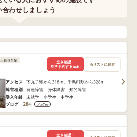
い合わせしましょう
土日祝営業
空き確認・
リストに保存
見学予約する
(無料)
アクセス
下丸子駅から318m、千鳥町駅から328m
障害種別
発達障害 身体障害 知的障害
受入年齢
未就学 小学生 中学生
28
ブログ
件
ブログup
空き確認・