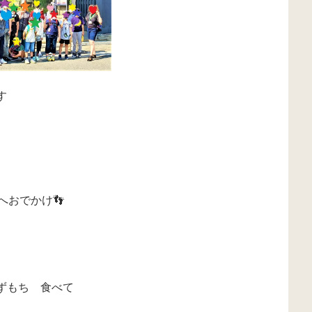
す
へおでかけ👣
ずもち 食べて