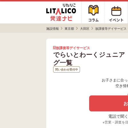
施設情報
東京都
大田区
放課後等デイサービス
放課後等デイサービス
でらいとわーくジュニア
グ一覧
問い合わせ受付中
お子さまに合っ
空き情
お
電話で聞く場
※営業・調査を