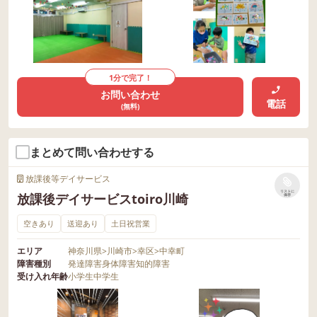
1分で完了！
お問い合わせ
電話
(無料)
まとめて問い合わせする
放課後等デイサービス
リストに
放課後デイサービスtoiro川崎
保存
空きあり
送迎あり
土日祝営業
エリア
神奈川県
>
川崎市
>
幸区
>
中幸町
障害種別
発達障害
身体障害
知的障害
受け入れ年齢
小学生
中学生