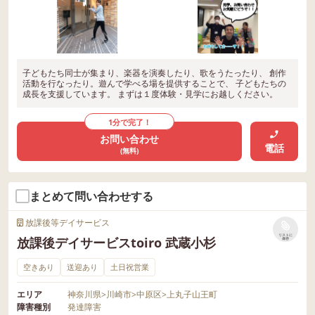
子どもたち同士が集まり、楽器を演奏したり、歌をうたったり、 創作
活動を行なったり。遊んで学べる場を提供することで、 子どもたちの
成長を支援しています。 まずは１度体験・見学にお越しください。
1分で完了！
お問い合わせ
電話
(無料)
まとめて問い合わせする
放課後等デイサービス
リストに
放課後デイサービスtoiro 武蔵小杉
保存
空きあり
送迎あり
土日祝営業
エリア
神奈川県
>
川崎市
>
中原区
>
上丸子山王町
障害種別
発達障害