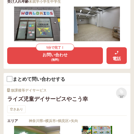
受け入れ年齢
未就学
小学生
中学生
1分で完了！
お問い合わせ
電話
(無料)
まとめて問い合わせする
放課後等デイサービス
リストに
ライズ児童デイサービスやこう幸
保存
空きあり
エリア
神奈川県
>
横浜市
>
鶴見区
>
矢向