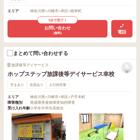
エリア
神奈川県
>
川崎市
>
幸区
>
南幸町
1分で完了！
お問い合わせ
電話
(無料)
まとめて問い合わせする
放課後等デイサービス
リストに
ホップステップ放課後等デイサービス幸校
保存
空きあり
送迎あり
土日祝営業
エリア
神奈川県
>
川崎市
>
幸区
>
戸手本町
障害種別
発達障害
身体障害
知的障害
受け入れ年齢
小学生
中学生
高校生