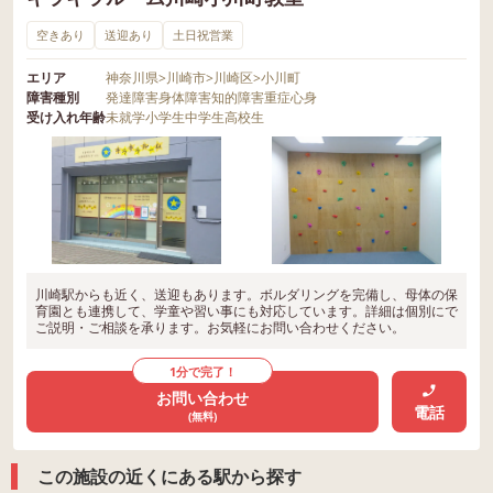
空きあり
送迎あり
土日祝営業
エリア
神奈川県
>
川崎市
>
川崎区
>
小川町
障害種別
発達障害
身体障害
知的障害
重症心身
受け入れ年齢
未就学
小学生
中学生
高校生
川崎駅からも近く、送迎もあります。ボルダリングを完備し、母体の保
育園とも連携して、学童や習い事にも対応しています。詳細は個別にで
ご説明・ご相談を承ります。お気軽にお問い合わせください。
1分で完了！
お問い合わせ
電話
(無料)
この施設の近くにある駅から探す