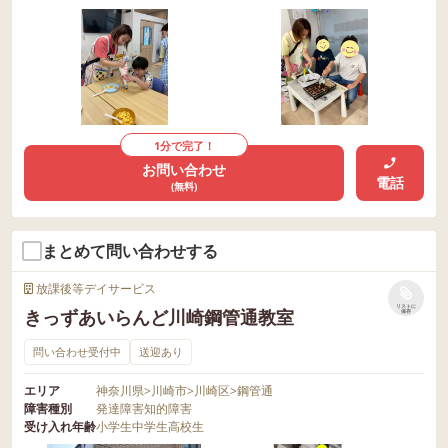
1分で完了！
お問い合わせ
電話
(無料)
まとめて問い合わせする
放課後等デイサービス
リストに
きっずあいらんど川崎鋼管通教室
保存
問い合わせ受付中
送迎あり
エリア
神奈川県
>
川崎市
>
川崎区
>
鋼管通
障害種別
発達障害
知的障害
受け入れ年齢
小学生
中学生
高校生