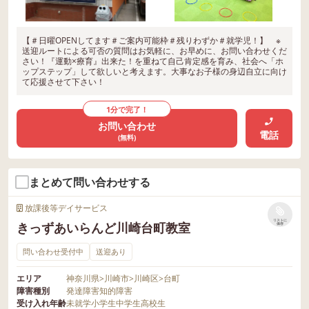
【＃日曜OPENしてます＃ご案内可能枠＃残りわずか＃就学児！】 ※
送迎ルートによる可否の質問はお気軽に、お早めに、お問い合わせくだ
さい！『運動×療育』出来た！を重ねて自己肯定感を育み、社会へ「ホ
ップステップ」して欲しいと考えます。大事なお子様の身辺自立に向け
て応援させて下さい！
1分で完了！
お問い合わせ
電話
(無料)
まとめて問い合わせする
放課後等デイサービス
リストに
きっずあいらんど川崎台町教室
保存
問い合わせ受付中
送迎あり
エリア
神奈川県
>
川崎市
>
川崎区
>
台町
障害種別
発達障害
知的障害
受け入れ年齢
未就学
小学生
中学生
高校生