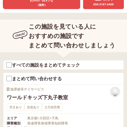
050-3187-3409
（無料）
この施設を見ている人に
おすすめの施設です
まとめて問い合わせしましょう
すべての施設をまとめてチェック
まとめて問い合わせする
放課後等デイサービス
リストに
ワールドキッズ下丸子教室
保存
空きあり
送迎あり
土日祝営業
エリア
東京都
>
大田区
>
千鳥
障害種別
発達障害
身体障害
知的障害