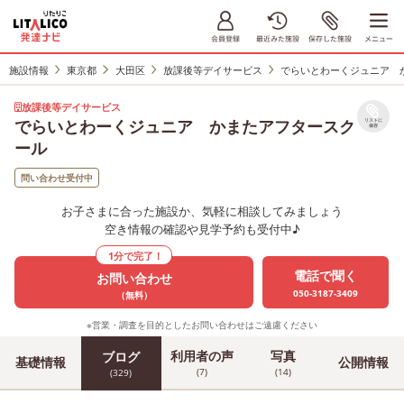
施設情報
東京都
大田区
放課後等デイサービス
でらいとわーくジュニア 
放課後等デイサービス
でらいとわーくジュニア かまたアフタースク
リストに
保存
ール
問い合わせ受付中
お子さまに合った施設か、気軽に相談してみましょう
空き情報の確認や見学予約も受付中♪
1分で完了！
電話で聞く
お問い合わせ
050-3187-3409
（無料）
※営業・調査を目的としたお問い合わせはご遠慮ください
利用者の声
写真
ブログ
基礎情報
公開情報
(7)
(14)
(329)