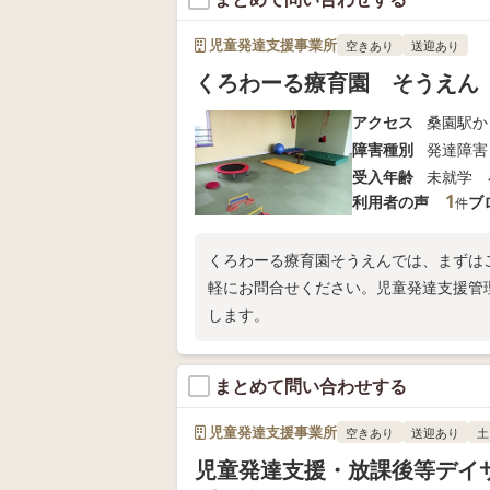
児童発達支援事業所
空きあり
送迎あり
くろわーる療育園 そうえん
アクセス
桑園駅か
障害種別
発達障害
受入年齢
未就学 
1
利用者の声
ブ
件
くろわーる療育園そうえんでは、まずは
軽にお問合せください。児童発達支援管
します。
まとめて問い合わせする
児童発達支援事業所
空きあり
送迎あり
土
児童発達支援・放課後等デイ