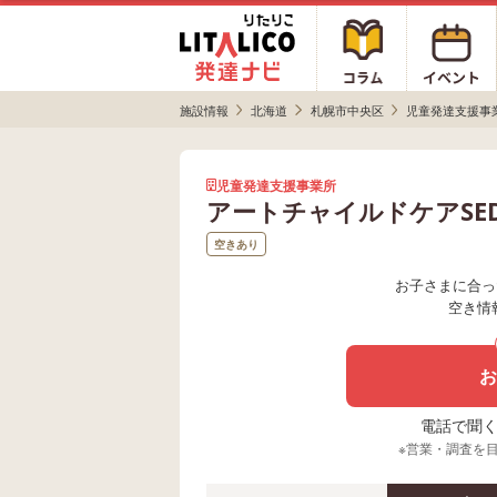
施設情報
北海道
札幌市中央区
児童発達支援事
児童発達支援事業所
アートチャイルドケアSE
空きあり
お子さまに合っ
空き情
お
電話で聞く場
※営業・調査を