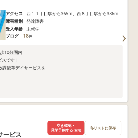
アクセス
西１１丁目駅から365m、西８丁目駅から386m
障害種別
発達障害
受入年齢
未就学
18
ブログ
件
歩10分圏内
ービスです！
放課後等デイサービスを
。
空き確認・
リストに保存
見学予約する
(無料)
サービス