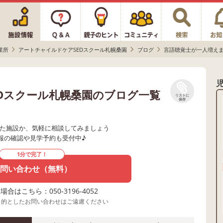
業所
アートチャイルドケアSEDスクール札幌桑園
ブログ
言語聴覚士が一人増え
Dスクール札幌桑園のブログ一覧
リストに
保存
た施設か、気軽に相談してみましょう
報の確認や見学予約も受付中♪
1分で完了！
問い合わせ（無料）
合はこちら：050-3196-4052
目的としたお問い合わせはご遠慮ください