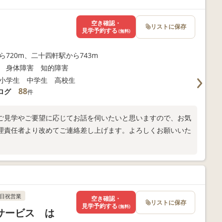
空き確認・
リストに保存
見学予約する
(無料)
ら720m、二十四軒駅から743m
 身体障害 知的障害
小学生 中学生 高校生
88
ログ
件
ご見学やご要望に応じてお話を伺いたいと思いますので、お気
理責任者より改めてご連絡差し上げます。よろしくお願いいた
日祝営業
空き確認・
リストに保存
見学予約する
(無料)
サービス は