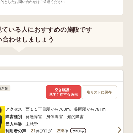
目的としたお問い合わせはご遠慮ください
見ている人におすすめの施設です
い合わせしましょう
祝営業
空き確認・
リストに保存
見学予約する
(無料)
アクセス
西１１丁目駅から763m、桑園駅から781m
障害種別
発達障害 身体障害 知的障害
受入年齢
未就学
21
298
利用者の声
ブログ
件
件
ブログup