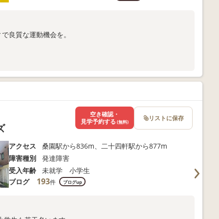
ィで良質な運動機会を。
合わせください。
空き確認・
リストに保存
見学予約する
(無料)
ズ
アクセス
桑園駅から836m、二十四軒駅から877m
障害種別
発達障害
受入年齢
未就学 小学生
193
ブログ
件
ブログup