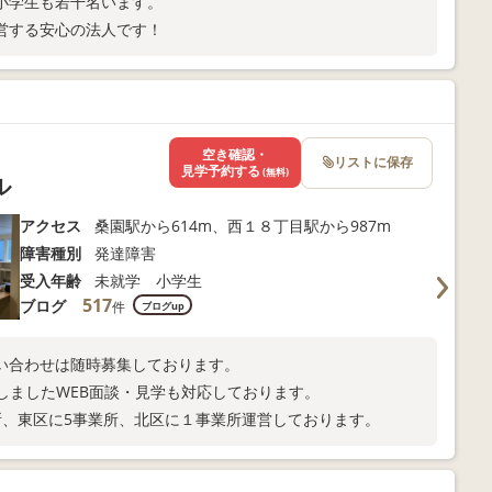
小学生も若干名います。
営する安心の法人です！
空き確認・
リストに保存
見学予約する
(無料)
ル
アクセス
桑園駅から614m、西１８丁目駅から987m
障害種別
発達障害
受入年齢
未就学 小学生
517
ブログ
件
ブログup
い合わせは随時募集しております。
しましたWEB面談・見学も対応しております。
所、東区に5事業所、北区に１事業所運営しております。