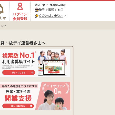
児発・放デイ運営法人向け
施設を掲載する
open_in_new
ログイン
療育教材を申込む
open_in_new
会員登録
ました
児発・放デイ運営者さまへ