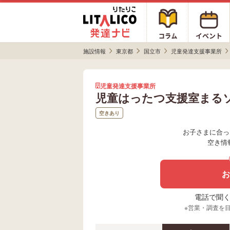
施設情報
東京都
国立市
児童発達支援事業所
児童発達支援事業所
児童はったつ支援室まる
空きあり
お子さまに合っ
空き情
お
電話で聞く場
※営業・調査を