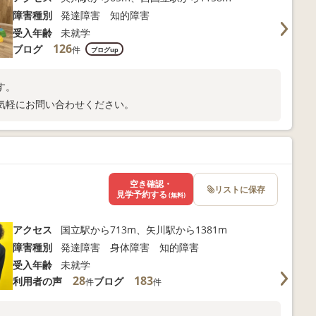
障害種別
発達障害 知的障害
受入年齢
未就学
126
ブログ
件
ブログup
す。
気軽にお問い合わせください。
空き確認・
リストに保存
見学予約する
(無料)
アクセス
国立駅から713m、矢川駅から1381m
障害種別
発達障害 身体障害 知的障害
受入年齢
未就学
28
183
利用者の声
ブログ
件
件