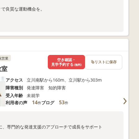
ィで良質な運動機会を。
合わせください。
祝営業
空き確認・
リストに保存
見学予約する
(無料)
教室
アクセス
立川南駅から160m、立川駅から303m
障害種別
発達障害 知的障害
受入年齢
未就学
14
53
利用者の声
ブログ
件
件
に、専門的な発達支援のアプローチで成長をサポート