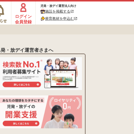
児発・放デイ運営法人向け
施設を掲載する
open_in_new
ログイン
療育教材を申込む
open_in_new
会員登録
児発・放デイ運営者さまへ