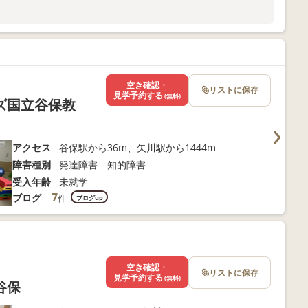
ま向けサポートも充実
以下よりお問い合わせください！
空き確認・
リストに保存
見学予約する
(無料)
ズ国立谷保教
アクセス
谷保駅から36m、矢川駅から1444m
障害種別
発達障害 知的障害
受入年齢
未就学
7
ブログ
件
ブログup
空き確認・
リストに保存
見学予約する
(無料)
谷保