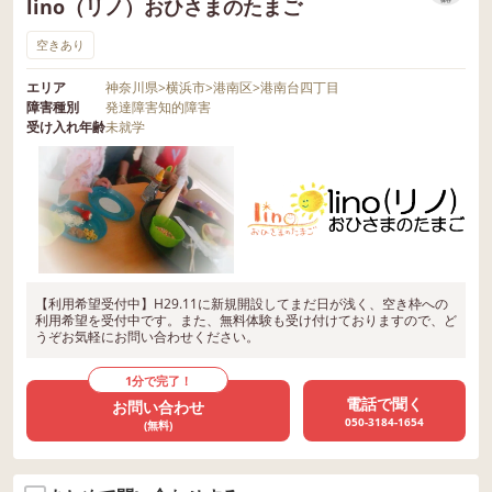
lino（リノ）おひさまのたまご
空きあり
エリア
神奈川県
>
横浜市
>
港南区
>
港南台四丁目
障害種別
発達障害
知的障害
受け入れ年齢
未就学
【利用希望受付中】H29.11に新規開設してまだ日が浅く、空き枠への
利用希望を受付中です。また、無料体験も受け付けておりますので、ど
うぞお気軽にお問い合わせください。
1分で完了！
電話で聞く
お問い合わせ
050-3184-1654
(無料)