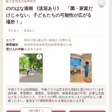
児童発達支援事業所
リストに
ののはな港南 《送迎あり》 「園・家庭だ
保存
けじゃない、子どもたちの可能性が広がる
場所！」
空きあり
送迎あり
エリア
神奈川県
>
横浜市
>
港南区
>
日野中央
障害種別
発達障害
身体障害
知的障害
重症心身
受け入れ年齢
未就学
小学生
午前クラスは利用相談、午後クラスは空き待ち登録を受け付けています
📩年齢、希望曜日、通園先、送迎場所、保護者送迎の可否、必要な支援
などをご入力のうえ、リタリコの問い合わせボタンまたはHPからご連
絡ください。返信まで1週間程度かかる場合があります⏳
1分で完了！