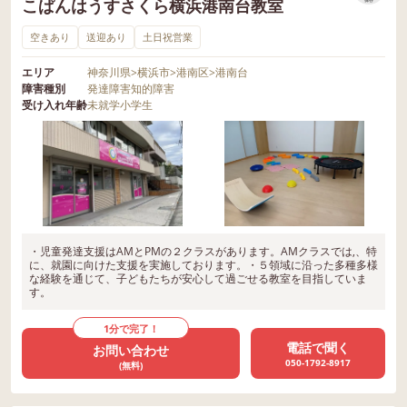
こぱんはうすさくら横浜港南台教室
空きあり
送迎あり
土日祝営業
エリア
神奈川県
>
横浜市
>
港南区
>
港南台
障害種別
発達障害
知的障害
受け入れ年齢
未就学
小学生
・児童発達支援はAMとPMの２クラスがあります。AMクラスでは,、特
に、就園に向けた支援を実施しております。・５領域に沿った多種多様
な経験を通じて、子どもたちが安心して過ごせる教室を目指していま
す。
1分で完了！
電話で聞く
お問い合わせ
050-1792-8917
(無料)