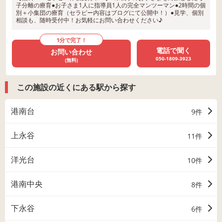
子分離の療育●お子さま1人に指導員1人の完全マンツーマン●2時間の個
別＋小集団の療育（セラピー内容はブログにて公開中！）●見学、個別
相談も、随時受付中！お気軽にお問い合わせください♪
1分で完了！
電話で聞く
お問い合わせ
050-1809-3923
(無料)
この施設の近くにある駅から探す
港南台
9件
上永谷
11件
洋光台
10件
港南中央
8件
下永谷
6件