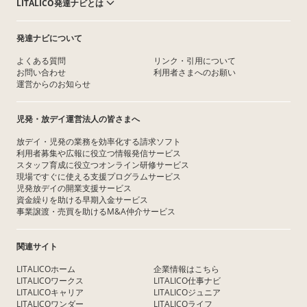
LITALICO発達ナビとは
発達ナビについて
よくある質問
リンク・引用について
お問い合わせ
利用者さまへのお願い
運営からのお知らせ
児発・放デイ運営法人の皆さまへ
放デイ・児発の業務を効率化する請求ソフト
利用者募集や広報に役立つ情報発信サービス
スタッフ育成に役立つオンライン研修サービス
現場ですぐに使える支援プログラムサービス
児発放デイの開業支援サービス
資金繰りを助ける早期入金サービス
事業譲渡・売買を助けるM&A仲介サービス
関連サイト
LITALICOホーム
企業情報はこちら
LITALICOワークス
LITALICO仕事ナビ
LITALICOキャリア
LITALICOジュニア
LITALICOワンダー
LITALICOライフ