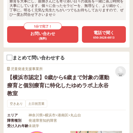
療育を大事にし、親御さんにも寄り添い日々の成長を一緒に喜ぶ時間を
大事にしています。個々に合ったセラピーを、無理なく、より細かく、
丁寧に。明るく元気な先生たちがいつでもお待ちしておりますので、ぜ
ひ一度お問合せ下さいませ☆
1分で完了！
電話で聞く
お問い合わせ
050-3628-6813
(無料)
まとめて問い合わせする
児童発達支援事業所
リストに
【横浜市認定】0歳から6歳まで対象の運動
保存
療育と個別療育に特化したゆめラボ上永谷
教室
空きあり
土日祝営業
エリア
神奈川県
>
横浜市
>
港南区
>
丸山台
障害種別
発達障害
知的障害
受け入れ年齢
未就学