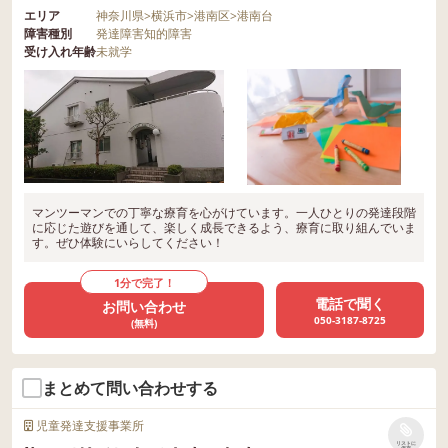
エリア
神奈川県
>
横浜市
>
港南区
>
港南台
障害種別
発達障害
知的障害
受け入れ年齢
未就学
マンツーマンでの丁寧な療育を心がけています。一人ひとりの発達段階
に応じた遊びを通して、楽しく成長できるよう、療育に取り組んでいま
す。ぜひ体験にいらしてください！
1分で完了！
電話で聞く
お問い合わせ
050-3187-8725
(無料)
まとめて問い合わせする
児童発達支援事業所
リストに
保存