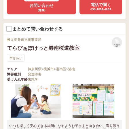
電話で聞く
お問い合わせ
050-1808-4868
(無料)
まとめて問い合わせする
児童発達支援事業所
リストに
てらぴぁぽけっと港南桜道教室
保存
空きあり
エリア
神奈川県
>
横浜市
>
港南区
>
港南
障害種別
発達障害
受け入れ年齢
未就学
いつも楽しく安心できる場所になるようお子さまと向き合い、寄り添う