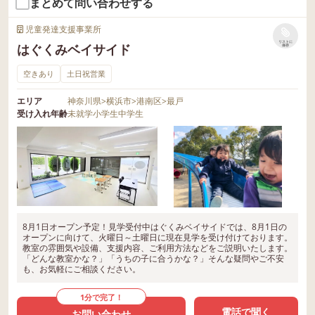
まとめて問い合わせする
児童発達支援事業所
リストに
はぐくみベイサイド
保存
空きあり
土日祝営業
エリア
神奈川県
>
横浜市
>
港南区
>
最戸
受け入れ年齢
未就学
小学生
中学生
8月1日オープン予定！見学受付中はぐくみベイサイドでは、8月1日の
オープンに向けて、火曜日～土曜日に現在見学を受け付けております。
教室の雰囲気や設備、支援内容、ご利用方法などをご説明いたします。
「どんな教室かな？」「うちの子に合うかな？」そんな疑問やご不安
も、お気軽にご相談ください。
1分で完了！
電話で聞く
お問い合わせ