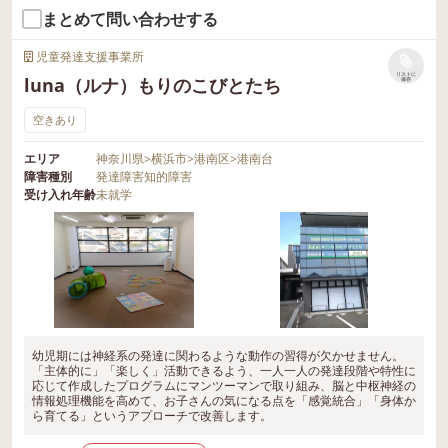
まとめて問い合わせする
児童発達支援事業所
リストに
luna（ルナ）もりのこびとたち
保存
空きあり
エリア
神奈川県
>
横浜市
>
港南区
>
港南台
障害種別
発達障害
知的障害
受け入れ年齢
未就学
幼児期には神経系の発達に関わるような動作の習得が欠かせません。
「主体的に」「楽しく」活動できるよう、一人一人の発達段階や特性に
応じて作成したプログラムにマンツーマンで取り組み、脳と中枢神経の
情報処理機能を高めて、お子さんの気になる点を「感覚統合」「身体か
ら育てる」というアプローチで改善します。