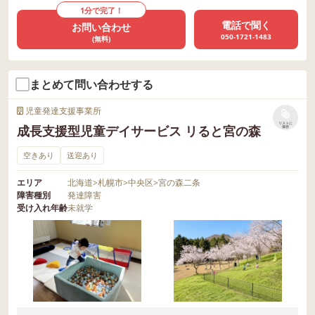
1分で完了！
電話で聞く
お問い合わせ
050-1721-1483
(無料)
まとめて問い合わせする
児童発達支援事業所
リストに
成長支援型児童デイサービス リると宮の森
保存
空きあり
送迎あり
エリア
北海道
>
札幌市
>
中央区
>
宮の森二条
障害種別
発達障害
受け入れ年齢
未就学