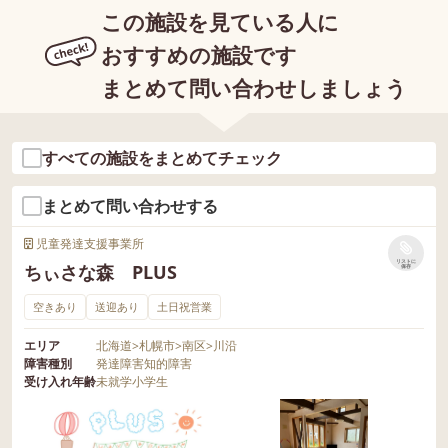
この施設を見ている人に
おすすめの施設です
まとめて問い合わせしましょう
すべての施設をまとめてチェック
まとめて問い合わせする
児童発達支援事業所
リストに
ちぃさな森 PLUS
保存
空きあり
送迎あり
土日祝営業
エリア
北海道
>
札幌市
>
南区
>
川沿
障害種別
発達障害
知的障害
受け入れ年齢
未就学
小学生