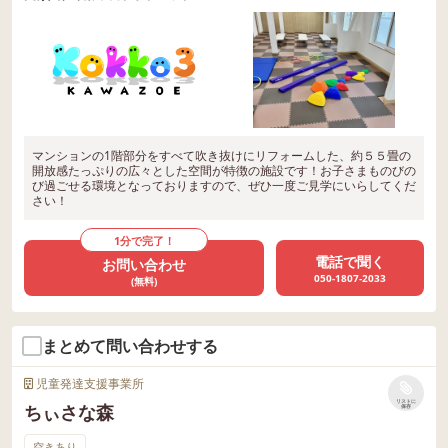
マンションの1階部分をすべて吹き抜けにリフォームした、約５５畳の
開放感たっぷりの広々とした空間が特徴の施設です！お子さまものびの
び過ごせる環境となっておりますので、ぜひ一度ご見学にいらしてくだ
さい！
1分で完了！
電話で聞く
お問い合わせ
050-1807-2033
(無料)
まとめて問い合わせする
児童発達支援事業所
リストに
ちぃさな森
保存
空きあり