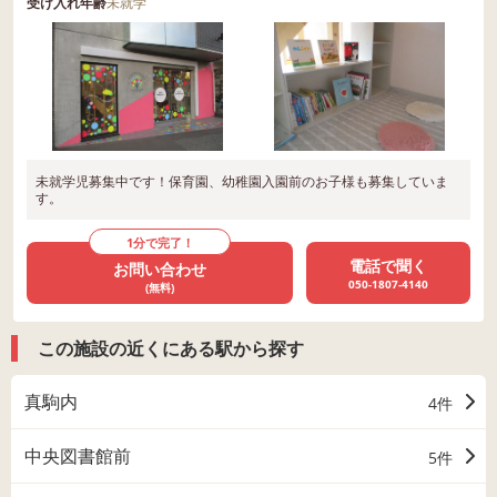
受け入れ年齢
未就学
未就学児募集中です！保育園、幼稚園入園前のお子様も募集していま
す。
1分で完了！
電話で聞く
お問い合わせ
050-1807-4140
(無料)
この施設の近くにある駅から探す
真駒内
4件
中央図書館前
5件