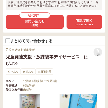
現在、利用児を募集しておりますので お気軽にお問合せください。当
事業所は感覚統合や自然豊か園庭にて自由に活動することが出来ます。
1分で完了！
電話で聞く
お問い合わせ
050-1809-2744
(無料)
まとめて問い合わせする
児童発達支援事業所
リストに
児童発達支援・放課後等デイサービス は
保存
ぴぷる
空きあり
送迎あり
土日祝営業
エリア
北海道
>
札幌市
>
中央区
>
南
障害種別
発達障害
受け入れ年齢
未就学