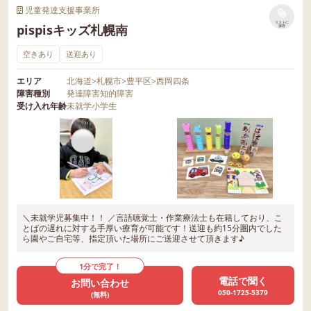
児童発達支援事業所
リストに
pispisキッズ札幌南
保存
空きあり
送迎あり
エリア
北海道
>
札幌市
>
豊平区
>
西岡四条
障害種別
発達障害
知的障害
受け入れ年齢
未就学
小学生
＼未就学児募集中！！ ／言語聴覚士・作業療法士も在籍しており、こ
とばの遅れに対する手厚い療育が可能です！送迎も約15分圏内でした
ら園やご自宅等、指定頂いた場所にご送迎させて頂きます♪
1分で完了！
電話で聞く
お問い合わせ
050-1725-5379
(無料)