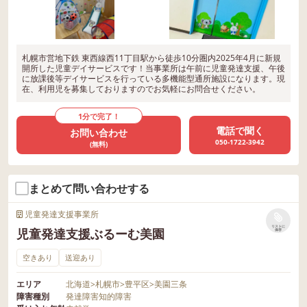
札幌市営地下鉄 東西線西11丁目駅から徒歩10分圏内2025年4月に新規
開所した児童デイサービスです！当事業所は午前に児童発達支援、午後
に放課後等デイサービスを行っている多機能型通所施設になります。現
在、利用児を募集しておりますのでお気軽にお問合せください。
1分で完了！
電話で聞く
お問い合わせ
050-1722-3942
(無料)
まとめて問い合わせする
児童発達支援事業所
リストに
児童発達支援ぶるーむ美園
保存
空きあり
送迎あり
エリア
北海道
>
札幌市
>
豊平区
>
美園三条
障害種別
発達障害
知的障害