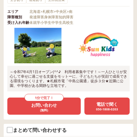
エリア
北海道
>
札幌市
>
中央区
>
南
障害種別
発達障害
身体障害
知的障害
受け入れ年齢
未就学
小学生
中学生
高校生
～令和7年4月1日オープン(^^♪ 利用者募集中です！～一人ひとりが安
心して幸せに過ごせる支援をモットーに、子どもたちが笑顔で成長でき
る環境をつくります。★札幌市電「中島公園通」徒歩３分★近隣に公
園、中学校がある閑静な立地です。
1分で完了！
電話で聞く
お問い合わせ
050-1808-0203
(無料)
まとめて問い合わせする