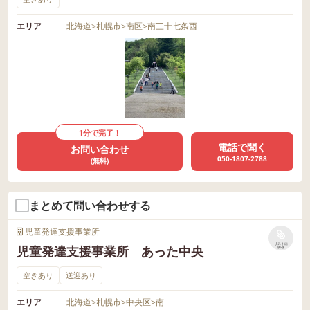
エリア
北海道
>
札幌市
>
南区
>
南三十七条西
1分で完了！
電話で聞く
お問い合わせ
050-1807-2788
(無料)
まとめて問い合わせする
児童発達支援事業所
リストに
児童発達支援事業所 あった中央
保存
空きあり
送迎あり
エリア
北海道
>
札幌市
>
中央区
>
南