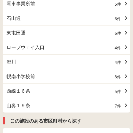
電車事業所前
5件
石山通
6件
東屯田通
6件
ロープウェイ入口
4件
澄川
4件
幌南小学校前
8件
西線１６条
5件
山鼻１９条
7件
この施設のある市区町村から探す