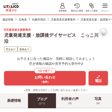
施設情報
北海道
札幌市南区
児童発達支援事業所
児童発達支援・放課後デ
児童発達支援事業所
児童発達支援・放課後デイサービス こっこ川
リストに
保存
沿
空きあり
送迎あり
お子さまに合った施設か、気軽に相談してみましょう
空き情報の確認や見学予約も受付中♪
1分で完了！
お問い合わせ
電話
（無料）
※営業・調査を目的としたお問い合わせはご遠慮ください
利用者の声
写真
ブログ
基礎情報
(0)
(4)
(211)