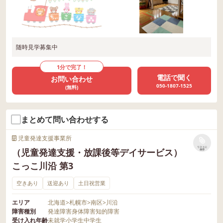
随時見学募集中
1分で完了！
電話で聞く
お問い合わせ
050-1807-1525
(無料)
まとめて問い合わせする
児童発達支援事業所
リストに
（児童発達支援・放課後等デイサービス）
保存
こっこ川沿 第3
空きあり
送迎あり
土日祝営業
エリア
北海道
>
札幌市
>
南区
>
川沿
障害種別
発達障害
身体障害
知的障害
受け入れ年齢
未就学
小学生
中学生