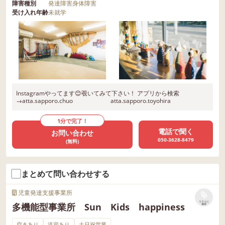
障害種別
発達障害
身体障害
受け入れ年齢
未就学
Instagramやってます😊覗いてみて下さい！ アプリから検索
→atta.sapporo.chuo atta.sapporo.toyohira
1分で完了！
電話で聞く
お問い合わせ
050-3628-8479
(無料)
まとめて問い合わせする
児童発達支援事業所
リストに
多機能型事業所 Sun Kids happiness
保存
空きあり
送迎あり
土日祝営業