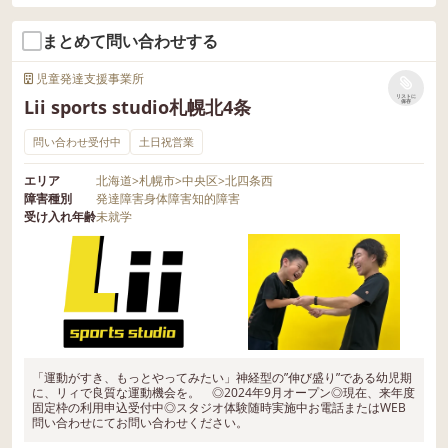
まとめて問い合わせする
児童発達支援事業所
リストに
Lii sports studio札幌北4条
保存
問い合わせ受付中
土日祝営業
エリア
北海道
>
札幌市
>
中央区
>
北四条西
障害種別
発達障害
身体障害
知的障害
受け入れ年齢
未就学
「運動がすき、もっとやってみたい」神経型の”伸び盛り”である幼児期
に、リィで良質な運動機会を。 ◎2024年9月オープン◎現在、来年度
固定枠の利用申込受付中◎スタジオ体験随時実施中お電話またはWEB
問い合わせにてお問い合わせください。