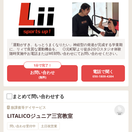
「運動がすき、もっとうまくなりたい」神経型の発達が完成する学童期
に、リィで良質な運動機会を。 ◎元町駅より徒歩2分◎スタジオ体験
随時実施中お電話またはWEB問い合わせにてお問い合わせください。
1分で完了！
電話で聞く
お問い合わせ
050-1809-4384
(無料)
まとめて問い合わせする
放課後等デイサービス
リストに
LITALICOジュニア三宮教室
保存
問い合わせ受付中
土日祝営業