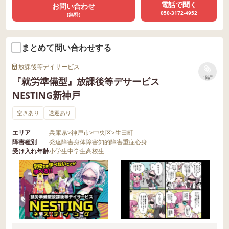
電話で聞く
お問い合わせ
050-3172-4952
(無料)
まとめて問い合わせする
放課後等デイサービス
リストに
『就労準備型』放課後等デサービス
保存
NESTING新神戸
空きあり
送迎あり
エリア
兵庫県
>
神戸市
>
中央区
>
生田町
障害種別
発達障害
身体障害
知的障害
重症心身
受け入れ年齢
小学生
中学生
高校生