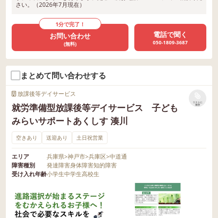
さい。（2026年7月現在）
1分で完了！
電話で聞く
お問い合わせ
050-1809-3687
(無料)
まとめて問い合わせする
放課後等デイサービス
リストに
就労準備型放課後等デイサービス 子ども
保存
みらいサポートあくしす 湊川
空きあり
送迎あり
土日祝営業
エリア
兵庫県
>
神戸市
>
兵庫区
>
中道通
障害種別
発達障害
身体障害
知的障害
受け入れ年齢
小学生
中学生
高校生