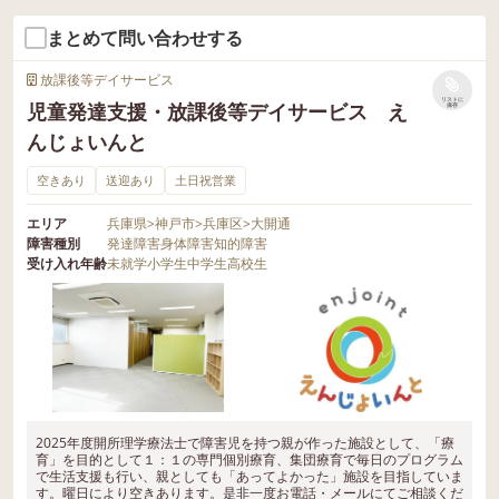
まとめて問い合わせする
放課後等デイサービス
リストに
児童発達支援・放課後等デイサービス え
保存
んじょいんと
空きあり
送迎あり
土日祝営業
エリア
兵庫県
>
神戸市
>
兵庫区
>
大開通
障害種別
発達障害
身体障害
知的障害
受け入れ年齢
未就学
小学生
中学生
高校生
2025年度開所理学療法士で障害児を持つ親が作った施設として、「療
育」を目的として１：１の専門個別療育、集団療育で毎日のプログラム
で生活支援も行い、親としても「あってよかった」施設を目指していま
す。曜日により空きあります。是非一度お電話・メールにてご相談くだ