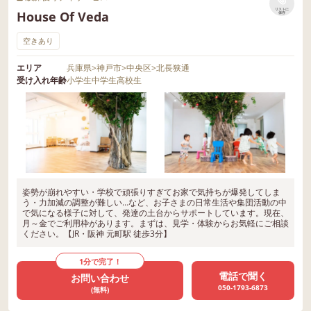
リストに
House Of Veda
保存
空きあり
エリア
兵庫県
>
神戸市
>
中央区
>
北長狭通
受け入れ年齢
小学生
中学生
高校生
姿勢が崩れやすい・学校で頑張りすぎてお家で気持ちが爆発してしま
う・力加減の調整が難しい…など、お子さまの日常生活や集団活動の中
で気になる様子に対して、発達の土台からサポートしています。現在、
月～金でご利用枠があります。まずは、見学・体験からお気軽にご相談
ください。【JR・阪神 元町駅 徒歩3分】
1分で完了！
電話で聞く
お問い合わせ
050-1793-6873
(無料)