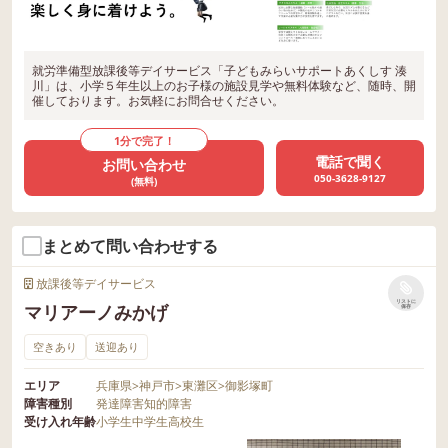
就労準備型放課後等デイサービス「子どもみらいサポートあくしす 湊
川」は、小学５年生以上のお子様の施設見学や無料体験など、随時、開
催しております。お気軽にお問合せください。
1分で完了！
電話で聞く
お問い合わせ
050-3628-9127
(無料)
まとめて問い合わせする
放課後等デイサービス
リストに
マリアーノみかげ
保存
空きあり
送迎あり
エリア
兵庫県
>
神戸市
>
東灘区
>
御影塚町
障害種別
発達障害
知的障害
受け入れ年齢
小学生
中学生
高校生