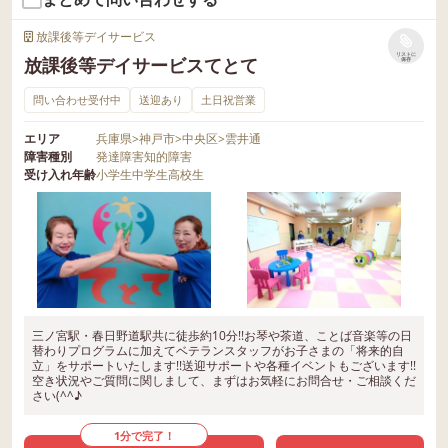
放課後等デイサービス
リストに
放課後等デイサービスてとて
保存
問い合わせ受付中
送迎あり
土日祝営業
エリア
兵庫県
>
神戸市
>
中央区
>
雲井通
障害種別
発達障害
知的障害
受け入れ年齢
小学生
中学生
高校生
三ノ宮駅・春日野道駅共に徒歩約10分!!お琴や茶道、ことば音楽等の日
替わりプログラムに加えてベテランスタッフがお子さまの「将来的自
立」をサポートいたします!!送迎サポートや各種イベントもございます!!
空き状況やご質問に関しまして、まずはお気軽にお問合せ・ご相談くだ
さい(^^♪
1分で完了！