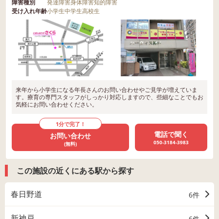
障害種別
発達障害
身体障害
知的障害
受け入れ年齢
小学生
中学生
高校生
来年から小学生になる年長さんのお問い合わせやご見学が増えていま
す。療育の専門スタッフがしっかり対応しますので、些細なことでもお
気軽にお問い合わせください。
1分で完了！
電話で聞く
お問い合わせ
050-3184-3983
(無料)
この施設の近くにある駅から探す
春日野道
6件
新神戸
6件