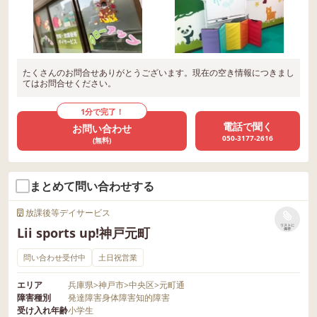
たくさんのお問合せありがとうございます。現在の空き情報につきまし
てはお問合せください。
1分で完了！
電話で聞く
お問い合わせ
050-3177-2616
(無料)
まとめて問い合わせする
放課後等デイサービス
リストに
Lii sports up!神戸元町
保存
問い合わせ受付中
土日祝営業
エリア
兵庫県
>
神戸市
>
中央区
>
元町通
障害種別
発達障害
身体障害
知的障害
受け入れ年齢
小学生