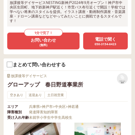
放課後等デイサービスNESTING新神戸2024年9月オープン！神戸市中
央区生田町、地下鉄新神戸駅近く！市営バス布引近くで開設！学校では
学べない将来のスタイルを提供。イラスト講座・動画制作講座・音楽講
座・ドローン講座などなどやってみたいことに挑戦できるスタイルで
す！
1分で完了！
電話で聞く
お問い合わせ
050-3154-6423
(無料)
まとめて問い合わせする
放課後等デイサービス
リストに
グローアップ 春日野道事業所
保存
空きあり
送迎あり
土日祝営業
エリア
兵庫県
>
神戸市
>
中央区
>
神若通
障害種別
発達障害
知的障害
受け入れ年齢
未就学
小学生
中学生
高校生