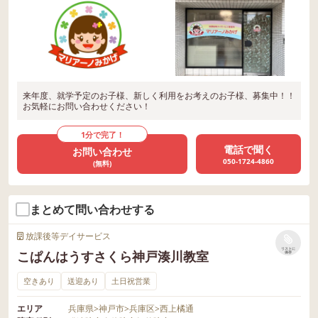
来年度、就学予定のお子様、新しく利用をお考えのお子様、募集中！！
お気軽にお問い合わせください！
1分で完了！
電話で聞く
お問い合わせ
050-1724-4860
(無料)
まとめて問い合わせする
放課後等デイサービス
リストに
こぱんはうすさくら神戸湊川教室
保存
空きあり
送迎あり
土日祝営業
エリア
兵庫県
>
神戸市
>
兵庫区
>
西上橘通