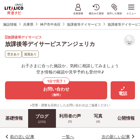
施設情報
兵庫県
神戸市中央区
放課後等デイサービス
放課後等デイサービ
放課後等デイサービス
放課後等デイサービスアンジェリカ
リストに
保存
空きあり
送迎あり
お子さまに合った施設か、気軽に相談してみましょう
空き情報の確認や見学予約も受付中♪
1分で完了！
お問い合わせ
電話
（無料）
※営業・調査を目的としたお問い合わせはご遠慮ください
利用者の声
写真
ブログ
基礎情報
公開情報
(0)
(4)
(233)
前の古い記事
一覧へ
次の新しい記事