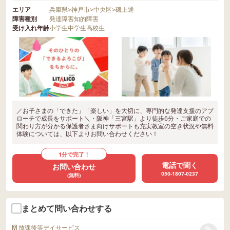
エリア
兵庫県
>
神戸市
>
中央区
>
磯上通
障害種別
発達障害
知的障害
受け入れ年齢
小学生
中学生
高校生
／お子さまの「できた」「楽しい」を大切に、専門的な発達支援のアプ
ローチで成長をサポート＼・阪神「三宮駅」より徒歩6分・ご家庭での
関わり方が分かる保護者さま向けサポートも充実教室の空き状況や無料
体験については、以下よりお問い合わせください！
1分で完了！
電話で聞く
お問い合わせ
050-1807-0237
(無料)
まとめて問い合わせする
放課後等デイサービス