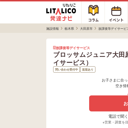
施設情報
栃木県
大田原市
放課後等デイサービ
放課後等デイサービス
ブロッサムジュニア大田
イサービス）
問い合わせ受付中
送迎あり
お子さまに合っ
空き情
お
電話で聞く場
※営業・調査を