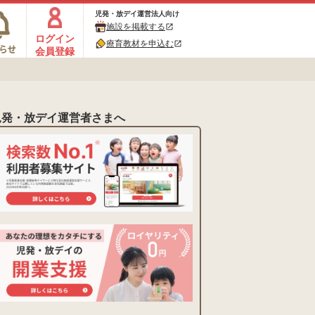
児発・放デイ運営法人向け
施設を掲載する
open_in_new
ログイン
療育教材を申込む
open_in_new
会員登録
児発・放デイ運営者さまへ