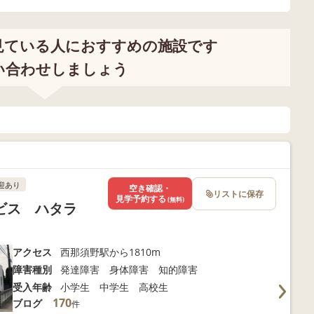
見ている人におすすめの施設です
い合わせしましょう
迎あり
空き確認・
リストに保存
見学予約する
(無料)
ビス ハタラ
アクセス
西那須野駅から1810m
障害種別
発達障害 身体障害 知的障害
受入年齢
小学生 中学生 高校生
170
ブログ
件