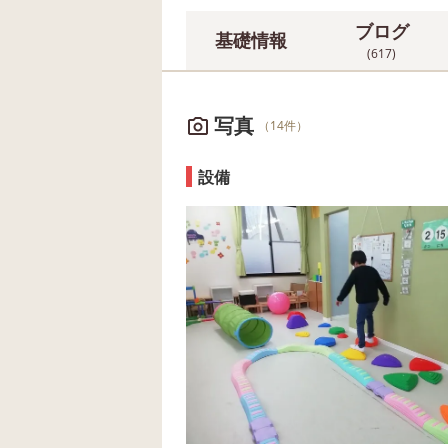
ブログ
基礎情報
(617)
写真
（14件）
設備