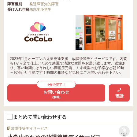
障害種別
発達障害
知的障害
受け入れ年齢
未就学
小学生
2023年1月オープンの児童発達支援、放課後等デイサービスです。内装
も1から全て仕上げたので綺麗で清潔な空間をお届け致します。送迎あ
り、寒い時期にはうれしい床暖房完備！！未就園のお子様など朝10時
～お預かり可能です！時間の相談など気軽にごお問い合わせ下さい。
1分で完了！
お問い合わせ
電話
(無料)
まとめて問い合わせする
放課後等デイサービス
リストに
小学生のための放課後等デイサービス
保存