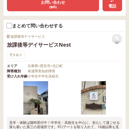
お問い合わせ
電話
(無料)
まとめて問い合わせする
放課後等デイサービス
リストに
放課後等デイサービスNest
保存
空きあり
エリア
兵庫県
>
西宮市
>
北口町
障害種別
発達障害
知的障害
受け入れ年齢
小学生
中学生
高校生
見学・体験は随時受付中！中学生・高校生を中心に、安心して過ごせる
落ち着いた第三の居場所です。PC/アートを取り入れて、18歳以降も見