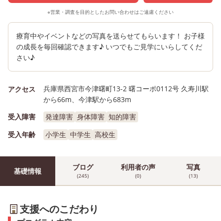
※営業・調査を目的としたお問い合わせはご遠慮ください
療育中やイベントなどの写真を送らせてもらいます！ お子様
の成長を毎回確認できます♪ いつでもご見学にいらしてくだ
さい♪
兵庫県西宮市今津曙町13-2 曙コーポ0112号 久寿川駅
アクセス
から66m、今津駅から683m
受入障害
発達障害
身体障害
知的障害
受入年齢
小学生
中学生
高校生
ブログ
利用者の声
写真
基礎情報
(245)
(0)
(13)
支援へのこだわり