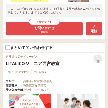
一人一人に合わせた療育を提供し、お子様の成長と親御さんの不安を解
消していきます。まずはご相談ください。
1分で完了！
お問い合わせ
電話
(無料)
まとめて問い合わせする
放課後等デイサービス
リストに
LITALICOジュニア西宮教室
保存
問い合わせ受付中
土日祝営業
エリア
兵庫県
>
西宮市
>
西福町
障害種別
発達障害
知的障害
受け入れ年齢
小学生
中学生
高校生