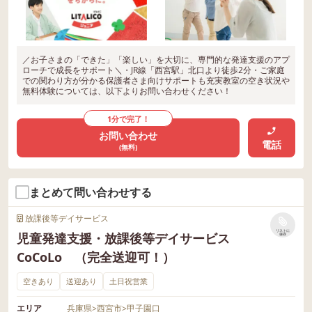
／お子さまの「できた」「楽しい」を大切に、専門的な発達支援のアプ
ローチで成長をサポート＼・JR線「西宮駅」北口より徒歩2分・ご家庭
での関わり方が分かる保護者さま向けサポートも充実教室の空き状況や
無料体験については、以下よりお問い合わせください！
1分で完了！
お問い合わせ
電話
(無料)
まとめて問い合わせする
放課後等デイサービス
リストに
児童発達支援・放課後等デイサービス
保存
CoCoLo （完全送迎可！）
空きあり
送迎あり
土日祝営業
エリア
兵庫県
>
西宮市
>
甲子園口