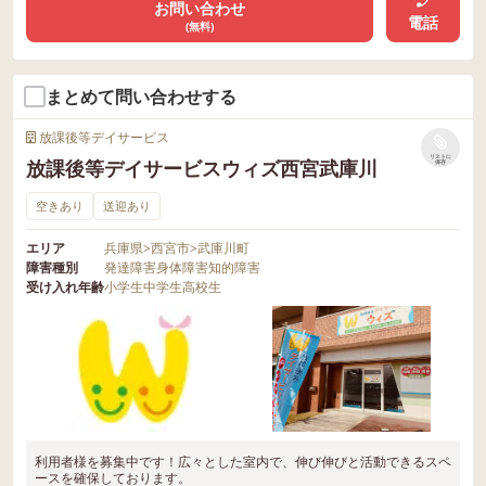
お問い合わせ
電話
(無料)
まとめて問い合わせする
放課後等デイサービス
リストに
放課後等デイサービスウィズ西宮武庫川
保存
空きあり
送迎あり
エリア
兵庫県
>
西宮市
>
武庫川町
障害種別
発達障害
身体障害
知的障害
受け入れ年齢
小学生
中学生
高校生
利用者様を募集中です！広々とした室内で、伸び伸びと活動できるスペ
ースを確保しております。