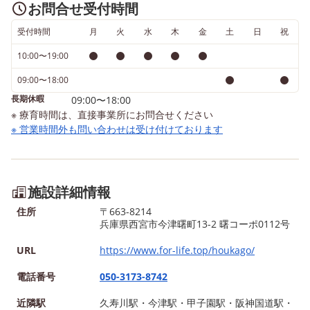
お問合せ受付時間
受付時間
月
火
水
木
金
土
日
祝
10:00〜19:00
09:00〜18:00
長期休暇
09:00〜18:00
※ 療育時間は、直接事業所にお問合せください
※ 営業時間外も問い合わせは受け付けております
施設詳細情報
住所
〒663-8214
兵庫県西宮市今津曙町13-2 曙コーポ0112号
URL
https://www.for-life.top/houkago/
電話番号
050-3173-8742
近隣駅
久寿川駅・今津駅・甲子園駅・阪神国道駅・