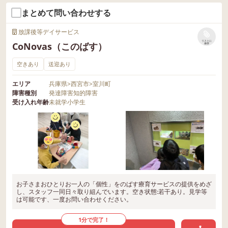
まとめて問い合わせする
放課後等デイサービス
リストに
CoNovas（このばす）
保存
空きあり
送迎あり
エリア
兵庫県
>
西宮市
>
室川町
障害種別
発達障害
知的障害
受け入れ年齢
未就学
小学生
お子さまおひとりお一人の「個性」をのばす療育サービスの提供をめざ
し、スタッフ一同日々取り組んでいます。空き状態:若干あり。見学等
は可能です、一度お問い合わせください。
1分で完了！