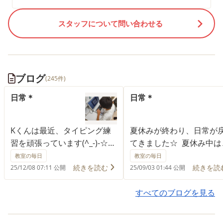
スタッフについて問い合わせる
ブログ
(245件)
日常＊
日常＊
Kくんは最近、タイピング練
夏休みが終わり、日常が
習を頑張っています(^_-)-☆
てきました☆ 夏休み中は
「もっといろいろできるよう
いろいろな活動やイベン
教室の毎日
教室の毎日
になりたい」という気持ちか
行い、笑顔がたくさん見
続きを読む
続きを読
25/12/08 07:11 公開
25/09/03 01:44 公開
ら、毎日着実にステップアッ
ました！クッキングや工
プ中です。 声をかけなくて
近くの公園へのお出かけ
すべてのブログを見る
も、自分でできることを探し
ど、思い出がいっぱいの
て練習を始める姿には感心さ
なりました(^_-)-☆ 保護