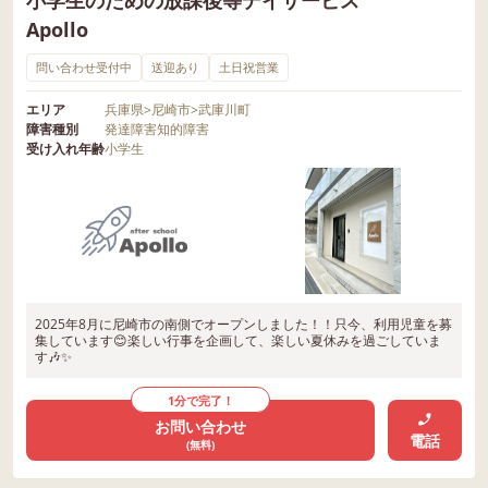
Apollo
問い合わせ受付中
送迎あり
土日祝営業
エリア
兵庫県
>
尼崎市
>
武庫川町
障害種別
発達障害
知的障害
受け入れ年齢
小学生
2025年8月に尼崎市の南側でオープンしました！！只今、利用児童を募
集しています😊楽しい行事を企画して、楽しい夏休みを過ごしていま
す🎶✨
1分で完了！
お問い合わせ
電話
(無料)