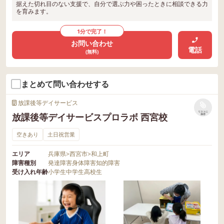
据えた切れ目のない支援で、自分で選ぶ力や困ったときに相談できる力
を育みます。
1分で完了！
お問い合わせ
電話
(無料)
まとめて問い合わせする
放課後等デイサービス
リストに
放課後等デイサービスプロラボ 西宮校
保存
空きあり
土日祝営業
エリア
兵庫県
>
西宮市
>
和上町
障害種別
発達障害
身体障害
知的障害
受け入れ年齢
小学生
中学生
高校生