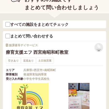
まとめて問い合わせしましょう
すべての施設をまとめてチェック
まとめて問い合わせする
放課後等デイサービス
リストに
療育支援エフ 西宮南昭和町教室
保存
空きあり
送迎あり
土日祝営業
エリア
兵庫県
>
西宮市
>
南昭和町
障害種別
発達障害
知的障害
受け入れ年齢
小学生
中学生
高校生