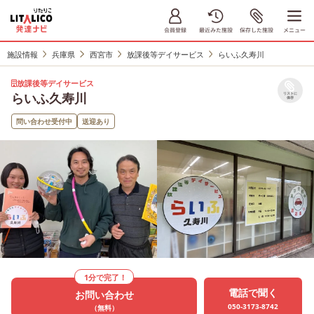
施設情報
兵庫県
西宮市
放課後等デイサービス
らいふ久寿川
放課後等デイサービス
らいふ久寿川
リストに
保存
問い合わせ受付中
送迎あり
1分で完了！
電話で聞く
お問い合わせ
050-3173-8742
（無料）