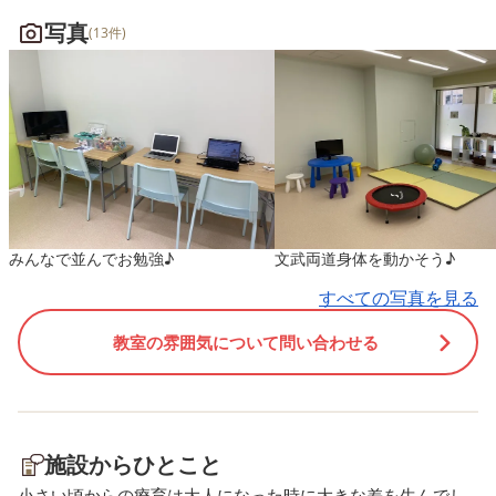
せられます！！ Kくんの意欲
皆さまも、ご理解・ご協
写真
(13件)
と成長に、スタッフ一同とて
いただき、ありがとうご
も嬉しく思っています☺
ました！ 新学期がスター
し、夏休みの楽しい気分
一転、朝の早起きや学校
のリズムに体を戻すのは
単ではないかもしれませ
「学校行きたくないな…
「なんとなく疲れやすい
みんなで並んでお勉強♪
文武両道身体を動かそう♪
「ちょっと気分が落ち込
そんな様子が見られるこ
すべての写真を見る
も、この時期にはよくあ
教室の雰囲気について問い合わせる
とです。 今は無理に「が
れ！」と言わず、少しず
ズムを取り戻していける
う、添っていきたいと思
す(^^)
施設からひとこと
小さい頃からの療育は大人になった時に大きな差を生んでし