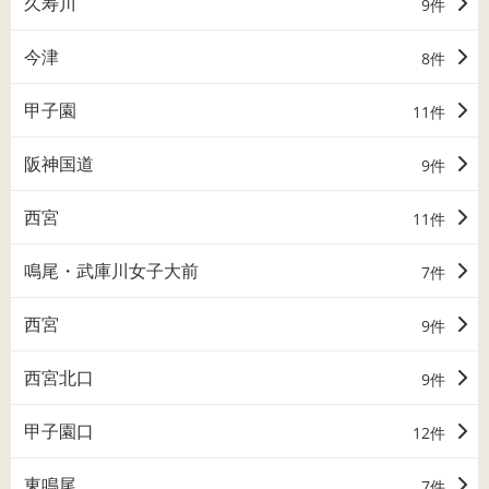
久寿川
9件
今津
8件
甲子園
11件
阪神国道
9件
西宮
11件
鳴尾・武庫川女子大前
7件
西宮
9件
西宮北口
9件
甲子園口
12件
東鳴尾
7件