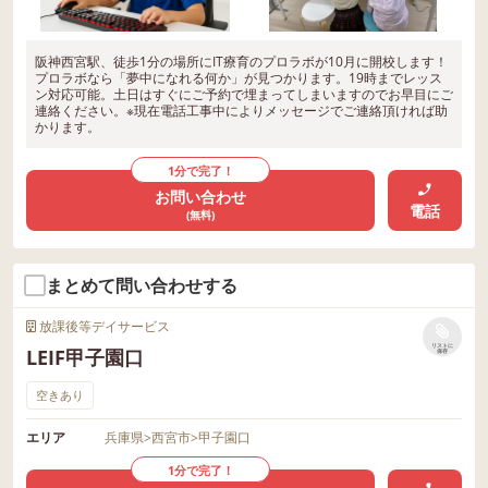
阪神西宮駅、徒歩1分の場所にIT療育のプロラボが10月に開校します！
プロラボなら「夢中になれる何か」が見つかります。19時までレッス
ン対応可能。土日はすぐにご予約で埋まってしまいますのでお早目にご
連絡ください。※現在電話工事中によりメッセージでご連絡頂ければ助
かります。
1分で完了！
お問い合わせ
電話
(無料)
まとめて問い合わせする
放課後等デイサービス
リストに
LEIF甲子園口
保存
空きあり
エリア
兵庫県
>
西宮市
>
甲子園口
1分で完了！