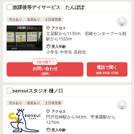
放課後等デイサービス たんぽぽ
空きあり
送迎あり
土日祝営業
リストに
保存
アクセス
立花駅から1135m、尼崎センタープール前
駅から1555m
受入年齢
小学生 中学生 高校生
1分で完了！
電話で聞く
お問い合わせ
050-3155-1730
（無料）
sansuiスタジオ 樋ノ口
空きあり
送迎あり
土日祝営業
リストに
保存
アクセス
門戸厄神駅から943m、甲東園駅から
1276m
受入年齢