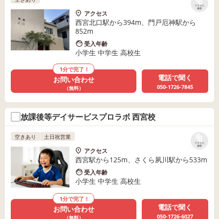
リストに
保存
アクセス
西宮北口駅から394m、門戸厄神駅から
852m
受入年齢
小学生 中学生 高校生
1分で完了！
電話で聞く
お問い合わせ
050-1726-7845
（無料）
放課後等デイサービスプロラボ 西宮校
空きあり
土日祝営業
リストに
保存
アクセス
西宮駅から125m、さくら夙川駅から533m
受入年齢
小学生 中学生 高校生
1分で完了！
電話で聞く
お問い合わせ
050-1726-6027
（無料）