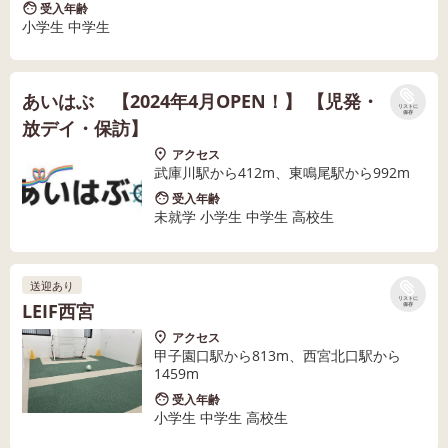
受入年齢
小学生 中学生
あいはぶ 【2024年4月OPEN！】 【児発・
リストに
保存
放デイ・保訪】
アクセス
武庫川駅から412m、東鳴尾駅から992m
受入年齢
未就学 小学生 中学生 高校生
送迎あり
リストに
LEIF西宮
保存
アクセス
甲子園口駅から813m、西宮北口駅から
1459m
受入年齢
小学生 中学生 高校生