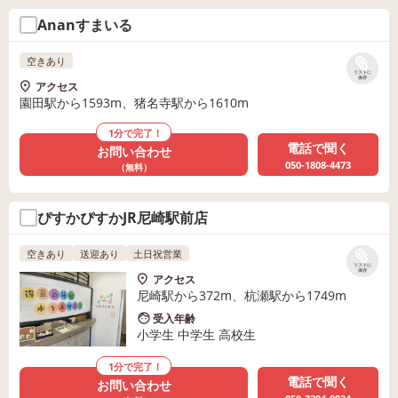
Ananすまいる
空きあり
リストに
保存
アクセス
園田駅から1593m、猪名寺駅から1610m
1分で完了！
電話で聞く
お問い合わせ
050-1808-4473
（無料）
ぴすかぴすかJR尼崎駅前店
空きあり
送迎あり
土日祝営業
リストに
保存
アクセス
尼崎駅から372m、杭瀬駅から1749m
受入年齢
小学生 中学生 高校生
1分で完了！
電話で聞く
お問い合わせ