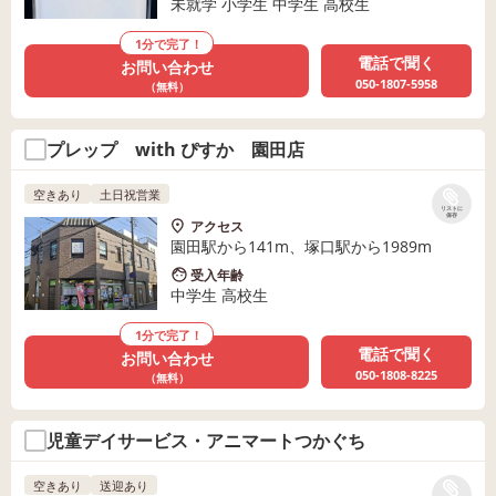
未就学 小学生 中学生 高校生
1分で完了！
電話で聞く
お問い合わせ
050-1807-5958
（無料）
プレップ with ぴすか 園田店
空きあり
土日祝営業
リストに
保存
アクセス
園田駅から141m、塚口駅から1989m
受入年齢
中学生 高校生
1分で完了！
電話で聞く
お問い合わせ
050-1808-8225
（無料）
児童デイサービス・アニマートつかぐち
空きあり
送迎あり