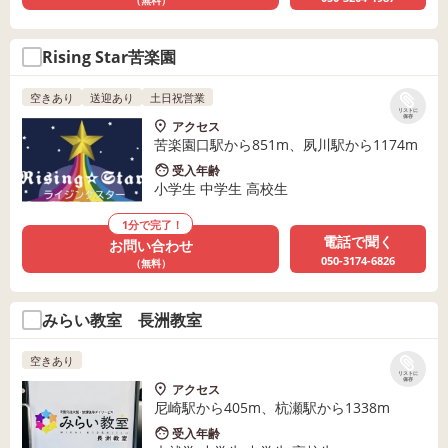
（無料）
Rising Star苦楽園
空きあり
送迎あり
土日祝営業
リストに
保存
アクセス
苦楽園口駅から851m、夙川駅から1174m
受入年齢
小学生 中学生 高校生
1分で完了！
電話で聞く
お問い合わせ
050-3174-6826
（無料）
みらい教室 長洲教室
空きあり
リストに
保存
アクセス
尼崎駅から405m、杭瀬駅から1338m
受入年齢