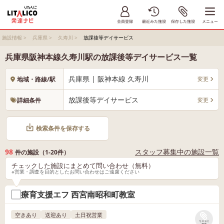
施設情報
>
兵庫県
>
久寿川
>
放課後等デイサービス
兵庫県阪神本線久寿川駅の放課後等デイサービス一覧
兵庫県 | 阪神本線 久寿川
変更
地域・路線/駅
放課後等デイサービス
変更
詳細条件
検索条件を保存する
98
スタッフ募集中の施設一覧
件の施設（1-20件）
チェックした施設にまとめて問い合わせ（無料）
※営業・調査を目的としたお問い合わせはご遠慮ください
療育支援エフ 西宮南昭和町教室
空きあり
送迎あり
土日祝営業
リストに