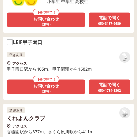
小学生 中学生 高校生
1分で完了！
電話で聞く
お問い合わせ
050-3187-9689
（無料）
LEIF甲子園口
空きあり
リストに
保存
アクセス
甲子園口駅から405m、甲子園駅から1682m
1分で完了！
電話で聞く
お問い合わせ
050-1784-1302
（無料）
送迎あり
リストに
くれよんクラブ
保存
アクセス
香櫨園駅から377m、さくら夙川駅から411m