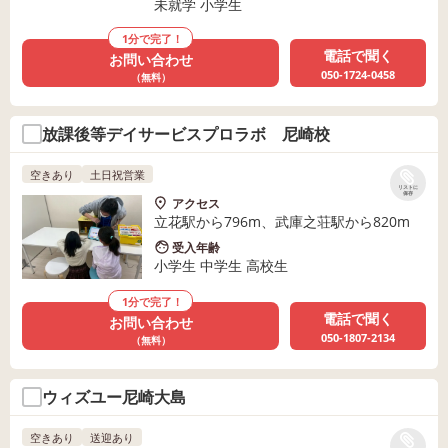
未就学 小学生
1分で完了！
電話で聞く
お問い合わせ
050-1724-0458
（無料）
放課後等デイサービスプロラボ 尼崎校
空きあり
土日祝営業
リストに
保存
アクセス
立花駅から796m、武庫之荘駅から820m
受入年齢
小学生 中学生 高校生
1分で完了！
電話で聞く
お問い合わせ
050-1807-2134
（無料）
ウィズユー尼崎大島
空きあり
送迎あり