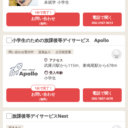
未就学 小学生
1分で完了！
電話で聞く
お問い合わせ
050-3187-9613
（無料）
小学生のための放課後等デイサービス Apollo
問い合わせ受付中
送迎あり
土日祝営業
リストに
保存
アクセス
武庫川駅から115m、東鳴尾駅から678m
受入年齢
小学生
1分で完了！
電話で聞く
お問い合わせ
050-1807-4478
（無料）
放課後等デイサービスNest
空きあり