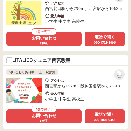
保存
アクセス
西宮北口駅から290m、西宮駅から1062m
受入年齢
小学生 中学生 高校生
1分で完了！
電話で聞く
お問い合わせ
050-1722-1096
（無料）
LITALICOジュニア西宮教室
問い合わせ受付中
土日祝営業
リストに
保存
アクセス
西宮駅から157m、阪神国道駅から739m
受入年齢
小学生 中学生 高校生
1分で完了！
電話で聞く
お問い合わせ
050-1807-0351
（無料）