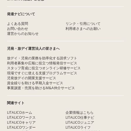
発達ナビについて
よくある質問
リンク・引用について
お問い合わせ
利用者さまへのお願い
運営からのお知らせ
児発・放デイ運営法人の皆さまへ
放デイ・児発の業務を効率化する請求ソフト
利用者募集や広報に役立つ情報発信サービス
スタッフ育成に役立つオンライン研修サービス
現場ですぐに使える支援プログラムサービス
児発放デイの開業支援サービス
資金繰りを助ける早期入金サービス
事業譲渡・売買を助けるM&A仲介サービス
関連サイト
LITALICOホーム
企業情報はこちら
LITALICOワークス
LITALICO仕事ナビ
LITALICOキャリア
LITALICOジュニア
LITALICOワンダー
LITALICOライフ