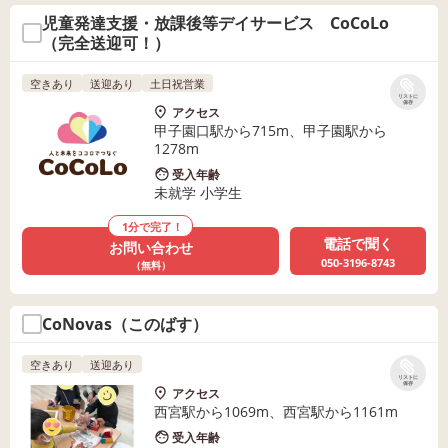
児童発達支援・放課後等デイサービス CoCoLo
（完全送迎可！）
空きあり
送迎あり
土日祝営業
リストに
保存
アクセス
甲子園口駅から715m、甲子園駅から
1278m
受入年齢
未就学 小学生
1分で完了！
電話で聞く
お問い合わせ
050-3196-8743
（無料）
CoNovas（このばす）
空きあり
送迎あり
リストに
保存
アクセス
西宮駅から1069m、西宮駅から1161m
受入年齢