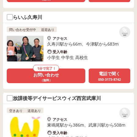
らいふ久寿川
問い合わせ受付中
送迎あり
リストに
保存
アクセス
久寿川駅から66m、今津駅から683m
受入年齢
小学生 中学生 高校生
1分で完了！
電話で聞く
お問い合わせ
050-3173-8742
（無料）
放課後等デイサービスウィズ西宮武庫川
空きあり
送迎あり
リストに
保存
アクセス
東鳴尾駅から386m、武庫川駅から508m
受入年齢