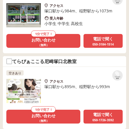
リストに
保存
アクセス
塚口駅から984m、稲野駅から1073m
受入年齢
小学生 中学生 高校生
1分で完了！
電話で聞く
お問い合わせ
050-3184-1514
（無料）
てらぴぁここる尼崎塚口北教室
空きあり
リストに
保存
アクセス
塚口駅から895m、稲野駅から993m
1分で完了！
電話で聞く
お問い合わせ
050-1726-3592
（無料）