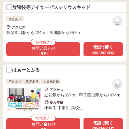
放課後等デイサービスシリウスキッド
空きあり
リストに
保存
アクセス
苦楽園口駅から224m、夙川駅から657m
1分で完了！
電話で聞く
お問い合わせ
050-1807-0132
（無料）
はぁーとふる
空きあり
送迎あり
土日祝営業
リストに
保存
アクセス
立花駅から857m、甲子園口駅から1474m
受入年齢
小学生 中学生 高校生
1分で完了！
電話で聞く
お問い合わせ
050-3204-1987