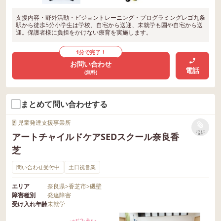
支援内容・野外活動・ビジョントレーニング・プログラミングレゴ九条
駅から徒歩5分小学生は学校、自宅から送迎、未就学も園や自宅から送
迎。保護者様に負担をかけない療育を実施します。
1分で完了！
お問い合わせ
電話
(無料)
まとめて問い合わせする
児童発達支援事業所
リストに
アートチャイルドケアSEDスクール奈良香
保存
芝
問い合わせ受付中
土日祝営業
エリア
奈良県
>
香芝市
>
磯壁
障害種別
発達障害
受け入れ年齢
未就学