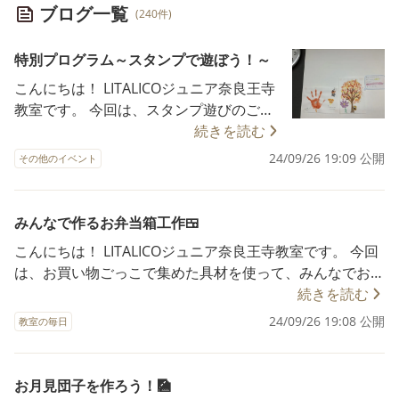
ブログ一覧
(240件)
特別プログラム～スタンプで遊ぼう！～
こんにちは！ LITALICOジュニア奈良王寺
教室です。 今回は、スタンプ遊びのご紹
介です！ 身近な道具や、手指に絵の具を
続きを読む
付けて、みんなで大きな木のイラストに
24/09/26 19:09 公開
その他のイベント
葉っぱをつけました。 木が色づいた様子
を「先生見て！」と教えてくれたり、 絵
の具を混ぜて色が変わる様子を見て楽し
みんなで作るお弁当箱工作🍱
んだり、 笑顔がたくさんあふれる特別プ
こんにちは！ LITALICOジュニア奈良王寺教室です。 今回
ログラムでした！ このプログラムのねら
は、お買い物ごっこで集めた具材を使って、みんなでお弁
いは、「お友だちとイメージを共有し
当箱に料理を詰める工作の活動についてご紹介します。
続きを読む
て、一緒に一つの作品作ること」でし
１つめの活動は、選んだ具材を一つの大きなお弁当箱に貼
24/09/26 19:08 公開
た。 指導員が作った見本を事前に提示す
教室の毎日
り付け、みんなで一緒に特大のお弁当を完成させました。
ることで、 お子さまたちが全体のイメー
2つ目の活動で、自分用の小さなお弁当も作りました。 ル
ジを共有しやすい工夫をしました。 ま
ールは「買っていい具材は3つまで」 １つ目のお弁当が完
お月見団子を作ろう！🎑
た、指導員が「○○くん、紫色を作った