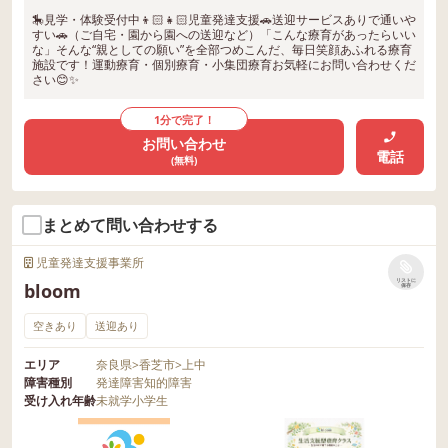
🎠見学・体験受付中👦🏻👧🏻児童発達支援🚗送迎サービスありで通いや
すい🚗（ご自宅・園から園への送迎など）「こんな療育があったらいい
な」そんな“親としての願い”を全部つめこんだ、毎日笑顔あふれる療育
施設です！運動療育・個別療育・小集団療育お気軽にお問い合わせくだ
さい😊✨
1分で完了！
お問い合わせ
電話
(無料)
まとめて問い合わせする
児童発達支援事業所
リストに
bloom
保存
空きあり
送迎あり
エリア
奈良県
>
香芝市
>
上中
障害種別
発達障害
知的障害
受け入れ年齢
未就学
小学生