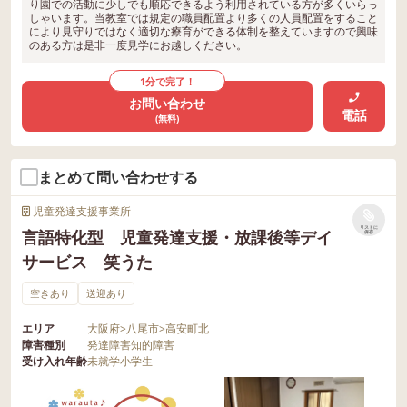
り園での活動に少しでも順応できるよう利用されている方が多くいらっ
しゃいます。当教室では規定の職員配置より多くの人員配置をすること
により見守りではなく適切な療育ができる体制を整えていますので興味
のある方は是非一度見学にお越しください。
1分で完了！
お問い合わせ
電話
(無料)
まとめて問い合わせする
児童発達支援事業所
リストに
言語特化型 児童発達支援・放課後等デイ
保存
サービス 笑うた
空きあり
送迎あり
エリア
大阪府
>
八尾市
>
高安町北
障害種別
発達障害
知的障害
受け入れ年齢
未就学
小学生