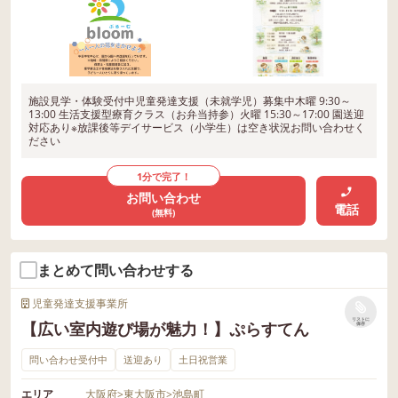
施設見学・体験受付中児童発達支援（未就学児）募集中木曜 9:30～
13:00 生活支援型療育クラス（お弁当持参）火曜 15:30～17:00 園送迎
対応あり※放課後等デイサービス（小学生）は空き状況お問い合わせく
ださい
1分で完了！
お問い合わせ
電話
(無料)
まとめて問い合わせする
児童発達支援事業所
リストに
【広い室内遊び場が魅力！】ぷらすてん
保存
問い合わせ受付中
送迎あり
土日祝営業
エリア
大阪府
>
東大阪市
>
池島町