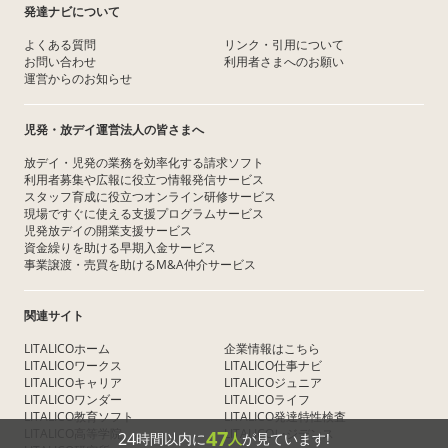
発達ナビについて
よくある質問
リンク・引用について
お問い合わせ
利用者さまへのお願い
運営からのお知らせ
児発・放デイ運営法人の皆さまへ
放デイ・児発の業務を効率化する請求ソフト
利用者募集や広報に役立つ情報発信サービス
スタッフ育成に役立つオンライン研修サービス
現場ですぐに使える支援プログラムサービス
児発放デイの開業支援サービス
資金繰りを助ける早期入金サービス
事業譲渡・売買を助けるM&A仲介サービス
関連サイト
LITALICOホーム
企業情報はこちら
LITALICOワークス
LITALICO仕事ナビ
LITALICOキャリア
LITALICOジュニア
LITALICOワンダー
LITALICOライフ
LITALICO教育ソフト
LITALICO発達特性検査
LITALICO高等学院
LITALICOレジデンス
47
24
時間以内に
人
が見ています!