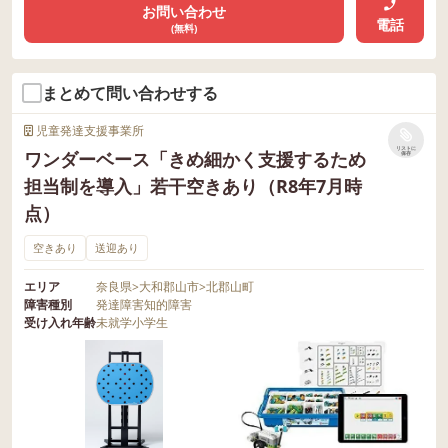
お問い合わせ
電話
(無料)
まとめて問い合わせする
児童発達支援事業所
リストに
ワンダーベース「きめ細かく支援するため
保存
担当制を導入」若干空きあり（R8年7月時
点）
空きあり
送迎あり
エリア
奈良県
>
大和郡山市
>
北郡山町
障害種別
発達障害
知的障害
受け入れ年齢
未就学
小学生