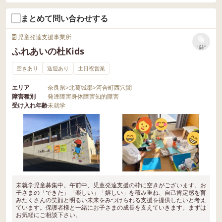
できました＾＾ ②【要求を伝える練習中
まとめて問い合わせする
のお子さま】 困ったときに、自分でヘル
プ要請を言葉にすることが難しいお子さ
児童発達支援事業所
まの場合は、 ＜お水ちょうだい？ティッ
リストに
ふれあいの杜Kids
保存
シュちょうだい？＞と選択肢を用いて尋
ねることもあります。 選択肢から選べる
空きあり
送迎あり
土日祝営業
ようになったお子さまには、＜どうした
エリア
奈良県
>
北葛城郡
>
河合町西穴闇
の？＞と回答の難易度が少しステップア
障害種別
発達障害
身体障害
知的障害
ップした声掛けを行います。 できるよう
受け入れ年齢
未就学
になったことは、少しずつ指導員のヒン
トやサポートを減らしながら、さらにお
子さまが安心しながらスキルを伸ばせる
ようサポートしています＾＾ 今後も、お
子さまが楽しみながらソーシャルスキル
を学べる特別プログラムを実施してまい
ります！ ぜひお気軽にお問い合わせくだ
未就学児童募集中。午前中、児童発達支援の枠に空きがございます。お
子さまの「できた」「楽しい」「嬉しい」を積み重ね、自己肯定感を育
さいね。 ◆2024年度 ご利用者さま募集
みたくさんの笑顔と明るい未来をみつけられる支援を提供したいと考え
ています。保護者様と一緒にお子さまの成長を支えていきます。まずは
中！ LITALICOジュニア奈良王寺教室で
お気軽にご相談下さい。
は、 2024年度のご利用者さまを募集して