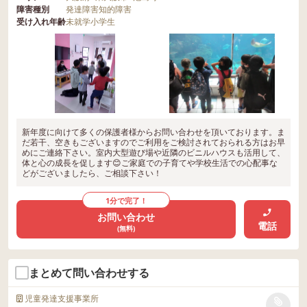
障害種別
発達障害
知的障害
受け入れ年齢
未就学
小学生
新年度に向けて多くの保護者様からお問い合わせを頂いております。ま
だ若干、空きもございますのでご利用をご検討されておられる方はお早
めにご連絡下さい。室内大型遊び場や近隣のビニルハウスも活用して、
体と心の成長を促します😊ご家庭での子育てや学校生活での心配事な
どがございましたら、ご相談下さい！
1分で完了！
お問い合わせ
電話
(無料)
まとめて問い合わせする
児童発達支援事業所