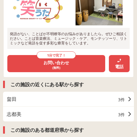
発語がない、ことばが不明瞭等のお悩みがありましたら。ぜひご相談く
ださい。ことば音楽療法、ミュージック・ケア、モンテッソーリ、リト
ミックなど発語を促す多彩な療育をしています。
1分で完了！
お問い合わせ
電話
(無料)
この施設の近くにある駅から探す
畠田
3件
志都美
3件
この施設のある都道府県から探す