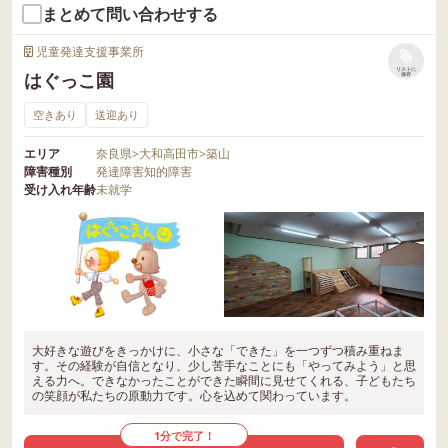
まとめて問い合わせする
児童発達支援事業所
リストに
はぐっこ園
保存
空きあり
送迎あり
エリア
奈良県
>
大和高田市
>
築山
障害種別
発達障害
知的障害
受け入れ年齢
未就学
大好きな遊びをきっかけに、小さな「できた」を一つずつ積み重ねま
す。その経験が自信となり、少し苦手なことにも「やってみよう」と思
える力へ。できなかったことができた瞬間に見せてくれる、子どもたち
の笑顔が私たちの原動力です。心を込めて関わっています。
1分で完了！