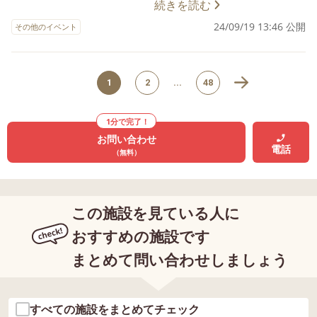
節を感じる素敵な時間を過ごすことができました！ 今後
がりだった特別プログラム 『片栗粉粘
続きを読む
らえる環境を整えています。 さらに、いつもは違う曜日
も、季節を感じられる、楽しい工作の活動を企画していき
土』 についてご紹介します！ 小麦粉にア
24/09/19 13:46 公開
に通っているお子さまも参加されることがあるため、初対
その他のイベント
ます。 これからも、お子さまがさらに興味を広げ、成長
レルギーがあるお子さまも安心の、 ご家
面のお友だちとの交流があることも、この特別プログラム
を感じられる機会を大切にしていきます。 ◆2024年度
庭でもできる楽しい遊びです。 作った粘
の大きな魅力の一つです。 特別プログラムのポスターを
ご利用者さま募集中！ LITALICOジュニア奈良王寺教室で
土を混ぜたり握ったり、指先の感覚を楽
見て、お子さま自身から「参加したい！」と言ってくれる
1
2
...
48
は、 2024年度のご利用者さまを募集しています。 興味の
しみながら遊びました。 材料は、片栗粉
ことも多く、保護者の皆さまにもご好評をいただいており
ある方は、ぜひ一度 お問い合わせ窓口までご連絡くださ
と水だけです。 片栗粉に少しずつ水を加
ます。 今後も様々な特別プログラムを開催予定です。 お
い。
えながら、好みの固さになるまでこねる
1分で完了！
子さまの成長や新しい友だちとの出会いを、ぜひこの特別
お問い合わせ
だけで完成です＾＾ 実際の活動の場面で
プログラムで体験してみてはいかがでしょうか？ ご参加
電話
（無料）
は、こんな声掛けや準備をして実施しま
を心よりお待ちしております！ ◆2024年度 ご利用者さ
した。 一部を紹介します！ ①【行動する
ま募集中！ LITALICOジュニア奈良王寺教室では、 2024年
前に指導員に伝える練習中のお子さま】
度のご利用者さまを募集しています。 興味のある方は、
活動が始まる前に、＜手が汚れたらウェ
この施設を見ている人に
ぜひ一度 お問い合わせ窓口までご連絡ください。
ットティッシュで拭けるし、最後にみん
おすすめの施設です
なで手を洗いに行くよ＞と伝えておきま
まとめて問い合わせしましょう
す。 活動が始まる前に、想定される、お
子さまの困りごとになりそうなことにつ
いて、 代替案や解決方法を提案しておく
すべての施設をまとめてチェック
ことで、安心して活動に参加することが