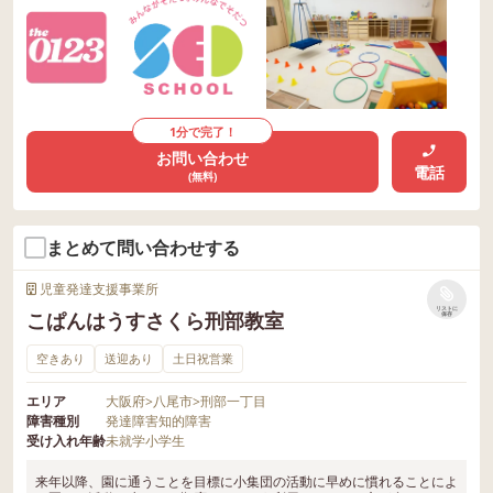
1分で完了！
お問い合わせ
電話
(無料)
まとめて問い合わせする
児童発達支援事業所
リストに
こぱんはうすさくら刑部教室
保存
空きあり
送迎あり
土日祝営業
エリア
大阪府
>
八尾市
>
刑部一丁目
障害種別
発達障害
知的障害
受け入れ年齢
未就学
小学生
来年以降、園に通うことを目標に小集団の活動に早めに慣れることによ