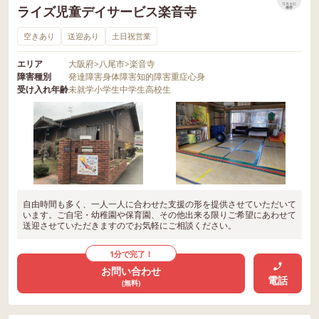
リストに
ライズ児童デイサービス楽音寺
保存
空きあり
送迎あり
土日祝営業
エリア
大阪府
>
八尾市
>
楽音寺
障害種別
発達障害
身体障害
知的障害
重症心身
受け入れ年齢
未就学
小学生
中学生
高校生
自由時間も多く、一人一人に合わせた支援の形を提供させていただいて
います。ご自宅・幼稚園や保育園、その他出来る限りご希望にあわせて
送迎させていただきますのでお気軽にご相談ください。
1分で完了！
お問い合わせ
電話
(無料)