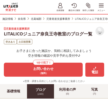
施設情報
奈良県
北葛城郡
児童発達支援事業所
LITALICOジュニア奈良王
児童発達支援事業所
LITALICOジュニア奈良王寺教室のブログ一覧
リストに
保存
空きあり
土日祝営業
お子さまに合った施設か、気軽に相談してみましょう
空き情報の確認や見学予約も受付中♪
1分で完了！
お問い合わせ
電話
（無料）
※営業・調査を目的としたお問い合わせはご遠慮ください
利用者の声
写真
ブログ
基礎情報
(0)
(7)
(240)