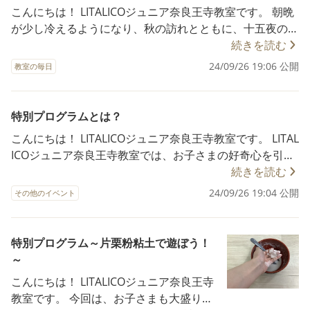
成した人から順番に、もうひとつ、持ち帰り用のお弁当を
の？○○ちゃん、これ見て！」など率先し
こんにちは！ LITALICOジュニア奈良王寺教室です。 朝晩
作りました。 お子さまは、ルールを守りつつも、楽しみ
て発言することで、お友だち同士での関
が少し冷えるようになり、秋の訪れとともに、十五夜の美
ながら取り組んでくれました。 作っている最中には「お
りを促しました。 このように、奈良王寺
しい月を楽しむ季節がやってきましたね。 そんな季節の
続きを読む
母さんにプレゼントしよう！」や「お父さんの分も作
教室では、お子さまが楽しみながら周囲
風物詩にちなんで、LITALICOジュニア奈良王寺教室では
24/09/26 19:06 公開
る！」といった声が聞かれ、ご家族で食べる様子を想像し
教室の毎日
の人と自然に関わっていけるような取り
お月見をテーマにした工作活動を行いました。 今回は、
ながら取り組んでいる姿がとても微笑ましかったです。
組みをしております。 10月の特別プログ
お子さまと一緒に、お月見団子を作る工作に挑戦しまし
お子さまは、そんな気持ちで一生懸命お弁当を完成させて
ラムもぜひ楽しみにしてください！＾＾
た。 ティッシュを丸めてお団子を作り、それにテープを
特別プログラムとは？
いました。 このように、ただ工作を楽しむだけでなく、
◆2024年度 ご利用者さま募集中！ LITA
貼るという作業を通じて、手先の細かい動きを楽しみなが
ルールを守ったり、 自分の家族や友だちを思いやって工
こんにちは！ LITALICOジュニア奈良王寺教室です。 LITAL
LICOジュニア奈良王寺教室では、 2024年
ら鍛えることができました。 さらに、みたらし団子や桜
作に取り組めた、素敵な時間になりました。 今後も、楽
ICOジュニア奈良王寺教室では、お子さまの好奇心を引き
度のご利用者さまを募集しています。 興
餅などが描かれたメニュー表から、自分の好きなお団子を
しく学べる活動を通して、お子さまの成長を保護者さまと
出す ✨特別プログラム✨ というプログラムを定期的に開
続きを読む
味のある方は、ぜひ一度 お問い合わせ窓
選ぶ活動もありました。 「これください」などといった
一緒に見守っていければ幸いです。 ◆2024年度 ご利用
催しています。 普段のプログラムとは少し内容が異な
口までご連絡ください。
24/09/26 19:04 公開
他者とのやりとりを通じて、言葉で欲しいものを伝える練
その他のイベント
者さま募集中！ LITALICOジュニア奈良王寺教室では、 20
り、触覚や感覚を使った活動や、季節に合わせた活動を実
習も取り入れています。 数字に興味があるお子さまに
24年度のご利用者さまを募集しています。 興味のある方
施しています。 例えば、『片栗粉粘土遊び』や『氷遊
は、お団子を数えながら絵を描く活動を取り入れるなど、
は、ぜひ一度 お問い合わせ窓口までご連絡ください。
び』『スタンプ遊び』など、お子さまが思いきり夢中にな
特別プログラム～片栗粉粘土で遊ぼう！
それぞれのお子さまの興味に合わせた工夫もしています。
れるような活動内容が満載です。 これらの遊びは、家で
～
最後は、大きな三方にお友だちと一緒にお団子を貼り付け
は準備や後片付けが大変だったり、壁や床の汚れを気にし
て、一つの作品をみんなで完成させることができました！
こんにちは！ LITALICOジュニア奈良王寺
て取り組みにくいこともあると思いますが、LITALICOで
このように、共同作業を通して達成感を味わいながら、季
教室です。 今回は、お子さまも大盛り上
はそういった心配もなく、安心してのびのびと楽しんでも