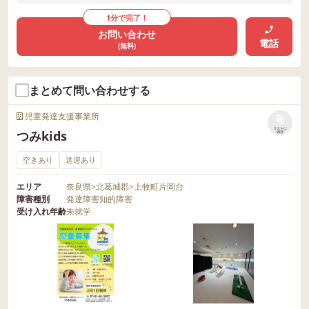
います。 興味のある方は、ぜひ一度 お問
1分で完了！
い合わせ窓口までご連絡ください。
お問い合わせ
電話
(無料)
まとめて問い合わせする
児童発達支援事業所
リストに
つみkids
保存
空きあり
送迎あり
エリア
奈良県
>
北葛城郡
>
上牧町片岡台
障害種別
発達障害
知的障害
受け入れ年齢
未就学