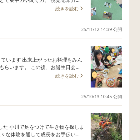
続きを読む
札を取るのが早かったか 声を掛け合
25/11/12 14:39 公開
しています 出来上がったお料理をみん
もらいます。 この後、お誕生日会で
続きを読む
れて子どもたちの 更なる成長をお手
25/10/13 10:45 公開
いま
いいたします。
を探しま
様々な体験を通して成長をお手伝いし