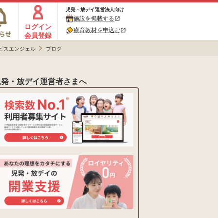
児発・放デイ運営法人向け
施設を掲載する
open_in_new
ログイン
療育教材を申込む
open_in_new
会員登録
ビスエンジェル
ブログ
児発・放デイ運営者さまへ