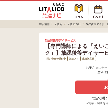
施設情報
大阪府
大阪市西区
放課後等デイサー
放課後等デイサービス
【専門講師による「えい
ク」】放課後等デイサー
問い合わせ受付中
送迎あり
土日祝営業
お子さまに合っ
空き情
お
電話で聞く場
※営業・調査を