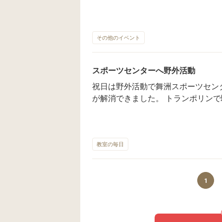
ております 祝日は野外活動で舞洲スポーツセンターに行ってきました 日
頃の運動不足が解消できました。 
ものです 身体を支える体幹がとても鍛えられます 
イサービスエンジェルでは 様々な
その他のイベント
の 更なる成長をお手伝いしております ご見学、随時受付中です 遊
てくださいね。 スタッフ一同心よりお待ちし
スポーツセンターへ野外活動
画もアップしています。⇒angel.o
祝日は野外活動で舞洲スポーツセン
が解消できました。 トランポリンで
体を支える体幹がとても鍛えられます 大阪市西区放課後等デイサービ
ンジェルでは 様々なレクレーション
長をお手伝いしております ご見学、随時受付中です 遊びに来てください
ね。 スタッフ一同心よりお待ちしております。 イン
教室の毎日
しています。⇒angel.osaka よ
1