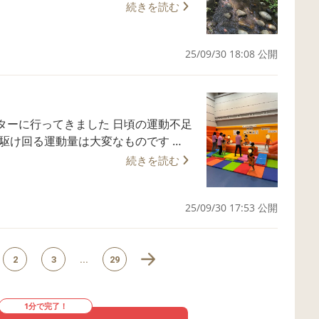
続きを読む
トランポリンで駆け回る運動量は大変な
大阪市西区放課後等デ
25/09/30 18:08 公開
レクレーションを取り入れて子どもたち
びに来
ております。 インスタで動
saka よろしくお願いいたします。
ターに行ってきました 日頃の運動不足
駆け回る運動量は大変なものです 身
スエ
続きを読む
を取り入れて子どもたちの 更なる成
25/09/30 17:53 公開
スタで動画もアップ
ろしくお願いいたします。
2
3
...
29
1分で完了！