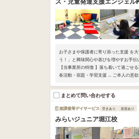
ス・児童発達支援エンジェルPl
お子さまや保護者に寄り添った支援 を
う！」と興味関心や喜びを増やすお手伝
【当事業所の特徴 】落ち着いて過ごせ
各活動・宿題・学習支援 … ご本人の意
まとめて問い合わせする
放課後等デイサービス
空きあり
送迎あり
みらいジュニア堀江校