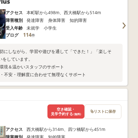
us
アクセス
本町駅から498m、西大橋駅から514m
障害種別
発達障害 身体障害 知的障害
受入年齢
未就学 小学生
114
ブログ
件
大切にしながら、学習や遊びを通して「できた！」「楽しそ
いをしています。
る環境＆温かいスタッフのサポート
欲・不安・理解度に合わせて無理なくサポート
空き確認・
リストに保存
見学予約する
(無料)
アクセス
西大橋駅から314m、四ツ橋駅から451m
障害種別
発達障害 知的障害