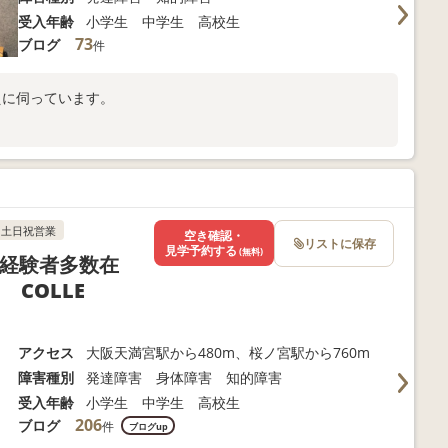
受入年齢
小学生 中学生 高校生
73
ブログ
件
えに伺っています。
土日祝営業
空き確認・
リストに保存
見学予約する
(無料)
等経験者多数在
 COLLE
アクセス
大阪天満宮駅から480m、桜ノ宮駅から760m
障害種別
発達障害 身体障害 知的障害
受入年齢
小学生 中学生 高校生
206
ブログ
件
ブログup