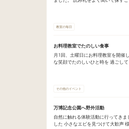
育てることができます。 取れたときの達成感も 大きく自己肯定感を高め
る療育効果もあります。 みんな真剣な 表情で札を見つめ最後まで集中し
て 取り組む姿が見られました。誰が
うなど協調性も育まれました。
教室の毎日
お料理教室でたのしい食事
月1回、土曜日にお料理教室を開催
な笑顔でたのしいひと時を 過ごして
ケーキも食べてもらいました 大阪市西区放課後等デイサービスエンジェル
では 様々なレクレーションを取り入
伝いしております ご見学、随時受付中です 遊びに来てくださいね。 スタ
ッフ一同心よりお待ちしております。 インスタで動画もアップして
その他のイベント
す。⇒angel.osaka よろしくお願
万博記念公園へ野外活動
自然に触れる体験活動に行ってきました 小川で足をつけて生き物
した 小さなエビを見つけて大歓声 