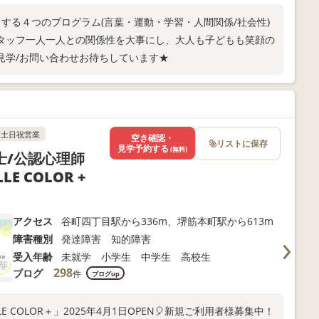
する４つのプログラム(言葉・運動・学習・人間関係/社会性)
タッフ一人一人との関係性を大事にし、大人も子どもも笑顔の
見学/お問い合わせお待ちしています★
土日祝営業
空き確認・
リストに保存
見学予約する
(無料)
士/公認心理師
 COLOR +
アクセス
谷町四丁目駅から336m、堺筋本町駅から613m
障害種別
発達障害 知的障害
受入年齢
未就学 小学生 中学生 高校生
298
ブログ
件
ブログup
 COLOR＋」2025年4月1日OPEN🎈新規ご利用者様募集中！