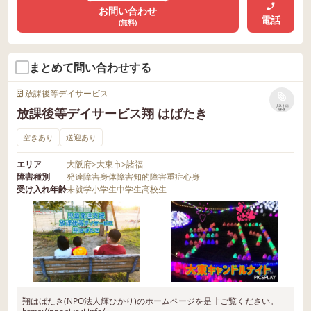
お問い合わせ
電話
(無料)
まとめて問い合わせする
放課後等デイサービス
リストに
放課後等デイサービス翔 はばたき
保存
空きあり
送迎あり
エリア
大阪府
>
大東市
>
諸福
障害種別
発達障害
身体障害
知的障害
重症心身
受け入れ年齢
未就学
小学生
中学生
高校生
翔はばたき(NPO法人輝ひかり)のホームページを是非ご覧ください。