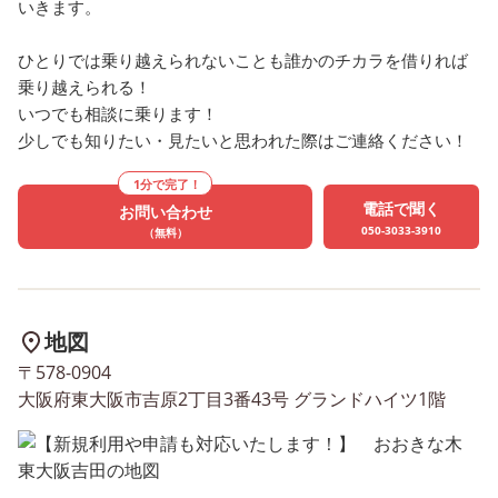
いきます。
場を設けております。 お子様
課後等デイサービス 【お
は無料です！ 是非一度お越し
な木 東大阪吉田 】🌳 住
ひとりでは乗り越えられないことも誰かのチカラを借りれば
ください😇 どちらもお気軽
所：東大阪市吉原2丁目3番
乗り越えられる！
にお問い合わせくださいませ
号 グランドハイツ1階 TE
いつでも相談に乗ります！
🎵 児童発達支援 ・放課後等
072-962-1979 担当：塩見
少しでも知りたい・見たいと思われた際はご連絡ください！
デイサービス 【おおきな木
⭐︎⭐︎⭐︎⭐︎⭐︎⭐︎⭐︎⭐︎⭐︎⭐︎⭐︎⭐︎⭐︎⭐︎⭐︎⭐︎⭐︎
東大阪吉田 】🌳 住所：東大
1分で完了！
阪市吉原2丁目3番43号 グラ
電話で聞く
お問い合わせ
ンドハイツ1階 TEL：072-
050-3033-3910
（無料）
962-1979 担当：塩見
⭐︎⭐︎⭐︎⭐︎⭐︎⭐︎⭐︎⭐︎⭐︎⭐︎⭐︎⭐︎⭐︎⭐︎⭐︎⭐︎⭐︎
地図
〒578-0904
大阪府東大阪市吉原2丁目3番43号 グランドハイツ1階