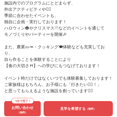
施設内でのプログラムにとどまらず、
外出アクティビティや🚵‍♀️
季節に合わせたイベントも、
独自に企画・実行しております！
ハロウィン🎃やクリスマス☃などのイベントを通じて
モノづくりやパーティーを開催🎉
また、農業🥒🥕・クッキング🍽体験なども充実してお
り、
自ら作ることを体験することにより
【食の大切さ🍴】への学びにもつなげております！
イベント時だけではなくいつでも体験募集しております！
ご家族様はもちろん、お子様にも「行きたい🏃‍♂️！」
と思ってもらえるような施設を創っています🙆‍♀️
1分で完了！
お問い合わせ
見学を希望する
（無料）
（無料）