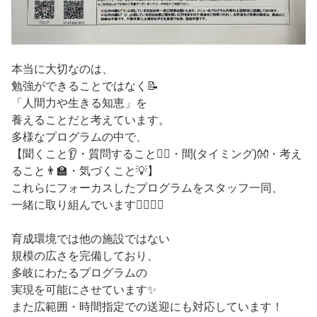
本当に大切なのは、
勉強ができることではなく📝
「人間力や生きる知恵」を
養えることだと考えています。
多様なプログラムの中で、
【聞くこと👂・質問すること🙋‍♀️・間(タイミング)👐・考え
ること👨‍🏫・気づくこと💡】
これらにフォーカスしたプログラムをスタッフ一同、
一緒に取り組んでいます🙆‍♂️🙆‍♀️
育成環境では他の施設ではない
規模の広さを完備しており、
多岐にわたるプログラムの
実現を可能にさせています✨
また広範囲・時間指定での送迎にも対応しています！