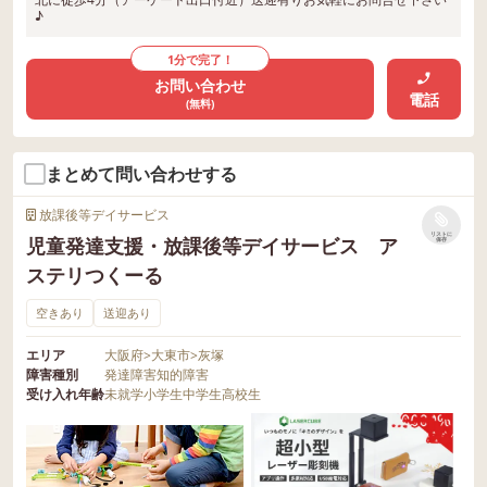
♪
1分で完了！
お問い合わせ
電話
(無料)
まとめて問い合わせする
放課後等デイサービス
リストに
児童発達支援・放課後等デイサービス ア
保存
ステリつくーる
空きあり
送迎あり
エリア
大阪府
>
大東市
>
灰塚
障害種別
発達障害
知的障害
受け入れ年齢
未就学
小学生
中学生
高校生