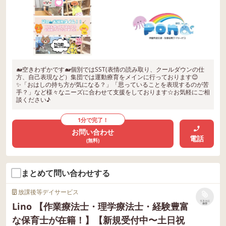
🐋空きわずかです🐋個別ではSST(表情の読み取り、クールダウンの仕
方、自己表現など）集団では運動療育をメインに行っております😊
✨「おはしの持ち方が気になる？」「思っていることを表現するのが苦
手？」など様々なニーズに合わせて支援をしております☆お気軽にご相
談ください♪
1分で完了！
お問い合わせ
電話
(無料)
まとめて問い合わせする
放課後等デイサービス
リストに
Lino 【作業療法士・理学療法士・経験豊富
保存
な保育士が在籍！】【新規受付中〜土日祝