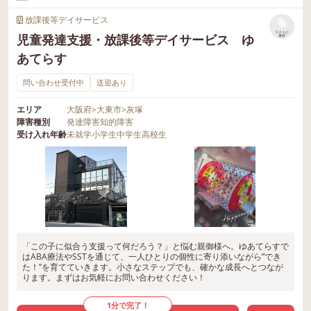
放課後等デイサービス
リストに
児童発達支援・放課後等デイサービス ゆ
保存
あてらす
問い合わせ受付中
送迎あり
エリア
大阪府
>
大東市
>
灰塚
障害種別
発達障害
知的障害
受け入れ年齢
未就学
小学生
中学生
高校生
「この子に似合う支援って何だろう？」と悩む親御様へ。ゆあてらすで
はABA療法やSSTを通じて、一人ひとりの個性に寄り添いながら”でき
た！”を育てていきます。小さなステップでも、確かな成長へとつなが
ります。まずはお気軽にお問い合わせください！
1分で完了！