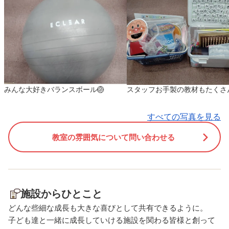
たちは試行錯誤しながら取り
🥳🥳 難しかったけどみん
組んでいました😊 「ゆっく
大盛り上がりで楽しみま
り、ゆっくり！」「もう少し
🌷 今日のプログラムはバ
右！」と声をかけ合う姿も見
ンスゲームです🎮 どんな
られ、最後まで集中して楽し
をするのかな〜😙 kikuy
むことができました！ 遊び
⭐︎⭐︎⭐︎⭐︎⭐︎⭐︎⭐︎⭐︎⭐︎⭐︎⭐︎⭐︎⭐︎⭐︎⭐︎⭐︎⭐︎
を通して、バランス感覚や集
な木東大阪吉田では随時
みんな大好きバランスボール🏐
スタッフお手製の教材もたくさ
中力、手先のコントロールを
受付中です😊 また月に1
養うことができる活動となり
『子ども食堂』を開催し
すべての写真を見る
ました🌱 伊東
ります♪ 保護者様同士の
︎⭐︎⭐︎⭐︎⭐︎⭐︎⭐︎⭐︎⭐︎⭐︎⭐︎⭐︎⭐︎⭐︎⭐︎⭐︎⭐︎ おおきな
ュニティの場としては勿
教室の雰囲気について問い合わせる
木東大阪吉田では随時見学受
お子さまの様々な『こし
付中です😊 また月に1度『子
く』を解決すべく、地域
ども食堂』を開催しておりま
交流の場を設けておりま
す♪ 保護者様同士のコミュニ
お子様は無料です！ 是非
施設からひとこと
ティの場としては勿論、お子
お越しください😇 どちら
さまの様々な『こしょく』を
お気軽にお問い合わせく
どんな些細な成長も大きな喜びとして共有できるように。
解決すべく、地域での交流の
いませ🎵 児童発達支援 
子ども達と一緒に成長していける施設を関わる皆様と創って