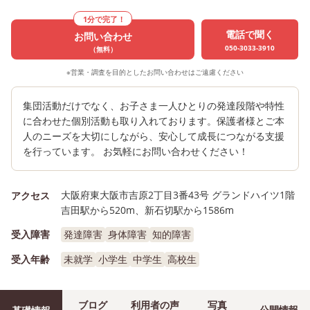
1分で完了！
電話で聞く
お問い合わせ
050-3033-3910
（無料）
※営業・調査を目的としたお問い合わせはご遠慮ください
集団活動だけでなく、お子さま一人ひとりの発達段階や特性
に合わせた個別活動も取り入れております。保護者様とご本
人のニーズを大切にしながら、安心して成長につながる支援
を行っています。 お気軽にお問い合わせください！
大阪府東大阪市吉原2丁目3番43号 グランドハイツ1階
アクセス
吉田駅から520m、新石切駅から1586m
受入障害
発達障害
身体障害
知的障害
受入年齢
未就学
小学生
中学生
高校生
ブログ
利用者の声
写真
公開情報