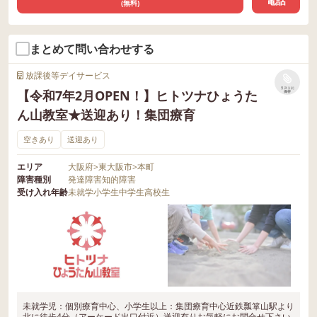
電話
(無料)
まとめて問い合わせする
放課後等デイサービス
リストに
【令和7年2月OPEN！】ヒトツナひょうた
保存
ん山教室★送迎あり！集団療育
空きあり
送迎あり
エリア
大阪府
>
東大阪市
>
本町
障害種別
発達障害
知的障害
受け入れ年齢
未就学
小学生
中学生
高校生
未就学児：個別療育中心、小学生以上：集団療育中心近鉄瓢箪山駅より
北に徒歩4分（アーケード出口付近）送迎有りお気軽にお問合せ下さい