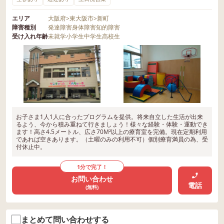
エリア
大阪府
>
東大阪市
>
新町
障害種別
発達障害
身体障害
知的障害
受け入れ年齢
未就学
小学生
中学生
高校生
お子さま1人1人に合ったプログラムを提供。将来自立した生活が出来
るよう、今から積み重ねて行きましょう！様々な経験・体験・運動でき
ます！高さ4.5メートル、広さ70M²以上の療育室を完備。現在定期利用
であれば空きあります。（土曜のみの利用不可）個別療育満員の為、受
付休止中。
1分で完了！
お問い合わせ
電話
(無料)
まとめて問い合わせする