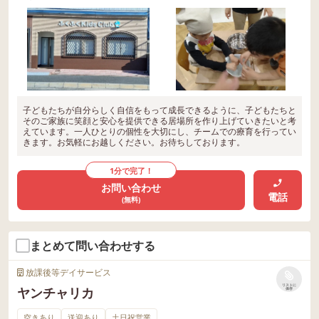
子どもたちが自分らしく自信をもって成長できるように、子どもたちと
そのご家族に笑顔と安心を提供できる居場所を作り上げていきたいと考
えています。一人ひとりの個性を大切にし、チームでの療育を行ってい
きます。お気軽にお越しください。お待ちしております。
1分で完了！
お問い合わせ
電話
(無料)
まとめて問い合わせする
放課後等デイサービス
リストに
ヤンチャリカ
保存
空きあり
送迎あり
土日祝営業