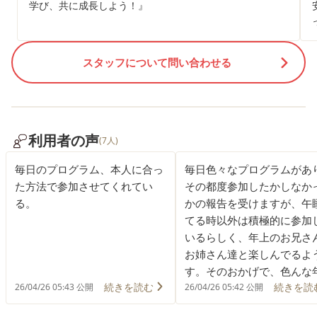
学び、共に成長しよう！』
スタッフについて問い合わせる
利用者の声
(7人)
毎日のプログラム、本人に合っ
毎日色々なプログラムがあ
た方法で参加させてくれてい
その都度参加したかしなか
る。
かの報告を受けますが、午
てる時以外は積極的に参加
いるらしく、年上のお兄さ
お姉さん達と楽しんでるよ
す。そのおかげで、色んな
続きを読む
続きを読
の子と接するのが楽しいら
26/04/26 05:43 公開
26/04/26 05:42 公開
く、従兄弟たちと遊ぶ時も