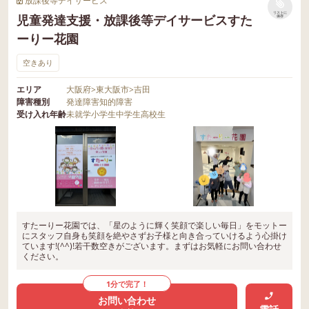
放課後等デイサービス
リストに
児童発達支援・放課後等デイサービスすた
保存
ーりー花園
空きあり
エリア
大阪府
>
東大阪市
>
吉田
障害種別
発達障害
知的障害
受け入れ年齢
未就学
小学生
中学生
高校生
すたーりー花園では、「星のように輝く笑顔で楽しい毎日」をモットー
にスタッフ自身も笑顔を絶やさずお子様と向き合っていけるよう心掛け
ています!(^^)!若干数空きがございます。まずはお気軽にお問い合わせ
ください。
1分で完了！
お問い合わせ