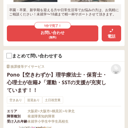
卒園・卒業、新学期を迎える方や日常生活等でお悩みの方は、お気軽に
ご相談ください！未就学〜18歳まで精一杯サポートさせて頂きます。
1分で完了！
お問い合わせ
電話
(無料)
まとめて問い合わせする
放課後等デイサービス
リストに
Pono【空きわずか】理学療法士・保育士・
保存
心理士が在籍♪「運動・SSTの支援が充実し
ています！！
空きあり
送迎あり
土日祝営業
エリア
大阪府
>
大阪市
>
鶴見区
>
今津北
障害種別
発達障害
知的障害
受け入れ年齢
未就学
小学生
中学生
高校生