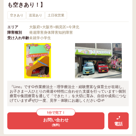
も空きあり！】
空きあり
送迎あり
土日祝営業
エリア
大阪府
>
大阪市
>
鶴見区
>
今津北
障害種別
発達障害
身体障害
知的障害
受け入れ年齢
未就学
小学生
『Lino』です🐶作業療法士・理学療法士・経験豊富な保育士が在籍し、
お子さま一人ひとりの発達や特性に合わせた支援を行っています✨個別
療育や集団療育を通して「できた！」を大切に育み、自信や成長につな
げています🌈ぜひ一度、見学・体験にお越しください😊🌱
1分で完了！
お問い合わせ
電話
(無料)