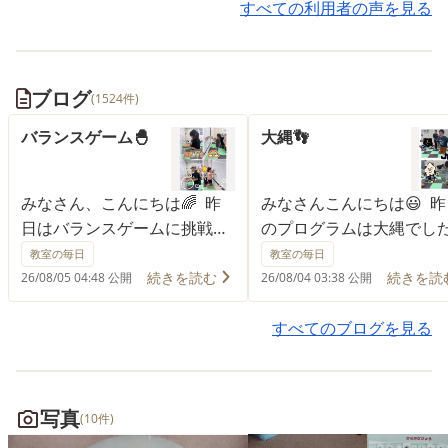
すべての利用者の声を見る
齢問わず楽しく遊んでいま
ブログ
(1524件)
バランスゲーム🐣
大縄👣
みなさん、こんにちは🌈 昨
みなさんこんにちは😃 昨
日はバランスゲームに挑戦し
のプログラムは大縄でし
ました✨ ホワイトボードにテ
大縄をはじめる前にまず
教室の毎日
教室の毎日
ープでコースを作り、その上
ャンプとタイミングの練
続きを読む
続きを読
26/08/05 04:48 公開
26/08/04 03:38 公開
を段ボールに乗せたボールが
す👣 ウネウネをとんだり
テープから外れないように、
が上にいったタイミング
すべてのブログを見る
慎重に進めていきます🔥 ボ
をくぐったり、縄を真ん
ールが転がりすぎないよう力
置いて右，左とジャンプ
加減を考えたり、段ボールの
り🤜 十分に練習したあと
写真
(10件)
傾きを調整したりと、子ども
みんなで連続大縄をしま