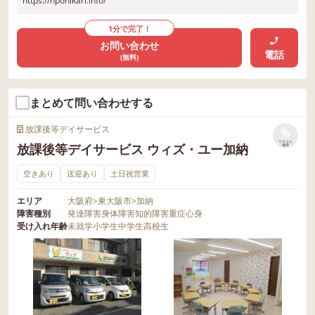
https://npohikari.info/
1分で完了！
お問い合わせ
電話
(無料)
まとめて問い合わせする
放課後等デイサービス
リストに
放課後等デイサービス ウィズ・ユー加納
保存
空きあり
送迎あり
土日祝営業
エリア
大阪府
>
東大阪市
>
加納
障害種別
発達障害
身体障害
知的障害
重症心身
受け入れ年齢
未就学
小学生
中学生
高校生