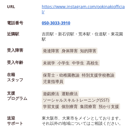
URL
https://www.instagram.com/ookinakiofficia
l/
電話番号
050-3033-3910
近隣駅
吉田駅・新石切駅・荒本駅・住道駅・東花園
駅
受入障害
発達障害
身体障害
知的障害
受入年齢
未就学
小学生
中学生
高校生
在籍
保育士・幼稚園教諭
特別支援学校教諭
スタッフ
児童指導員
支援
遊戯療法
運動療法
プログラム
ソーシャルスキルトレーニング(SST)
学習支援
個別療育
集団療育
預かり支援
送迎
東大阪市、大東市をメインとしております。
サポート
それ以外の地域についてはご相談ください。