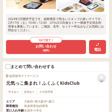
2024年3月開所予定です。経験豊富で明るいスタッフの多いデイです。
2月17日（土）10:00～12:00 LITALICO共催セミナー開催予定現在利
用者を募集しています。ご相談、見学、セミナー申込みなどお気軽にお
問合せください。
1分で完了！
お問い合わせ
電話
(無料)
まとめて問い合わせする
放課後等デイサービス
リストに
元気っこ集まれ！ふくふくKidsClub
保存
空きあり
送迎あり
土日祝営業
エリア
大阪府
>
東大阪市
>
菱江
障害種別
発達障害
知的障害
受け入れ年齢
未就学
小学生