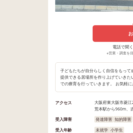
お
電話で聞く場
※営業・調査を
子どもたちが自分らしく自信をもって
提供できる居場所を作り上げていきた
での療育を行っていきます。 お気軽
大阪府東大阪市菱江2-
アクセス
荒本駅から960m、吉
受入障害
発達障害
知的障害
受入年齢
未就学
小学生