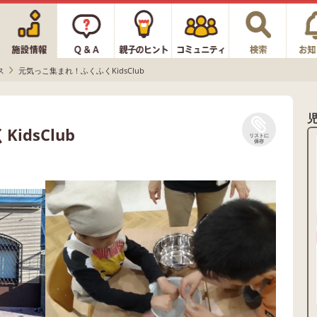
ス
元気っこ集まれ！ふくふくKidsClub
dsClub
リストに
保存