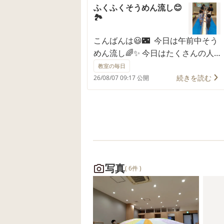
ふくふくそうめん流し😊
🏞️
こんばんは😃🌃 今日は午前中そう
めん流し🌈✨ 今日はたくさんの人
数のお友だちがいてみんなで 楽し
教室の毎日
くそうめん流しをしました！
続きを読む
26/08/07 09:17 公開
「えーはやー」と言いながらそう
めんが通り過ぎたり(笑) 「もう食べ
た」と言いすぐにおかわりに来る
子も😋💕 みんなお腹いっぱいと言
うまで食べて満足そうでした✨😁
午後はプールをみんなで楽しみま
した😍💯👍
写真
( 6件 )