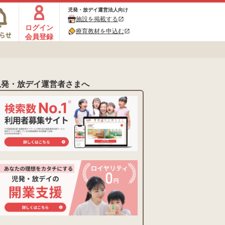
児発・放デイ運営法人向け
施設を掲載する
open_in_new
ログイン
療育教材を申込む
open_in_new
会員登録
児発・放デイ運営者さまへ