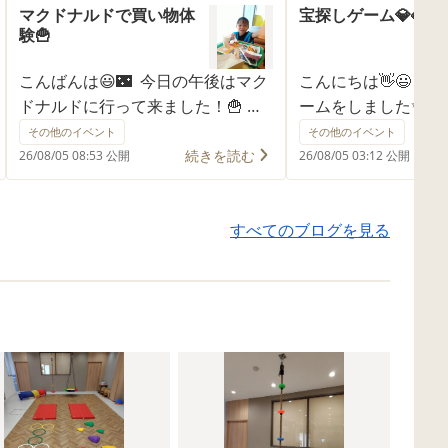
マクドナルドで買い物体
宝探しゲーム💎👀❗
験🍟
こんばんは😃🌃 今日の午後はマク
こんにちは👋😃 
ドナルドに行って来ました！🍟 み
ームをしました✨✨✨
んなハッピーセットがいい！やお
かれて、お星さまを
その他のイベント
その他のイベント
もちゃこれがいい！など みんなワ
な所に隠します❗ 小
続きを読む
26/08/05 08:53 公開
26/08/05 03:12 公開
クワクしていました！💖 みんな店
小学生のお友だちも
員さんにもおつりもらったときに
くいところはどこかな
すべてのブログを見る
「ありがとう」とお礼も言えまし
しながら隠していま
た👏💖 またいこうね！😊💕💯
ら、お星さまを探す
にあるかなぁとワクワ
探していました。 
も楽しい✨💕😍 宝