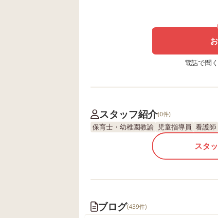
お
電話で聞く場
スタッフ紹介
(0件)
保育士・幼稚園教諭
児童指導員
看護師
スタッ
ブログ
(439件)