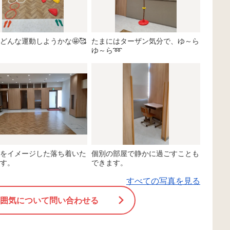
どんな運動しようかな🤩🥰
たまにはターザン気分で、ゆ～ら
ゆ～ら➿
をイメージした落ち着いた
個別の部屋で静かに過ごすことも
す。
できます。
すべての写真を見る
囲気について問い合わせる