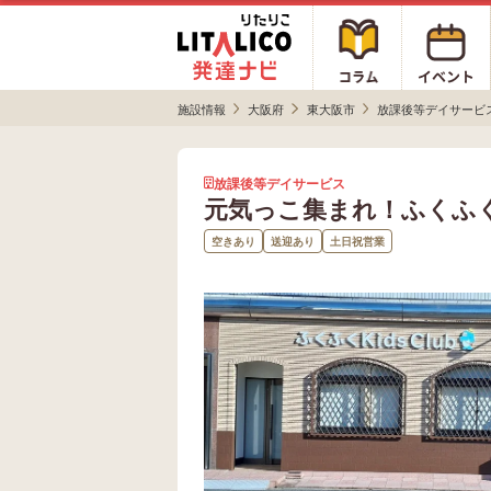
施設情報
大阪府
東大阪市
放課後等デイサービ
放課後等デイサービス
元気っこ集まれ！ふくふくKi
空きあり
送迎あり
土日祝営業