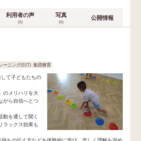
利用者の声
写真
公開情報
(0)
(6)
ーニング(SST)
集団療育
通して子どもたちの
」のメリハリを大
ながら自信へとつ
活動を通して聞く
リラックス効果も
、気持ちの伝え方などを体験的に学び、楽しく理解を深め