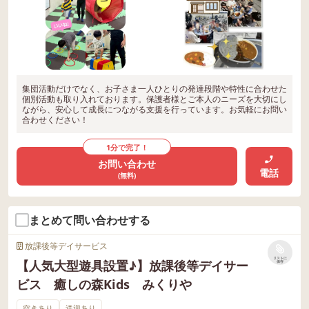
集団活動だけでなく、お子さま一人ひとりの発達段階や特性に合わせた
個別活動も取り入れております。保護者様とご本人のニーズを大切にし
ながら、安心して成長につながる支援を行っています。お気軽にお問い
合わせください！
1分で完了！
お問い合わせ
電話
(無料)
まとめて問い合わせする
放課後等デイサービス
リストに
【人気大型遊具設置♪】放課後等デイサー
保存
ビス 癒しの森Kids みくりや
空きあり
送迎あり