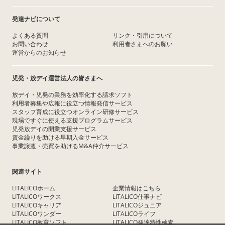
発達ナビについて
よくある質問
リンク・引用について
お問い合わせ
利用者さまへのお願い
運営からのお知らせ
児発・放デイ運営法人の皆さまへ
放デイ・児発の業務を効率化する請求ソフト
利用者募集や広報に役立つ情報発信サービス
スタッフ育成に役立つオンライン研修サービス
現場ですぐに使える支援プログラムサービス
児発放デイの開業支援サービス
資金繰りを助ける早期入金サービス
事業譲渡・売買を助けるM&A仲介サービス
関連サイト
LITALICOホーム
企業情報はこちら
LITALICOワークス
LITALICO仕事ナビ
LITALICOキャリア
LITALICOジュニア
LITALICOワンダー
LITALICOライフ
LITALICO教育ソフト
LITALICO発達特性検査