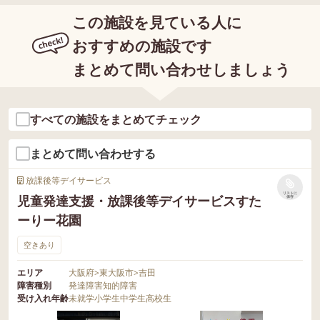
この施設を見ている人に
おすすめの施設です
まとめて問い合わせしましょう
すべての施設をまとめてチェック
まとめて問い合わせする
放課後等デイサービス
リストに
児童発達支援・放課後等デイサービスすた
保存
ーりー花園
空きあり
エリア
大阪府
>
東大阪市
>
吉田
障害種別
発達障害
知的障害
受け入れ年齢
未就学
小学生
中学生
高校生