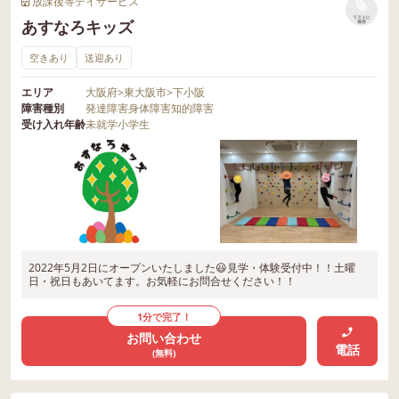
放課後等デイサービス
リストに
あすなろキッズ
保存
空きあり
送迎あり
エリア
大阪府
>
東大阪市
>
下小阪
障害種別
発達障害
身体障害
知的障害
受け入れ年齢
未就学
小学生
2022年5月2日にオープンいたしました😃見学・体験受付中！！土曜
日・祝日もあいてます。お気軽にお問合せください！！
1分で完了！
お問い合わせ
電話
(無料)