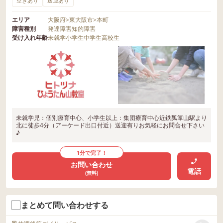
空きあり
送迎あり
エリア
大阪府
>
東大阪市
>
本町
障害種別
発達障害
知的障害
受け入れ年齢
未就学
小学生
中学生
高校生
未就学児：個別療育中心、小学生以上：集団療育中心近鉄瓢箪山駅より
北に徒歩4分（アーケード出口付近）送迎有りお気軽にお問合せ下さい
♪
1分で完了！
お問い合わせ
電話
(無料)
まとめて問い合わせする