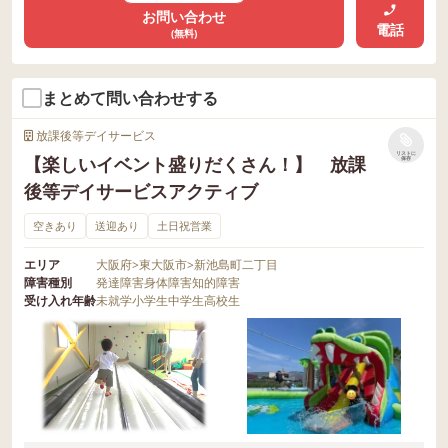
お問い合わせ
電話
(無料)
まとめて問い合わせする
放課後等デイサービス
リストに
【楽しいイベント盛りだくさん！】 放課
保存
後等デイサービスアクティブ
空きあり
送迎あり
土日祝営業
エリア
大阪府
>
東大阪市
>
新池島町二丁目
障害種別
発達障害
身体障害
知的障害
受け入れ年齢
未就学
小学生
中学生
高校生