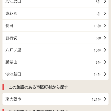
若江岩田
8件
東花園
6件
長田
13件
新石切
6件
八戸ノ里
10件
瓢箪山
6件
鴻池新田
14件
この施設のある市区町村から探す
東大阪市
121件