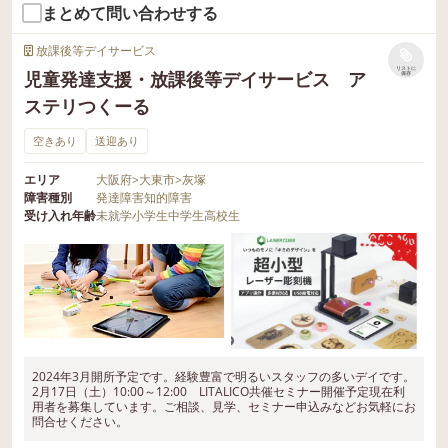
まとめて問い合わせする
放課後等デイサービス
リストに
児童発達支援・放課後等デイサービス ア
保存
ステリつくーる
空きあり
送迎あり
エリア
大阪府
>
大東市
>
灰塚
障害種別
発達障害
知的障害
受け入れ年齢
未就学
小学生
中学生
高校生
2024年3月開所予定です。経験豊富で明るいスタッフの多いデイです。
2月17日（土）10:00～12:00 LITALICO共催セミナー開催予定現在利
用者を募集しています。ご相談、見学、セミナー申込みなどお気軽にお
問合せください。