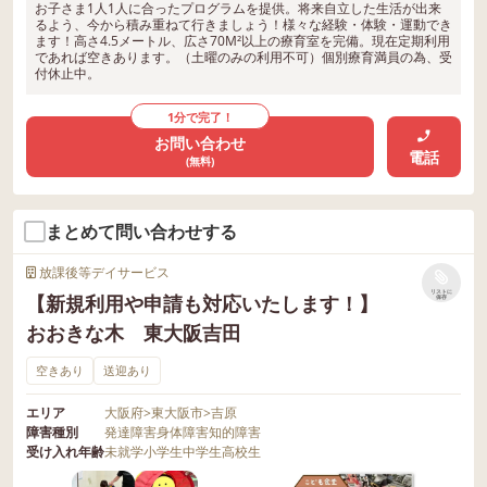
お子さま1人1人に合ったプログラムを提供。将来自立した生活が出来
るよう、今から積み重ねて行きましょう！様々な経験・体験・運動でき
ます！高さ4.5メートル、広さ70M²以上の療育室を完備。現在定期利用
であれば空きあります。（土曜のみの利用不可）個別療育満員の為、受
付休止中。
1分で完了！
お問い合わせ
電話
(無料)
まとめて問い合わせする
放課後等デイサービス
リストに
【新規利用や申請も対応いたします！】
保存
おおきな木 東大阪吉田
空きあり
送迎あり
エリア
大阪府
>
東大阪市
>
吉原
障害種別
発達障害
身体障害
知的障害
受け入れ年齢
未就学
小学生
中学生
高校生