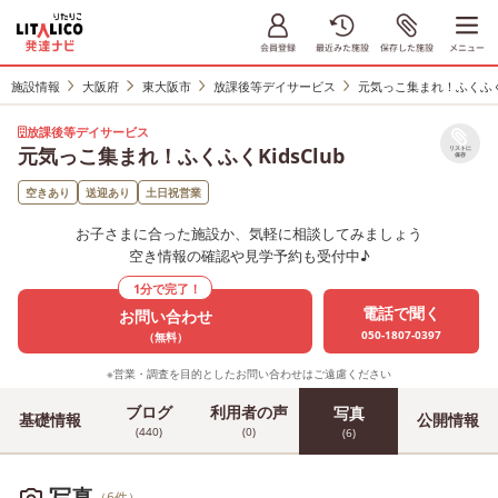
施設情報
大阪府
東大阪市
放課後等デイサービス
元気っこ集まれ！ふくふくKi
放課後等デイサービス
元気っこ集まれ！ふくふくKidsClub
リストに
保存
空きあり
送迎あり
土日祝営業
お子さまに合った施設か、気軽に相談してみましょう
空き情報の確認や見学予約も受付中♪
1分で完了！
電話で聞く
お問い合わせ
050-1807-0397
（無料）
※営業・調査を目的としたお問い合わせはご遠慮ください
ブログ
利用者の声
写真
基礎情報
公開情報
(440)
(0)
(6)
写真
（6件）