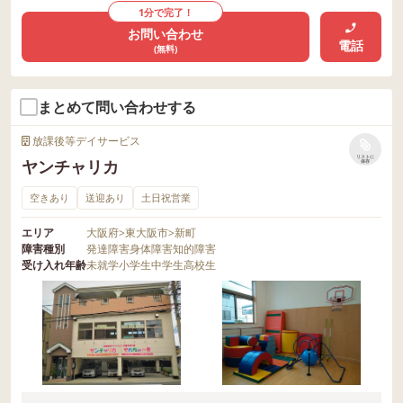
1分で完了！
お問い合わせ
電話
(無料)
まとめて問い合わせする
放課後等デイサービス
リストに
ヤンチャリカ
保存
空きあり
送迎あり
土日祝営業
エリア
大阪府
>
東大阪市
>
新町
障害種別
発達障害
身体障害
知的障害
受け入れ年齢
未就学
小学生
中学生
高校生