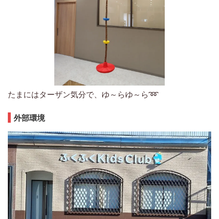
たまにはターザン気分で、ゆ～らゆ～ら➿
外部環境