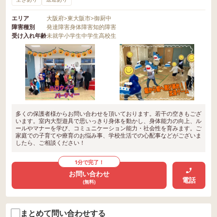
エリア
大阪府
>
東大阪市
>
御厨中
障害種別
発達障害
身体障害
知的障害
受け入れ年齢
未就学
小学生
中学生
高校生
多くの保護者様からお問い合わせを頂いております。若干の空きもござ
います。室内大型遊具で思いっきり身体を動かし、身体能力の向上、ル
ールやマナーを学び、コミュニケーション能力・社会性を育みます。ご
家庭での子育てや療育のお悩み事、学校生活での心配事などがございま
したら、ご相談ください！
1分で完了！
お問い合わせ
電話
(無料)
まとめて問い合わせする