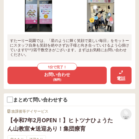
すたーりー花園では、「星のように輝く笑顔で楽しい毎日」をモットー
にスタッフ自身も笑顔を絶やさずお子様と向き合っていけるよう心掛け
ています!(^^)!若干数空きがございます。まずはお気軽にお問い合わせ
ください。
1分で完了！
お問い合わせ
電話
(無料)
まとめて問い合わせする
放課後等デイサービス
リストに
【令和7年2月OPEN！】ヒトツナひょうた
保存
ん山教室★送迎あり！集団療育