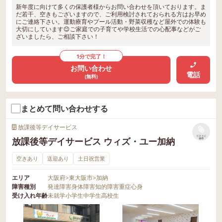
新年度に向けて多くの保護者様からお問い合わせを頂いております。ま
だ若干、空きもございますので、ご利用検討されておられる方はお早め
にご連絡下さい。運動療育やプール活動・野菜収穫など屋外での体験も
大切にしています😊ご家庭での子育てや学校生活での心配事などがご
ざいましたら、ご相談下さい！
1分で完了！
お問い合わせ
電話
(無料)
まとめて問い合わせする
放課後等デイサービス
リストに
放課後等デイサービス ウィズ・ユー加納
保存
空きあり
送迎あり
土日祝営業
エリア
大阪府
>
東大阪市
>
加納
障害種別
発達障害
身体障害
知的障害
重症心身
受け入れ年齢
未就学
小学生
中学生
高校生