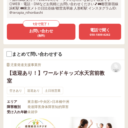
◎WEB・電話・DMなどお気軽にお問い合わせください🎵🚃都営新宿線
浜町駅 🚃東京メトロ日比谷線/都営浅草線 人形町駅 インスタグラムID:
＠terapia_nihonbashi
1分で完了！
電話で聞く
お問い合わせ
050-1809-6262
(無料)
まとめて問い合わせする
児童発達支援事業所
リストに
【送迎あり！】ワールドキッズ水天宮前教
保存
室
空きあり
送迎あり
土日祝営業
エリア
東京都
>
中央区
>
日本橋中洲
障害種別
発達障害
身体障害
知的障害
受け入れ年齢
未就学