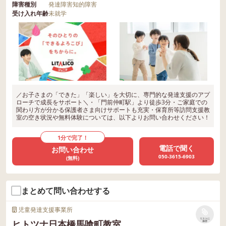
障害種別
発達障害
知的障害
受け入れ年齢
未就学
／お子さまの「できた」「楽しい」を大切に、専門的な発達支援のアプ
ローチで成長をサポート＼・「門前仲町駅」より徒歩3分・ご家庭での
関わり方が分かる保護者さま向けサポートも充実・保育所等訪問支援教
室の空き状況や無料体験については、以下よりお問い合わせください！
1分で完了！
電話で聞く
お問い合わせ
050-3615-6903
(無料)
まとめて問い合わせする
児童発達支援事業所
リストに
ヒトツナ日本橋馬喰町教室
保存