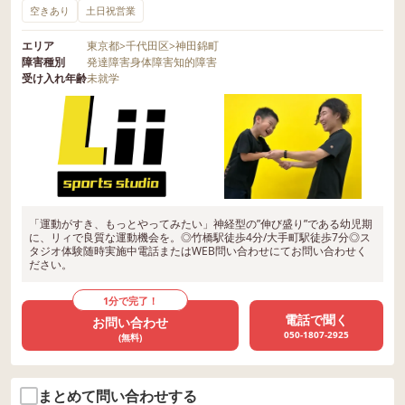
空きあり
土日祝営業
エリア
東京都
>
千代田区
>
神田錦町
障害種別
発達障害
身体障害
知的障害
受け入れ年齢
未就学
「運動がすき、もっとやってみたい」神経型の”伸び盛り”である幼児期
に、リィで良質な運動機会を。◎竹橋駅徒歩4分/大手町駅徒歩7分◎ス
タジオ体験随時実施中電話またはWEB問い合わせにてお問い合わせく
ださい。
1分で完了！
電話で聞く
お問い合わせ
050-1807-2925
(無料)
まとめて問い合わせする