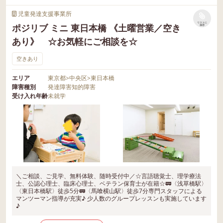
児童発達支援事業所
リストに
ポジリブ ミニ 東日本橋 《土曜営業／空き
保存
あり》 ☆お気軽にご相談を☆
空きあり
エリア
東京都
>
中央区
>
東日本橋
障害種別
発達障害
知的障害
受け入れ年齢
未就学
＼ご相談、ご見学、無料体験、随時受付中／☆言語聴覚士、理学療法
士、公認心理士、臨床心理士、ベテラン保育士が在籍☆🚃〈浅草橋駅〉
〈東日本橋駅〉徒歩5分🚃〈馬喰横山駅〉徒歩7分専門スタッフによる
マンツーマン指導が充実♪ 少人数のグループレッスンも実施しています
♪