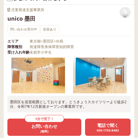
児童発達支援事業所
リストに
unico 墨田
保存
問い合わせ受付中
送迎あり
エリア
東京都
>
墨田区
>
向島
障害種別
発達障害
身体障害
知的障害
受け入れ年齢
未就学
小学生
墨田区を送迎範囲としております。とうきょうスカイツリーより徒歩2
分、令和7年12月新規オープンの事業所です。
1分で完了！
電話で聞く
お問い合わせ
050-1793-8483
(無料)