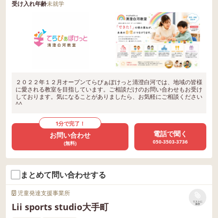
受け入れ年齢
未就学
２０２２年１２月オープンてらぴぁぽけっと清澄白河では、地域の皆様
に愛される教室を目指しています。ご相談だけのお問い合わせもお受け
しております。気になることがありましたら、お気軽にご相談ください
^^
1分で完了！
電話で聞く
お問い合わせ
050-3503-3736
(無料)
まとめて問い合わせする
児童発達支援事業所
リストに
Lii sports studio大手町
保存