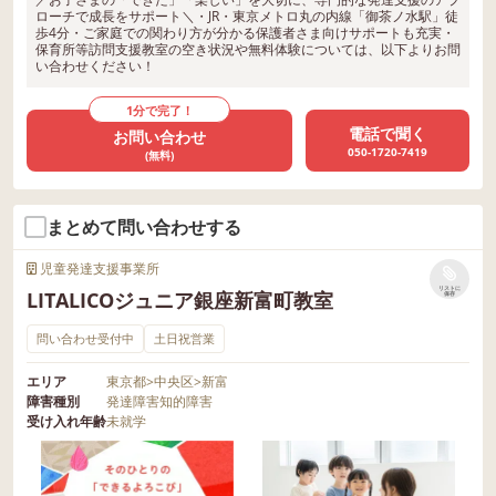
ローチで成長をサポート＼・JR・東京メトロ丸の内線「御茶ノ水駅」徒
歩4分・ご家庭での関わり方が分かる保護者さま向けサポートも充実・
保育所等訪問支援教室の空き状況や無料体験については、以下よりお問
い合わせください！
1分で完了！
電話で聞く
お問い合わせ
050-1720-7419
(無料)
まとめて問い合わせする
児童発達支援事業所
リストに
LITALICOジュニア銀座新富町教室
保存
問い合わせ受付中
土日祝営業
エリア
東京都
>
中央区
>
新富
障害種別
発達障害
知的障害
受け入れ年齢
未就学