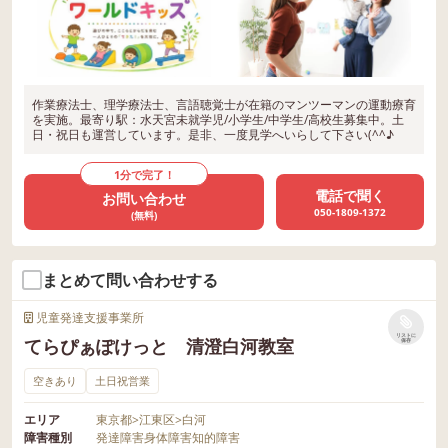
作業療法士、理学療法士、言語聴覚士が在籍のマンツーマンの運動療育
を実施。最寄り駅：水天宮未就学児/小学生/中学生/高校生募集中。土
日・祝日も運営しています。是非、一度見学へいらして下さい(^^♪
1分で完了！
電話で聞く
お問い合わせ
050-1809-1372
(無料)
まとめて問い合わせする
児童発達支援事業所
リストに
てらぴぁぽけっと 清澄白河教室
保存
空きあり
土日祝営業
エリア
東京都
>
江東区
>
白河
障害種別
発達障害
身体障害
知的障害