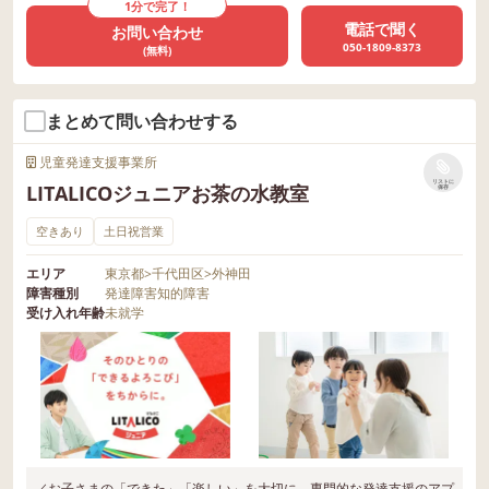
1分で完了！
電話で聞く
お問い合わせ
050-1809-8373
(無料)
まとめて問い合わせする
児童発達支援事業所
リストに
LITALICOジュニアお茶の水教室
保存
空きあり
土日祝営業
エリア
東京都
>
千代田区
>
外神田
障害種別
発達障害
知的障害
受け入れ年齢
未就学
／お子さまの「できた」「楽しい」を大切に、専門的な発達支援のアプ