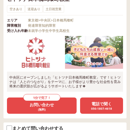
空きあり
送迎あり
土日祝営業
エリア
東京都
>
中央区
>
日本橋馬喰町
障害種別
発達障害
知的障害
受け入れ年齢
未就学
小学生
中学生
高校生
中央区にオープンしました「ヒトツナ日本橋馬喰町教室」です！ヒトツ
ナは「人とのつながり」をテーマに、お子様がより豊かな社会性を育み
将来の選択肢が広がるようサポートいたします🍀
1分で完了！
電話で聞く
お問い合わせ
050-1807-4618
(無料)
まとめて問い合わせする