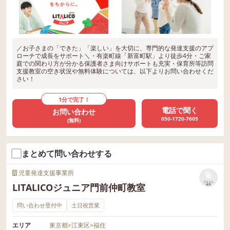
／お子さまの「できた」「楽しい」を大切に、専門的な発達支援のアプ
ローチで成長をサポート＼・有楽町線「新富町駅」より徒歩4分・ご家
庭での関わり方が分かる保護者さま向けサポートも充実・保育所等訪問
支援教室の空き状況や無料体験については、以下よりお問い合わせくだ
さい！
1分で完了！
電話で聞く
お問い合わせ
050-1720-7605
(無料)
まとめて問い合わせする
児童発達支援事業所
リストに
LITALICOジュニア門前仲町教室
保存
問い合わせ受付中
土日祝営業
エリア
東京都
>
江東区
>
福住