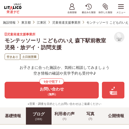
施設情報
東京都
江東区
児童発達支援事業所
モンテッソーリ こどものいえ
児童発達支援事業所
モンテッソーリ こどものいえ 森下駅前教室
リストに
保存
児発・放デイ・訪問支援
空きあり
土日祝営業
お子さまに合った施設か、気軽に相談してみましょう
空き情報の確認や見学予約も受付中♪
1分で完了！
お問い合わせ
電話
（無料）
※営業・調査を目的としたお問い合わせはご遠慮ください
利用者の声
写真
ブログ
基礎情報
公開情報
(1)
(7)
(388)