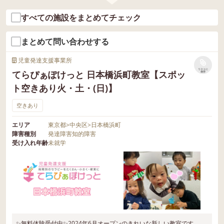
すべての施設をまとめてチェック
まとめて問い合わせする
児童発達支援事業所
リストに
てらぴぁぽけっと 日本橋浜町教室【スポッ
保存
ト空きあり火・土・(日)】
空きあり
エリア
東京都
>
中央区
>
日本橋浜町
障害種別
発達障害
知的障害
受け入れ年齢
未就学
✨無料体験受付中✨2024年6月オープンのきれいな新しい教室です