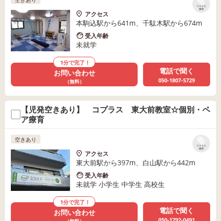
リストに
保存
アクセス
本駒込駅から641m、千駄木駅から674m
受入年齢
未就学
1分で完了！
電話で聞く
お問い合わせ
050-1807-5729
（無料）
【児発空きあり】 コプラス 東大前教室☆個別・ペ
ア療育
空きあり
リストに
保存
アクセス
東大前駅から397m、白山駅から442m
受入年齢
未就学 小学生 中学生 高校生
1分で完了！
電話で聞く
お問い合わせ
050-1792-0491