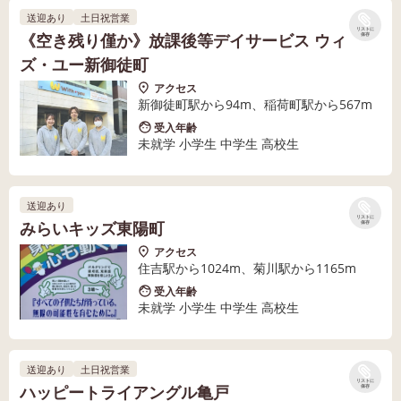
送迎あり
土日祝営業
リストに
《空き残り僅か》放課後等デイサービス ウィ
保存
ズ・ユー新御徒町
アクセス
新御徒町駅から94m、稲荷町駅から567m
受入年齢
未就学 小学生 中学生 高校生
送迎あり
リストに
みらいキッズ東陽町
保存
アクセス
住吉駅から1024m、菊川駅から1165m
受入年齢
未就学 小学生 中学生 高校生
送迎あり
土日祝営業
リストに
ハッピートライアングル亀戸
保存