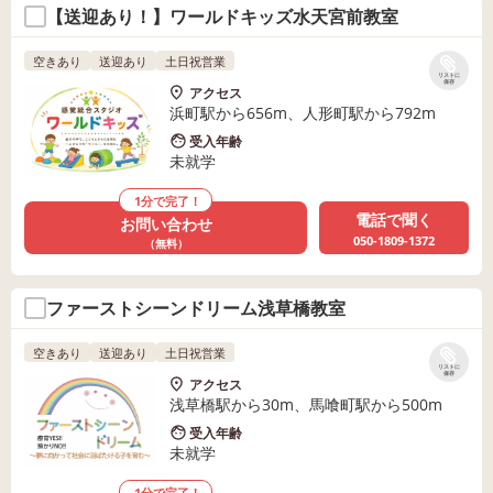
【送迎あり！】ワールドキッズ水天宮前教室
空きあり
送迎あり
土日祝営業
リストに
保存
アクセス
浜町駅から656m、人形町駅から792m
受入年齢
未就学
1分で完了！
電話で聞く
お問い合わせ
050-1809-1372
（無料）
ファーストシーンドリーム浅草橋教室
空きあり
送迎あり
土日祝営業
リストに
保存
アクセス
浅草橋駅から30m、馬喰町駅から500m
受入年齢
未就学
1分で完了！