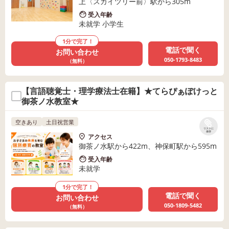
上〈スカイツリー前〉駅から305m
受入年齢
未就学 小学生
1分で完了！
電話で聞く
お問い合わせ
050-1793-8483
（無料）
【言語聴覚士・理学療法士在籍】★てらぴぁぽけっと
御茶ノ水教室★
空きあり
土日祝営業
リストに
保存
アクセス
御茶ノ水駅から422m、神保町駅から595m
受入年齢
未就学
1分で完了！
電話で聞く
お問い合わせ
050-1809-5482
（無料）