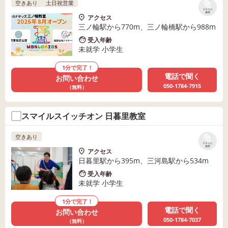
空きあり
土日祝営業
リストに
保存
アクセス
三ノ輪駅から770m、三ノ輪橋駅から988m
受入年齢
未就学 小学生
1分で完了！
電話で聞く
お問い合わせ
050-1784-7915
（無料）
スマイルスイッチオン 日暮里教室
空きあり
リストに
保存
アクセス
日暮里駅から395m、三河島駅から534m
受入年齢
未就学 小学生
1分で完了！
電話で聞く
お問い合わせ
050-1784-7037
（無料）