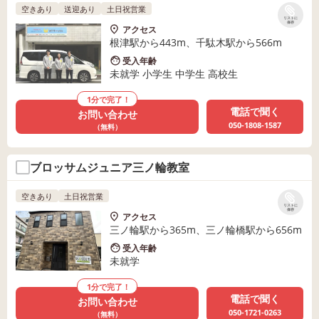
空きあり
送迎あり
土日祝営業
リストに
保存
アクセス
根津駅から443m、千駄木駅から566m
受入年齢
未就学 小学生 中学生 高校生
1分で完了！
電話で聞く
お問い合わせ
050-1808-1587
（無料）
ブロッサムジュニア三ノ輪教室
空きあり
土日祝営業
リストに
保存
アクセス
三ノ輪駅から365m、三ノ輪橋駅から656m
受入年齢
未就学
1分で完了！
電話で聞く
お問い合わせ
050-1721-0263
（無料）