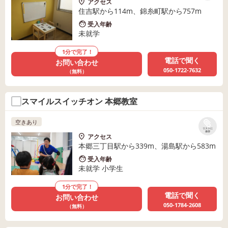
アクセス
住吉駅から114m、錦糸町駅から757m
受入年齢
未就学
1分で完了！
電話で聞く
お問い合わせ
050-1722-7632
（無料）
スマイルスイッチオン 本郷教室
空きあり
リストに
保存
アクセス
本郷三丁目駅から339m、湯島駅から583m
受入年齢
未就学 小学生
1分で完了！
電話で聞く
お問い合わせ
050-1784-2608
（無料）