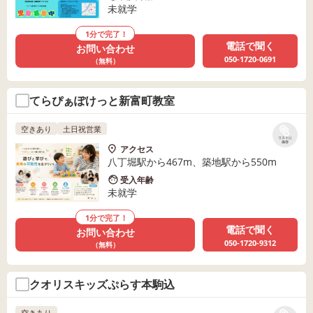
未就学
1分で完了！
電話で聞く
お問い合わせ
050-1720-0691
（無料）
てらぴぁぽけっと新富町教室
空きあり
土日祝営業
リストに
保存
アクセス
八丁堀駅から467m、築地駅から550m
受入年齢
未就学
1分で完了！
電話で聞く
お問い合わせ
050-1720-9312
（無料）
クオリスキッズぷらす本駒込
空きあり