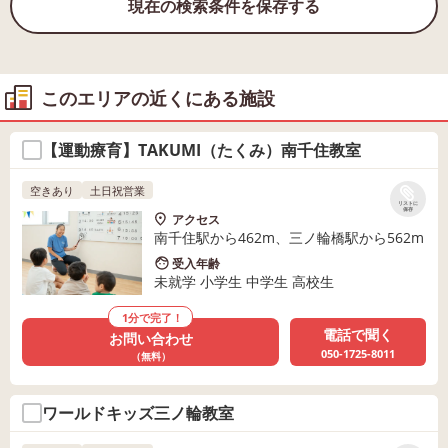
現在の検索条件を保存する
このエリアの近くにある施設
【運動療育】TAKUMI（たくみ）南千住教室
空きあり
土日祝営業
リストに
保存
アクセス
南千住駅から462m、三ノ輪橋駅から562m
受入年齢
未就学 小学生 中学生 高校生
1分で完了！
電話で聞く
お問い合わせ
050-1725-8011
（無料）
ワールドキッズ三ノ輪教室