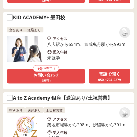
（無料）
KID ACADEMY+ 墨田校
空きあり
送迎あり
リストに
保存
アクセス
八広駅から654m、京成曳舟駅から993m
受入年齢
未就学
1分で完了！
電話で聞く
お問い合わせ
050-1794-2279
（無料）
A to Z Academy 銀座【送迎あり/土祝営業】
空きあり
送迎あり
土日祝営業
リストに
保存
アクセス
築地市場駅から298m、汐留駅から391m
受入年齢