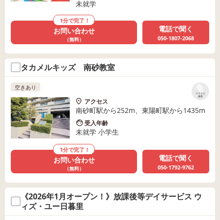
未就学
1分で完了！
電話で聞く
お問い合わせ
050-1807-2068
（無料）
タカメルキッズ 南砂教室
空きあり
リストに
保存
アクセス
南砂町駅から252m、東陽町駅から1435m
受入年齢
未就学 小学生
1分で完了！
電話で聞く
お問い合わせ
050-1792-9762
（無料）
《2026年1月オープン！》放課後等デイサービス ウ
ィズ・ユー日暮里