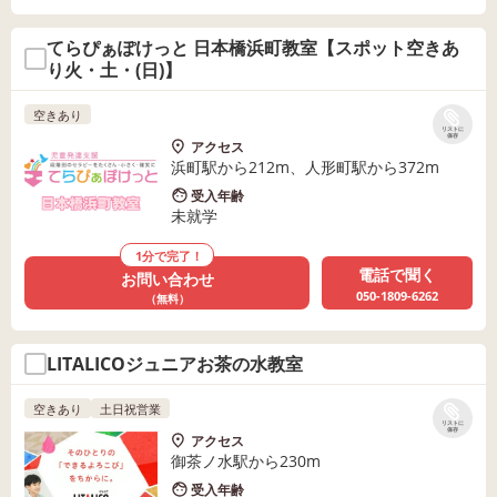
てらぴぁぽけっと 日本橋浜町教室【スポット空きあ
り火・土・(日)】
空きあり
リストに
保存
アクセス
浜町駅から212m、人形町駅から372m
受入年齢
未就学
1分で完了！
電話で聞く
お問い合わせ
050-1809-6262
（無料）
LITALICOジュニアお茶の水教室
空きあり
土日祝営業
リストに
保存
アクセス
御茶ノ水駅から230m
受入年齢