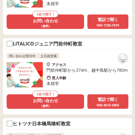
未就学
1分で完了！
電話で聞く
お問い合わせ
050-1720-7419
（無料）
LITALICOジュニア門前仲町教室
問い合わせ受付中
土日祝営業
リストに
保存
アクセス
門前仲町駅から374m、越中島駅から780m
受入年齢
未就学
1分で完了！
電話で聞く
お問い合わせ
050-3615-6903
（無料）
ヒトツナ日本橋馬喰町教室