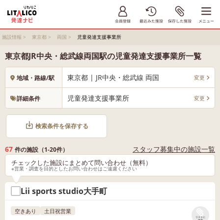
施設情報
>
東京都
>
両国
>
児童発達支援事業所
東京都JR中央・総武線両国駅の児童発達支援事業所一覧
東京都 | JR中央・総武線 両国
変更
地域・路線/駅
児童発達支援事業所
変更
詳細条件
検索条件を保存する
67
スタッフ募集中の施設一覧
件の施設（1-20件）
チェックした施設にまとめて問い合わせ（無料）
※営業・調査を目的としたお問い合わせはご遠慮ください
Lii sports studio大手町
空きあり
土日祝営業
リストに