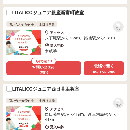
LITALICOジュニア銀座新富町教室
問い合わせ受付中
土日祝営業
リストに
保存
アクセス
八丁堀駅から368m、築地駅から536m
受入年齢
未就学
1分で完了！
電話で聞く
お問い合わせ
050-1720-7605
（無料）
LITALICOジュニア西日暮里教室
問い合わせ受付中
土日祝営業
リストに
保存
アクセス
西日暮里駅から419m、新三河島駅から
448m
受入年齢