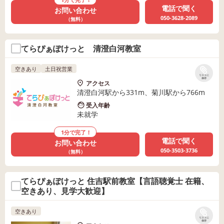
電話で聞く
お問い合わせ
050-3628-2089
（無料）
てらぴぁぽけっと 清澄白河教室
空きあり
土日祝営業
リストに
保存
アクセス
清澄白河駅から331m、菊川駅から766m
受入年齢
未就学
1分で完了！
電話で聞く
お問い合わせ
050-3503-3736
（無料）
てらぴぁぽけっと 住吉駅前教室【言語聴覚士 在籍、
空きあり、見学大歓迎】
空きあり
リストに
保存