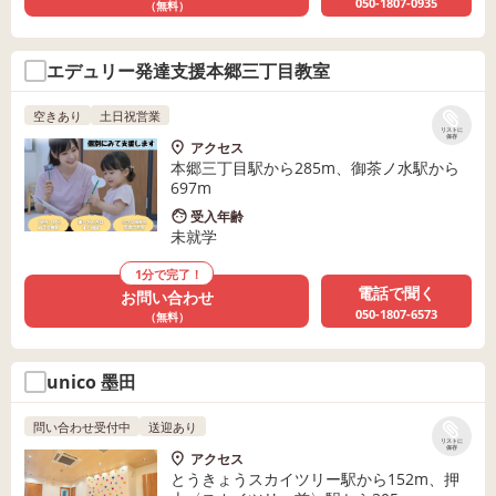
050-1807-0935
（無料）
エデュリー発達支援本郷三丁目教室
空きあり
土日祝営業
リストに
保存
アクセス
本郷三丁目駅から285m、御茶ノ水駅から
697m
受入年齢
未就学
1分で完了！
電話で聞く
お問い合わせ
050-1807-6573
（無料）
unico 墨田
問い合わせ受付中
送迎あり
リストに
保存
アクセス
とうきょうスカイツリー駅から152m、押