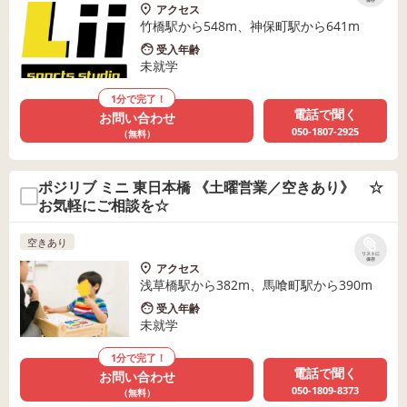
保存
アクセス
竹橋駅から548m、神保町駅から641m
受入年齢
未就学
1分で完了！
電話で聞く
お問い合わせ
050-1807-2925
（無料）
ポジリブ ミニ 東日本橋 《土曜営業／空きあり》 ☆
お気軽にご相談を☆
空きあり
リストに
保存
アクセス
浅草橋駅から382m、馬喰町駅から390m
受入年齢
未就学
1分で完了！
電話で聞く
お問い合わせ
050-1809-8373
（無料）