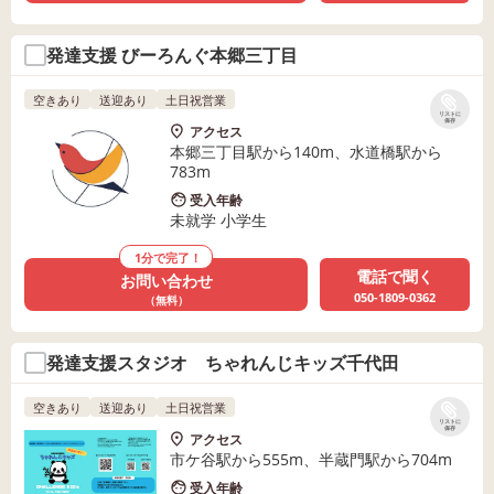
発達支援 びーろんぐ本郷三丁目
空きあり
送迎あり
土日祝営業
リストに
保存
アクセス
本郷三丁目駅から140m、水道橋駅から
783m
受入年齢
未就学 小学生
1分で完了！
電話で聞く
お問い合わせ
050-1809-0362
（無料）
発達支援スタジオ ちゃれんじキッズ千代田
空きあり
送迎あり
土日祝営業
リストに
保存
アクセス
市ケ谷駅から555m、半蔵門駅から704m
受入年齢