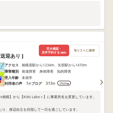
空き確認・
リストに保存
見学予約する
(無料)
 送迎あり ]
アクセス
相模原駅から1234m、矢部駅から1470m
障害種別
発達障害 身体障害 知的障害
受入年齢
未就学
1
313
利用者の声
ブログ
件
件
ブログup
ds相模】から【Kids Labo＋】に事業所名を変更しています。
たり、身辺自立を目指して一日を過ごしています。