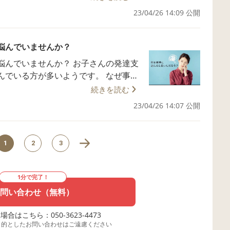
達させて来ました。 発達凸凹の
23/04/26 14:09 公開
んと比べてたくさん感覚刺激が必要で
いるためです。 ピラミッドの
さい。 この所々に空いて
い。 また、みらいあでは土台療育をし
子さ
悩んでいませんか？
えしています！
 それは、どんな感覚刺
んか？ お子さんの発達支
る方が多いようです。 なぜ事業
続きを読む
 これを整える遊具や支
見学に行っても支援内容が明確でなく
！
23/04/26 14:07 公開
事業所の選び方の
どうか。 これは、とても重要です！
支援はできずに預かってるだけか、習
1
2
3
す。 ・お子さんの居場所を作ってま
。 ・苦手な事を練習します。 ・支援
どと説明は、発達知識のない所からが多
1分で完了！
刺激など ・事業所内のどの遊具を使
問い合わせ（無料）
動きがどんな発達に繋げている ・ど
・お子さんへの声かけ、接し方などが具
合はこちら：050-3623-4473
は発達知識を持っています。 ②子
目的としたお問い合わせはご遠慮ください