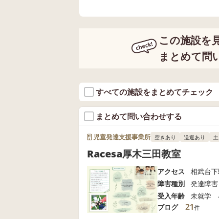
どもが楽しく通えるかどうか これも
的に感覚を発達させるには、お子さん
くまで叶えてあげる施設環境と発達
この施設を
的なサポートをしている支援も非効
て矯正する ・じっと座っていられな
まとめて問
い強い子に、練習をさせる ・ボデ
投げ方を教える これをお子さんに
しくて続けて通うことができません
すべての施設をまとめてチェック
達」ではありません。 発達の大原則は、「その子その時やりたい事をやり
きる」です。 これで子ども達は楽しみなが
まとめて問い合わせする
に、お子さんの大切な時間を質の良
児童発達支援事業所
空きあり
送迎あり
土
Racesa厚木三田教室
アクセス
相武台下
障害種別
発達障害
受入年齢
未就学 
21
ブログ
件