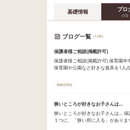
ブロ
基礎情報
(15)
ブログ一覧
(15件)
保護者様ご相談(掲載許可)
保護者様ご相談(掲載許可) 保育園年中のお子さんの相談です。 相談内容
保育園や公園など好きな遊具を1人
ん。 どうしたら良いですか？ お子さんの遊びの様子 走り回ったり、高い
ところに上ったり、とても動く事が好きなお子
体験説明会
を譲るためには、前庭覚の発達が必要です。 この感覚の中
脳をうまく繋ぐ」役割があります。 右脳が妥協脳で左脳が拘り脳です。
左脳が強く、右脳に繋げないお子さ
狭いところが好きなお子さんは…
解できません。 なんでこんな楽しい遊びを他に譲らないといけないのか、
狭いところが好きなお子さんは… 保護者様からのご相談で多い感覚刺激と
分からないのです。 ですから、遊びを譲ってあげることは困難です。 で
１つに、「狭い所に入る」があります。 うちの子は家の棚やキッ
は、どうしたら良いのか？ 前庭覚は、上る下りる、飛ぶ、走る、回るなど
ャビネットなど狭い所に入りたがり