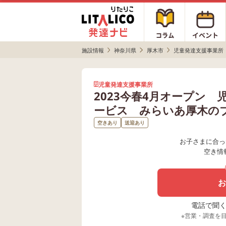
施設情報
神奈川県
厚木市
児童発達支援事業所
児童発達支援事業所
2023今春4月オープン
ービス みらいあ厚木の
空きあり
送迎あり
お子さまに合っ
空き情
お
電話で聞く場
※営業・調査を