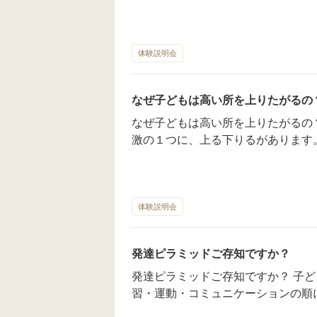
の感覚刺激で発達します。 実は、今走り回ったり、高いところに上ること
相談がありました。 まずは、狭い所に入る→皮膚への摩擦→触覚への感覚
で、「絶賛発達中」です！ 発達の仕組みを知ることで、お子さんの感覚刺
刺激です。 【役割】 危険を察知する 私達は、新しい場所や初めて会う人
激を受容してあげる事が大切です。 このような発達の悩みがありました
に対して、この場所は危険か、この
ら、お気軽にご相談下さい。 ーーーーーーーーーーーーーーーーーーーー
体験説明会
を使い察知しています。 この危険が敏感なお子さんは、危険シグナルが鳴
ーーーーーーーーーーー いつもブログをみてくださってありがとうござい
り続けてるので、新しい場所には入
ます！！ 一度見学に来てみませんか？😊 発達の悩み、お気軽にご相談く
れません。 また、鈍感なお子さん
なぜ子どもは高い所を上りたがるの
ださい！！ お問い合わせお待ち
危険な場所でも気にせず入ってしま
なぜ子どもは高い所を上りたがるの？ 保護者様からのご相談で多い感
たりなどをします。 この触覚を発達させる感覚刺激は ☆肌(皮膚)への摩擦
激の１つに、上る下りるがあります。 うちの子は家や中や公園でも高
刺激 ☆体全体へぶつかる刺激 ☆体全体へ圧が入
を見ると上りたがります。 なぜで
の感覚刺激を入れれる療育グッズが
ありました。 まず、高いところを上るは、前庭覚への感覚刺激です。 前
擦、圧 〇ボールプール…摩擦 〇バ
庭覚は、三半規管のお隣さんにあります。 役割① 右脳と左
ロディー…圧 など 子どもは、たくさんの感覚刺激を重ねて、この触覚が
ぐ。 右脳は妥協脳、左脳は拘り脳
体験説明会
整え、危険察知を発達させます。 発達の土台作りは、みらいあにお任せく
ます。左脳が強く右脳に繋げない子
ださい！！！ 体験・見学に是非
びが譲れません。 その他、急な予
発達ピラミッドご存知ですか？
役割② 姿勢調整、体幹、体の軸 4
ります。 上半身の重さを支えバラ
発達ピラミッドご存知ですか？ 子どもは、呼吸→感覚→動き→言葉→学
できるのは、 感覚刺激で発達 上る 下りる 走る 飛ぶ 回る 揺れる この感覚
習・運動・コミュニケーションの順に発達します。
刺激で前庭覚は発達します 思い出してください、私達定型発達の大人も幼
言葉ですが、 字は書けるけど… 体は動くけど… 会話はできるけど… お友