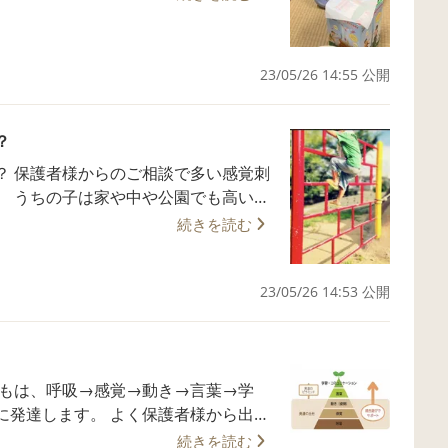
人は危険な人なのか、と無意識に触覚
23/05/26 14:55 公開
れなく、初めて会う人にはすぐに関わ
は、危険シグナルが全く鳴らないので、
？
しております♪
ったり、知らない人にもすぐ話しかけ
覚刺
い所
る刺激 みらいあには、こ
すか？危ないからやめさせたいと相談が
続きを読む
たくさんあります。 〇ハンモック…摩
ランスボール…摩擦、圧、ぶつかる 〇
脳をうまく繋
。前庭覚が整っている子は、遊びが譲れ
23/05/26 14:53 公開
は、妥協脳にアクセスできないので遊
来てください😊
定の変更が苦手であったりもします。
歳児の上半身の重さですら8キロ程度あ
ンスよく立ったり、歩いたり、座ったり
 よく保護者様から出る
続きを読む