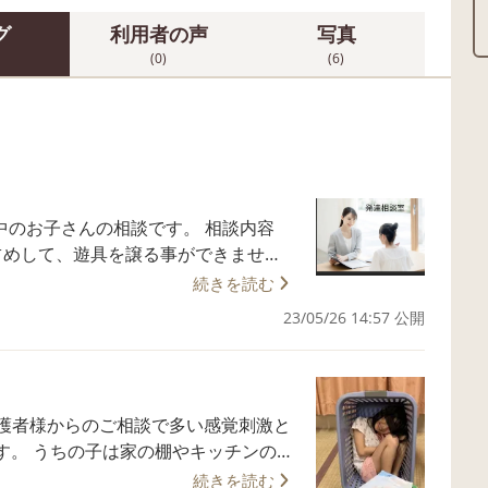
グ
利用者の声
写真
(0)
(6)
占めして、遊具を譲る事ができませ
続きを読む
さんです。 相談解答 遊び
23/05/26 14:57 公開
に、「右脳と左
んは、自分が好きな遊具を譲る事が理
チンのキ
ます。 なぜですか？気になるので…と
続きを読む