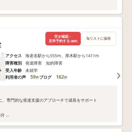
空き確認・
リストに保存
見学予約する
(無料)
室
アクセス
海老名駅から555m、厚木駅から1411m
障害種別
発達障害 知的障害
受入年齢
未就学
59
162
利用者の声
ブログ
件
件
に、専門的な発達支援のアプローチで成長をサポート
6分
ま向けサポートも充実