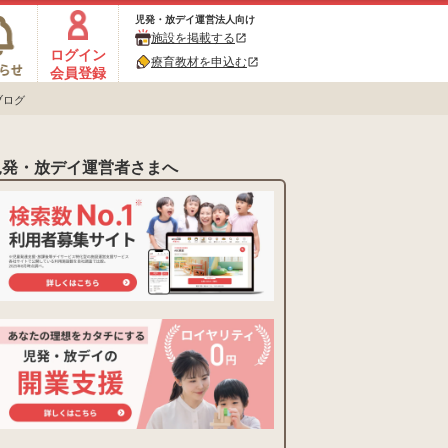
児発・放デイ運営法人向け
施設を掲載する
open_in_new
ログイン
療育教材を申込む
open_in_new
会員登録
ブログ
児発・放デイ運営者さまへ