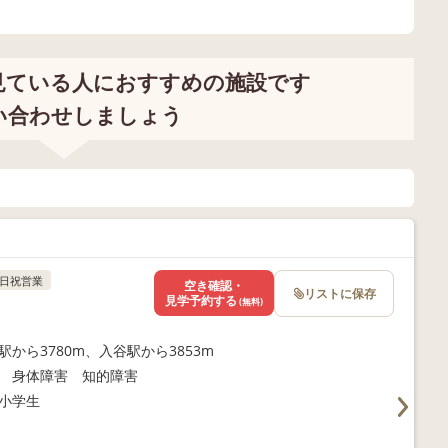
、とても重要です。 そもそも、根本
が欲してる動き(感覚刺激)を満足行
知識を持った支援員が必要です。 表面
見ている人におすすめの施設です
率です。 ・できない事を何度もやらせ
い子に、座る練習をする ・筆圧の弱
い合わせしましょう
ィイメージの整っていない子にボールの
すると、できない事を矯正されるので苦
。またこれは「練習」であって「発
ら発達します！ 以上を参考
い支援に使ってください！
日祝営業
空き確認・
リストに保存
見学予約する
(無料)
駅から3780m、入谷駅から3853m
 身体障害 知的障害
小学生