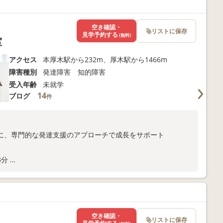
以下よりお問い合わせください！
空き確認・
リストに保存
見学予約する
(無料)
室
アクセス
本厚木駅から232m、厚木駅から1466m
障害種別
発達障害 知的障害
受入年齢
未就学
14
ブログ
件
に、専門的な発達支援のアプローチで成長をサポート
3分
ま向けサポートも充実
以下よりお問い合わせください！
空き確認・
リストに保存