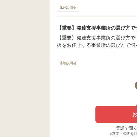
少期に上る感覚刺激を入れて、前庭覚を発
達と遊べるんだけど… 何かスマートではないと言われます。 これは、発
体験説明会
お子さんは定型発達しているお子さ
達ピラミッドと中の感覚が整わずに成長して
す。 なので、保護者様相談では、発達に繋げているので、安全配慮の上で
土台に、所々穴が空いているとイメージしてくだ
たくさん上るをさせてあげてくださ
いる穴を埋めていくことが大切です。 では、どうしたら良いのか お
【重要】発達支援事業所の選び方で
ているので、お任せくださいとお伝
んが欲しい感覚刺激を満足いくまで入れる事です。
【重要】発達支援事業所の選び方で悩んでいませ
激か 走る、回る、飛ぶ、上る、下りる、揺れる 圧、ぶつかる、摩擦 など
援をお任せする事業所の選び方で悩んでい
シンプルにたくさんこれが必要です こんな事で思われる方も多いですが、
所を選ぶことが難しいのか？ それは、どこの事業所も明確なビジョンや発
これで私たち大人も発達土台を整えてきたんです。
達支援方法を表記していない、また
援室が、みらいあ厚木にはあります
体験説明会
て抽象的で良くわからないと言われています。 発達支援
ポイント ①発達知識を持っているか
発達知識がない事業所は、ほぼ発達
い事支援で、発達支援には非効率で
す。 ・お子さんの発散に繋げてます
中に保護者に入らせてくれない な
いです。 ・感覚刺激の説明や脳への
お
うとどんな刺激が入る ・お子さんの
の感覚がどんな役割を持っている 
電話で聞く場
体的である 上記の説明ができる事業所
※営業・調査を