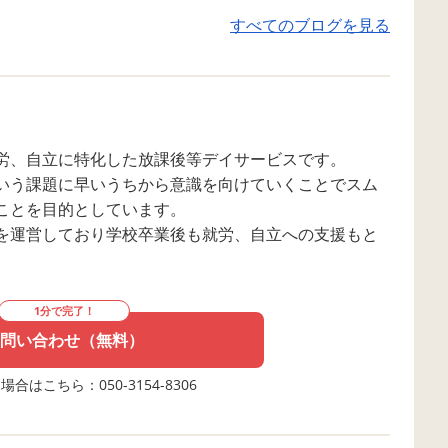
合同秋祭りを開催しました‼️🥳🎊
きます✨ ・社会の
すべてのブログを見る
子ども達が主体となり、出店・集
ける ということを
客を行って、ツバサプラス内の仮
ます⭐️ 夏休みに高
想通貨 "ツバサゼニー" を用いたお
浜にある「よつば貿
金の管理や接客、地域の皆様と楽
職場体験をさせていた
しみながら学べるイベントとなり
よつば貿易さんは化
ます。 本番当日まで各店舗では何
卸売り事業をされて
労、自立に特化した放課後等デイサービスです。
度もリハーサルをしてきました🥲
💄 体験では実際に
いう課題に早いうちから意識を向けていくことでスム
お金のやり取りの練習や、注文個
届く商品にシール貼
ことを目的としています。
数の確認、どうすればお店にたく
ただきました！ シ
を運営しており学校卒業後も就労、自立への支援もと
さんお客さんが来てくれるか🤔な
綺麗に張れるように
どなど、子ども達同士協力して店
て取り組んでいまし
舗作りをしてくれました⭐️ 秋祭り
易様、貴重な経験を
1分で完了！
本番では、予想を超える多くのお
きありがとうございま
問い合わせ（無料）
1?
客様に足を運んでもらい、大きな
後も職場体験を通し
&utm_source=qr
事故、怪我もなく、無事に大成功
という事をより具体
合はこちら：050-3154-8306
を収めることができました‼️ 子ど
し、将来どんなお仕
も達もリハーサルの成果を出しき
たいか、その為にど