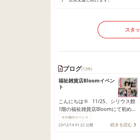
スタッ
ブログ
(13件)
福祉雑貨店Bloomイベン
ト
こんにちは🌞 11/25、シリウス館
1階の福祉雑貨店Bloomにて初めて
のイベントを開催しました🌸 当日
その他のイベント
までに、香椎のみゆき通り商店街
続きを読む
23/12/14 01:22 公開
のお店にイベントチラシを配布し