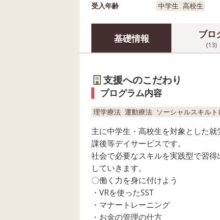
受入年齢
中学生
高校生
ブロ
基礎情報
(13)
支援へのこだわり
プログラム内容
理学療法
運動療法
ソーシャルスキルトレ
主に中学生・高校生を対象とした就
課後等デイサービスです。
社会で必要なスキルを実践型で習得
していきます。
〇働く力を身に付けよう
・VRを使ったSST
・マナートレーニング
・お金の管理の仕方