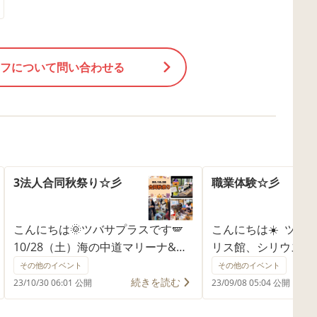
フについて問い合わせる
3法人合同秋祭り☆彡
職業体験☆彡
こんにちは🌞ツバサプラスです🪽
こんにちは☀️ ツバ
10/28（土）海の中道マリーナ&テ
リス館、シリウス館
ニスにて 運動療育センターすきっ
ュラムの一つとして
その他のイベント
その他のイベント
ぷ様、一般社団法人しんわ様、株
行なっております❗️
続きを読む
23/10/30 06:01 公開
23/09/08 05:04 公開
式会社ツバサプラスの3法人による
て ・働く喜びを自