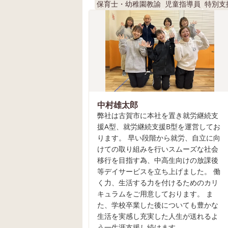
保育士・幼稚園教諭
児童指導員
特別支
中村雄太郎
弊社は古賀市に本社を置き就労継続支
援A型、就労継続支援B型を運営してお
ります。 早い段階から就労、自立に向
けての取り組みを行いスムーズな社会
移行を目指す為、中高生向けの放課後
等デイサービスを立ち上げました。 働
く力、生活する力を付けるためのカリ
キュラムをご用意しております。 ま
た、学校卒業した後についても豊かな
生活を実感し充実した人生が送れるよ
う一生涯支援し続けます。