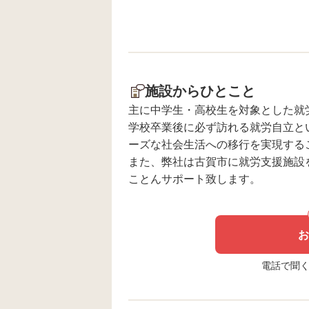
たり、来店プレゼントを準備した
り、接客の練習、挨拶の練習、レ
ジの練習など、多くの練習を行い
ました💦 当日は多くのお客様に
足を運んで頂き、子ども達からも
『楽しかった』という声が聞こえ
施設からひとこと
ました😆 ご来店頂きました皆様、
主に中学生・高校生を対象とした就
ありがとうございました😊 今後も
学校卒業後に必ず訪れる就労自立と
気軽にお店に遊びに来て頂けると
ーズな社会生活への移行を実現する
嬉しいです☺️ また、就労体験を通
また、弊社は古賀市に就労支援施設
して子ども達には多くの事を体験
ことんサポート致します。
し、学んでほしいと考えておりま
す🔥 福祉雑貨店Bloomの様子
↓↓↓↓↓↓↓↓↓↓↓↓↓↓↓
お
https://instagram.com/bloom.070
igshid=YTQwZjQ0NmI0OA%3D%3D
電話で聞く場