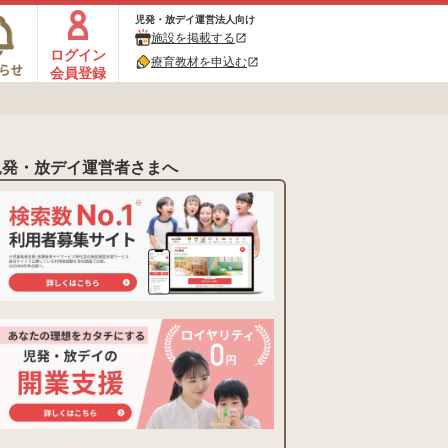
児発・放デイ運営法人向け
施設を掲載する
open_in_new
ログイン
療育教材を申込む
open_in_new
会員登録
児発・放デイ運営者さまへ