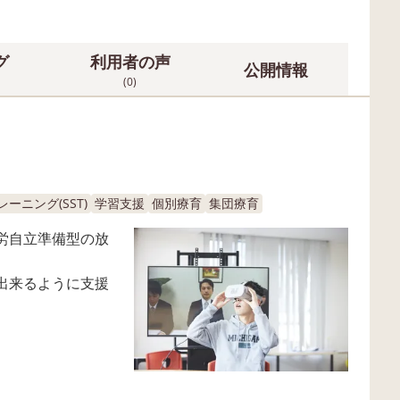
グ
利用者の声
公開情報
(0)
ーニング(SST)
学習支援
個別療育
集団療育
労自立準備型の放
出来るように支援