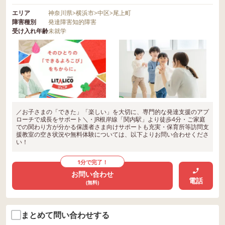
エリア
神奈川県
>
横浜市
>
中区
>
尾上町
障害種別
発達障害
知的障害
受け入れ年齢
未就学
／お子さまの「できた」「楽しい」を大切に、専門的な発達支援のアプ
ローチで成長をサポート＼・JR根岸線「関内駅」より徒歩4分・ご家庭
での関わり方が分かる保護者さま向けサポートも充実・保育所等訪問支
援教室の空き状況や無料体験については、以下よりお問い合わせくださ
い！
1分で完了！
お問い合わせ
電話
(無料)
まとめて問い合わせする