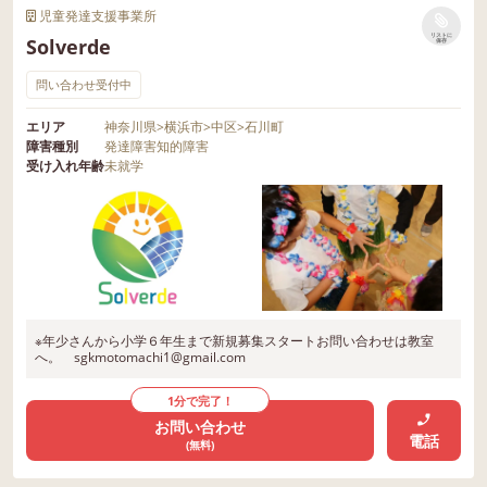
児童発達支援事業所
リストに
Solverde
保存
問い合わせ受付中
エリア
神奈川県
>
横浜市
>
中区
>
石川町
障害種別
発達障害
知的障害
受け入れ年齢
未就学
※年少さんから小学６年生まで新規募集スタートお問い合わせは教室
へ。 sgkmotomachi1@gmail.com
1分で完了！
お問い合わせ
電話
(無料)