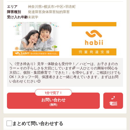
エリア
神奈川県
>
横浜市
>
中区
>
羽衣町
障害種別
発達障害
身体障害
知的障害
受け入れ年齢
未就学
＼《空き枠あり》見学・体験会も受付中！／ ハビーは、お子さまのカ
ラー＝その子らしさを大切にしています🌈 一人ひとりの興味や関心を
大切に、個別・集団療育で「できた！」を増やします。ご相談だけでも
OK！スタッフ一同、保護者さまと一緒に考えていきます。まずはお問
い合わせください😊
1分で完了！
お問い合わせ
電話
(無料)
まとめて問い合わせする