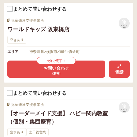
まとめて問い合わせする
児童発達支援事業所
リストに
ワールドキッズ 阪東橋店
保存
空きあり
エリア
神奈川県
>
横浜市
>
南区
>
真金町
1分で完了！
お問い合わせ
電話
(無料)
まとめて問い合わせする
児童発達支援事業所
リストに
【オーダーメイド支援】 ハビー関内教室
保存
（個別・集団療育）
空きあり
土日祝営業