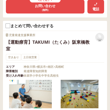
お問い合わせ
電話
(無料)
まとめて問い合わせする
児童発達支援事業所
リストに
【運動療育】TAKUMI（たくみ）阪東橋教
保存
室
空きあり
土日祝営業
エリア
神奈川県
>
横浜市
>
南区
>
高根町
障害種別
発達障害
知的障害
受け入れ年齢
未就学
小学生
中学生
高校生