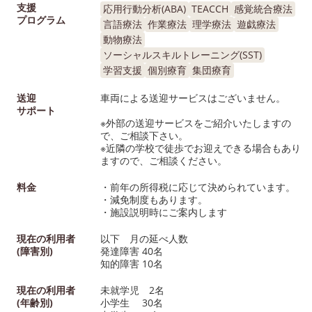
支援
応用行動分析(ABA)
TEACCH
感覚統合療法
プログラム
言語療法
作業療法
理学療法
遊戯療法
動物療法
ソーシャルスキルトレーニング(SST)
学習支援
個別療育
集団療育
送迎
車両による送迎サービスはございません。
サポート
※外部の送迎サービスをご紹介いたしますの
で、ご相談下さい。
※近隣の学校で徒歩でお迎えできる場合もあり
ますので、ご相談ください。
料金
・前年の所得税に応じて決められています。
・減免制度もあります。
・施設説明時にご案内します
現在の利用者
以下 月の延べ人数
(障害別)
発達障害 40名
知的障害 10名
現在の利用者
未就学児 2名
(年齢別)
小学生 30名