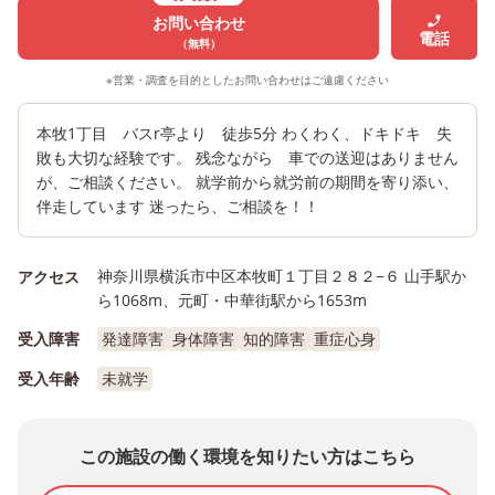
お問い合わせ
電話
（無料）
※営業・調査を目的としたお問い合わせはご遠慮ください
本牧1丁目 バスr亭より 徒歩5分 わくわく、ドキドキ 失
敗も大切な経験です。 残念ながら 車での送迎はありません
が、ご相談ください。 就学前から就労前の期間を寄り添い、
伴走しています 迷ったら、ご相談を！！
神奈川県横浜市中区本牧町１丁目２８２−６ 山手駅か
アクセス
ら1068m、元町・中華街駅から1653m
受入障害
発達障害
身体障害
知的障害
重症心身
受入年齢
未就学
この施設の働く環境を知りたい方はこちら