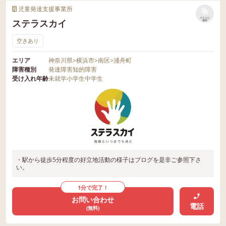
児童発達支援事業所
リストに
ステラスカイ
保存
空きあり
エリア
神奈川県
>
横浜市
>
南区
>
浦舟町
障害種別
発達障害
知的障害
受け入れ年齢
未就学
小学生
中学生
・駅から徒歩5分程度の好立地活動の様子はブログを是非ご参照下さ
い。
1分で完了！
お問い合わせ
電話
(無料)