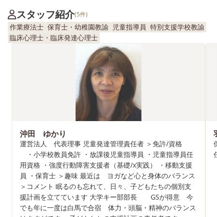
スタッフ紹介
(5件)
作業療法士
保育士・幼稚園教諭
児童指導員
特別支援学校教諭
臨床心理士・臨床発達心理士
沖田 ゆかり
運営法人 代表理事 児童発達管理責任者 ＞免許/資格
・小学校教員免許 ・放課後児童指導員 ・児童指導員任
用資格 ・強度行動障害支援者（基礎/x実践） ・移動支援
員 ・保育士 ＞趣味 最近は ヨガなど心と身体のバランス
＞コメント 眠るのも忘れて、日々、子どもたちの個別支
援計画を立てています 大学キー部部長 GSが得意 今
でも年に一度は白馬で合宿 体力・頭脳・精神のバランス