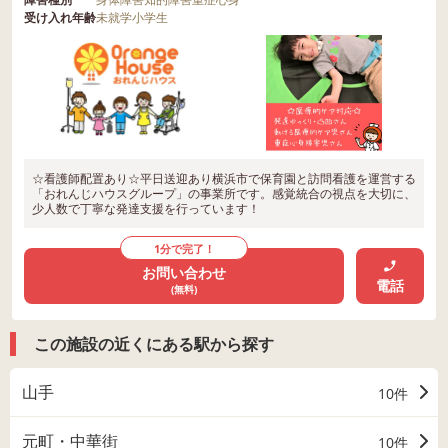
受け入れ年齢
未就学
小学生
☆看護師配置あり☆平日送迎あり横浜市で保育園と訪問看護を運営する
「おれんじハウスグループ」の事業所です。感覚統合の視点を大切に、
少人数で丁寧な発達支援を行っています！
1分で完了！
お問い合わせ
電話
(無料)
この施設の近くにある駅から探す
山手
10件
元町・中華街
10件