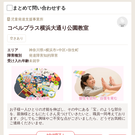
まとめて問い合わせする
児童発達支援事業所
リストに
コペルプラス横浜大通り公園教室
保存
空きあり
エリア
神奈川県
>
横浜市
>
中区
>
弥生町
障害種別
発達障害
知的障害
受け入れ年齢
未就学
お子様一人ひとりの才能を伸ばし、その中にある「宝」のような部分
を、親御様とともにたくさん見つけていきたいと、職員一同考えており
ます。少しでもご興味やご不安な点がございましたら、どうぞお気軽に
ご連絡くださいませ。
1分で完了！