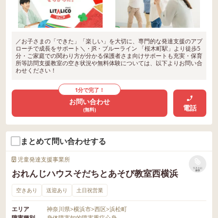
／お子さまの「できた」「楽しい」を大切に、専門的な発達支援のアプ
ローチで成長をサポート＼・JR・ブルーライン 「桜木町駅」より徒歩5
分・ご家庭での関わり方が分かる保護者さま向けサポートも充実・保育
所等訪問支援教室の空き状況や無料体験については、以下よりお問い合
わせください！
1分で完了！
お問い合わせ
電話
(無料)
まとめて問い合わせする
児童発達支援事業所
リストに
おれんじハウスそだちとあそび教室西横浜
保存
空きあり
送迎あり
土日祝営業
エリア
神奈川県
>
横浜市
>
西区
>
浜松町
障害種別
身体障害
知的障害
重症心身