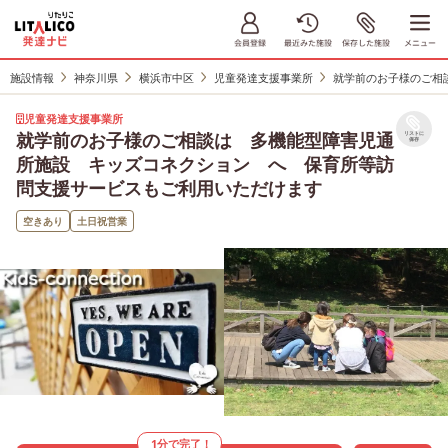
施設情報
神奈川県
横浜市中区
児童発達支援事業所
就学前のお子様のご相
児童発達支援事業所
就学前のお子様のご相談は 多機能型障害児通
リストに
保存
所施設 キッズコネクション へ 保育所等訪
問支援サービスもご利用いただけます
空きあり
土日祝営業
1分で完了！