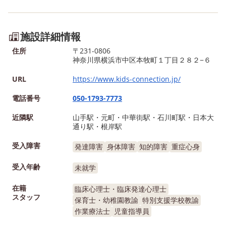
施設詳細情報
住所
〒231-0806
神奈川県横浜市中区本牧町１丁目２８２−６
URL
https://www.kids-connection.jp/
電話番号
050-1793-7773
近隣駅
山手駅・元町・中華街駅・石川町駅・日本大
通り駅・根岸駅
受入障害
発達障害
身体障害
知的障害
重症心身
受入年齢
未就学
在籍
臨床心理士・臨床発達心理士
スタッフ
保育士・幼稚園教諭
特別支援学校教諭
作業療法士
児童指導員