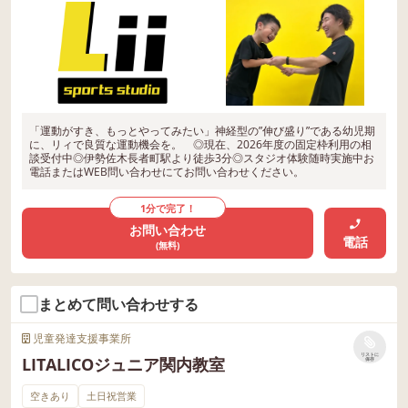
「運動がすき、もっとやってみたい」神経型の”伸び盛り”である幼児期
に、リィで良質な運動機会を。 ◎現在、2026年度の固定枠利用の相
談受付中◎伊勢佐木長者町駅より徒歩3分◎スタジオ体験随時実施中お
電話またはWEB問い合わせにてお問い合わせください。
1分で完了！
お問い合わせ
電話
(無料)
まとめて問い合わせする
児童発達支援事業所
リストに
LITALICOジュニア関内教室
保存
空きあり
土日祝営業