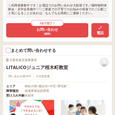
＼利用者募集中です！お電話でのお問い合わせ大歓迎です／随時無料体
験会・見学会実施中♡♡ご家庭での子育てのお悩みや発達でのご心配ご
と気になることがあれば、なんでもお気軽にご連絡ください。
1分で完了！
お問い合わせ
電話
(無料)
まとめて問い合わせする
児童発達支援事業所
リストに
LITALICOジュニア桜木町教室
保存
問い合わせ受付中
土日祝営業
エリア
神奈川県
>
横浜市
>
中区
>
野毛町
障害種別
発達障害
知的障害
受け入れ年齢
未就学