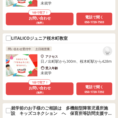
未就学
1分で完了！
電話で聞く
お問い合わせ
050-1720-7503
（無料）
LITALICOジュニア桜木町教室
問い合わせ受付中
土日祝営業
リストに
保存
アクセス
日ノ出町駅から300m、桜木町駅から428m
受入年齢
未就学
1分で完了！
電話で聞く
お問い合わせ
050-1720-7292
（無料）
就学前のお子様のご相談は 多機能型障害児通所施
設 キッズコネクション へ 保育所等訪問支援サー