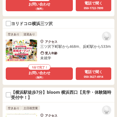
電話で聞く
お問い合わせ
050-1722-7899
（無料）
ヨリドコロ横浜三ツ沢
空きあり
送迎あり
リストに
保存
アクセス
三ツ沢下町駅から468m、反町駅から533m
受入年齢
未就学
1分で完了！
電話で聞く
お問い合わせ
050-3627-4914
（無料）
【横浜駅徒歩7分】bloom 横浜西口【見学・体験随時
受付中！】
空きあり
土日祝営業
リストに
保存
アクセス