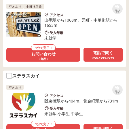
ビスもご利用いただけます
空きあり
土日祝営業
リストに
保存
アクセス
山手駅から1068m、元町・中華街駅から
1653m
受入年齢
未就学
1分で完了！
電話で聞く
お問い合わせ
050-1793-7773
（無料）
ステラスカイ
空きあり
リストに
保存
アクセス
阪東橋駅から404m、黄金町駅から731m
受入年齢
未就学 小学生 中学生
1分で完了！
電話で聞く