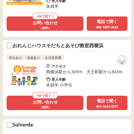
受入年齢
未就学
1分で完了！
電話で聞く
お問い合わせ
050-1807-4442
（無料）
おれんじハウスそだちとあそび教室西横浜
空きあり
送迎あり
土日祝営業
リストに
保存
アクセス
西横浜駅から309m、天王町駅から843m
受入年齢
未就学 小学生
1分で完了！
電話で聞く
お問い合わせ
050-3623-4357
（無料）
Solverde