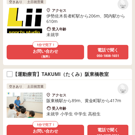
空きあり
土日祝営業
リストに
保存
アクセス
伊勢佐木長者町駅から206m、関内駅から
610m
受入年齢
未就学
1分で完了！
電話で聞く
お問い合わせ
050-1808-1651
（無料）
【運動療育】TAKUMI（たくみ）阪東橋教室
空きあり
土日祝営業
リストに
保存
アクセス
阪東橋駅から89m、黄金町駅から417m
受入年齢
未就学 小学生 中学生 高校生
1分で完了！
電話で聞く
お問い合わせ