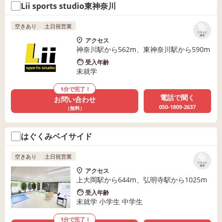
Lii sports studio東神奈川
空きあり
土日祝営業
リストに
保存
アクセス
神奈川駅から562m、東神奈川駅から590m
受入年齢
未就学
1分で完了！
電話で聞く
お問い合わせ
050-1809-2637
（無料）
はぐくみベイサイド
空きあり
土日祝営業
リストに
保存
アクセス
上大岡駅から644m、弘明寺駅から1025m
受入年齢
未就学 小学生 中学生
1分で完了！