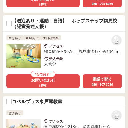
050-1793-6054
（無料）
【送迎あり・運動・言語】 ホップステップ鶴見校
（児童発達支援）
空きあり
送迎あり
土日祝営業
リストに
保存
アクセス
鶴見駅から907m、鶴見市場駅から1345m
受入年齢
未就学
1分で完了！
電話で聞く
お問い合わせ
050-1807-3786
（無料）
コペルプラス東戸塚教室
空きあり
リストに
保存
アクセス
東戸塚駅から213m、緑園都市駅から