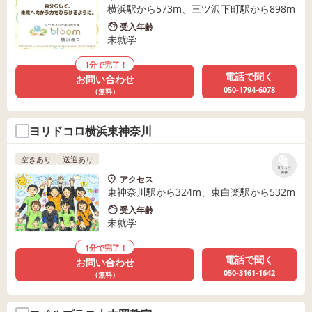
横浜駅から573m、三ツ沢下町駅から898m
受入年齢
未就学
1分で完了！
電話で聞く
お問い合わせ
050-1794-6078
（無料）
ヨリドコロ横浜東神奈川
空きあり
送迎あり
リストに
保存
アクセス
東神奈川駅から324m、東白楽駅から532m
受入年齢
未就学
1分で完了！
電話で聞く
お問い合わせ
050-3161-1642
（無料）