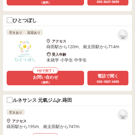
050-3647-0699
（無料）
ひとつぼし
空きあり
送迎あり
リストに
保存
アクセス
蒔田駅から120m、南太田駅から714m
受入年齢
未就学 小学生 中学生
1分で完了！
電話で聞く
お問い合わせ
050-1807-4495
（無料）
ルネサンス 元氣ジムJr.蒔田
空きあり
リストに
保存
アクセス
蒔田駅から195m、南太田駅から747m