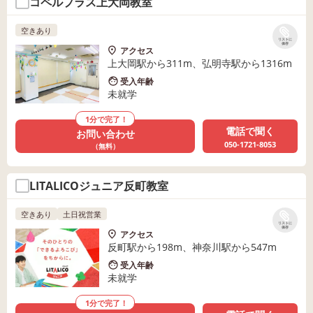
コペルプラス上大岡教室
空きあり
リストに
保存
アクセス
上大岡駅から311m、弘明寺駅から1316m
受入年齢
未就学
1分で完了！
電話で聞く
お問い合わせ
050-1721-8053
（無料）
LITALICOジュニア反町教室
空きあり
土日祝営業
リストに
保存
アクセス
反町駅から198m、神奈川駅から547m
受入年齢
未就学
1分で完了！