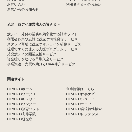
お問い合わせ
利用者さまへのお願い
運営からのお知らせ
児発・放デイ運営法人の皆さまへ
放デイ・児発の業務を効率化する請求ソフト
利用者募集や広報に役立つ情報発信サービス
スタッフ育成に役立つオンライン研修サービス
現場ですぐに使える支援プログラムサービス
児発放デイの開業支援サービス
資金繰りを助ける早期入金サービス
事業譲渡・売買を助けるM&A仲介サービス
関連サイト
LITALICOホーム
企業情報はこちら
LITALICOワークス
LITALICO仕事ナビ
LITALICOキャリア
LITALICOジュニア
LITALICOワンダー
LITALICOライフ
LITALICO教育ソフト
LITALICO発達特性検査
LITALICO高等学院
LITALICOレジデンス
LITALICO研究所