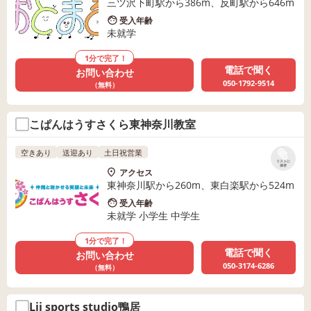
三ツ沢下町駅から386m、反町駅から646m
受入年齢
未就学
1分で完了！
電話で聞く
お問い合わせ
050-1792-9514
（無料）
こぱんはうすさくら東神奈川教室
空きあり
送迎あり
土日祝営業
リストに
保存
アクセス
東神奈川駅から260m、東白楽駅から524m
受入年齢
未就学 小学生 中学生
1分で完了！
電話で聞く
お問い合わせ
050-3174-6286
（無料）
Lii sports studio鴨居