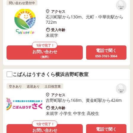
問い合わせ受付中
リストに
保存
アクセス
石川町駅から130m、元町・中華街駅から
722m
受入年齢
未就学
1分で完了！
電話で聞く
お問い合わせ
050-3161-3064
（無料）
こぱんはうすさくら横浜吉野町教室
空きあり
送迎あり
土日祝営業
リストに
保存
アクセス
吉野町駅から168m、黄金町駅から424m
受入年齢
未就学 小学生 中学生 高校生
1分で完了！
電話で聞く
お問い合わせ