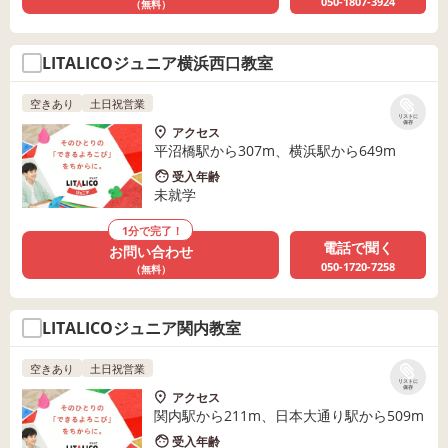
050-1807-3924
（無料）
LITALICOジュニア横浜西口教室
空きあり
土日祝営業
リストに
保存
アクセス
平沼橋駅から307m、横浜駅から649m
受入年齢
未就学
1分で完了！
電話で聞く
お問い合わせ
050-1720-7258
（無料）
LITALICOジュニア関内教室
空きあり
土日祝営業
リストに
保存
アクセス
関内駅から211m、日本大通り駅から509m
受入年齢