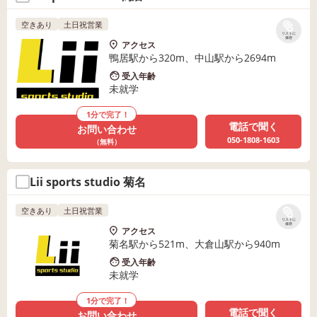
空きあり
土日祝営業
リストに
保存
アクセス
鴨居駅から320m、中山駅から2694m
受入年齢
未就学
1分で完了！
電話で聞く
お問い合わせ
050-1808-1603
（無料）
Lii sports studio 菊名
空きあり
土日祝営業
リストに
保存
アクセス
菊名駅から521m、大倉山駅から940m
受入年齢
未就学
1分で完了！
電話で聞く
お問い合わせ