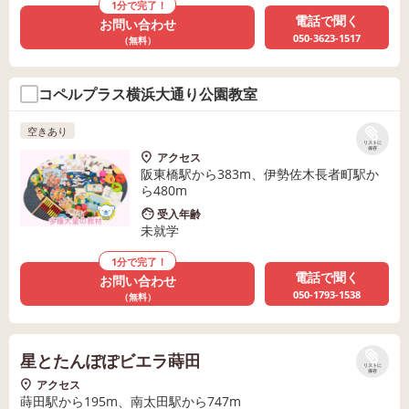
1分で完了！
電話で聞く
お問い合わせ
050-3623-1517
（無料）
コペルプラス横浜大通り公園教室
空きあり
リストに
保存
アクセス
阪東橋駅から383m、伊勢佐木長者町駅か
ら480m
受入年齢
未就学
1分で完了！
電話で聞く
お問い合わせ
050-1793-1538
（無料）
星とたんぽぽビエラ蒔田
リストに
保存
アクセス
蒔田駅から195m、南太田駅から747m