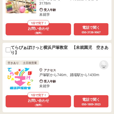
3178m
受入年齢
未就学
1分で完了！
電話で聞く
お問い合わせ
050-3138-9067
（無料）
てらぴぁぽけっと横浜戸塚教室 【未就園児 空きあ
り】
空きあり
土日祝営業
リストに
保存
アクセス
戸塚駅から746m、踊場駅から1430m
受入年齢
未就学
1分で完了！
電話で聞く
お問い合わせ
050-1809-3923
（無料）