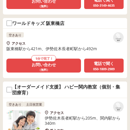
お問い合わせ
050-3149-4635
（無料）
ワールドキッズ 阪東橋店
空きあり
リストに
保存
アクセス
阪東橋駅から421m、伊勢佐木長者町駅から492m
1分で完了！
電話で聞く
お問い合わせ
050-1809-2989
（無料）
【オーダーメイド支援】 ハビー関内教室（個別・集
団療育）
空きあり
土日祝営業
リストに
保存
アクセス
伊勢佐木長者町駅から205m、関内駅から
340m