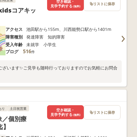
空き確認・
リストに保存
見学予約する
(無料)
 kidsコアキッ
アクセス
池田駅から155m、川西能勢口駅から1401m
障害種別
発達障害 知的障害
受入年齢
未就学 小学生
516
ブログ
件
ございます✨ご見学も随時行っておりますのでお気軽にお問合
あり
土日祝営業
空き確認・
リストに保存
見学予約する
(無料)
象／個別療
迄】