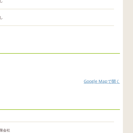
し
し
Google Mapで開く
限会社