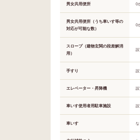
男女共用便所
0
男女共用便所（うち車いす等の
0
対応が可能な数）
スロープ（建物玄関の段差解消
設
用）
手すり
設
エレベーター・昇降機
設
車いす使用者用駐車施設
設
車いす
な