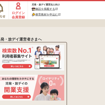
児発・放デイ運営法人向け
施設を掲載する
open_in_new
ログイン
療育教材を申込む
open_in_new
会員登録
児発・放デイ運営者さまへ