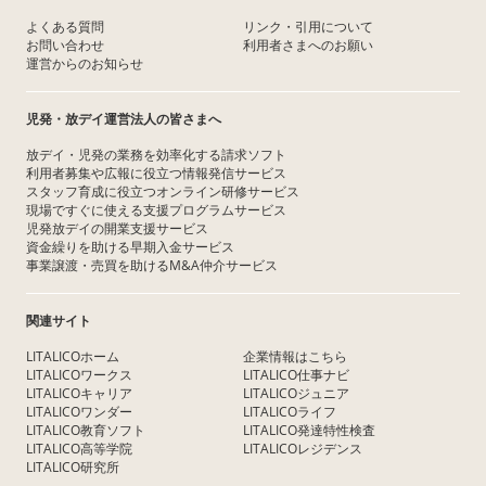
よくある質問
リンク・引用について
お問い合わせ
利用者さまへのお願い
運営からのお知らせ
児発・放デイ運営法人の皆さまへ
放デイ・児発の業務を効率化する請求ソフト
利用者募集や広報に役立つ情報発信サービス
スタッフ育成に役立つオンライン研修サービス
現場ですぐに使える支援プログラムサービス
児発放デイの開業支援サービス
資金繰りを助ける早期入金サービス
事業譲渡・売買を助けるM&A仲介サービス
関連サイト
LITALICOホーム
企業情報はこちら
LITALICOワークス
LITALICO仕事ナビ
LITALICOキャリア
LITALICOジュニア
LITALICOワンダー
LITALICOライフ
LITALICO教育ソフト
LITALICO発達特性検査
LITALICO高等学院
LITALICOレジデンス
LITALICO研究所