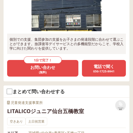
個別での支援、集団参加の支援をお子さまの発達段階に合わせて選ぶこ
とができます。放課後等デイサービスとの多機能型だからこそ、学校入
学に向けた関わりを提供しています。
1分で完了！
電話で聞く
お問い合わせ
050-1725-9941
(無料)
まとめて問い合わせする
児童発達支援事業所
リストに
LITALICOジュニア仙台五橋教室
保存
空きあり
土日祝営業
エリア
宮城県
>
仙台市
>
青葉区
>
五橋一丁目