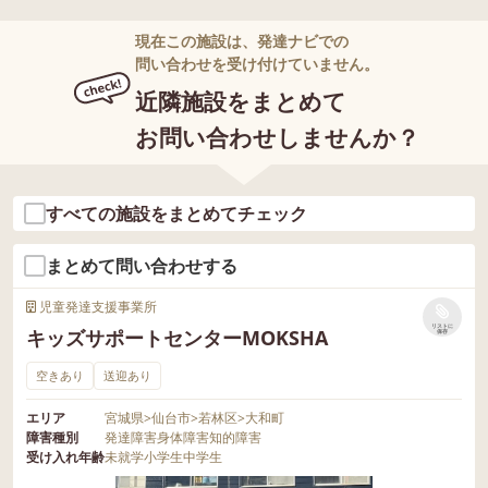
集中して長い時間楽しみました✊️ #放課後
等デイサービス #放デイ #児発 #児童発達
現在この施設は、発達ナビでの
支援 #療育 ぽっぷあっぷ 学びの多様化 発
問い合わせを受け付けていません。
達障害 発達支援 ろりぽっぷ学園 ろりぽっ
近隣施設をまとめて
ぷ保育園 ろりぽっぷこども園 ろりぽっぷ
小学校 ADHD 自閉症 自閉スペクトラム症
お問い合わせしませんか？
発達障がいグレー 発達ゆっくりさん 福祉
仙台市
すべての施設をまとめてチェック
まとめて問い合わせする
児童発達支援事業所
リストに
キッズサポートセンターMOKSHA
保存
空きあり
送迎あり
エリア
宮城県
>
仙台市
>
若林区
>
大和町
障害種別
発達障害
身体障害
知的障害
受け入れ年齢
未就学
小学生
中学生