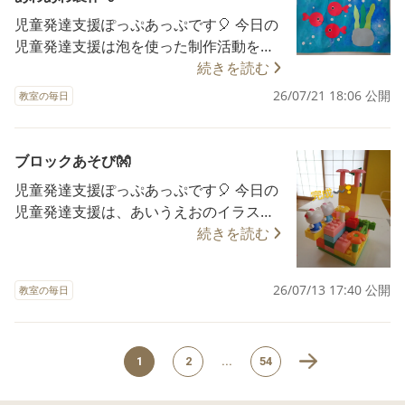
児童発達支援 #療育 ぽっぷあっぷ 学びの
児童発達支援ぽっぷあっぷです🎈 今日の
多様化 発達障害 発達支援 ろりぽっぷ学園
児童発達支援は泡を使った制作活動をし
ろりぽっぷ保育園 ろりぽっぷこども園 ろ
ました！ ストローでふーっと吹くと、も
続きを読む
りぽっぷ小学校 ADHD 自閉症 自閉スペク
くもくと泡が出来上がり嬉しそうなお友
26/07/21 18:06 公開
トラム症 発達障がいグレー 発達ゆっくり
教室の毎日
だち😸 泡をすくって画用紙にのせ模様を
さん 福祉 仙台市
つけました🫧 きんぎょを貼って「きんぎ
ょがにげた」の製作が完成しました🔴👀
ブロックあそび👐
#放課後等デイサービス #放デイ #児発 #
児童発達支援ぽっぷあっぷです🎈 今日の
児童発達支援 #療育 ぽっぷあっぷ 学びの
児童発達支援は、あいうえおのイラス
多様化 発達障害 発達支援 ろりぽっぷ学園
ト、表情分けの絵カードとブロックあそ
続きを読む
ろりぽっぷ保育園 ろりぽっぷこども園 ろ
び、選択活動をしました。 ブロックは、
りぽっぷ小学校 ADHD 自閉症 自閉スペク
隙間にブロックをはめたかったのですが
トラム症 発達障がいグレー 発達ゆっくり
26/07/13 17:40 公開
教室の毎日
手に持っているブロックは大きくハマり
さん 福祉 仙台市
ません．．． こっちのブロックがいいん
じゃないかな？と渡すとぴったりハマり
ました！その後は、自分でハマりそうな
1
2
...
54
ブロックを選びながら作っています🌟✌