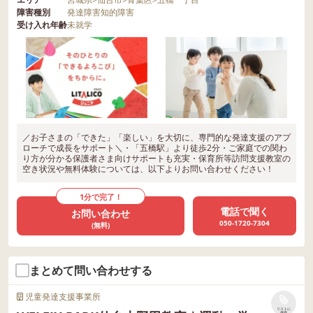
障害種別
発達障害
知的障害
受け入れ年齢
未就学
／お子さまの「できた」「楽しい」を大切に、専門的な発達支援のアプ
ローチで成長をサポート＼・「五橋駅」より徒歩2分・ご家庭での関わ
り方が分かる保護者さま向けサポートも充実・保育所等訪問支援教室の
空き状況や無料体験については、以下よりお問い合わせください！
1分で完了！
電話で聞く
お問い合わせ
050-1720-7304
(無料)
まとめて問い合わせする
児童発達支援事業所
リストに
保存