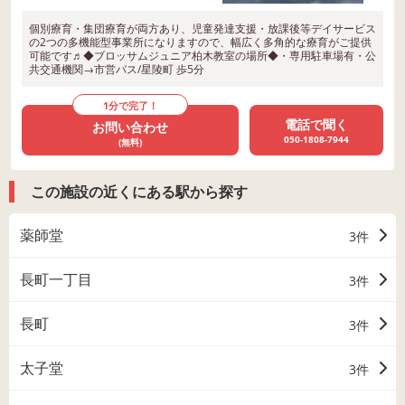
個別療育・集団療育が両方あり、児童発達支援・放課後等デイサービス
の2つの多機能型事業所になりますので、幅広く多角的な療育がご提供
可能です♬◆ブロッサムジュニア柏木教室の場所◆・専用駐車場有・公
共交通機関→市営バス/星陵町 歩5分
1分で完了！
電話で聞く
お問い合わせ
050-1808-7944
(無料)
この施設の近くにある駅から探す
薬師堂
3件
長町一丁目
3件
長町
3件
太子堂
3件