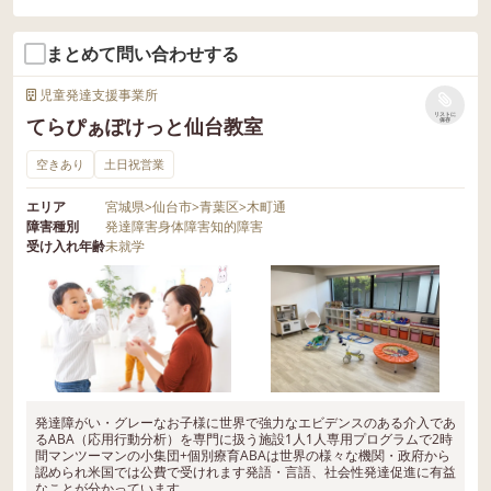
まとめて問い合わせする
児童発達支援事業所
リストに
てらぴぁぽけっと仙台教室
保存
空きあり
土日祝営業
エリア
宮城県
>
仙台市
>
青葉区
>
木町通
障害種別
発達障害
身体障害
知的障害
受け入れ年齢
未就学
発達障がい・グレーなお子様に世界で強力なエビデンスのある介入であ
るABA（応用行動分析）を専門に扱う施設1人1人専用プログラムで2時
間マンツーマンの小集団+個別療育ABAは世界の様々な機関・政府から
認められ米国では公費で受けれます発語・言語、社会性発達促進に有益
なことが分かっています