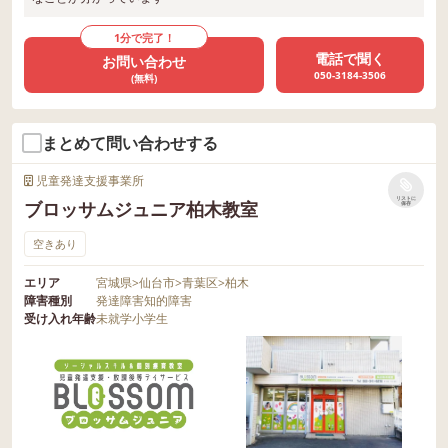
1分で完了！
電話で聞く
お問い合わせ
050-3184-3506
(無料)
まとめて問い合わせする
児童発達支援事業所
リストに
ブロッサムジュニア柏木教室
保存
空きあり
エリア
宮城県
>
仙台市
>
青葉区
>
柏木
障害種別
発達障害
知的障害
受け入れ年齢
未就学
小学生