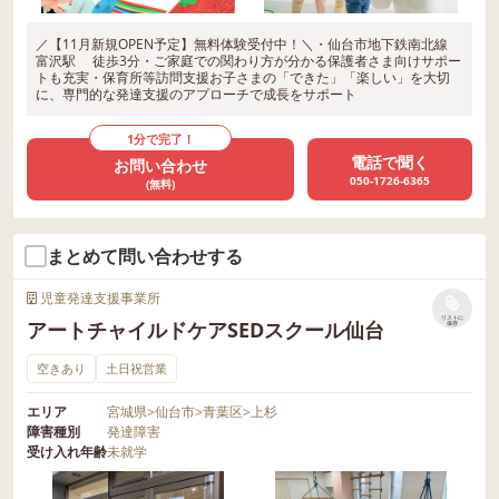
／【11月新規OPEN予定】無料体験受付中！＼・仙台市地下鉄南北線
富沢駅 徒歩3分・ご家庭での関わり方が分かる保護者さま向けサポー
トも充実・保育所等訪問支援お子さまの「できた」「楽しい」を大切
に、専門的な発達支援のアプローチで成長をサポート
1分で完了！
電話で聞く
お問い合わせ
050-1726-6365
(無料)
まとめて問い合わせする
児童発達支援事業所
リストに
アートチャイルドケアSEDスクール仙台
保存
空きあり
土日祝営業
エリア
宮城県
>
仙台市
>
青葉区
>
上杉
障害種別
発達障害
受け入れ年齢
未就学