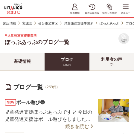
施設情報
宮城県
仙台市若林区
児童発達支援事業所
ぽっぷあっぷ
ブロ
児童発達支援事業所
ぽっぷあっぷのブログ一覧
リストに
保存
利用者の声
ブログ
基礎情報
(0)
(269)
ブログ一覧
(269件)
ボール遊び🔵
NEW
児童発達支援ぽっぷあっぷです🎈 今日の
児童発達支援はボール遊びをしました！
カラーボールはトングで掴んで、 ビー玉
続きを読む
はスプーンですくってお皿に移しました