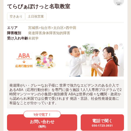
リストに
てらぴぁぽけっと名取教室
保存
空きあり
土日祝営業
エリア
宮城県
>
仙台市
>
太白区
>
西中田
障害種別
発達障害
身体障害
知的障害
受け入れ年齢
未就学
発達障がい・グレーなお子様に 世界で強力なエビデンスのある介入で
あるABA（応用行動分析）を専門に扱う施設 1人1人専用プログラムで2
時間マンツーマンの小集団+個別療育 ABAは世界の様々な機関・政府か
ら認められ米国では公費で受けれます 発語・言語、社会性発達促進に
有益なことが分かっています。
1分で完了！
電話で聞く
お問い合わせ
050-1725-3931
(無料)