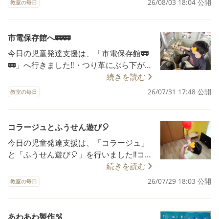
26/08/03 18:04 公開
教室の毎日
🥄 とても集中して取り組んでいます👀 選
択活動ではブロック遊びをして楽しんで
います👐 #放課後等デイサービス #放デイ
市電保存館へ🚃🚃
#児発 #児童発達支援 #療育 ぽっぷあっぷ
今日の児童発達支援は、「市電保存館🚃
学びの多様化 発達障害 発達支援 ろりぽっ
🚃」へ行きました‼️・つり革にぶら下がら
ぷ学園 ろりぽっぷ保育園 ろりぽっぷこど
ナイ ・座席に立たナイ ・模型に触ら
続きを読む
も園 ろりぽっぷ小学校 ADHD 自閉症 自
ナイ など、館内のルールをよく守って
26/07/31 17:48 公開
閉スペクトラム症 発達障がいグレー 発達
教室の毎日
楽しく見学することが出来ました☺️☺️✌ #
ゆっくりさん 福祉 仙台市
放課後等デイサービス #放デイ #児発 #児
童発達支援 #療育 ぽっぷあっぷ 学びの多
コラージュとふうせん遊び🎈
様化 発達障害 発達支援 ろりぽっぷ学園
今日の児童発達支援は、「コラージュ」
ろりぽっぷ保育園 ろりぽっぷこども園 ろ
と「ふうせん遊び🎈」を行いました‼️コラ
りぽっぷ小学校 ADHD 自閉症 自閉スペク
ージュでは、7月の楽しかった写真を振り
続きを読む
トラム症 発達障がいグレー 発達ゆっくり
返りながら先生と写真を切り貼りを楽し
26/07/29 18:03 公開
さん 福祉 仙台市
教室の毎日
みました✌✨️ふうせん遊びでは、ふうせん
ラリーを楽しむことが出来ました☀☀☀
#放課後等デイサービス #放デイ #児発 #
あわあわ製作🫧