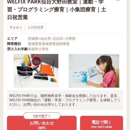
WELFIX PARK仙台大野田教室｜運動・学
習・プログラミング療育｜小集団療育｜土
日祝営業
空きあり
土日祝営業
エリア
宮城県
>
仙台市
>
太白区
>
大野田
障害種別
発達障害
身体障害
知的障害
受け入れ年齢
未就学
小学生
WELFIX PARKでは、随時無料見学・体験会を開催しております。是非、
WELFIX PARK独自の『運動・学習・プログラミング療育』を体験してく
ださい。お問い合わせお待ちしております。
1分で完了！
電話で聞く
お問い合わせ
050-1807-0698
(無料)