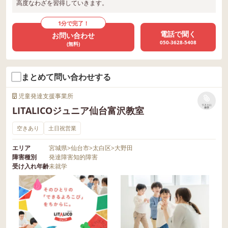
高度なわざを習得していきます。
1分で完了！
電話で聞く
お問い合わせ
050-3628-5408
(無料)
まとめて問い合わせする
児童発達支援事業所
リストに
LITALICOジュニア仙台富沢教室
保存
空きあり
土日祝営業
エリア
宮城県
>
仙台市
>
太白区
>
大野田
障害種別
発達障害
知的障害
受け入れ年齢
未就学