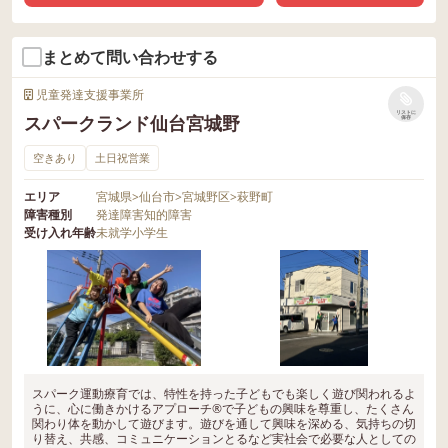
まとめて問い合わせする
児童発達支援事業所
リストに
スパークランド仙台宮城野
保存
空きあり
土日祝営業
エリア
宮城県
>
仙台市
>
宮城野区
>
萩野町
障害種別
発達障害
知的障害
受け入れ年齢
未就学
小学生
スパーク運動療育では、特性を持った子どもでも楽しく遊び関われるよ
うに、心に働きかけるアプローチ®で子どもの興味を尊重し、たくさん
関わり体を動かして遊びます。遊びを通して興味を深める、気持ちの切
り替え、共感、コミュニケーションとるなど実社会で必要な人としての