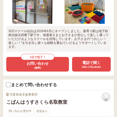
SEDスクール仙台は2026年6月にオープンしました。最寄り駅は地下鉄
南北線北四番丁駅です。保護者さまとお子さまが安心して楽しく通って
いただけるようなスクールを目指しています。お子さまの“うれしい！
楽しい！”を引き出し様々な経験を重ねていけるようサポートしていき
ます。
1分で完了！
電話で聞く
お問い合わせ
050-1792-8343
(無料)
まとめて問い合わせする
児童発達支援事業所
リストに
こぱんはうすさくら名取教室
保存
問い合わせ受付中
送迎あり