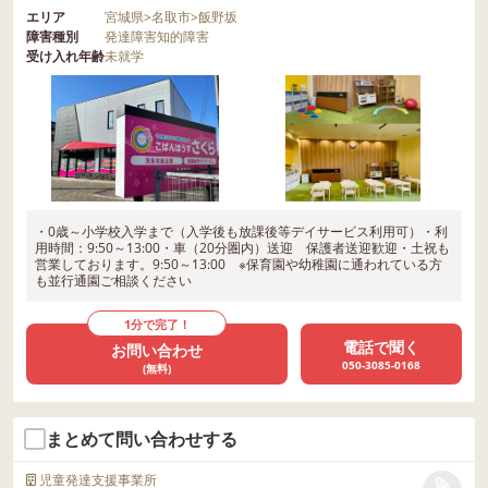
エリア
宮城県
>
名取市
>
飯野坂
障害種別
発達障害
知的障害
受け入れ年齢
未就学
・0歳～小学校入学まで（入学後も放課後等デイサービス利用可）・利
用時間：9:50～13:00・車（20分圏内）送迎 保護者送迎歓迎・土祝も
営業しております。9:50～13:00 ※保育園や幼稚園に通われている方
も並行通園ご相談ください
1分で完了！
電話で聞く
お問い合わせ
050-3085-0168
(無料)
まとめて問い合わせする
児童発達支援事業所